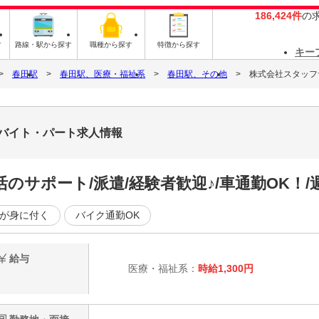
186,424件
の
す
路線・駅から探す
職種から探す
特徴から探す
キー
春田駅
春田駅、医療・福祉系
春田駅、その他
株式会社スタッフサー
2のバイト・パート求人情報
サポート/派遣/経験者歓迎♪/車通勤OK！/週
が身に付く
バイク通勤OK
給与
医療・福祉系：
時給1,300円