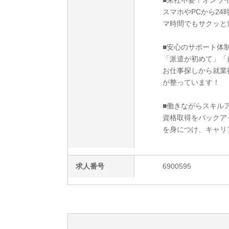
■来社不要！オンラ
スマホやPCから2
マ時間でもサクッと
■安心のサポート体
「派遣が初めて」「
お仕事探しから就業
が整っています！
■働きながらスキルア
資格取得をバックア
を身につけ、キャリ
求人番号
6900595