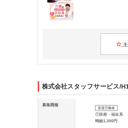
キ
株式会社スタッフサービス/H1
募集職種
派遣労働者
①医療・福祉系
時給
1,300
円