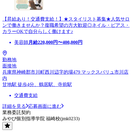
【昇給あり！交通費支給！】★スタイリスト募集★人気サロ
ンで働きませんか？復職希望の方大歓迎◎ネイル・ピアス・
カラーOKで自分らしく働けます♪
美容師
月給
220,000
円〜
400,000
円
勤務地
面接地
兵庫県神崎郡市川町西川辺字的場479 マックスバリュ市川店
内
甘地駅 徒歩4分、鶴居駅、寺前駅
交通費支給
詳細を見る
応募画面に進む
業務委託契約
みやび個別指導学院 福崎校(jmk0233)