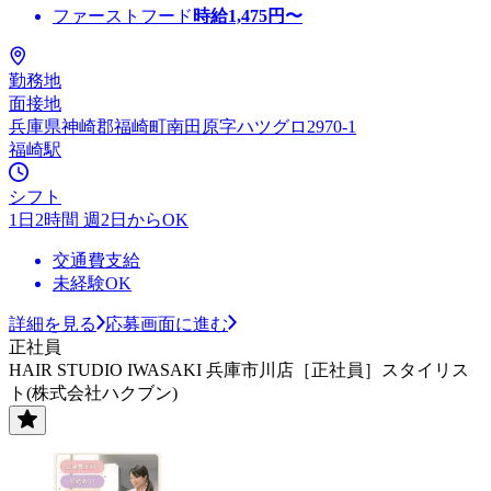
ファーストフード
時給
1,475
円〜
勤務地
面接地
兵庫県神崎郡福崎町南田原字ハツグロ2970-1
福崎駅
シフト
1日2時間 週2日からOK
交通費支給
未経験OK
詳細を見る
応募画面に進む
正社員
HAIR STUDIO IWASAKI 兵庫市川店［正社員］スタイリス
ト(株式会社ハクブン)