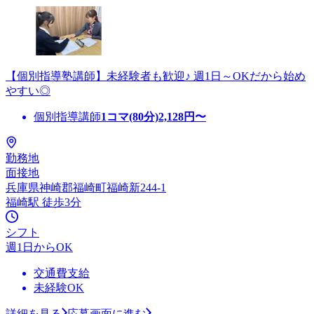
【個別指導塾講師】未経験者も歓迎♪ 週1日～OKだから始め
やすい◎
個別指導講師
1コマ(80分)
2,128
円〜
勤務地
面接地
兵庫県神崎郡福崎町福崎新244-1
福崎駅 徒歩3分
シフト
週1日からOK
交通費支給
未経験OK
詳細を見る
応募画面に進む