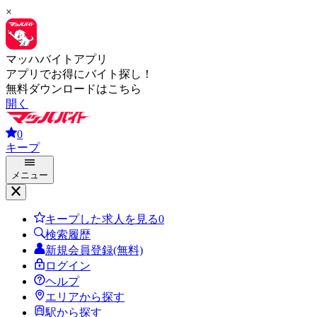
×
マッハバイトアプリ
アプリでお得にバイト探し！
無料ダウンロードはこちら
開く
0
キープ
メニュー
キープした求人を見る
0
検索履歴
新規会員登録(無料)
ログイン
ヘルプ
エリアから探す
駅から探す