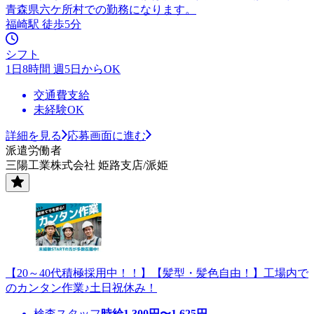
青森県六ケ所村での勤務になります。
福崎駅 徒歩5分
シフト
1日8時間 週5日からOK
交通費支給
未経験OK
詳細を見る
応募画面に進む
派遣労働者
三陽工業株式会社 姫路支店/派姫
【20～40代積極採用中！！】【髪型・髪色自由！】工場内で
のカンタン作業♪土日祝休み！
検査スタッフ
時給
1,300
円〜
1,625
円