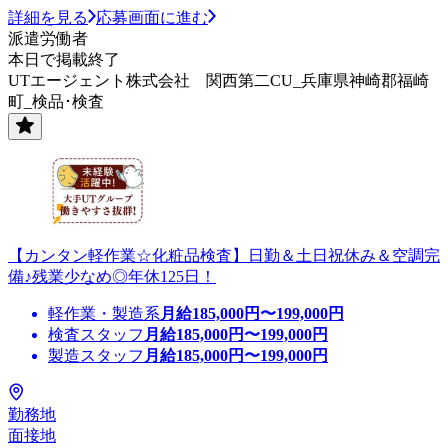
詳細を見る
応募画面に進む
派遣労働者
本日で掲載終了
UTエージェント株式会社 関西第二CU_兵庫県神崎郡福崎
町_検品･検査
【カンタン軽作業☆化粧品検査】日勤＆土日祝休み＆空調完
備♪残業少なめ◎年休125日！
軽作業・製造系
月給
185,000
円〜
199,000
円
検査スタッフ
月給
185,000
円〜
199,000
円
製造スタッフ
月給
185,000
円〜
199,000
円
勤務地
面接地