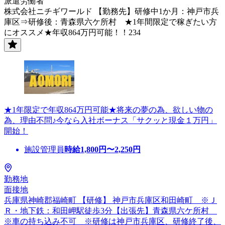
派遣労働者
株式会社ニチギワールド 【勤務先】研修中1か月：神戸市兵
庫区⇒研修後：青森県六ケ所村 ★1年間限定で稼ぎたい方
にオススメ★年収864万円可能！！234
★1年限定で年収864万円可能★将来の夢の為、欲しい物の
為、理由不問♪今なら入社ボーナス「サクッと現金１万円」
開始！
施設管理員
時給
1,800
円〜
2,250
円
勤務地
面接地
兵庫県神崎郡福崎町 【研修】 神戸市兵庫区和田崎町 ※Ｊ
Ｒ・地下鉄：和田岬駅徒歩3分【出張先】青森県六ケ所村
※車の持ち込み不可 ※研修は神戸市兵庫区、研修終了後、