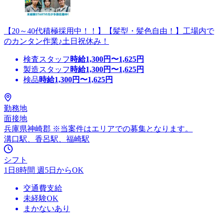
【20～40代積極採用中！！】【髪型・髪色自由！】工場内で
のカンタン作業♪土日祝休み！
検査スタッフ
時給
1,300
円〜
1,625
円
製造スタッフ
時給
1,300
円〜
1,625
円
検品
時給
1,300
円〜
1,625
円
勤務地
面接地
兵庫県神崎郡 ※当案件はエリアでの募集となります。
溝口駅、香呂駅、福崎駅
シフト
1日8時間 週5日からOK
交通費支給
未経験OK
まかないあり