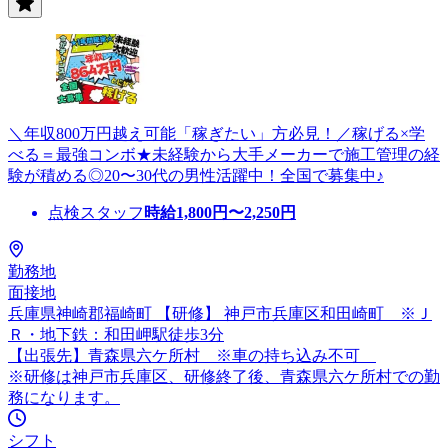
＼年収800万円越え可能「稼ぎたい」方必見！／稼げる×学
べる＝最強コンボ★未経験から大手メーカーで施工管理の経
験が積める◎20〜30代の男性活躍中！全国で募集中♪
点検スタッフ
時給
1,800
円〜
2,250
円
勤務地
面接地
兵庫県神崎郡福崎町 【研修】 神戸市兵庫区和田崎町 ※Ｊ
Ｒ・地下鉄：和田岬駅徒歩3分
【出張先】青森県六ケ所村 ※車の持ち込み不可
※研修は神戸市兵庫区、研修終了後、青森県六ケ所村での勤
務になります。
シフト