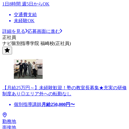
1日8時間 週5日からOK
交通費支給
未経験OK
詳細を見る
応募画面に進む
正社員
ナビ個別指導学院 福崎校(正社員)
【月給25万円～】未経験歓迎！塾の教室長募集★充実の研修
制度あり◎エリア外への転勤なし
個別指導講師
月給
250,000
円〜
勤務地
面接地