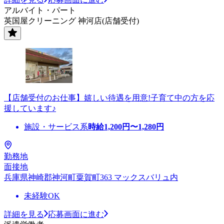
アルバイト・パート
英国屋クリーニング 神河店(店舗受付)
【店舗受付のお仕事】嬉しい待遇を用意!子育て中の方を応
援しています♪
施設・サービス系
時給
1,200
円〜
1,280
円
勤務地
面接地
兵庫県神崎郡神河町粟賀町363 マックスバリュ内
未経験OK
詳細を見る
応募画面に進む