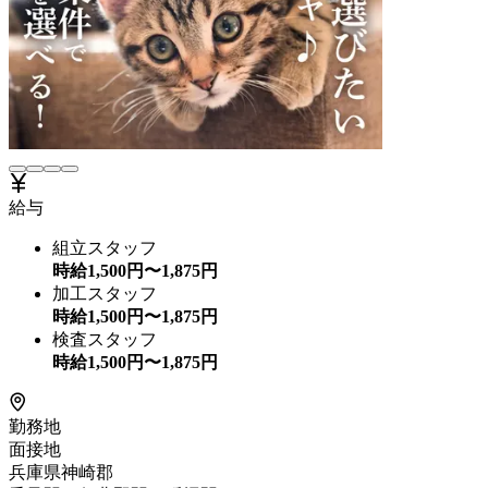
給与
組立スタッフ
時給
1,500
円〜
1,875
円
加工スタッフ
時給
1,500
円〜
1,875
円
検査スタッフ
時給
1,500
円〜
1,875
円
勤務地
面接地
兵庫県神崎郡