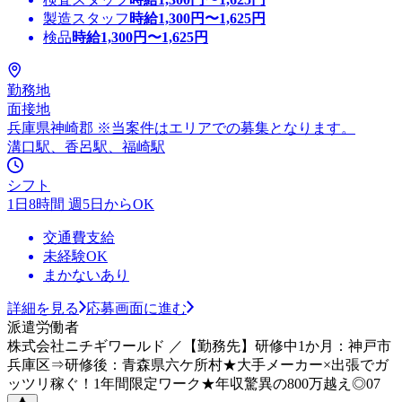
製造スタッフ
時給
1,300
円〜
1,625
円
検品
時給
1,300
円〜
1,625
円
勤務地
面接地
兵庫県神崎郡 ※当案件はエリアでの募集となります。
溝口駅、香呂駅、福崎駅
シフト
1日8時間 週5日からOK
交通費支給
未経験OK
まかないあり
詳細を見る
応募画面に進む
派遣労働者
株式会社ニチギワールド ／【勤務先】研修中1か月：神戸市
兵庫区⇒研修後：青森県六ケ所村★大手メーカー×出張でガ
ッツリ稼ぐ！1年間限定ワーク★年収驚異の800万越え◎07