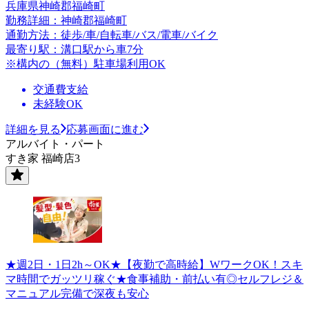
兵庫県神崎郡福崎町
勤務詳細：神崎郡福崎町
通勤方法：徒歩/車/自転車/バス/電車/バイク
最寄り駅：溝口駅から車7分
※構内の（無料）駐車場利用OK
交通費支給
未経験OK
詳細を見る
応募画面に進む
アルバイト・パート
すき家 福崎店3
★週2日・1日2h～OK★【夜勤で高時給】WワークOK！スキ
マ時間でガッツリ稼ぐ★食事補助・前払い有◎セルフレジ＆
マニュアル完備で深夜も安心