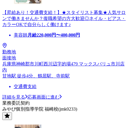
【昇給あり！交通費支給！】★スタイリスト募集★人気サロ
ンで働きませんか？復職希望の方大歓迎◎ネイル・ピアス・
カラーOKで自分らしく働けます♪
美容師
月給
220,000
円〜
400,000
円
勤務地
面接地
兵庫県神崎郡市川町西川辺字的場479 マックスバリュ市川店
内
甘地駅 徒歩4分、鶴居駅、寺前駅
交通費支給
詳細を見る
応募画面に進む
業務委託契約
みやび個別指導学院 福崎校(jmk0233)