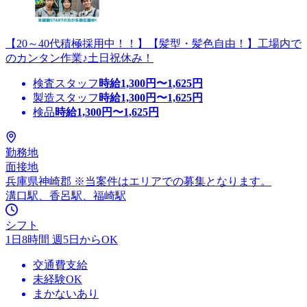
【20～40代積極採用中！！】【髪型・髪色自由！】工場内で
のカンタン作業♪土日祝休み！
検査スタッフ
時給
1,300
円〜
1,625
円
製造スタッフ
時給
1,300
円〜
1,625
円
検品
時給
1,300
円〜
1,625
円
勤務地
面接地
兵庫県神崎郡 ※当案件はエリアでの募集となります。
溝口駅、香呂駅、福崎駅
シフト
1日8時間 週5日からOK
交通費支給
未経験OK
まかないあり