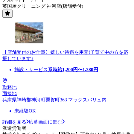
英国屋クリーニング 神河店(店舗受付)
【店舗受付のお仕事】嬉しい待遇を用意!子育て中の方を応
援しています♪
施設・サービス系
時給
1,200
円〜
1,280
円
勤務地
面接地
兵庫県神崎郡神河町粟賀町363 マックスバリュ内
未経験OK
詳細を見る
応募画面に進む
派遣労働者