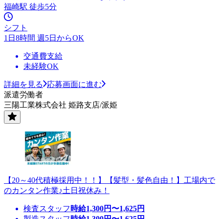
福崎駅 徒歩5分
シフト
1日8時間 週5日からOK
交通費支給
未経験OK
詳細を見る
応募画面に進む
派遣労働者
三陽工業株式会社 姫路支店/派姫
【20～40代積極採用中！！】【髪型・髪色自由！】工場内で
のカンタン作業♪土日祝休み！
検査スタッフ
時給
1,300
円〜
1,625
円
製造スタッフ
時給
1,300
円〜
1,625
円