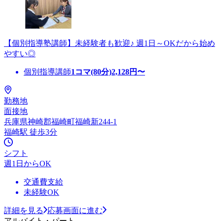
【個別指導塾講師】未経験者も歓迎♪ 週1日～OKだから始め
やすい◎
個別指導講師
1コマ(80分)
2,128
円〜
勤務地
面接地
兵庫県神崎郡福崎町福崎新244-1
福崎駅 徒歩3分
シフト
週1日からOK
交通費支給
未経験OK
詳細を見る
応募画面に進む
アルバイト・パート