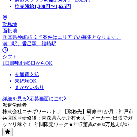
検品
時給
1,300
円〜
1,625
円
勤務地
面接地
兵庫県神崎郡 ※当案件はエリアでの募集となります。
溝口駅、香呂駅、福崎駅
シフト
1日8時間 週5日からOK
交通費支給
未経験OK
まかないあり
詳細を見る
応募画面に進む
派遣労働者
株式会社ニチギワールド ／【勤務先】研修中1か月：神戸市
兵庫区⇒研修後：青森県六ケ所村★大手メーカー×出張でガ
ッツリ稼ぐ！1年間限定ワーク★年収驚異の800万越え◎07