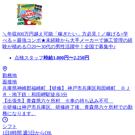
＼年収800万円越え可能「稼ぎたい」方必見！／稼げる×学
べる＝最強コンボ★未経験から大手メーカーで施工管理の経
験が積める◎20〜30代の男性活躍中！全国で募集中♪
点検スタッフ
時給
1,800
円〜
2,250
円
勤務地
面接地
兵庫県神崎郡福崎町 【研修】 神戸市兵庫区和田崎町 ※Ｊ
Ｒ・地下鉄：和田岬駅徒歩3分
【出張先】青森県六ケ所村 ※車の持ち込み不可
※研修は神戸市兵庫区、研修終了後、青森県六ケ所村での勤
務になります。
シフト
1日8時間 週5日からOK