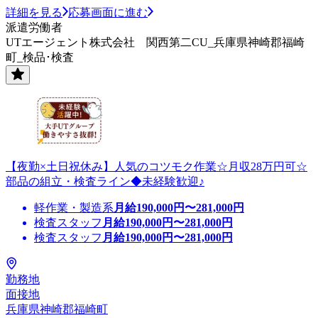
詳細を見る
応募画面に進む
派遣労働者
UTエージェント株式会社 関西第二CU_兵庫県神崎郡福崎
町_検品･検査
【夜勤×土日祝休み】人気のコツモク作業☆月収28万円可☆
部品の組立・検査ライン◆未経験歓迎♪
軽作業・製造系
月給
190,000
円〜
281,000
円
検査スタッフ
月給
190,000
円〜
281,000
円
検査スタッフ
月給
190,000
円〜
281,000
円
勤務地
面接地
兵庫県神崎郡福崎町