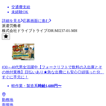
交通費支給
未経験OK
詳細を見る
応募画面に進む
派遣労働者
株式会社ドライブトライブ/DR:MJ237-01-MH
#30～40代男女活躍中【フォークリフトで飲料の入出庫とそ
の他付業務】日払いあり★急な出費にも安心◎頑張った分、
すぐに手元に！
軽作業・製造系
時給
1,680
円〜
勤務地
面接地