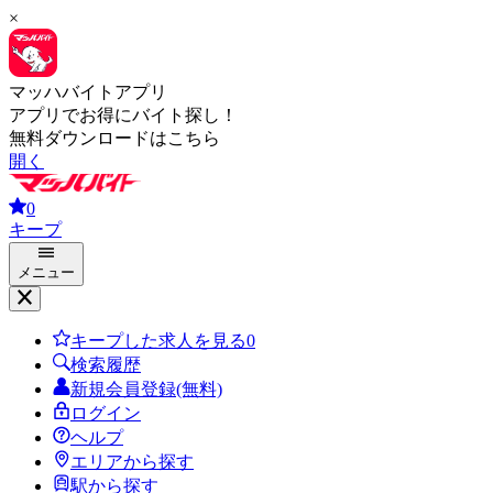
×
マッハバイトアプリ
アプリでお得にバイト探し！
無料ダウンロードはこちら
開く
0
キープ
メニュー
キープした求人を見る
0
検索履歴
新規会員登録(無料)
ログイン
ヘルプ
エリアから探す
駅から探す