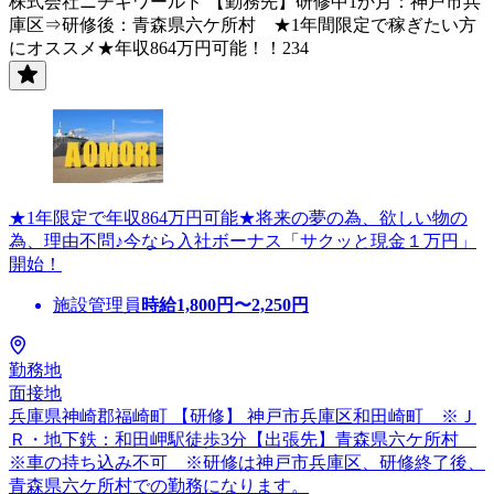
株式会社ニチギワールド 【勤務先】研修中1か月：神戸市兵
庫区⇒研修後：青森県六ケ所村 ★1年間限定で稼ぎたい方
にオススメ★年収864万円可能！！234
★1年限定で年収864万円可能★将来の夢の為、欲しい物の
為、理由不問♪今なら入社ボーナス「サクッと現金１万円」
開始！
施設管理員
時給
1,800
円〜
2,250
円
勤務地
面接地
兵庫県神崎郡福崎町 【研修】 神戸市兵庫区和田崎町 ※Ｊ
Ｒ・地下鉄：和田岬駅徒歩3分【出張先】青森県六ケ所村
※車の持ち込み不可 ※研修は神戸市兵庫区、研修終了後、
青森県六ケ所村での勤務になります。