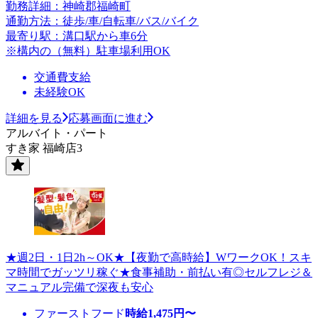
勤務詳細：神崎郡福崎町
通勤方法：徒歩/車/自転車/バス/バイク
最寄り駅：溝口駅から車6分
※構内の（無料）駐車場利用OK
交通費支給
未経験OK
詳細を見る
応募画面に進む
アルバイト・パート
すき家 福崎店3
★週2日・1日2h～OK★【夜勤で高時給】WワークOK！スキ
マ時間でガッツリ稼ぐ★食事補助・前払い有◎セルフレジ＆
マニュアル完備で深夜も安心
ファーストフード
時給
1,475
円〜