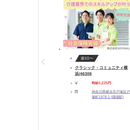
就業開始後も専属担当者がしっかりフォロー
※就業開始前に来社が必要な場合があります
【勤務詳細】
09:00～17:30 実働7時間30分 休憩60分
完全週休2日制（土日祝休み）
即日～長期(3ヶ月以上)
★勤務スタート日はご相談可能です。ご就業
週3日〜
クラシック・コミュニティ横
【勤務地備考】
浜/46308
◆職場の環境：【たばこ：禁煙】
時給1,225円
【応募資格】
神奈川県横浜市戸塚区戸
【こんなスキルや経験のある方を歓迎します！】
塚町1978-1 (踊場駅)
・言語：C、C++、C#、Java。
【給与備考】
【月収例】51万7500円＝時給3450円×15
★時給は経験・スキルによって優遇します。