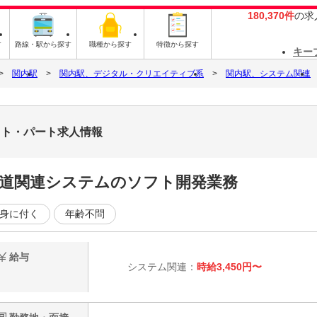
180,370件
の求
す
路線・駅から探す
職種から探す
特徴から探す
キー
関内駅
関内駅、デジタル・クリエイティブ系
関内駅、システム関連
バイト・パート求人情報
★鉄道関連システムのソフト開発業務
身に付く
年齢不問
給与
システム関連：
時給3,450円〜