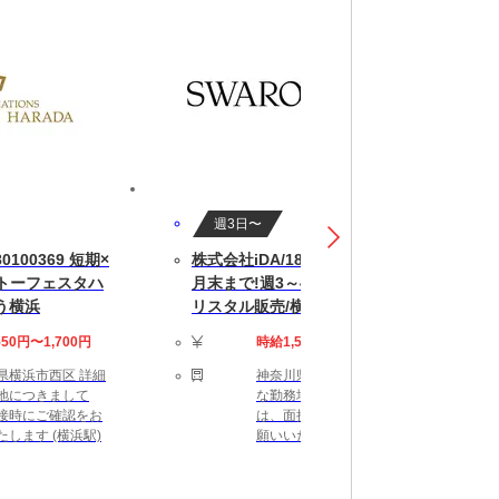
週3日〜
0100369 短期×
株式会社iDA/18063704 短期9
ガトーフェスタハ
月末まで!週3～4日◎人気のク
う横浜
リスタル販売/横浜高島屋
550円〜1,700円
時給1,500円〜1,600円
県横浜市西区 詳細
神奈川県横浜市西区 詳細
地につきまして
な勤務地につきまして
接時にご確認をお
は、面接時にご確認をお
たします (横浜駅)
願いいたします (横浜駅)