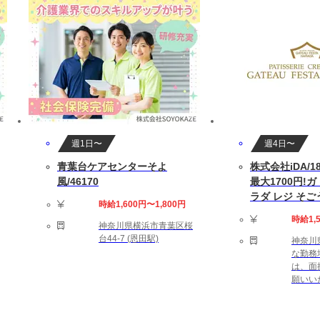
します
 残業は20(時間以内/月)です。
中の方もお気軽にご相談ください。
週1日〜
週4日〜
青葉台ケアセンターそよ
株式会社iDA/18
風/46170
最大1700円!
ラダ レジ そご
時給1,600円〜1,800円
時給1,
神奈川県横浜市青葉区桜
 Windows環境での開発経験
台44-7 (恩田駅)
神奈川
な勤務
は、面
願いい
0時間（残業代別途）