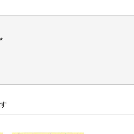
★
項を入力
案内します
探す