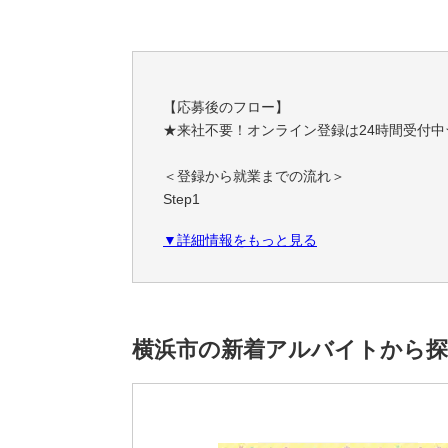
【応募後のフロー】
★来社不要！オンライン登録は24時間受付中
＜登録から就業までの流れ＞
Step1
スマホやPCで簡単！オンライン登録
▼詳細情報をもっと見る
職務経歴・希望条件など、フォームに必要事
Step2
あなたにぴったりのお仕事をご紹介
ご希望条件やスキルに合わせて、お仕事をご
横浜市の新着アルバイトから
一緒に理想の職場を見つけましょう！
Step3
安心サポートで就業スタート！