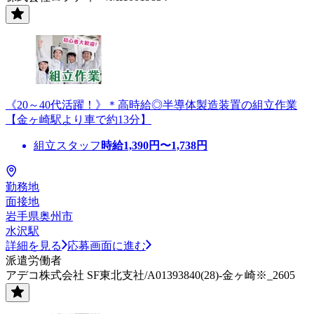
《20～40代活躍！》＊高時給◎半導体製造装置の組立作業
【金ヶ崎駅より車で約13分】
組立スタッフ
時給
1,390
円〜
1,738
円
勤務地
面接地
岩手県奥州市
水沢駅
詳細を見る
応募画面に進む
派遣労働者
アデコ株式会社 SF東北支社/A01393840(28)-金ヶ崎※_2605