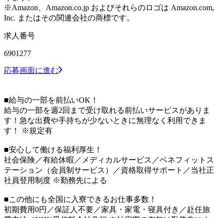
※Amazon、Amazon.co.jp およびそれらのロゴは Amazon.com,
Inc. またはその関連会社の商標です。
求人番号
6901277
応募画面に進む
■給与の一部を前払いOK！
給与の一部を週2回まで受け取れる前払いサービスがありま
す！急な出費や手持ちが少ないときに無理なく利用できま
す！ ※規定有
■安心して働ける福利厚生！
社会保険／有給休暇／メディカルサービス／ベネフィットス
テーション（会員制サービス）／資格取得サポート／当社正
社員登用制度 ※勤務先による
■この他にも全国に入寮できるお仕事多数！
初期費用0円／保証人不要／家具・家電・寝具付き／赴任旅