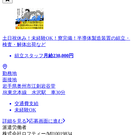
土日祝休み！未経験OK！寮完備！半導体製造装置の組立・
検査・解体出荷など
組立スタッフ
月給
230,000
円
勤務地
面接地
岩手県奥州市江刺岩谷堂
JR東北本線 水沢駅 車30分
交通費支給
未経験OK
詳細を見る
応募画面に進む
派遣労働者
株式会社ロフティー/MI10019834