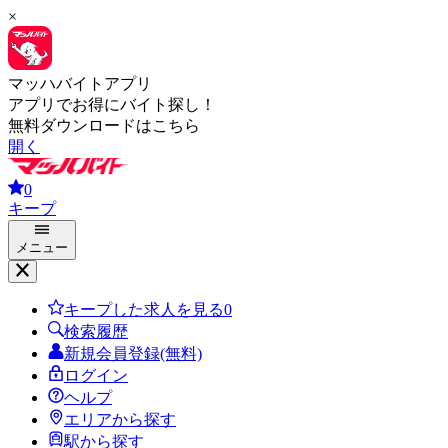
×
マッハバイトアプリ
アプリでお得にバイト探し！
無料ダウンロードはこちら
開く
0
キープ
メニュー
キープした求人を見る
0
検索履歴
新規会員登録(無料)
ログイン
ヘルプ
エリアから探す
駅から探す