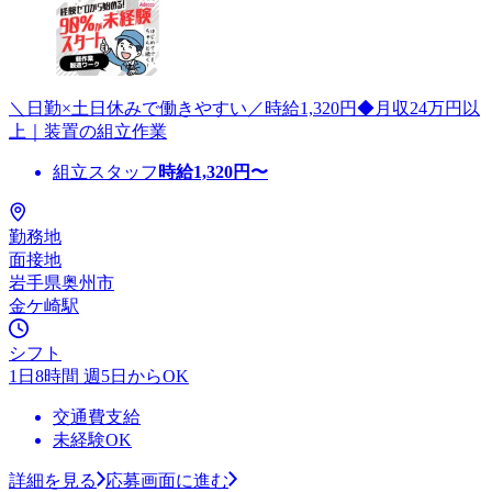
＼日勤×土日休みで働きやすい／時給1,320円◆月収24万円以
上｜装置の組立作業
組立スタッフ
時給
1,320
円〜
勤務地
面接地
岩手県奥州市
金ケ崎駅
シフト
1日8時間 週5日からOK
交通費支給
未経験OK
詳細を見る
応募画面に進む