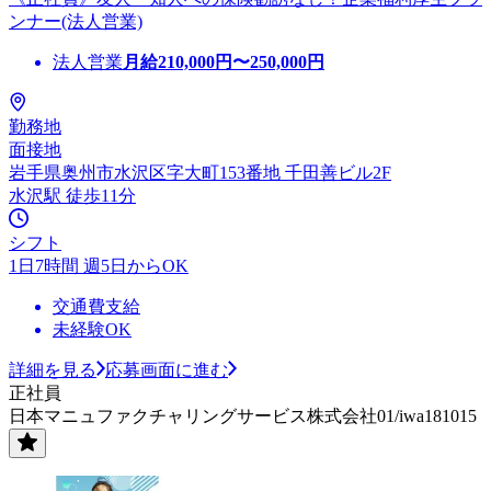
ンナー(法人営業)
法人営業
月給
210,000
円〜
250,000
円
勤務地
面接地
岩手県奥州市水沢区字大町153番地 千田善ビル2F
水沢駅 徒歩11分
シフト
1日7時間 週5日からOK
交通費支給
未経験OK
詳細を見る
応募画面に進む
正社員
日本マニュファクチャリングサービス株式会社01/iwa181015