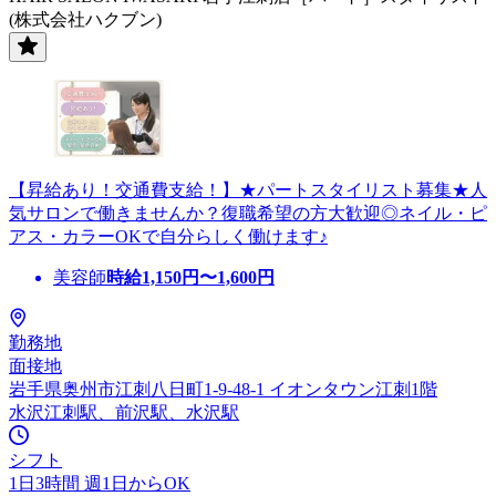
(株式会社ハクブン)
【昇給あり！交通費支給！】★パートスタイリスト募集★人
気サロンで働きませんか？復職希望の方大歓迎◎ネイル・ピ
アス・カラーOKで自分らしく働けます♪
美容師
時給
1,150
円〜
1,600
円
勤務地
面接地
岩手県奥州市江刺八日町1-9-48-1 イオンタウン江刺1階
水沢江刺駅、前沢駅、水沢駅
シフト
1日3時間 週1日からOK