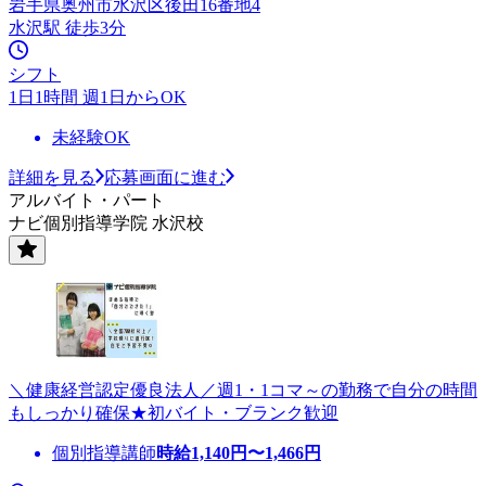
岩手県奥州市水沢区後田16番地4
水沢駅 徒歩3分
シフト
1日1時間 週1日からOK
未経験OK
詳細を見る
応募画面に進む
アルバイト・パート
ナビ個別指導学院 水沢校
＼健康経営認定優良法人／週1・1コマ～の勤務で自分の時間
もしっかり確保★初バイト・ブランク歓迎
個別指導講師
時給
1,140
円〜
1,466
円