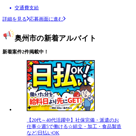
交通費支給
詳細を見る
応募画面に進む
奥州市の新着アルバイト
新着案件2件掲載中！
【20代～40代活躍中】社保完備・派遣のお
仕事☆週5で働ける☆組立・加工・食品製造
など/日払いOK