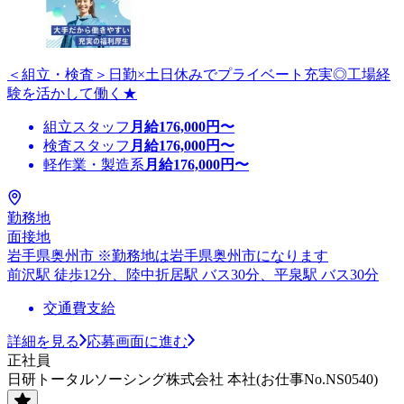
＜組立・検査＞日勤×土日休みでプライベート充実◎工場経
験を活かして働く★
組立スタッフ
月給
176,000
円〜
検査スタッフ
月給
176,000
円〜
軽作業・製造系
月給
176,000
円〜
勤務地
面接地
岩手県奥州市 ※勤務地は岩手県奥州市になります
前沢駅 徒歩12分、陸中折居駅 バス30分、平泉駅 バス30分
交通費支給
詳細を見る
応募画面に進む
正社員
日研トータルソーシング株式会社 本社(お仕事No.NS0540)