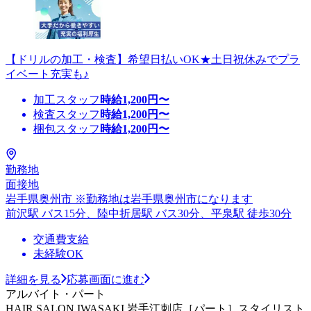
【ドリルの加工・検査】希望日払いOK★土日祝休みでプラ
イベート充実も♪
加工スタッフ
時給
1,200
円〜
検査スタッフ
時給
1,200
円〜
梱包スタッフ
時給
1,200
円〜
勤務地
面接地
岩手県奥州市 ※勤務地は岩手県奥州市になります
前沢駅 バス15分、陸中折居駅 バス30分、平泉駅 徒歩30分
交通費支給
未経験OK
詳細を見る
応募画面に進む
アルバイト・パート
HAIR SALON IWASAKI 岩手江刺店［パート］スタイリスト