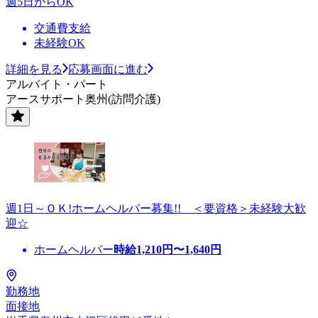
週5日からOK
交通費支給
未経験OK
詳細を見る
応募画面に進む
アルバイト・パート
アースサポート奥州(訪問介護)
週1日～ＯＫ!ホームヘルパー募集!! ＜要資格＞未経験大歓
迎☆
ホームヘルパー
時給
1,210
円〜
1,640
円
勤務地
面接地