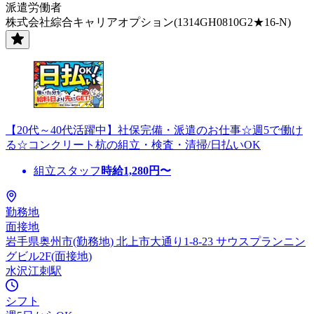
派遣労働者
株式会社綜合キャリアオプション(1314GH0810G2★16-N)
【20代～40代活躍中】社保完備・派遣のお仕事☆週5で働け
る☆コンクリート杭の組立・検査・清掃/日払いOK
組立スタッフ
時給
1,280
円〜
勤務地
面接地
岩手県奥州市(勤務地) 北上市大通り1-8-23 サウスプランニン
グビル2F(面接地)
水沢江刺駅
シフト