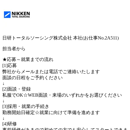
日研トータルソーシング株式会社 本社(お仕事No.2A511)
担当者から
★応募～就業までの流れ
[1]応募
弊社からメールまたは電話でご連絡いたします
面談の日程をご予約ください
↓
[2]面談・登録
私服でOK☆WEB面談・来場のいずれかをお選びください
↓
[3]採用・就業の手続き
勤務開始日確定☆就業に向けて準備を進めます
↓
[4]研修
事前研修があるので初めての方でも安心してスタートできま