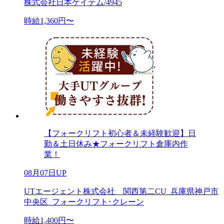
株式会社日本ケイテム/4945
時給1,360円〜
【フォークリフト初心者＆未経験歓迎】日
勤＆土日休み★フォークリフト倉庫内作
業！
08月07日UP
UTエージェント株式会社 関西第二CU_兵庫県神戸市
中央区_フォークリフト･クレーン
時給1,400円〜