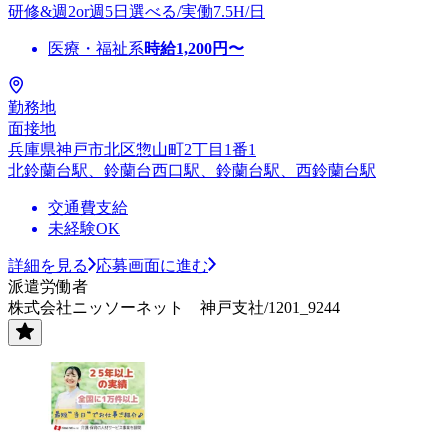
研修&週2or週5日選べる/実働7.5H/日
医療・福祉系
時給
1,200
円〜
勤務地
面接地
兵庫県神戸市北区惣山町2丁目1番1
北鈴蘭台駅、鈴蘭台西口駅、鈴蘭台駅、西鈴蘭台駅
交通費支給
未経験OK
詳細を見る
応募画面に進む
派遣労働者
株式会社ニッソーネット 神戸支社/1201_9244