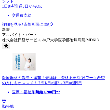
シフト
1日8時間 週3日からOK
交通費支給
詳細を見る
応募画面に進む
新着
アルバイト・パート
株式会社日経サービス 神戸大学医学部附属病院/MD613
医療器材の洗浄・滅菌！未経験・資格不要◎ Wワーク希望
の方にもオススメ！ 7.5H/日×週2～3日or週5日
医療・福祉系
時給
1,200
円〜
勤務地