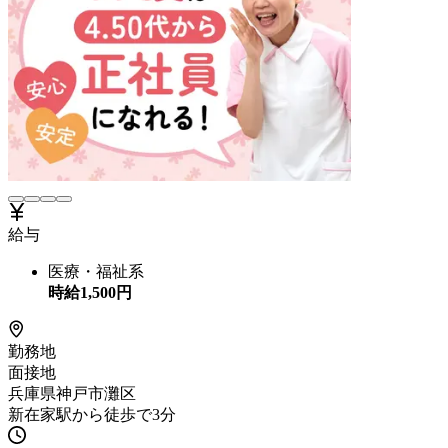
給与
医療・福祉系
時給
1,500
円
勤務地
面接地
兵庫県神戸市灘区
新在家駅から徒歩で3分