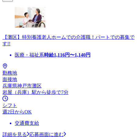
【灘区】特別養護老人ホームでの介護職！パートでの募集で
す!!
医療・福祉系
時給
1,116
円〜
1,140
円
勤務地
面接地
兵庫県神戸市灘区
岩屋（兵庫）駅から徒歩で7分
シフト
週2日からOK
交通費支給
詳細を見る
応募画面に進む