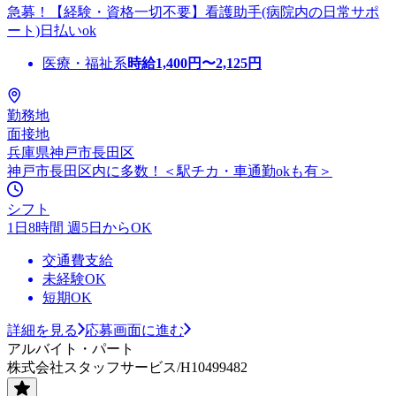
急募！【経験・資格一切不要】看護助手(病院内の日常サポ
ート)日払いok
医療・福祉系
時給
1,400
円〜
2,125
円
勤務地
面接地
兵庫県神戸市長田区
神戸市長田区内に多数！＜駅チカ・車通勤okも有＞
シフト
1日8時間 週5日からOK
交通費支給
未経験OK
短期OK
詳細を見る
応募画面に進む
アルバイト・パート
株式会社スタッフサービス/H10499482