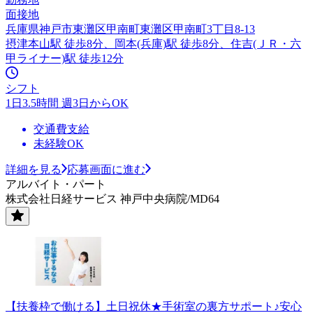
面接地
兵庫県神戸市東灘区甲南町東灘区甲南町3丁目8-13
摂津本山駅 徒歩8分、岡本(兵庫)駅 徒歩8分、住吉(ＪＲ・六
甲ライナー)駅 徒歩12分
シフト
1日3.5時間 週3日からOK
交通費支給
未経験OK
詳細を見る
応募画面に進む
アルバイト・パート
株式会社日経サービス 神戸中央病院/MD64
【扶養枠で働ける】土日祝休★手術室の裏方サポート♪安心