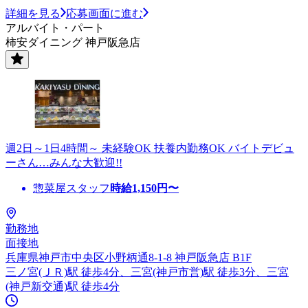
詳細を見る
応募画面に進む
アルバイト・パート
柿安ダイニング 神戸阪急店
週2日～1日4時間～ 未経験OK 扶養内勤務OK バイトデビュ
ーさん…みんな大歓迎!!
惣菜屋スタッフ
時給
1,150
円〜
勤務地
面接地
兵庫県神戸市中央区小野柄通8-1-8 神戸阪急店 B1F
三ノ宮(ＪＲ)駅 徒歩4分、三宮(神戸市営)駅 徒歩3分、三宮
(神戸新交通)駅 徒歩4分