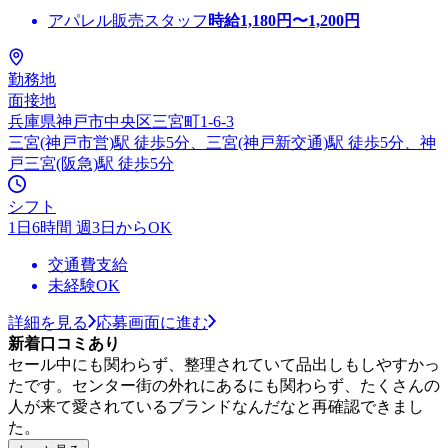
アパレル販売スタッフ
時給
1,180
円〜
1,200
円
勤務地
面接地
兵庫県神戸市中央区三宮町1-6-3
三宮(神戸市営)駅 徒歩5分、三宮(神戸新交通)駅 徒歩5分、神
戸三宮(阪急)駅 徒歩5分
シフト
1日6時間 週3日からOK
交通費支給
未経験OK
詳細を見る
応募画面に進む
新着口コミあり
セール中にも関わらず、整理されていて品出しもしやすかっ
たです。センター街の外れにあるにも関わらず、たくさんの
人が来て愛されているブランドなんだなと再確認できまし
た。