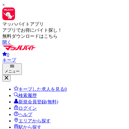
×
マッハバイトアプリ
アプリでお得にバイト探し！
無料ダウンロードはこちら
開く
0
キープ
メニュー
キープした求人を見る
0
検索履歴
新規会員登録(無料)
ログイン
ヘルプ
エリアから探す
駅から探す