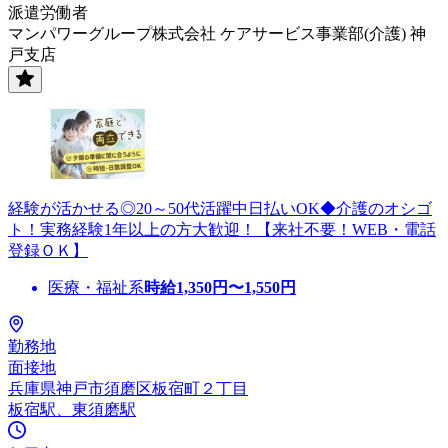
派遣労働者
マンパワーグループ株式会社 ケアサービス事業部(介護) 神
戸支店
経験が活かせる◎20～50代活躍中日払いOK◆介護のオシゴ
ト！実務経験1年以上の方大歓迎！【来社不要！WEB・電話
登録ＯＫ】
医療・福祉系
時給
1,350
円〜
1,550
円
勤務地
面接地
兵庫県神戸市須磨区板宿町２丁目
板宿駅、東須磨駅