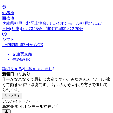
勤務地
面接地
兵庫県神戸市北区上津台8-1-1 イオンモール神戸北SC2F
三田(兵庫)駅 バス15分、神鉄道場駅 バス20分
シフト
1日3時間 週2日からOK
交通費支給
未経験OK
詳細を見る
応募画面に進む
新着口コミあり
仕事がなれなくて最初は大変ですが、みなさん人当たりが良
くて働きやすい環境です。 若い人から40代の方まで働いて
られます。
もっと見る
アルバイト・パート
島村楽器 イオンモール神戸北店