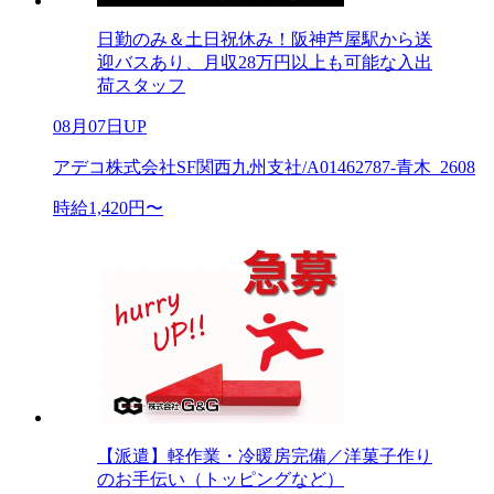
日勤のみ＆土日祝休み！阪神芦屋駅から送
迎バスあり、月収28万円以上も可能な入出
荷スタッフ
08月07日UP
アデコ株式会社SF関西九州支社/A01462787-青木_2608
時給1,420円〜
【派遣】軽作業・冷暖房完備／洋菓子作り
のお手伝い（トッピングなど）