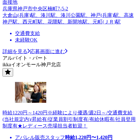
面接地
兵庫県神戸市中央区楠町7-5-2
大倉山(兵庫)駅、湊川駅、湊川公園駅、神戸(兵庫)駅、高速
神戸駅、西元町駅、花隈駅、新開地駅、元町(ＪＲ)駅
交通費支給
未経験OK
詳細を見る
応募画面に進む
アルバイト・パート
ikkaイオンモール神戸北店
時給1220円～1420円※経験により優遇/週2日～/交通費支給
(当社規定内)/昇給有/従業員割引制度有/有給休暇有/社員登用
制度有★レディース売場担当者歓迎！
アパレル販売スタッフ
時給
1,220
円〜
1,420
円