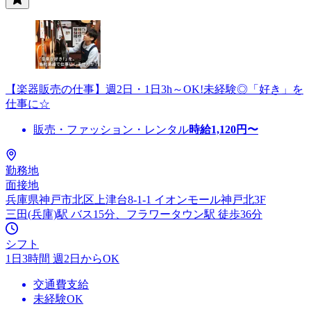
【楽器販売の仕事】週2日・1日3h～OK!未経験◎「好き」を
仕事に☆
販売・ファッション・レンタル
時給
1,120
円〜
勤務地
面接地
兵庫県神戸市北区上津台8-1-1 イオンモール神戸北3F
三田(兵庫)駅 バス15分、フラワータウン駅 徒歩36分
シフト
1日3時間 週2日からOK
交通費支給
未経験OK