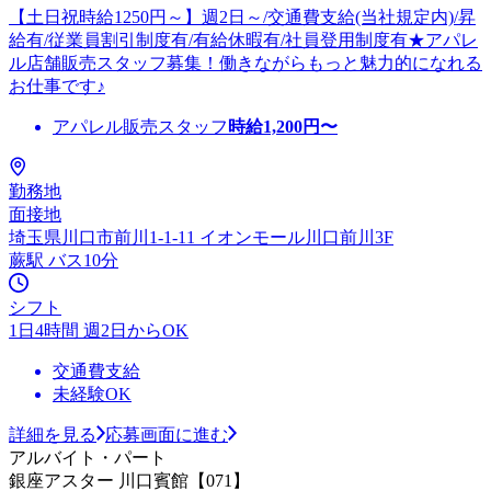
【土日祝時給1250円～】週2日～/交通費支給(当社規定内)/昇
給有/従業員割引制度有/有給休暇有/社員登用制度有★アパレ
ル店舗販売スタッフ募集！働きながらもっと魅力的になれる
お仕事です♪
アパレル販売スタッフ
時給
1,200
円〜
勤務地
面接地
埼玉県川口市前川1-1-11 イオンモール川口前川3F
蕨駅 バス10分
シフト
1日4時間 週2日からOK
交通費支給
未経験OK
詳細を見る
応募画面に進む
アルバイト・パート
銀座アスター 川口賓館【071】