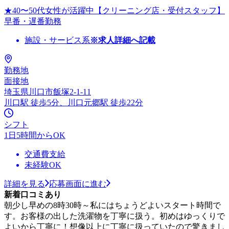
★40〜50代女性が活躍中【クリーニング店・受付スタッフ】
早番・遅番勤務
施設・サービス系
※求人詳細へ記載
勤務地
面接地
埼玉県川口市飯塚2-1-11
川口駅 徒歩5分、川口元郷駅 徒歩22分
シフト
1日5時間からOK
交通費支給
未経験OK
詳細を見る
応募画面に進む
新着口コミあり
朝少し早めの8時30時～私にはちょうどよいスタート時間で
す。お客様の出した洗濯物を丁寧に扱う。初めはゆっくりで
よいから丁寧に！想像以上に丁寧に扱っていたので驚きまし