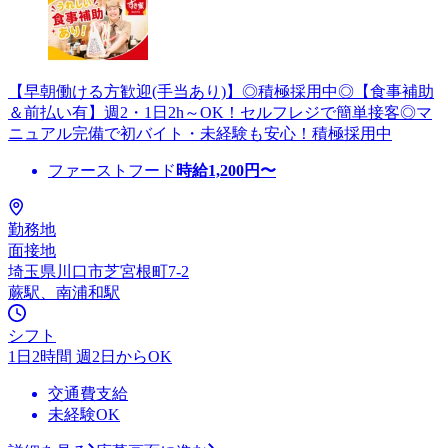
【早朝働ける方歓迎(手当あり)】◎積極採用中◎【食事補助
＆前払い有】週2・1日2h～OK！セルフレジで簡単接客◎マ
ニュアル完備で初バイト・未経験も安心！積極採用中
ファーストフード
時給
1,200
円〜
勤務地
面接地
埼玉県川口市芝宮根町7-2
蕨駅、南浦和駅
シフト
1日2時間 週2日からOK
交通費支給
未経験OK