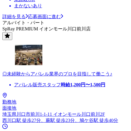
まかないあり
詳細を見る
応募画面に進む
アルバイト・パート
SpRay PREMIUM イオンモール川口前川店
◎未経験からアパレル業界のプロを目指して働こう♪
アパレル販売スタッフ
時給
1,200
円〜
1,500
円
勤務地
面接地
埼玉県川口市前川1-1-11 イオンモール川口前川2F
西川口駅 徒歩27分、蕨駅 徒歩23分、鳩ケ谷駅 徒歩40分