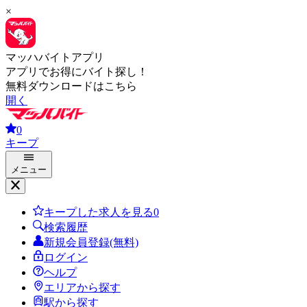
×
マッハバイトアプリ
アプリでお得にバイト探し！
無料ダウンロードはこちら
開く
0
キープ
メニュー
キープした求人を見る
0
検索履歴
新規会員登録(無料)
ログイン
ヘルプ
エリアから探す
駅から探す