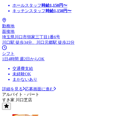
ホールスタッフ
時給
1,150
円〜
キッチンスタッフ
時給
1,150
円〜
勤務地
面接地
埼玉県川口市領家三丁目1番6号
川口駅 徒歩34分、川口元郷駅 徒歩22分
シフト
1日4時間 週2日からOK
交通費支給
未経験OK
まかないあり
詳細を見る
応募画面に進む
アルバイト・パート
すき家 川口芝店