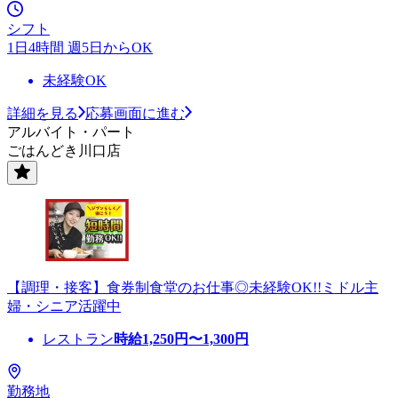
シフト
1日4時間 週5日からOK
未経験OK
詳細を見る
応募画面に進む
アルバイト・パート
ごはんどき川口店
【調理・接客】食券制食堂のお仕事◎未経験OK!!ミドル主
婦・シニア活躍中
レストラン
時給
1,250
円〜
1,300
円
勤務地