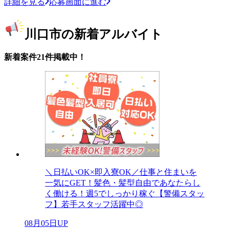
詳細を見る
応募画面に進む
川口市の新着アルバイト
新着案件21件掲載中！
＼日払いOK×即入寮OK／仕事と住まいを
一気にGET！髪色・髪型自由であなたらし
く働ける！週5でしっかり稼ぐ【警備スタッ
フ】若手スタッフ活躍中◎
08月05日UP