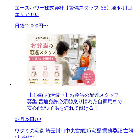
エースパワー株式会社【警備スタッフ_S5】埼玉/川口
エリア-003
日給12,000円〜
【主婦(夫)活躍中】お弁当の配達スタッフ
募集!普通免許必須◎乗り慣れた自家用車で
安心配達♪子供を連れて働ける！
07月28日UP
ワタミの宅食 埼玉川口中央営業所(宅配/業務委託/主婦
(夫)向け)