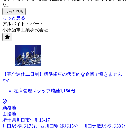
た。
もっと見る
もっと見る
アルバイト・パート
小原歯車工業株式会社
【完全週休二日制】標準歯車の代表的な企業で働きません
か?
在庫管理スタッフ
時給
1,150
円
勤務地
面接地
埼玉県川口市仲町13-17
川口駅 徒歩17分、西川口駅 徒歩15分、川口元郷駅 徒歩33分