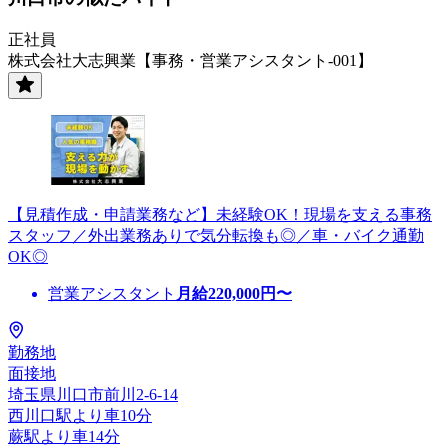
正社員
株式会社大志興業【事務・営業アシスタント-001】
【見積作成・申請業務など】未経験OK！現場を支える事務
スタッフ／外出業務ありで気分転換も◎／車・バイク通勤
OK◎
営業アシスタント
月給
220,000
円〜
勤務地
面接地
埼玉県川口市前川2-6-14
西川口駅より車10分
蕨駅より車14分