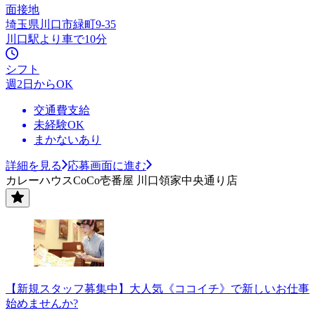
面接地
埼玉県川口市緑町9-35
川口駅より車で10分
シフト
週2日からOK
交通費支給
未経験OK
まかないあり
詳細を見る
応募画面に進む
カレーハウスCoCo壱番屋 川口領家中央通り店
【新規スタッフ募集中】大人気《ココイチ》で新しいお仕事
始めませんか?