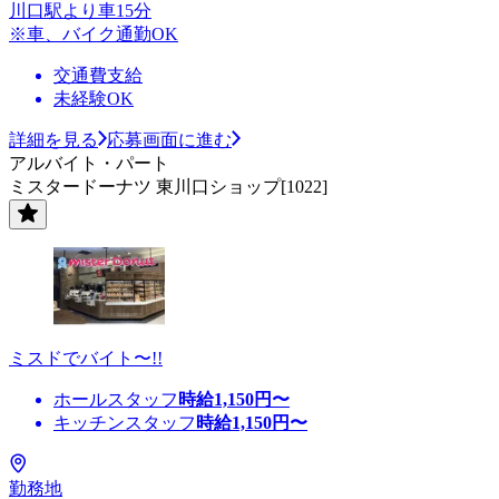
川口駅より車15分
※車、バイク通勤OK
交通費支給
未経験OK
詳細を見る
応募画面に進む
アルバイト・パート
ミスタードーナツ 東川口ショップ[1022]
ミスドでバイト〜!!
ホールスタッフ
時給
1,150
円〜
キッチンスタッフ
時給
1,150
円〜
勤務地