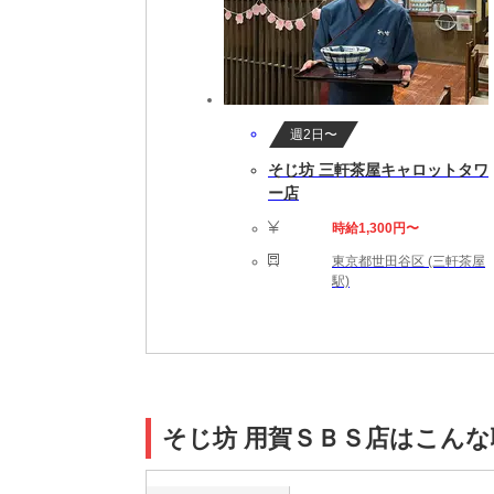
週2日〜
そじ坊 三軒茶屋キャロットタワ
ー店
時給1,300円〜
東京都世田谷区 (三軒茶屋
駅)
そじ坊 用賀ＳＢＳ店はこんな