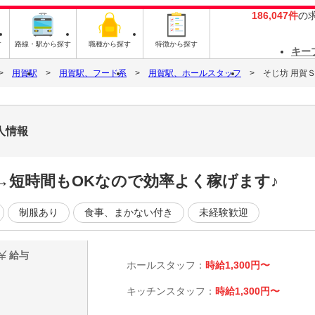
186,047件
の
す
路線・駅から探す
職種から探す
特徴から探す
キー
用賀駅
用賀駅、フード系
用賀駅、ホールスタッフ
そじ坊 用賀
人情報
→短時間もOKなので効率よく稼げます♪
制服あり
食事、まかない付き
未経験歓迎
給与
ホールスタッフ：
時給1,300円〜
キッチンスタッフ：
時給1,300円〜