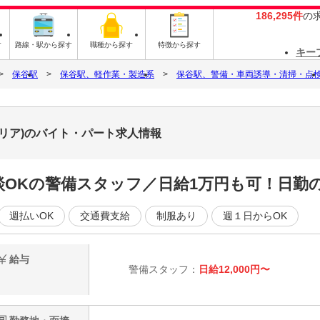
186,295件
の
す
路線・駅から探す
職種から探す
特徴から探す
キー
保谷駅
保谷駅、軽作業・製造系
保谷駅、警備・車両誘導・清掃・点
エリア)のバイト・パート求人情報
談OKの警備スタッフ／日給1万円も可！日勤
週払いOK
交通費支給
制服あり
週１日からOK
給与
警備スタッフ：
日給12,000円〜