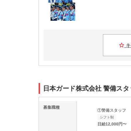
キ
日本ガード株式会社 警備スタ
募集職種
①警備スタッフ
シフト制
日給
12,000
円〜