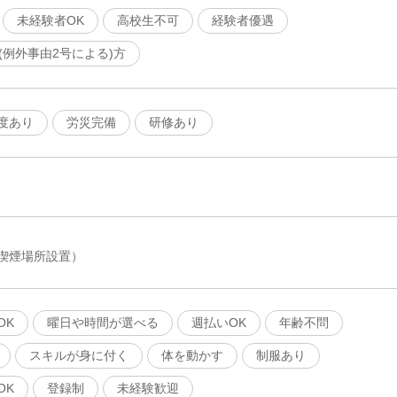
未経験者OK
高校生不可
経験者優遇
(例外事由2号による)方
度あり
労災完備
研修あり
喫煙場所設置）
OK
曜日や時間が選べる
週払いOK
年齢不問
スキルが身に付く
体を動かす
制服あり
OK
登録制
未経験歓迎