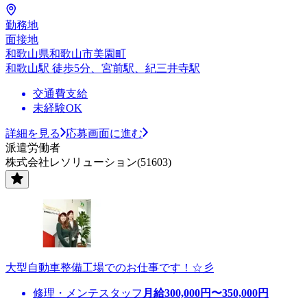
勤務地
面接地
和歌山県和歌山市美園町
和歌山駅 徒歩5分、宮前駅、紀三井寺駅
交通費支給
未経験OK
詳細を見る
応募画面に進む
派遣労働者
株式会社レソリューション(51603)
大型自動車整備工場でのお仕事です！☆彡
修理・メンテスタッフ
月給
300,000
円〜
350,000
円