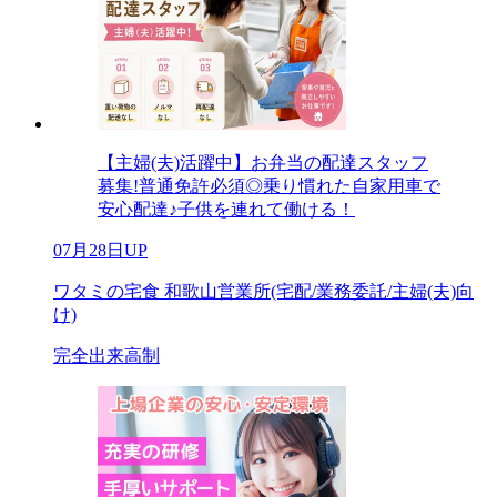
【主婦(夫)活躍中】お弁当の配達スタッフ
募集!普通免許必須◎乗り慣れた自家用車で
安心配達♪子供を連れて働ける！
07月28日UP
ワタミの宅食 和歌山営業所(宅配/業務委託/主婦(夫)向
け)
完全出来高制