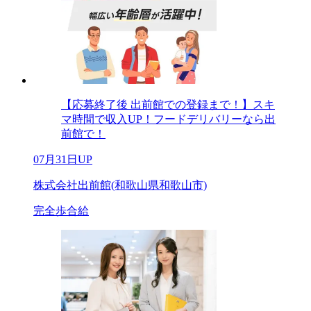
【応募終了後 出前館での登録まで！】スキ
マ時間で収入UP！フードデリバリーなら出
前館で！
07月31日UP
株式会社出前館(和歌山県和歌山市)
完全歩合給