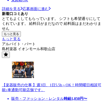
未経験OK
詳細を見る
応募画面に進む
新着口コミあり
とてもよくしてもらっています。 シフトも希望通りにして
くれています。 給料日がまだなので 給料面はまだわかりま
せん
もっと見る
もっと見る
アルバイト・パート
島村楽器 イオンモール和歌山店
【楽器販売の仕事 】週3日、1日5.5h～OK！時間曜日相談可
能♪車通勤可能店舗です。
販売・ファッション・レンタル
時給
1,050
円〜