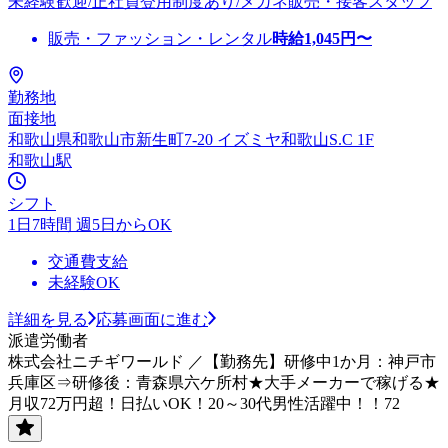
未経験歓迎/正社員登用制度あり/メガネ販売・接客スタッフ
販売・ファッション・レンタル
時給
1,045
円〜
勤務地
面接地
和歌山県和歌山市新生町7-20 イズミヤ和歌山S.C 1F
和歌山駅
シフト
1日7時間 週5日からOK
交通費支給
未経験OK
詳細を見る
応募画面に進む
派遣労働者
株式会社ニチギワールド ／【勤務先】研修中1か月：神戸市
兵庫区⇒研修後：青森県六ケ所村★大手メーカーで稼げる★
月収72万円超！日払いOK！20～30代男性活躍中！！72