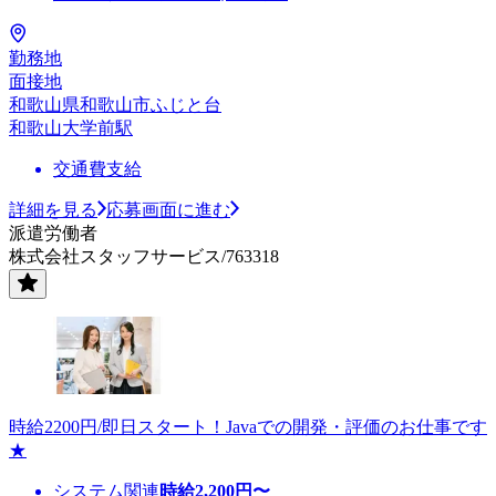
勤務地
面接地
和歌山県和歌山市ふじと台
和歌山大学前駅
交通費支給
詳細を見る
応募画面に進む
派遣労働者
株式会社スタッフサービス/763318
時給2200円/即日スタート！Javaでの開発・評価のお仕事です
★
システム関連
時給
2,200
円〜