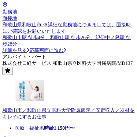
勤務地
面接地
和歌山県和歌山市 ※詳細な勤務地につきましては、面接時
にご確認をお願いいたします
和歌山市駅 徒歩4分、和歌山駅 徒歩26分、紀伊中ノ島駅 徒
歩28分
詳細を見る
応募画面に進む
アルバイト・パート
株式会社日経サービス 和歌山県立医科大学附属病院/MD137
和歌山市／和歌山県立医科大学附属病院／安定収入／器材を
キレイにするお仕事
医療・福祉系
時給
1,150
円〜