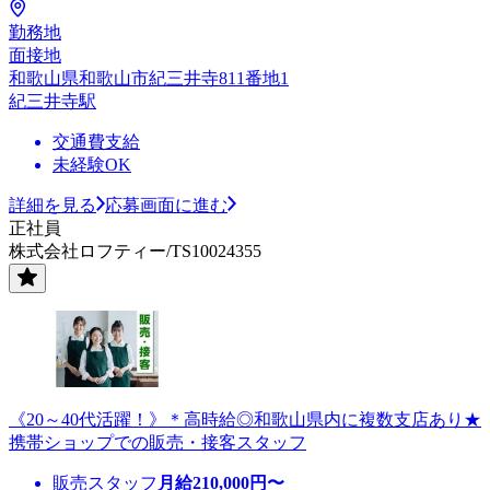
勤務地
面接地
和歌山県和歌山市紀三井寺811番地1
紀三井寺駅
交通費支給
未経験OK
詳細を見る
応募画面に進む
正社員
株式会社ロフティー/TS10024355
《20～40代活躍！》＊高時給◎和歌山県内に複数支店あり★
携帯ショップでの販売・接客スタッフ
販売スタッフ
月給
210,000
円〜