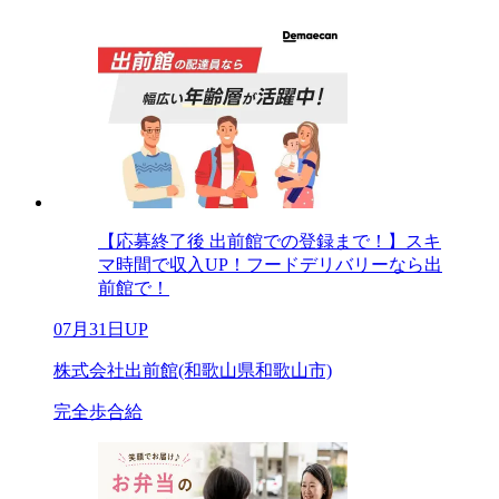
【応募終了後 出前館での登録まで！】スキ
マ時間で収入UP！フードデリバリーなら出
前館で！
07月31日UP
株式会社出前館(和歌山県和歌山市)
完全歩合給