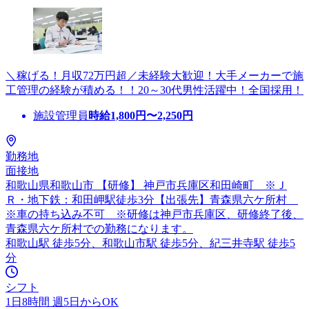
＼稼げる！月収72万円超／未経験大歓迎！大手メーカーで施
工管理の経験が積める！！20～30代男性活躍中！全国採用！
施設管理員
時給
1,800
円〜
2,250
円
勤務地
面接地
和歌山県和歌山市 【研修】 神戸市兵庫区和田崎町 ※Ｊ
Ｒ・地下鉄：和田岬駅徒歩3分【出張先】青森県六ケ所村
※車の持ち込み不可 ※研修は神戸市兵庫区、研修終了後、
青森県六ケ所村での勤務になります。
和歌山駅 徒歩5分、和歌山市駅 徒歩5分、紀三井寺駅 徒歩5
分
シフト
1日8時間 週5日からOK