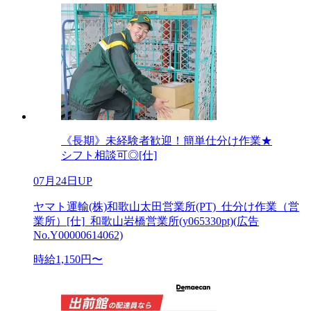
《長期》未経験者歓迎！簡単仕分け作業★
シフト相談可◎[仕]
07月24日UP
ヤマト運輸(株)和歌山太田営業所(PT)_仕分け作業（営
業所）[仕]_和歌山岩橋営業所(y065330pt)(広告
No.Y00000614062)
時給1,150円〜