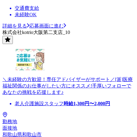
交通費支給
未経験OK
詳細を見る
応募画面に進む
株式会社kotrio大阪第二支店_10
＼未経験の方歓迎！専任アドバイザーがサポート／[派]医療
福祉関係のお仕事がしたい方にオススメ!手厚いフォローで
あなたの挑戦を応援します♪
老人介護施設スタッフ
時給
1,300
円〜
2,000
円
勤務地
面接地
和歌山県和歌山市