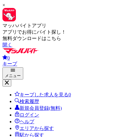
×
マッハバイトアプリ
アプリでお得にバイト探し！
無料ダウンロードはこちら
開く
0
キープ
メニュー
キープした求人を見る
0
検索履歴
新規会員登録(無料)
ログイン
ヘルプ
エリアから探す
駅から探す