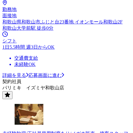
勤務地
面接地
和歌山県和歌山市ふじと台23番地 イオンモール和歌山2F
和歌山大学前駅 徒歩0分
シフト
1日5.5時間 週3日からOK
交通費支給
未経験OK
詳細を見る
応募画面に進む
契約社員
パリミキ イズミヤ和歌山店