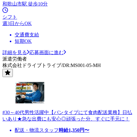
和歌山市駅 徒歩10分
シフト
週3日からOK
交通費支給
短期OK
詳細を見る
応募画面に進む
派遣労働者
株式会社ドライブトライブ/DR:MS001-05-MH
#30～40代男性活躍中【バンタイプにて食肉配送業務】日払
いあり★急な出費にも安心◎頑張った分、すぐに手元に！
配送・物流スタッフ
時給
1,350
円〜