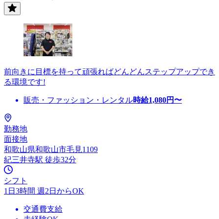
前向きに目標を持って頑張ればどんどんステップアップでき
る環境です!
販売・ファッション・レンタル
時給
1,080
円〜
勤務地
面接地
和歌山県和歌山市毛見1109
紀三井寺駅 徒歩32分
シフト
1日3時間 週2日からOK
交通費支給