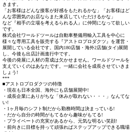
きます。
「お客様はどんな接客が好感をもたれるかな」「お客様はど
んな雰囲気のお店ならまた来店していただけるかな」
など『相手の立場を考えるられる人』に仲間になって欲しい
です。
株式会社ワールドツールは自動車整備用輸入工具を中心に
様々な専用工具を販売する『アストロプロダクツ』を運営・
展開している会社です。国内180店舗・海外2店舗(タイ)展開
し、今後も出店計画進行中です。
今後の発展に人材の育成は欠かせません。ワールドツールを
支えていくのはあなたです。一緒に会社を成長させていきま
しょう!
***
■アストロプロダクツの特徴
・現在も日本全国、海外にも店舗展開中!
・成長企業にありがちな「休みが取れない・・・」なんてな
い!
・1ヶ月毎のシフト制だから勤務時間は決まっている!
・だから自分の時間がもてるから趣味がもてる!
・プライベートの充実があるから、元気な明るい笑顔!
・前向きに目標を持って頑張ればステップアップできる職場