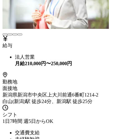
給与
法人営業
月給
210,000
円〜
250,000
円
勤務地
面接地
新潟県新潟市中央区上大川前通6番町1214-2
白山(新潟)駅 徒歩24分、新潟駅 徒歩25分
シフト
1日7時間 週5日からOK
交通費支給