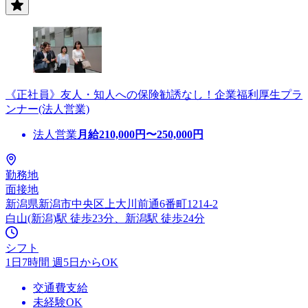
《正社員》友人・知人への保険勧誘なし！企業福利厚生プラ
ンナー(法人営業)
法人営業
月給
210,000
円〜
250,000
円
勤務地
面接地
新潟県新潟市中央区上大川前通6番町1214-2
白山(新潟)駅 徒歩23分、新潟駅 徒歩24分
シフト
1日7時間 週5日からOK
交通費支給
未経験OK