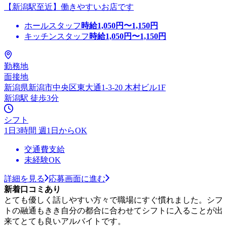
【新潟駅至近】働きやすいお店です
ホールスタッフ
時給
1,050
円〜
1,150
円
キッチンスタッフ
時給
1,050
円〜
1,150
円
勤務地
面接地
新潟県新潟市中央区東大通1-3-20 木村ビル1F
新潟駅 徒歩3分
シフト
1日3時間 週1日からOK
交通費支給
未経験OK
詳細を見る
応募画面に進む
新着口コミあり
とても優しく話しやすい方々で職場にすぐ慣れました。シフ
トの融通もきき自分の都合に合わせてシフトに入ることが出
来てとても良いアルバイトです。