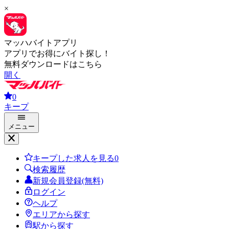
×
マッハバイトアプリ
アプリでお得にバイト探し！
無料ダウンロードはこちら
開く
0
キープ
メニュー
キープした求人を見る
0
検索履歴
新規会員登録(無料)
ログイン
ヘルプ
エリアから探す
駅から探す