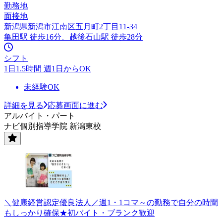
勤務地
面接地
新潟県新潟市江南区五月町2丁目11-34
亀田駅 徒歩16分、越後石山駅 徒歩28分
シフト
1日1.5時間 週1日からOK
未経験OK
詳細を見る
応募画面に進む
アルバイト・パート
ナビ個別指導学院 新潟東校
＼健康経営認定優良法人／週1・1コマ～の勤務で自分の時間
もしっかり確保★初バイト・ブランク歓迎