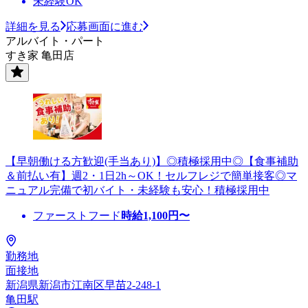
未経験OK
詳細を見る
応募画面に進む
アルバイト・パート
すき家 亀田店
【早朝働ける方歓迎(手当あり)】◎積極採用中◎【食事補助
＆前払い有】週2・1日2h～OK！セルフレジで簡単接客◎マ
ニュアル完備で初バイト・未経験も安心！積極採用中
ファーストフード
時給
1,100
円〜
勤務地
面接地
新潟県新潟市江南区早苗2-248-1
亀田駅