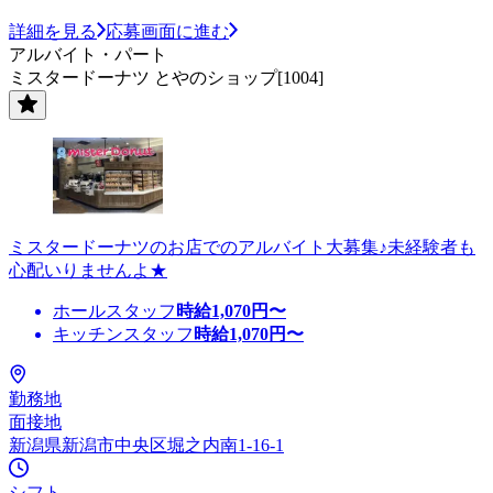
詳細を見る
応募画面に進む
アルバイト・パート
ミスタードーナツ とやのショップ[1004]
ミスタードーナツのお店でのアルバイト大募集♪未経験者も
心配いりませんよ★
ホールスタッフ
時給
1,070
円〜
キッチンスタッフ
時給
1,070
円〜
勤務地
面接地
新潟県新潟市中央区堀之内南1-16-1
シフト