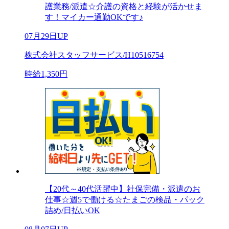
護業務/派遣☆介護の資格と経験が活かせま
す！マイカー通勤OKです♪
07月29日UP
株式会社スタッフサービス/H10516754
時給1,350円
【20代～40代活躍中】社保完備・派遣のお
仕事☆週5で働ける☆たまごの検品・パック
詰め/日払いOK