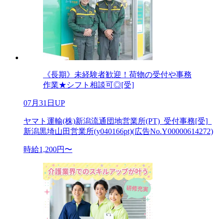
《長期》未経験者歓迎！荷物の受付や事務
作業★シフト相談可◎[受]
07月31日UP
ヤマト運輸(株)新潟流通団地営業所(PT)_受付事務[受]_
新潟黒埼山田営業所(y040166pt)(広告No.Y00000614272)
時給1,200円〜