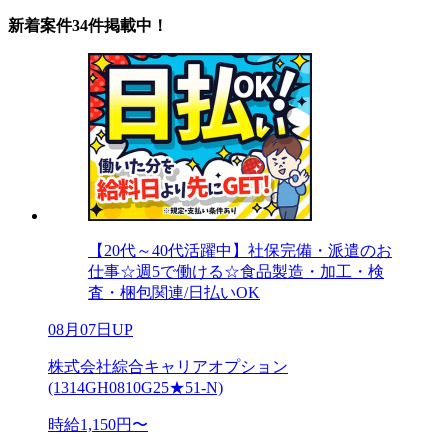
新着案件34件掲載中！
【20代～40代活躍中】社保完備・派遣のお
仕事☆週5で働ける☆食品製造・加工・検
査・梱包関連/日払いOK
08月07日UP
株式会社綜合キャリアオプション
(1314GH0810G25★51-N)
時給1,150円〜