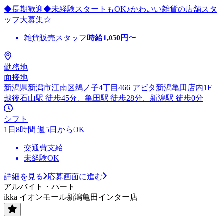
◆長期歓迎◆未経験スタートもOK♪かわいい雑貨の店舗スタ
ッフ大募集☆
雑貨販売スタッフ
時給
1,050
円〜
勤務地
面接地
新潟県新潟市江南区鵜ノ子4丁目466 アピタ新潟亀田店内1F
越後石山駅 徒歩45分、亀田駅 徒歩28分、新潟駅 徒歩0分
シフト
1日8時間 週5日からOK
交通費支給
未経験OK
詳細を見る
応募画面に進む
アルバイト・パート
ikka イオンモール新潟亀田インター店