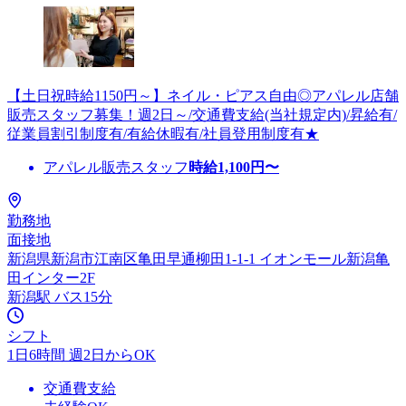
【土日祝時給1150円～】ネイル・ピアス自由◎アパレル店舗
販売スタッフ募集！週2日～/交通費支給(当社規定内)/昇給有/
従業員割引制度有/有給休暇有/社員登用制度有★
アパレル販売スタッフ
時給
1,100
円〜
勤務地
面接地
新潟県新潟市江南区亀田早通柳田1-1-1 イオンモール新潟亀
田インター2F
新潟駅 バス15分
シフト
1日6時間 週2日からOK
交通費支給