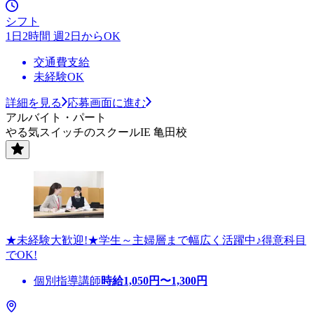
シフト
1日2時間 週2日からOK
交通費支給
未経験OK
詳細を見る
応募画面に進む
アルバイト・パート
やる気スイッチのスクールIE 亀田校
★未経験大歓迎!★学生～主婦層まで幅広く活躍中♪得意科目
でOK!
個別指導講師
時給
1,050
円〜
1,300
円