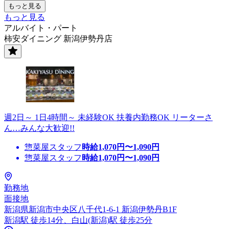
もっと見る
もっと見る
アルバイト・パート
柿安ダイニング 新潟伊勢丹店
週2日～ 1日4時間～ 未経験OK 扶養内勤務OK リーターさ
ん…みんな大歓迎!!
惣菜屋スタッフ
時給
1,070
円〜
1,090
円
惣菜屋スタッフ
時給
1,070
円〜
1,090
円
勤務地
面接地
新潟県新潟市中央区八千代1-6-1 新潟伊勢丹B1F
新潟駅 徒歩14分、白山(新潟)駅 徒歩25分