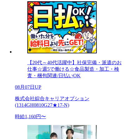
【20代～40代活躍中】社保完備・派遣のお
仕事☆週5で働ける☆食品製造・加工・検
査・梱包関連/日払いOK
08月07日UP
株式会社綜合キャリアオプション
(1314GH0810G27★17-N)
時給1,160円〜