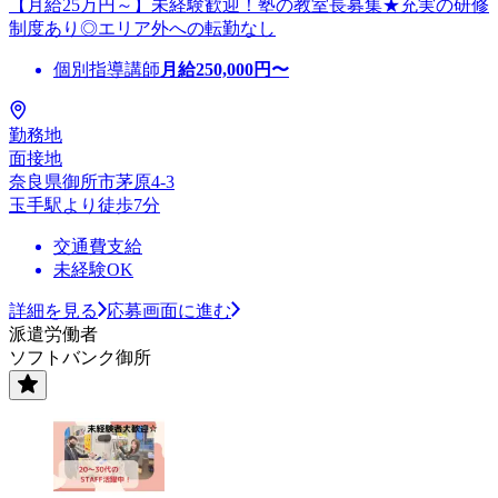
【月給25万円～】未経験歓迎！塾の教室長募集★充実の研修
制度あり◎エリア外への転勤なし
個別指導講師
月給
250,000
円〜
勤務地
面接地
奈良県御所市茅原4-3
玉手駅より徒歩7分
交通費支給
未経験OK
詳細を見る
応募画面に進む
派遣労働者
ソフトバンク御所