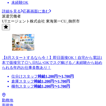
未経験OK
詳細を見る
応募画面に進む
派遣労働者
UTエージェント株式会社 東海第一CU_御所市
【8月スタートするなら今！】即日面接OK！自宅から電話1
本で面接完了◎＼日払いOKでスグ稼げる／未経験から始め
られる年内お仕事多数あり！
仕分けスタッフ
時給
1,200
円〜
1,700
円
倉庫スタッフ
時給
1,200
円〜
1,700
円
梱包スタッフ
時給
1,200
円〜
1,700
円
勤務地
面接地