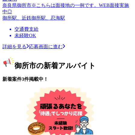
奈良県御所市※こちらは面接地の一例です。WEB面接実施
中◎
御所駅、近鉄御所駅、忍海駅
交通費支給
未経験OK
詳細を見る
応募画面に進む
御所市の新着アルバイト
新着案件3件掲載中！