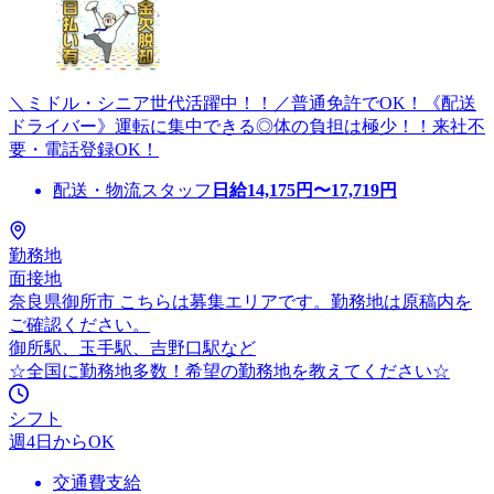
＼ミドル・シニア世代活躍中！！／普通免許でOK！《配送
ドライバー》運転に集中できる◎体の負担は極少！！来社不
要・電話登録OK！
配送・物流スタッフ
日給
14,175
円〜
17,719
円
勤務地
面接地
奈良県御所市 こちらは募集エリアです。勤務地は原稿内を
ご確認ください。
御所駅、玉手駅、吉野口駅など
☆全国に勤務地多数！希望の勤務地を教えてください☆
シフト
週4日からOK
交通費支給