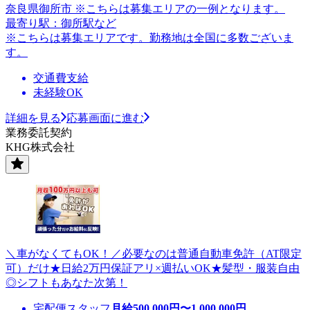
奈良県御所市 ※こちらは募集エリアの一例となります。
最寄り駅：御所駅など
※こちらは募集エリアです。勤務地は全国に多数ございま
す。
交通費支給
未経験OK
詳細を見る
応募画面に進む
業務委託契約
KHG株式会社
＼車がなくてもOK！／必要なのは普通自動車免許（AT限定
可）だけ★日給2万円保証アリ×週払いOK★髪型・服装自由
◎シフトもあなた次第！
宅配便スタッフ
月給
500,000
円〜
1,000,000
円