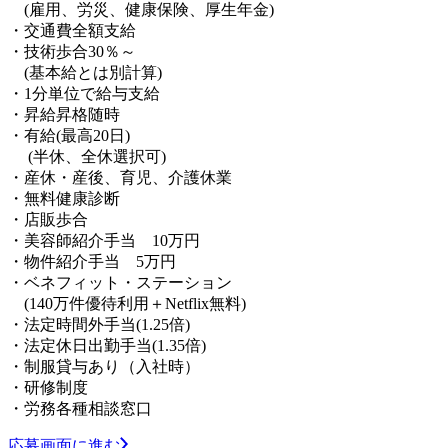
(雇用、労災、健康保険、厚生年金)
・交通費全額支給
・技術歩合30％～
(基本給とは別計算)
・1分単位で給与支給
・昇給昇格随時
・有給(最高20日)
(半休、全休選択可)
・産休・産後、育児、介護休業
・無料健康診断
・店販歩合
・美容師紹介手当 10万円
・物件紹介手当 5万円
・ベネフィット・ステーション
(140万件優待利用＋Netflix無料)
・法定時間外手当(1.25倍)
・法定休日出勤手当(1.35倍)
・制服貸与あり（入社時）
・研修制度
・労務各種相談窓口
応募画面に進む