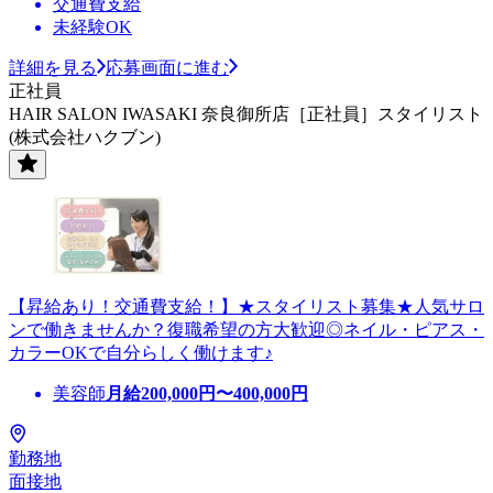
交通費支給
未経験OK
詳細を見る
応募画面に進む
正社員
HAIR SALON IWASAKI 奈良御所店［正社員］スタイリスト
(株式会社ハクブン)
【昇給あり！交通費支給！】★スタイリスト募集★人気サロ
ンで働きませんか？復職希望の方大歓迎◎ネイル・ピアス・
カラーOKで自分らしく働けます♪
美容師
月給
200,000
円〜
400,000
円
勤務地
面接地