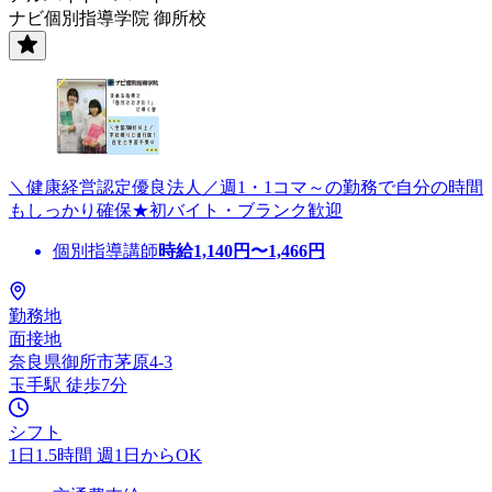
ナビ個別指導学院 御所校
＼健康経営認定優良法人／週1・1コマ～の勤務で自分の時間
もしっかり確保★初バイト・ブランク歓迎
個別指導講師
時給
1,140
円〜
1,466
円
勤務地
面接地
奈良県御所市茅原4-3
玉手駅 徒歩7分
シフト
1日1.5時間 週1日からOK