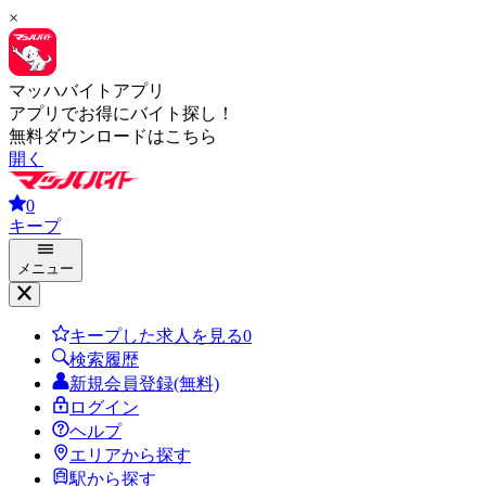
×
マッハバイトアプリ
アプリでお得にバイト探し！
無料ダウンロードはこちら
開く
0
キープ
メニュー
キープした求人を見る
0
検索履歴
新規会員登録(無料)
ログイン
ヘルプ
エリアから探す
駅から探す