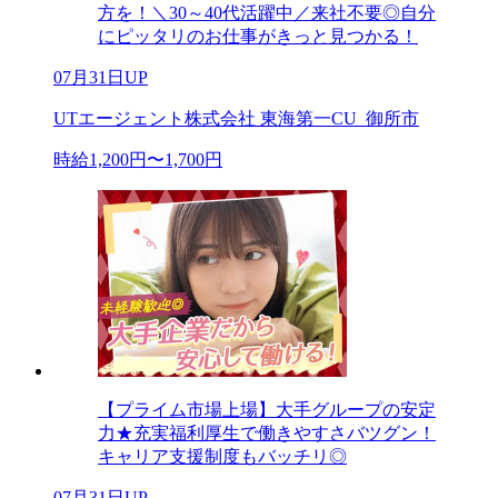
方を！＼30～40代活躍中／来社不要◎自分
にピッタリのお仕事がきっと見つかる！
07月31日UP
UTエージェント株式会社 東海第一CU_御所市
時給1,200円〜1,700円
【プライム市場上場】大手グループの安定
力★充実福利厚生で働きやすさバツグン！
キャリア支援制度もバッチリ◎
07月31日UP