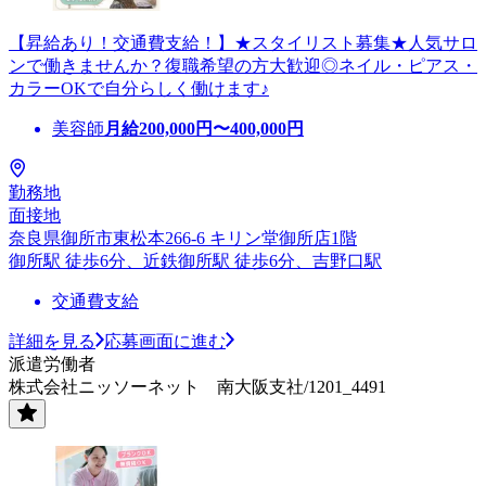
【昇給あり！交通費支給！】★スタイリスト募集★人気サロ
ンで働きませんか？復職希望の方大歓迎◎ネイル・ピアス・
カラーOKで自分らしく働けます♪
美容師
月給
200,000
円〜
400,000
円
勤務地
面接地
奈良県御所市東松本266-6 キリン堂御所店1階
御所駅 徒歩6分、近鉄御所駅 徒歩6分、吉野口駅
交通費支給
詳細を見る
応募画面に進む
派遣労働者
株式会社ニッソーネット 南大阪支社/1201_4491