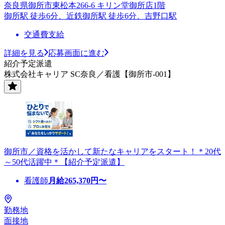
奈良県御所市東松本266-6 キリン堂御所店1階
御所駅 徒歩6分、近鉄御所駅 徒歩6分、吉野口駅
交通費支給
詳細を見る
応募画面に進む
紹介予定派遣
株式会社キャリア SC奈良／看護【御所市-001】
御所市／資格を活かして新たなキャリアをスタート！＊20代
～50代活躍中＊【紹介予定派遣】
看護師
月給
265,370
円〜
勤務地
面接地