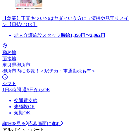
【急募】正直キツいのはヤダという方に→清掃や見守りメイ
ン【日払いOK】
老人介護施設スタッフ
時給
1,350
円〜
2,062
円
勤務地
面接地
奈良県御所市
御所市内に多数！＜駅チカ・車通勤okも有＞
シフト
1日8時間 週5日からOK
交通費支給
未経験OK
短期OK
詳細を見る
応募画面に進む
アルバイト・パート