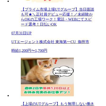
【プライム市場上場UTグループ】当日面談
も可★＼正社員デビュー応援！／未経験か
らOKの工場ワーク！電話・WEBにてスピ
ード選考！日払いOK
07月31日UP
UTエージェント株式会社 東海第一CU_御所市
時給1,200円〜1,700円
【上場のUTグループ】もう無理しない働き