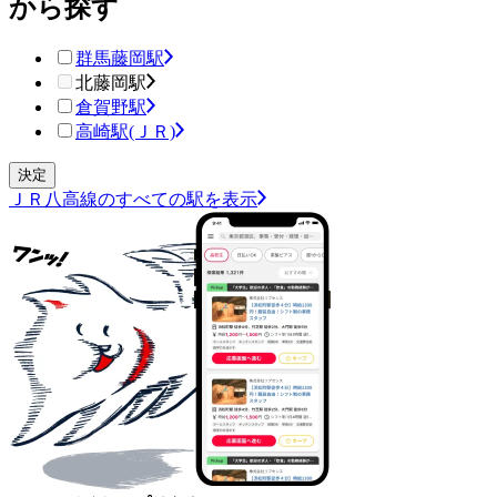
から探す
群馬藤岡駅
北藤岡駅
倉賀野駅
高崎駅(ＪＲ)
ＪＲ八高線のすべての駅を表示