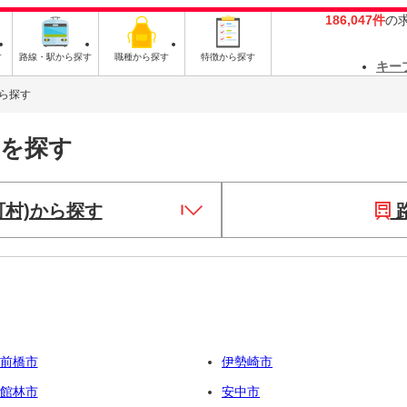
186,047件
の
す
路線・駅から探す
職種から探す
特徴から探す
キー
ら探す
トを探す
町村)から探す
前橋市
伊勢崎市
館林市
安中市