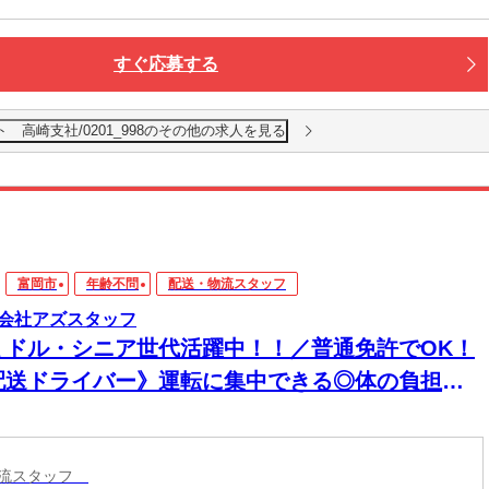
すぐ応募する
 高崎支社/0201_998のその他の求人を見る
富岡市
年齢不問
配送・物流スタッフ
会社アズスタッフ
ミドル・シニア世代活躍中！！／普通免許でOK！
配送ドライバー》運転に集中できる◎体の負担は
少！！来社不要・電話登録OK！
物流スタッフ