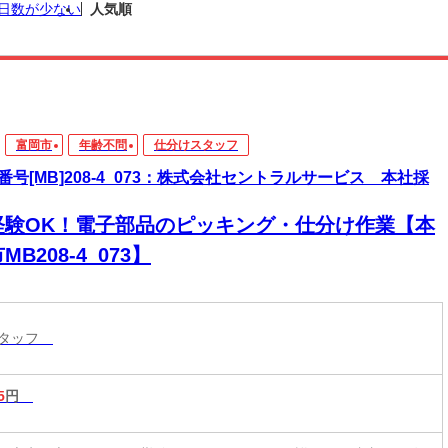
日数が少ない
人気順
富岡市
年齢不問
仕分けスタッフ
番号[MB]208-4_073：株式会社セントラルサービス 本社採
経験OK！電子部品のピッキング・仕分け作業【本
MB208-4_073】
スタッフ
5
円