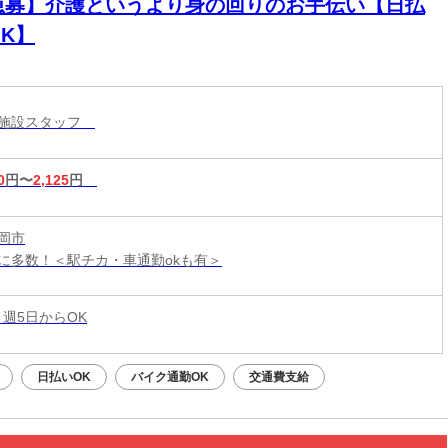
急募】介護というより身の回りのお手伝い【日払
K】
護施設スタッフ
0
円〜
2,125
円
岡市
に多数！＜駅チカ・車通勤okも有＞
 週5日からOK
日払いOK
バイク通勤OK
交通費支給