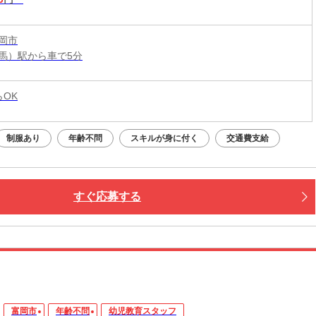
岡市
馬）駅から車で5分
らOK
制服あり
年齢不問
スキルが身に付く
交通費支給
すぐ応募する
富岡市
年齢不問
幼児教育スタッフ