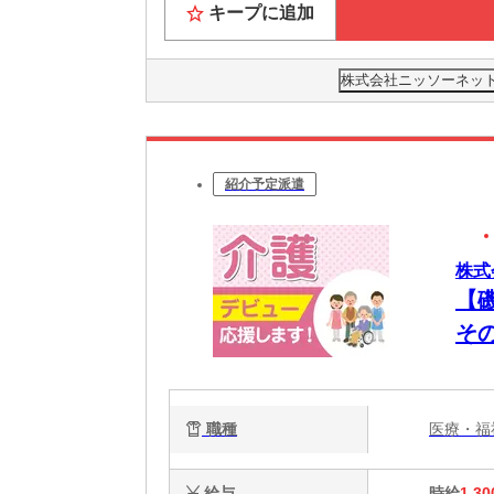
キープに追加
株式会社ニッソーネット 
紹介予定派遣
株式
【
そ
◎
職種
医療・
給与
時給
1,30