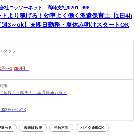
会社ニッソーネット 高崎支社/0201_998
ートより稼げる！効率よく働く派遣保育士【1日4h
／週3～ok】★即日勤務・夏休み明けスタートOK
育スタッフ
0
円〜
1,280
円
岡市
に多数！＜駅チカ・車通勤okも有＞
 週3日からOK
が選べる
未経験歓迎
年齢不問
バイク通勤OK