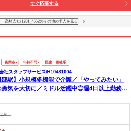
すぐ応募する
高崎支社/1201_4562のその他の求人を見る
富岡市
年齢不問
医療・福祉系
会社スタッフサービス/H10481004
磯部駅】小規模多機能で介護／「やってみたい」
の勇気を大切に／ミドル活躍中◎週4日以上勤務可
週3日以内勤務可◎
福祉系
0
円