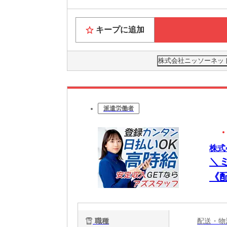
キープに追加
株式会社ニッソーネット
派遣労働者
株式
＼
《
極
職種
配送・