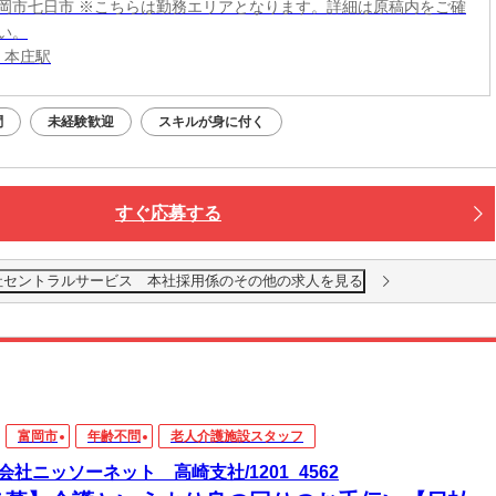
岡市七日市 ※こちらは勤務エリアとなります。詳細は原稿内をご確
い。
 本庄駅
問
未経験歓迎
スキルが身に付く
すぐ応募する
：株式会社セントラルサービス 本社採用係のその他の求人を見る
富岡市
年齢不問
老人介護施設スタッフ
会社ニッソーネット 高崎支社/1201_4562