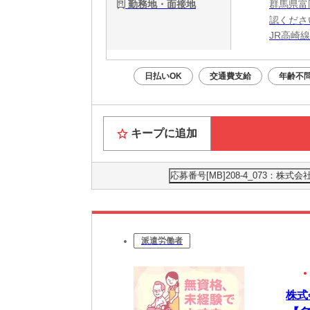
勤務地・面接地
群馬県富
認くださ
JR高崎線
日払いOK
交通費支給
年齢不
キープに追加
応募番号[MB]208-4_073
派遣労働者
株式