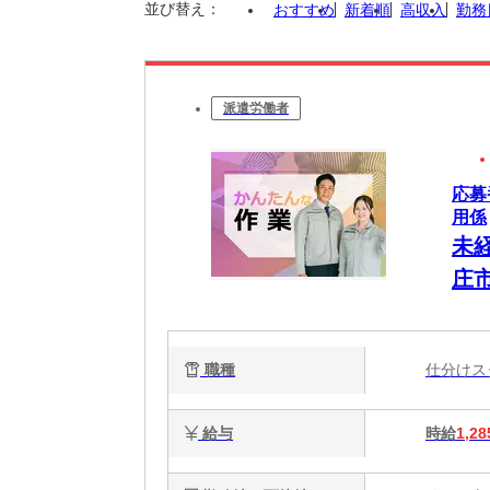
並び替え：
おすすめ
新着順
高収入
勤務
派遣労働者
応募
用係
未
庄市
職種
仕分け
給与
時給
1,28