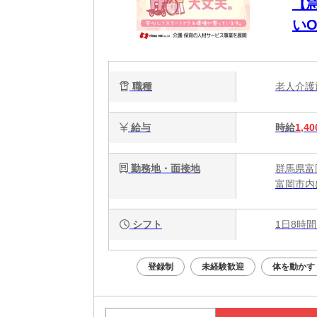
【
いO
職種
老人介
給与
時給
1,40
勤務地・面接地
群馬県富
富岡市内
シフト
1日8時間
登録制
未経験歓迎
体を動かす