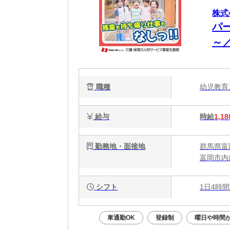
株式
パ
～
職種
幼児教
給与
時給
1,18
勤務地・面接地
群馬県富
富岡市内
シフト
1日4時間
車通勤OK
登録制
曜日や時間