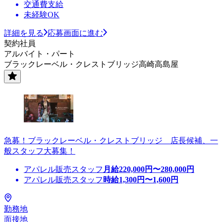
交通費支給
未経験OK
詳細を見る
応募画面に進む
契約社員
アルバイト・パート
ブラックレーベル・クレストブリッジ高崎高島屋
急募！ブラックレーベル・クレストブリッジ 店長候補、一
般スタッフ大募集！
アパレル販売スタッフ
月給
220,000
円〜
280,000
円
アパレル販売スタッフ
時給
1,300
円〜
1,600
円
勤務地
面接地