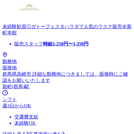
未経験歓迎◎ガトーフェスタハラダで人気のラスク販売＠新
町本館
販売スタッフ
時給
1,250
円〜
1,350
円
勤務地
面接地
群馬県高崎市 詳細な勤務地につきましては、面接時にご確
認をお願いいたします
新町(群馬)駅
シフト
週3日からOK
交通費支給
未経験OK