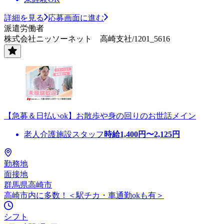
詳細を見る
応募画面に進む
派遣労働者
株式会社ニッソーネット 高崎支社/1201_5616
【急募＆日払いok】お散歩や身の回りのお世話メイン
老人介護施設スタッフ
時給
1,400
円〜
2,125
円
勤務地
面接地
群馬県高崎市
高崎市内に多数！＜駅チカ・車通勤okも有＞
シフト