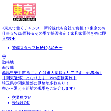
<東京で働くチャンス！新幹線代も会社で負担！>東京のお
仕事☆WEB面接＆その場で採否決定！家具家電付き寮に即
入寮OK
警備スタッフ
日給
10,840
円〜
勤務地
面接地
群馬県安中市 ※こちらは求人掲載エリアです。勤務地は
【関東近郊】となります。Web面接実施中
埼玉県や関東近郊に勤務地多数あり！
寮から通える距離の現場をご紹介します♪
交通費支給
未経験OK