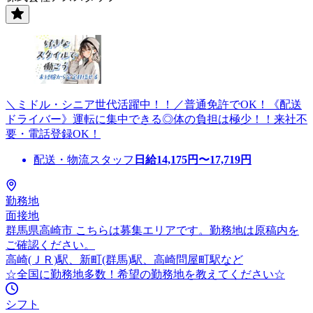
＼ミドル・シニア世代活躍中！！／普通免許でOK！《配送
ドライバー》運転に集中できる◎体の負担は極少！！来社不
要・電話登録OK！
配送・物流スタッフ
日給
14,175
円〜
17,719
円
勤務地
面接地
群馬県高崎市 こちらは募集エリアです。勤務地は原稿内を
ご確認ください。
高崎(ＪＲ)駅、新町(群馬)駅、高崎問屋町駅など
☆全国に勤務地多数！希望の勤務地を教えてください☆
シフト