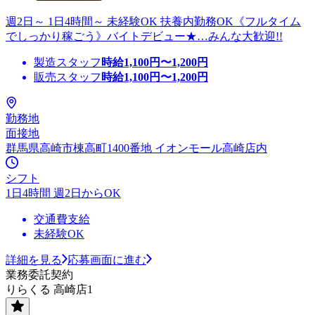
週2日～ 1日4時間～ 未経験OK 扶養内勤務OK《フルタイム
でしっかり稼ごう》バイトデビュー★…みんな大歓迎!!
製造スタッフ
時給
1,100
円〜
1,200
円
販売スタッフ
時給
1,100
円〜
1,200
円
勤務地
面接地
群馬県高崎市棟高町1400番地 イオンモール高崎店内
シフト
1日4時間 週2日からOK
交通費支給
未経験OK
詳細を見る
応募画面に進む
業務委託契約
りらくる 高崎店1