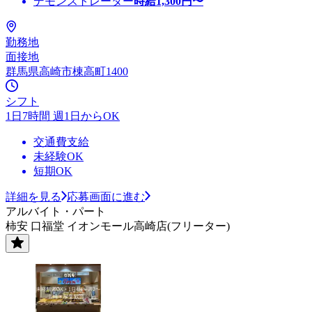
デモンストレーター
時給
1,300
円〜
勤務地
面接地
群馬県高崎市棟高町1400
シフト
1日7時間 週1日からOK
交通費支給
未経験OK
短期OK
詳細を見る
応募画面に進む
アルバイト・パート
柿安 口福堂 イオンモール高崎店(フリーター)