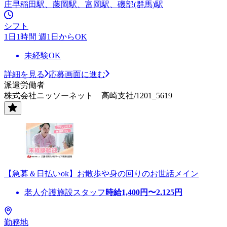
庄早稲田駅、藤岡駅、富岡駅、磯部(群馬)駅
シフト
1日1時間 週1日からOK
未経験OK
詳細を見る
応募画面に進む
派遣労働者
株式会社ニッソーネット 高崎支社/1201_5619
【急募＆日払いok】お散歩や身の回りのお世話メイン
老人介護施設スタッフ
時給
1,400
円〜
2,125
円
勤務地