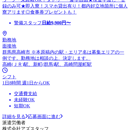
録のみ可★即入寮！スマホ貸出有り！都内好立地箇所に個人
寮アリます◎食事券プレゼントも！
警備スタッフ
日給
9,900
円〜
勤務地
面接地
群馬県高崎市 ※本原稿内の駅・エリア名は募集エリアの一
例です。勤務地は相談の上、決定します。
高崎(ＪＲ)駅、新町(群馬)駅、高崎問屋町駅
シフト
1日8時間 週1日からOK
交通費支給
未経験OK
短期OK
詳細を見る
応募画面に進む
派遣労働者
株式会社アズスタッフ