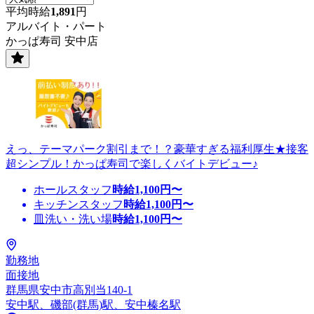
平均時給
1,891
円
アルバイト・パート
かっぱ寿司 安中店
えっ、テーマパーク割引まで！？豪華すぎる福利厚生★接客
超シンプル！かっぱ寿司で楽しくバイトデビュー♪
ホールスタッフ
時給
1,100
円〜
キッチンスタッフ
時給
1,100
円〜
皿洗い・洗い場
時給
1,100
円〜
勤務地
面接地
群馬県安中市高別当140-1
安中駅、磯部(群馬)駅、安中榛名駅