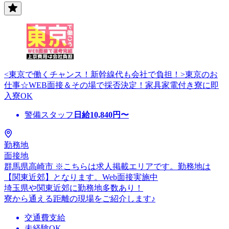
<東京で働くチャンス！新幹線代も会社で負担！>東京のお
仕事☆WEB面接＆その場で採否決定！家具家電付き寮に即
入寮OK
警備スタッフ
日給
10,840
円〜
勤務地
面接地
群馬県高崎市 ※こちらは求人掲載エリアです。勤務地は
【関東近郊】となります。Web面接実施中
埼玉県や関東近郊に勤務地多数あり！
寮から通える距離の現場をご紹介します♪
交通費支給
未経験OK