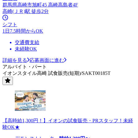
群馬県高崎市旭町45 高崎高島者4F
高崎(ＪＲ)駅 徒歩2分
シフト
1日7.5時間からOK
交通費支給
未経験OK
詳細を見る
応募画面に進む
アルバイト・パート
イオンスタイル高崎 試食販売(短期)/SAKT00185T
【高時給1,300円！】イオンの試食販売・PRスタッフ！未経
験OK★