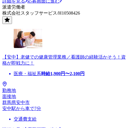
詳細を見る
応募画面に進む
派遣労働者
株式会社スタッフサービス/H10508426
【安中】老健での健康管理業務／看護師の経験活かそう！資
格が即戦力に！
医療・福祉系
時給
1,900
円〜
2,100
円
勤務地
面接地
群馬県安中市
安中駅から車で7分
交通費支給