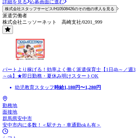
詳細を見る
応募画面に進む
株式会社スタッフサービス/H10508426のその他の求人を見る
派遣労働者
株式会社ニッソーネット 高崎支社/0201_999
パートより稼げる！効率よく働く派遣保育士【1日4h～／週3
～ok】★即日勤務・夏休み明けスタートOK
幼児教育スタッフ
時給
1,180
円〜
1,280
円
勤務地
面接地
群馬県安中市
安中市内に多数！＜駅チカ・車通勤okも有＞