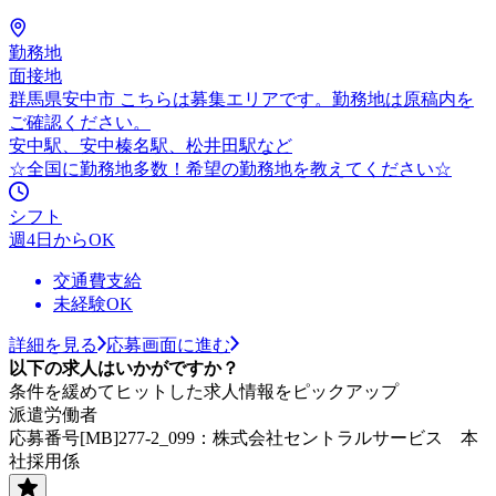
勤務地
面接地
群馬県安中市 こちらは募集エリアです。勤務地は原稿内を
ご確認ください。
安中駅、安中榛名駅、松井田駅など
☆全国に勤務地多数！希望の勤務地を教えてください☆
シフト
週4日からOK
交通費支給
未経験OK
詳細を見る
応募画面に進む
以下の求人はいかがですか？
条件を緩めてヒットした求人情報をピックアップ
派遣労働者
応募番号[MB]277-2_099：株式会社セントラルサービス 本
社採用係