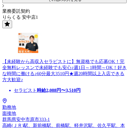
業務委託契約
りらくる 安中店1
【未経験から高収入セラピストに】無資格でも応募OK！完
全無料レッスンで未経験でも安心♪週1日～1時間～OK！好き
な時間に働ける♪60分最大3510円★週20時間以上入店できる
方大歓迎♪
セラピスト
時給
2,088
円〜
3,510
円
勤務地
面接地
群馬県安中市原市333-1
高崎(ＪＲ)駅、新前橋駅、前橋駅、軽井沢駅、佐久平駅、本