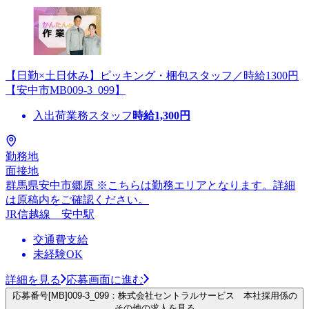
【日勤×土日休み】ピッキング・梱包スタッフ／時給1300円
【安中市MB009-3_099】
入出荷業務スタッフ
時給
1,300
円
勤務地
面接地
群馬県安中市郷原 ※こちらは勤務エリアとなります。詳細
は原稿内をご確認ください。
JR信越線 安中駅
交通費支給
未経験OK
詳細を見る
応募画面に進む
応募番号[MB]009-3_099：株式会社セントラルサービス 本社採用係の
その他の求人を見る