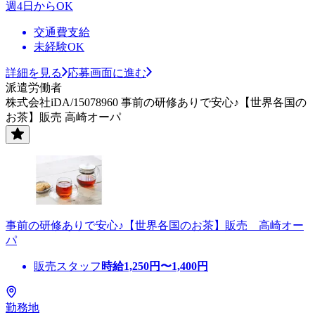
週4日からOK
交通費支給
未経験OK
詳細を見る
応募画面に進む
派遣労働者
株式会社iDA/15078960 事前の研修ありで安心♪【世界各国の
お茶】販売 高崎オーパ
事前の研修ありで安心♪【世界各国のお茶】販売 高崎オー
パ
販売スタッフ
時給
1,250
円〜
1,400
円
勤務地