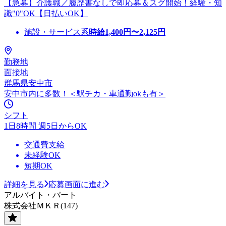
【急募】介護職／履歴書なしで即応募＆スグ開始！経験・知
識"0"OK【日払いOK】
施設・サービス系
時給
1,400
円〜
2,125
円
勤務地
面接地
群馬県安中市
安中市内に多数！＜駅チカ・車通勤okも有＞
シフト
1日8時間 週5日からOK
交通費支給
未経験OK
短期OK
詳細を見る
応募画面に進む
アルバイト・パート
株式会社ＭＫＲ(147)