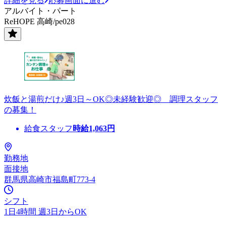
詳細を見る
応募画面に進む
アルバイト・パート
ReHOPE 高崎/pe028
炊飯と湯煎だけ♪週3日～OK◎未経験歓迎◎ 調理スタッフ
の募集！
給食スタッフ
時給
1,063
円
勤務地
面接地
群馬県高崎市福島町773-4
シフト
1日4時間 週3日からOK