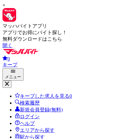
×
マッハバイトアプリ
アプリでお得にバイト探し！
無料ダウンロードはこちら
開く
0
キープ
メニュー
キープした求人を見る
0
検索履歴
新規会員登録(無料)
ログイン
ヘルプ
エリアから探す
駅から探す