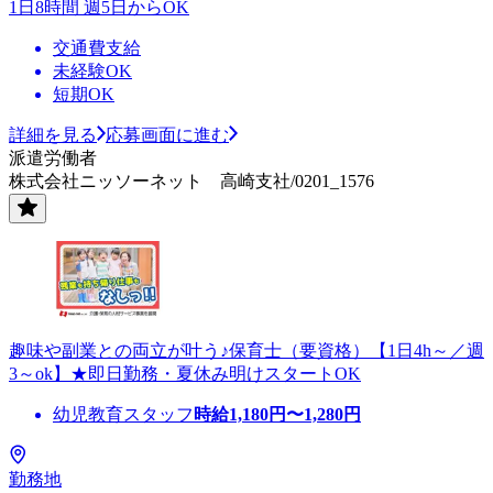
1日8時間 週5日からOK
交通費支給
未経験OK
短期OK
詳細を見る
応募画面に進む
派遣労働者
株式会社ニッソーネット 高崎支社/0201_1576
趣味や副業との両立が叶う♪保育士（要資格）【1日4h～／週
3～ok】★即日勤務・夏休み明けスタートOK
幼児教育スタッフ
時給
1,180
円〜
1,280
円
勤務地