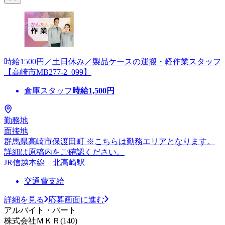
時給1500円／土日休み／製品ケースの運搬・軽作業スタッフ
【高崎市MB277-2_099】
倉庫スタッフ
時給
1,500
円
勤務地
面接地
群馬県高崎市保渡田町 ※こちらは勤務エリアとなります。
詳細は原稿内をご確認ください。
JR信越本線 北高崎駅
交通費支給
詳細を見る
応募画面に進む
アルバイト・パート
株式会社ＭＫＲ(140)