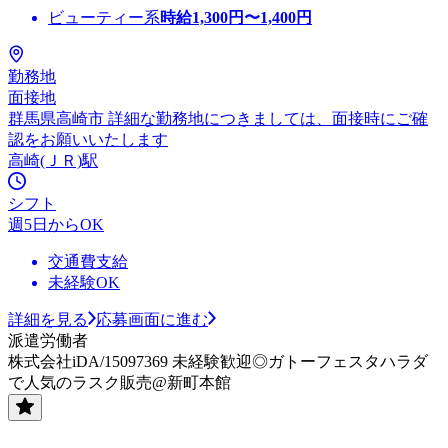
ビューティー系
時給
1,300
円〜
1,400
円
勤務地
面接地
群馬県高崎市 詳細な勤務地につきましては、面接時にご確
認をお願いいたします
高崎(ＪＲ)駅
シフト
週5日からOK
交通費支給
未経験OK
詳細を見る
応募画面に進む
派遣労働者
株式会社iDA/15097369 未経験歓迎◎ガトーフェスタハラダ
で人気のラスク販売@新町本館