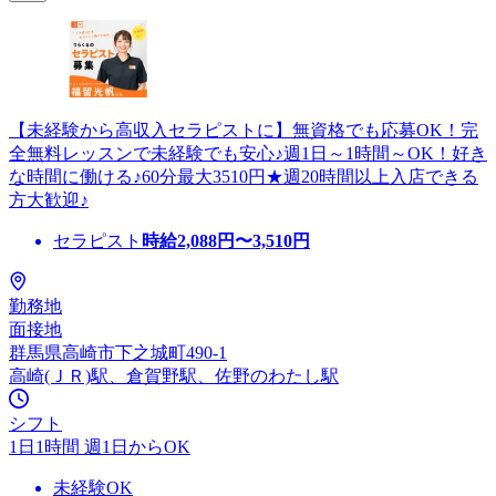
【未経験から高収入セラピストに】無資格でも応募OK！完
全無料レッスンで未経験でも安心♪週1日～1時間～OK！好き
な時間に働ける♪60分最大3510円★週20時間以上入店できる
方大歓迎♪
セラピスト
時給
2,088
円〜
3,510
円
勤務地
面接地
群馬県高崎市下之城町490-1
高崎(ＪＲ)駅、倉賀野駅、佐野のわたし駅
シフト
1日1時間 週1日からOK
未経験OK