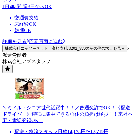
シフト
1日4時間 週3日からOK
交通費支給
未経験OK
短期OK
詳細を見る
応募画面に進む
株式会社ニッソーネット 高崎支社/0201_999のその他の求人を見る
派遣労働者
株式会社アズスタッフ
＼ミドル・シニア世代活躍中！！／普通免許でOK！《配送
ドライバー》運転に集中できる◎体の負担は極少！！来社不
要・電話登録OK！
配送・物流スタッフ
日給
14,175
円〜
17,719
円