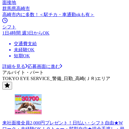
面接地
群馬県高崎市
高崎市内に多数！＜駅チカ・車通勤okも有＞
シフト
1日4時間 週3日からOK
交通費支給
未経験OK
短期OK
詳細を見る
応募画面に進む
アルバイト・パート
TOKYO EYE SERVICE_警備_日勤_高崎(ＪＲ)エリア
来社面接全員2,000円プレゼント！日払い・シフト自由★W
ワーク・未経験OK！タトゥー・髪型自由★現金手渡し・登