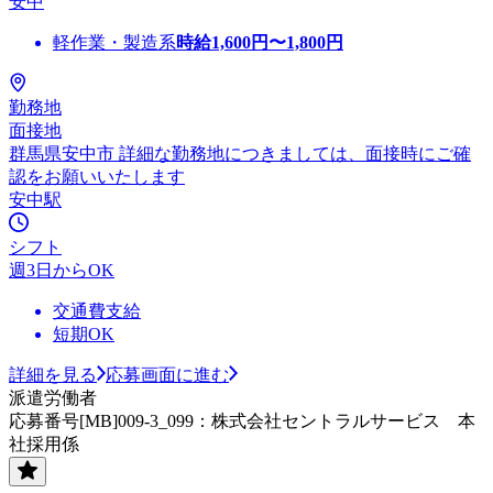
安中
軽作業・製造系
時給
1,600
円〜
1,800
円
勤務地
面接地
群馬県安中市 詳細な勤務地につきましては、面接時にご確
認をお願いいたします
安中駅
シフト
週3日からOK
交通費支給
短期OK
詳細を見る
応募画面に進む
派遣労働者
応募番号[MB]009-3_099：株式会社セントラルサービス 本
社採用係