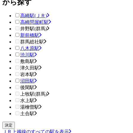
から探す
高崎駅(ＪＲ)
高崎問屋町駅
井野駅(群馬)
新前橋駅
群馬総社駅
八木原駅
渋川駅
敷島駅
津久田駅
岩本駅
沼田駅
後閑駅
上牧駅(群馬)
水上駅
湯檜曽駅
土合駅
ＪＲ上越線のすべての駅を表示