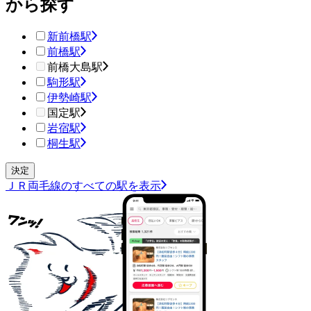
から探す
新前橋駅
前橋駅
前橋大島駅
駒形駅
伊勢崎駅
国定駅
岩宿駅
桐生駅
ＪＲ両毛線のすべての駅を表示