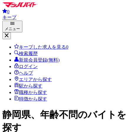
0
キープ
メニュー
キープした求人を見る
0
検索履歴
新規会員登録(無料)
ログイン
ヘルプ
エリアから探す
駅から探す
職種から探す
特徴から探す
静岡県、年齢不問
のバイトを
探す