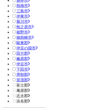
袋井市
熱海市
三島市
伊東市
菊川市
牧之原市
裾野市
御前崎市
駿東郡
伊豆の国市
田方郡
榛原郡
伊豆市
下田市
周智郡
賀茂郡
富士郡
庵原郡
志太郡
浜名郡