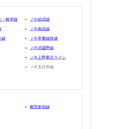
北・根岸線
ＪＲ総武線
線
ＪＲ南武線
本線
ＪＲ常磐線快速
ＪＲ武蔵野線
ＪＲ上野東京ライン
ＪＲ五日市線
都営新宿線