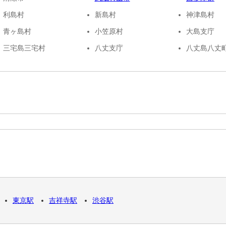
利島村
新島村
神津島村
青ヶ島村
小笠原村
大島支庁
三宅島三宅村
八丈支庁
八丈島八丈
東京駅
吉祥寺駅
渋谷駅