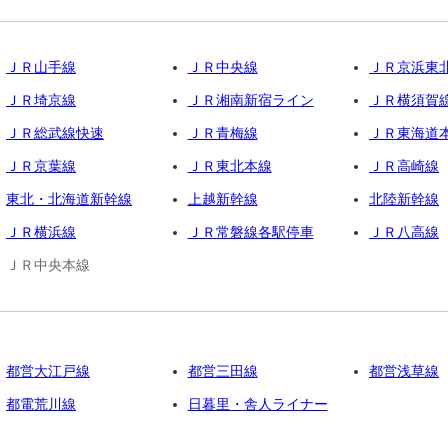
ＪＲ山手線
ＪＲ中央線
ＪＲ京浜東
ＪＲ埼京線
ＪＲ湘南新宿ライン
ＪＲ横須賀
ＪＲ総武線快速
ＪＲ青梅線
ＪＲ東海道
ＪＲ京葉線
ＪＲ東北本線
ＪＲ高崎線
東北・北海道新幹線
上越新幹線
北陸新幹線
ＪＲ横浜線
ＪＲ常磐線各駅停車
ＪＲ八高線
ＪＲ中央本線
都営大江戸線
都営三田線
都営浅草線
都電荒川線
日暮里・舎人ライナー