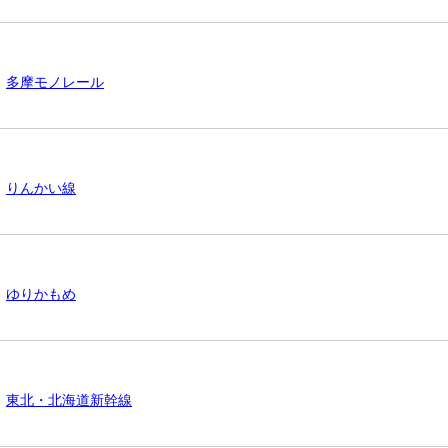
多摩モノレール
りんかい線
ゆりかもめ
東北・北海道新幹線