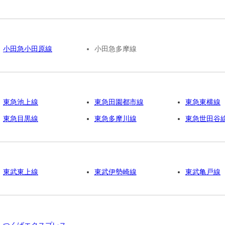
小田急小田原線
小田急多摩線
東急池上線
東急田園都市線
東急東横線
東急目黒線
東急多摩川線
東急世田谷
東武東上線
東武伊勢崎線
東武亀戸線
つくばエクスプレス