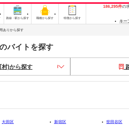
186,295件
の
す
路線・駅から探す
職種から探す
特徴から探す
キー
用ありから探す
りのバイトを探す
町村)から探す
大田区
新宿区
世田谷区