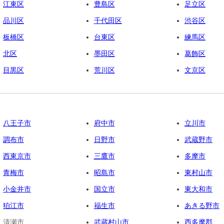
江東区
豊島区
足立区
品川区
千代田区
渋谷区
板橋区
台東区
練馬区
北区
墨田区
葛飾区
目黒区
荒川区
文京区
八王子市
府中市
立川市
調布市
日野市
武蔵野市
西東京市
三鷹市
多摩市
青梅市
昭島市
東村山市
小金井市
国立市
東大和市
狛江市
福生市
あきる野市
清瀬市
武蔵村山市
西多摩郡