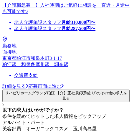
【介護職急募！】入社時期はご気軽に相談を！直近・月途中
も可能です♪
老人介護施設スタッフ
月給
310,000
円〜
老人介護施設スタッフ
月給
287,500
円〜
勤務地
面接地
東京都狛江市和泉本町3-1-17
狛江駅、和泉多摩川駅、調布駅
交通費支給
詳細を見る
応募画面に進む
リハビリホームグランダ狛江 【介】正社員(夜勤あり)のその他の求人を
見る
以下の求人はいかがですか？
条件を緩めてヒットした求人情報をピックアップ
アルバイト・パート
美容部員 オーガニックコスメ 玉川髙島屋