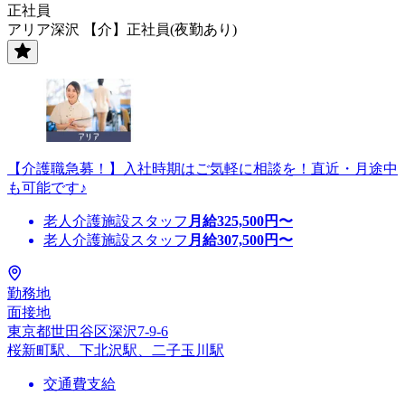
正社員
アリア深沢 【介】正社員(夜勤あり)
【介護職急募！】入社時期はご気軽に相談を！直近・月途中
も可能です♪
老人介護施設スタッフ
月給
325,500
円〜
老人介護施設スタッフ
月給
307,500
円〜
勤務地
面接地
東京都世田谷区深沢7-9-6
桜新町駅、下北沢駅、二子玉川駅
交通費支給