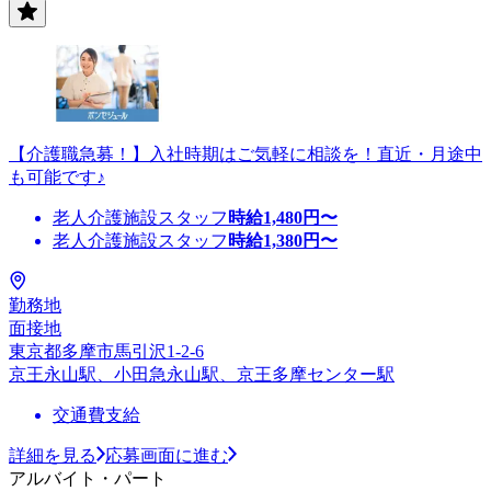
【介護職急募！】入社時期はご気軽に相談を！直近・月途中
も可能です♪
老人介護施設スタッフ
時給
1,480
円〜
老人介護施設スタッフ
時給
1,380
円〜
勤務地
面接地
東京都多摩市馬引沢1-2-6
京王永山駅、小田急永山駅、京王多摩センター駅
交通費支給
詳細を見る
応募画面に進む
アルバイト・パート