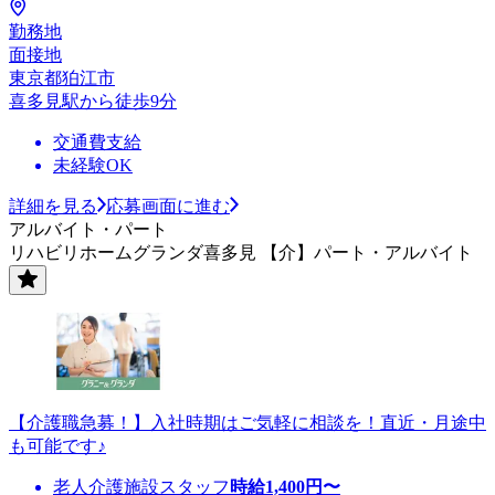
勤務地
面接地
東京都狛江市
喜多見駅から徒歩9分
交通費支給
未経験OK
詳細を見る
応募画面に進む
アルバイト・パート
リハビリホームグランダ喜多見 【介】パート・アルバイト
【介護職急募！】入社時期はご気軽に相談を！直近・月途中
も可能です♪
老人介護施設スタッフ
時給
1,400
円〜