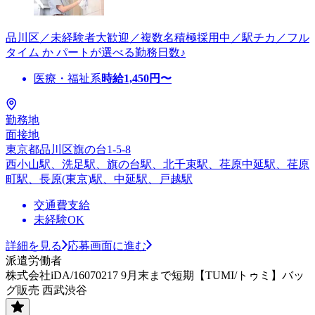
品川区／未経験者大歓迎／複数名積極採用中／駅チカ／フル
タイム か パートが選べる勤務日数♪
医療・福祉系
時給
1,450
円〜
勤務地
面接地
東京都品川区旗の台1-5-8
西小山駅、洗足駅、旗の台駅、北千束駅、荏原中延駅、荏原
町駅、長原(東京)駅、中延駅、戸越駅
交通費支給
未経験OK
詳細を見る
応募画面に進む
派遣労働者
株式会社iDA/16070217 9月末まで短期【TUMI/トゥミ】バッ
グ販売 西武渋谷