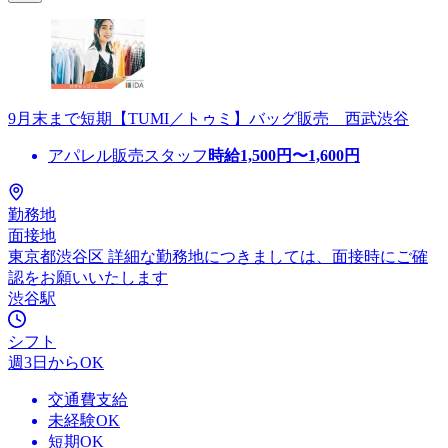
9月末まで短期【TUMI／トゥミ】バッグ販売 西武渋谷
アパレル販売スタッフ
時給
1,500
円〜
1,600
円
勤務地
面接地
東京都渋谷区 詳細な勤務地につきましては、面接時にご確
認をお願いいたします
渋谷駅
シフト
週3日からOK
交通費支給
未経験OK
短期OK