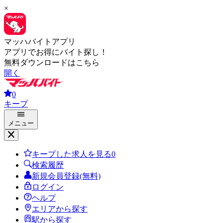
×
マッハバイトアプリ
アプリでお得にバイト探し！
無料ダウンロードはこちら
開く
0
キープ
メニュー
キープした求人を見る
0
検索履歴
新規会員登録(無料)
ログイン
ヘルプ
エリアから探す
駅から探す