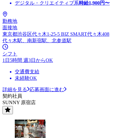
デジタル・クリエイティブ系
時給
1,900
円〜
勤務地
面接地
東京都渋谷区代々木1-25-5 BIZ SMART代々木408
代々木駅、南新宿駅、北参道駅
シフト
1日5時間 週3日からOK
交通費支給
未経験OK
詳細を見る
応募画面に進む
契約社員
SUNNY 原宿店