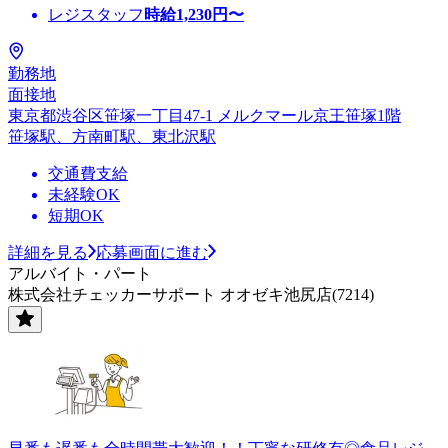
レジスタッフ
時給
1,230
円〜
勤務地
面接地
東京都渋谷区笹塚一丁目47-1 メルクマール京王笹塚1階
笹塚駅、方南町駅、東北沢駅
交通費支給
未経験OK
短期OK
詳細を見る
応募画面に進む
アルバイト・パート
株式会社チェッカーサポート オオゼキ池尻店(7214)