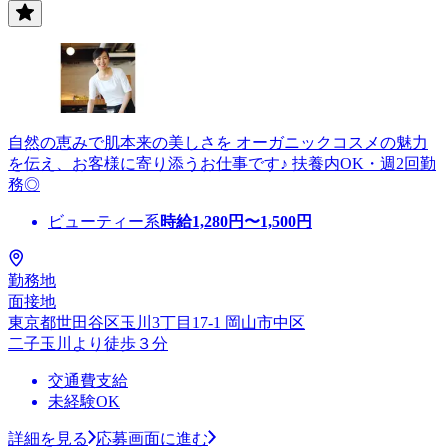
自然の恵みで肌本来の美しさを オーガニックコスメの魅力
を伝え、お客様に寄り添うお仕事です♪ 扶養内OK・週2回勤
務◎
ビューティー系
時給
1,280
円〜
1,500
円
勤務地
面接地
東京都世田谷区玉川3丁目17-1 岡山市中区
二子玉川より徒歩３分
交通費支給
未経験OK
詳細を見る
応募画面に進む