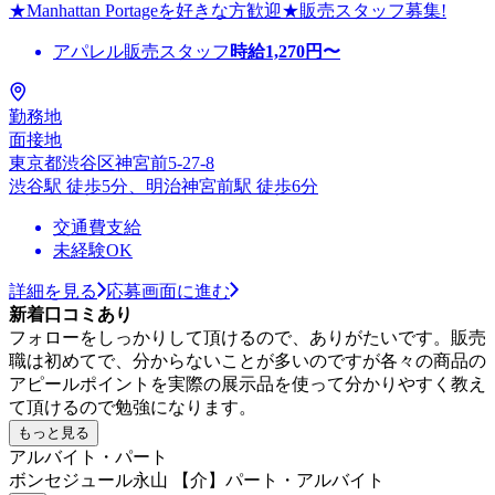
★Manhattan Portageを好きな方歓迎★販売スタッフ募集!
アパレル販売スタッフ
時給
1,270
円〜
勤務地
面接地
東京都渋谷区神宮前5-27-8
渋谷駅 徒歩5分、明治神宮前駅 徒歩6分
交通費支給
未経験OK
詳細を見る
応募画面に進む
新着口コミあり
フォローをしっかりして頂けるので、ありがたいです。販売
職は初めてで、分からないことが多いのですが各々の商品の
アピールポイントを実際の展示品を使って分かりやすく教え
て頂けるので勉強になります。
もっと見る
アルバイト・パート
ボンセジュール永山 【介】パート・アルバイト