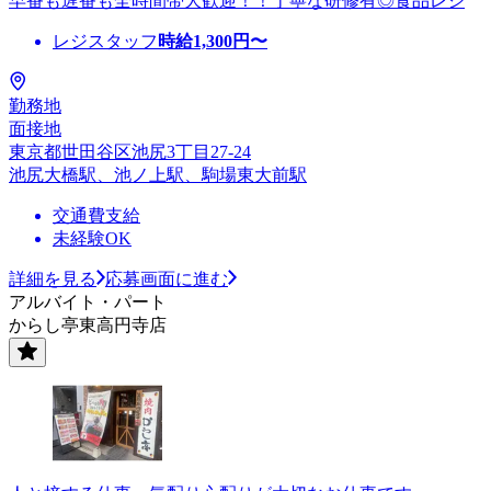
早番も遅番も全時間帯大歓迎！！丁寧な研修有◎食品レジ
レジスタッフ
時給
1,300
円〜
勤務地
面接地
東京都世田谷区池尻3丁目27-24
池尻大橋駅、池ノ上駅、駒場東大前駅
交通費支給
未経験OK
詳細を見る
応募画面に進む
アルバイト・パート
からし亭東高円寺店