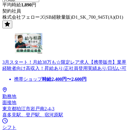
平均時給
1,890
円
契約社員
株式会社フェローズ(SB経験量販)D1_SK_700_945T(A)(D1)
3月スタート！月給38万も☆限定レア求人【携帯販売】業界
経験者向け高収入！昇給あり/正社員登用実績あり/日払い可
携帯ショップ
時給
2,400
円〜
2,600
円
勤務地
面接地
東京都狛江市岩戸南2-4-3
喜多見駅、登戸駅、宿河原駅
シフト