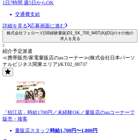
1日7時間 週5日からOK
交通費支給
詳細を見る
応募画面に進む
株式会社フェローズ(SB経験量販)D1_SK_700_945T(A)(D1)のその他の
求人を見る
紹介予定派遣
≪携帯販売/家電量販店のauコーナー≫(株式会社日本パーソ
ナルビジネス関東エリア)/KT02_00737
「狛江店」時給1700円／未経験OK／量販店のauコーナーで
販売・接客
量販店スタッフ
時給
1,700
円〜
1,800
円