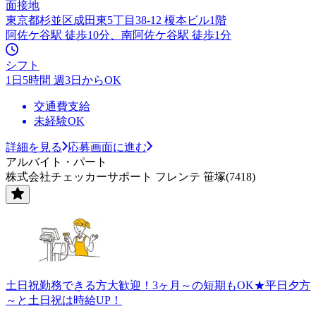
面接地
東京都杉並区成田東5丁目38-12 榎本ビル1階
阿佐ケ谷駅 徒歩10分、南阿佐ケ谷駅 徒歩1分
シフト
1日5時間 週3日からOK
交通費支給
未経験OK
詳細を見る
応募画面に進む
アルバイト・パート
株式会社チェッカーサポート フレンテ 笹塚(7418)
土日祝勤務できる方大歓迎！3ヶ月～の短期もOK★平日夕方
～と土日祝は時給UP！