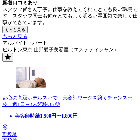
新着口コミあり
スタッフ皆さん丁寧に仕事を教えてくれてとても良い環境で
す。スタッフ同士も仲がとてもよく明るい雰囲気で楽しく仕
事ができています。
もっと見る
もっと見る
アルバイト・パート
ヒルトン東京 山野愛子美容室（エステティシャン）
都心の高級ホテルスパで 美容師ワークを築くチャンス☆
彡 週1日～♪未経験OK◎
美容師
時給
1,500
円〜
1,800
円
勤務地