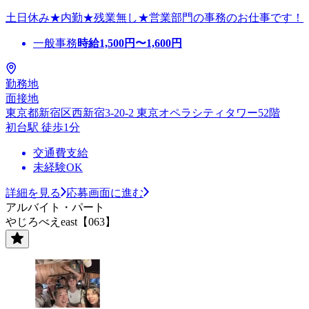
土日休み★内勤★残業無し★営業部門の事務のお仕事です！
一般事務
時給
1,500
円〜
1,600
円
勤務地
面接地
東京都新宿区西新宿3-20-2 東京オペラシティタワー52階
初台駅 徒歩1分
交通費支給
未経験OK
詳細を見る
応募画面に進む
アルバイト・パート
やじろべえeast【063】