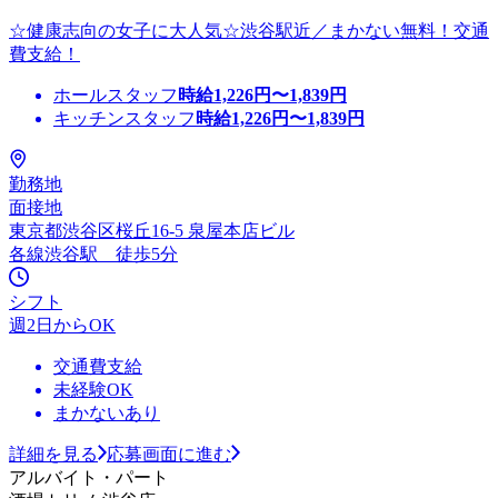
☆健康志向の女子に大人気☆渋谷駅近／まかない無料！交通
費支給！
ホールスタッフ
時給
1,226
円〜
1,839
円
キッチンスタッフ
時給
1,226
円〜
1,839
円
勤務地
面接地
東京都渋谷区桜丘16-5 泉屋本店ビル
各線渋谷駅 徒歩5分
シフト
週2日からOK
交通費支給
未経験OK
まかないあり
詳細を見る
応募画面に進む
アルバイト・パート