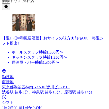
酒場トリノ 渋谷店
【週1~◎×和風居酒屋】おサイフの味方★前払OK！毎週シ
フト提出♪
ホールスタッフ
時給
1,350
円〜
キッチンスタッフ
時給
1,350
円〜
居酒屋・バー
時給
1,350
円〜
勤務地
面接地
東京都渋谷区神南1-22-10 皆川ビル B1F
渋谷駅 徒歩3分、神泉駅 徒歩13分、原宿駅 徒歩14分
シフト
1日2時間 週1日からOK