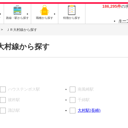
186,295件
の
す
路線・駅から探す
職種から探す
特徴から探す
キー
ＪＲ大村線から探す
大村線から探す
ハウステンボス駅
南風崎駅
彼杵駅
千綿駅
諏訪駅
大村駅(長崎)