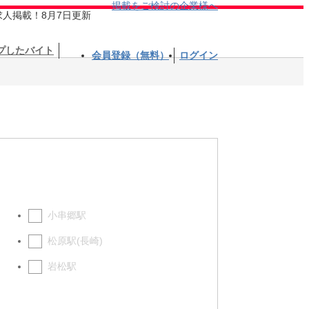
掲載をご検討の企業様へ
求人掲載！8月7日更新
プしたバイト
会員登録（無料）
ログイン
小串郷駅
松原駅(長崎)
岩松駅