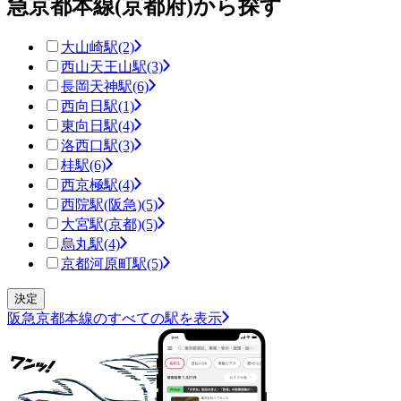
急京都本線(京都府)から探す
大山崎駅
(2)
西山天王山駅
(3)
長岡天神駅
(6)
西向日駅
(1)
東向日駅
(4)
洛西口駅
(3)
桂駅
(6)
西京極駅
(4)
西院駅(阪急)
(5)
大宮駅(京都)
(5)
烏丸駅
(4)
京都河原町駅
(5)
阪急京都本線のすべての駅を表示