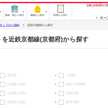
186,046件
の
す
路線・駅から探す
職種から探す
特徴から探す
キー
タッフから探す
近鉄京都線から探す
を近鉄京都線(京都府)から探す
東寺駅
十条駅
伏見駅(京都)
近鉄丹波橋駅
小倉駅(京都)
伊勢田駅
寺田駅(京都)
富野荘駅