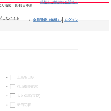
掲載をご検討の企業様へ
求人掲載！8月8日更新
プしたバイト
会員登録（無料）
ログイン
上鳥羽口駅
桃山御陵前駅
大久保駅(京都)
新田辺駅