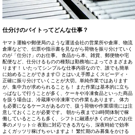
仕分けのバイトってどんな仕事？
ヤマト運輸や郵便局のような運送会社の営業所や倉庫、物流
倉庫などで、伝票や指示書を見ながら荷物を振り分けていく
のが「仕分け」のお仕事。 食品から本、雑貨、郵便物や宅
配便など、仕分けるものの種類は勤務地によってさまざまあ
ります！ いたってシンプルな仕事内容なので、誰でも簡単
に始めることができます◎ とはいえ手際よくスピーディ・
正確に振り分けていくことが大切。単純作業ではあります
が、集中力が求められることも！ また作業は基本的に立ち
っぱなしで行うことが多く、ケーキや冷凍食品といった商品
を扱う場合は、冷蔵庫や冷凍庫での作業もあります。 体力
も必要になるケースがあるので、扱う荷物や作業環境には注
意しておくことが必要です。 朝から夜まで24時間体制で稼
働しているところも多く、シフトに融通がきくのがこのお仕
事のメリット☆ 夜勤に対応できる方なら、深夜時給で効率
よくガッツリ稼げちゃいますよ！ 繁忙期のみ募集をかける