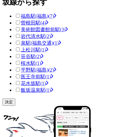
坂線から探す
福島駅(福島)
(7)
曽根田駅
(4)
美術館図書館前駅
(3)
岩代清水駅
(2)
泉駅(福島交通)
(1)
上松川駅
(1)
笹谷駅
(2)
桜水駅
(1)
平野駅(福島)
(2)
医王寺前駅
(1)
花水坂駅
(1)
飯坂温泉駅
(1)