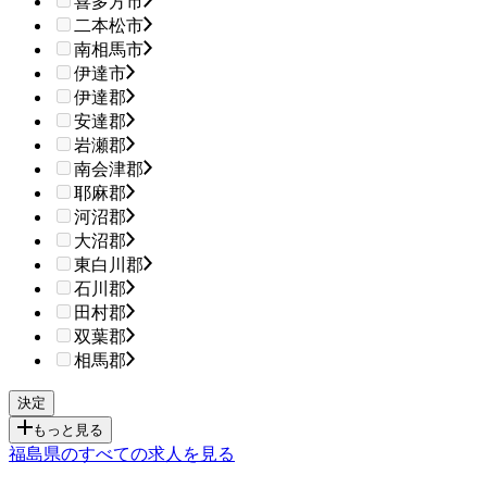
喜多方市
二本松市
南相馬市
伊達市
伊達郡
安達郡
岩瀬郡
南会津郡
耶麻郡
河沼郡
大沼郡
東白川郡
石川郡
田村郡
双葉郡
相馬郡
もっと見る
福島県のすべての求人を見る