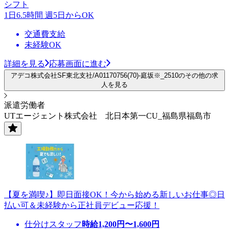
シフト
1日6.5時間 週5日からOK
交通費支給
未経験OK
詳細を見る
応募画面に進む
アデコ株式会社SF東北支社/A01170756(70)-庭坂※_2510のその他の求
人を見る
派遣労働者
UTエージェント株式会社 北日本第一CU_福島県福島市
【夏を満喫♪】即日面接OK！今から始める新しいお仕事◎日
払い可＆未経験から正社員デビュー応援！
仕分けスタッフ
時給
1,200
円〜
1,600
円