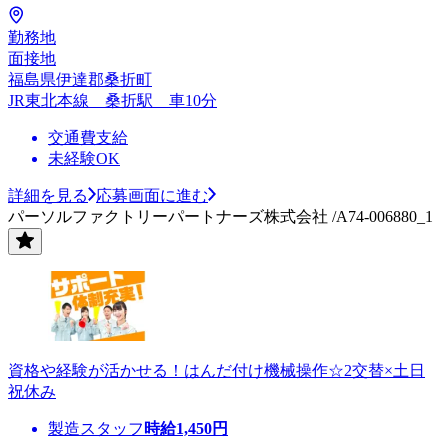
勤務地
面接地
福島県伊達郡桑折町
JR東北本線 桑折駅 車10分
交通費支給
未経験OK
詳細を見る
応募画面に進む
パーソルファクトリーパートナーズ株式会社 /A74-006880_1
資格や経験が活かせる！はんだ付け機械操作☆2交替×土日
祝休み
製造スタッフ
時給
1,450
円