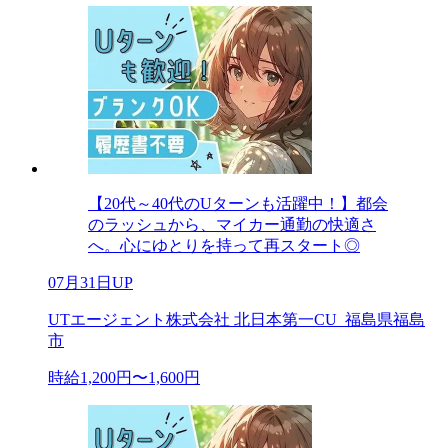
【20代～40代のUターンも活躍中！】都会
のラッシュから、マイカー通勤の快適さ
へ。心にゆとりを持って再スタート◎
07月31日UP
UTエージェント株式会社 北日本第一CU_福島県福島
市
時給1,200円〜1,600円