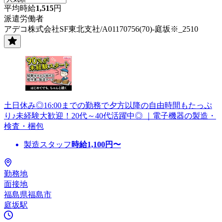
平均時給
1,515
円
派遣労働者
アデコ株式会社SF東北支社/A01170756(70)-庭坂※_2510
土日休み◎16:00までの勤務で夕方以降の自由時間もたっぷ
り♪未経験大歓迎！20代～40代活躍中◎ ｜電子機器の製造・
検査・梱包
製造スタッフ
時給
1,100
円〜
勤務地
面接地
福島県福島市
庭坂駅