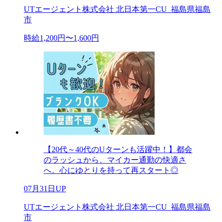
UTエージェント株式会社 北日本第一CU_福島県福島
市
時給1,200円〜1,600円
【20代～40代のUターンも活躍中！】都会
のラッシュから、マイカー通勤の快適さ
へ。心にゆとりを持って再スタート◎
07月31日UP
UTエージェント株式会社 北日本第一CU_福島県福島
市