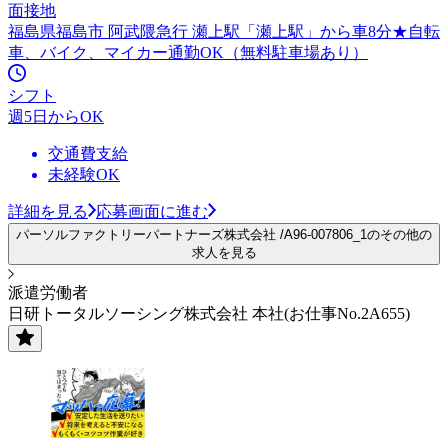
面接地
福島県福島市 阿武隈急行 瀬上駅「瀬上駅」から車8分★自転
車、バイク、マイカー通勤OK（無料駐車場あり）
シフト
週5日からOK
交通費支給
未経験OK
詳細を見る
応募画面に進む
パーソルファクトリーパートナーズ株式会社 /A96-007806_1のその他の
求人を見る
派遣労働者
日研トータルソーシング株式会社 本社(お仕事No.2A655)