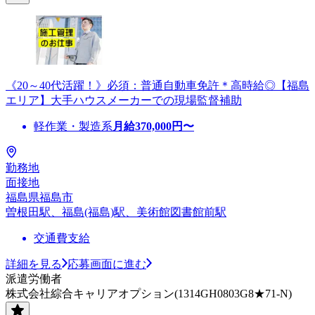
《20～40代活躍！》必須：普通自動車免許＊高時給◎【福島
エリア】大手ハウスメーカーでの現場監督補助
軽作業・製造系
月給
370,000
円〜
勤務地
面接地
福島県福島市
曽根田駅、福島(福島)駅、美術館図書館前駅
交通費支給
詳細を見る
応募画面に進む
派遣労働者
株式会社綜合キャリアオプション(1314GH0803G8★71-N)