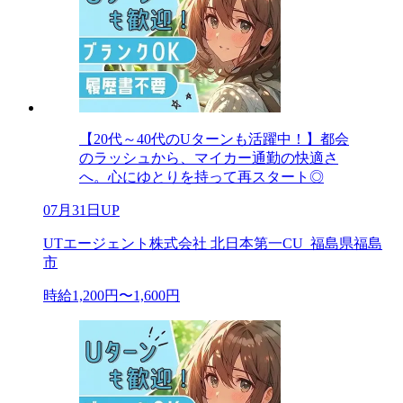
【20代～40代のUターンも活躍中！】都会
のラッシュから、マイカー通勤の快適さ
へ。心にゆとりを持って再スタート◎
07月31日UP
UTエージェント株式会社 北日本第一CU_福島県福島
市
時給1,200円〜1,600円