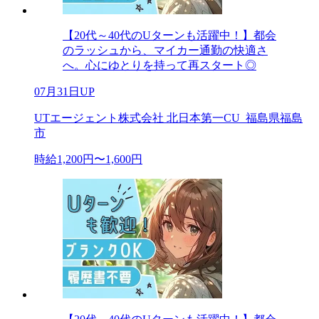
【20代～40代のUターンも活躍中！】都会
のラッシュから、マイカー通勤の快適さ
へ。心にゆとりを持って再スタート◎
07月31日UP
UTエージェント株式会社 北日本第一CU_福島県福島
市
時給1,200円〜1,600円