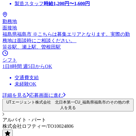
製造スタッフ
時給
1,200
円〜
1,600
円
勤務地
面接地
福島県福島市 ※こちらは募集エリアとなります。実際の勤
務地は面談時にご相談ください。
笹谷駅、瀬上駅、曽根田駅
シフト
1日8時間 週5日からOK
交通費支給
未経験OK
詳細を見る
応募画面に進む
UTエージェント株式会社 北日本第一CU_福島県福島市のその他の求
人を見る
アルバイト・パート
株式会社ロフティー/TO10024806