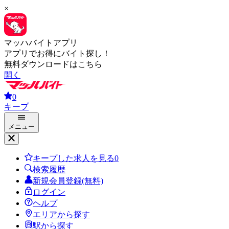
×
マッハバイトアプリ
アプリでお得にバイト探し！
無料ダウンロードはこちら
開く
0
キープ
メニュー
キープした求人を見る
0
検索履歴
新規会員登録(無料)
ログイン
ヘルプ
エリアから探す
駅から探す