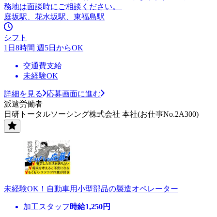
務地は面談時にご相談ください。
庭坂駅、花水坂駅、東福島駅
シフト
1日8時間 週5日からOK
交通費支給
未経験OK
詳細を見る
応募画面に進む
派遣労働者
日研トータルソーシング株式会社 本社(お仕事No.2A300)
未経験OK！自動車用小型部品の製造オペレーター
加工スタッフ
時給
1,250
円