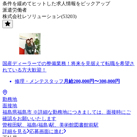
条件を緩めてヒットした求人情報をピックアップ
派遣労働者
株式会社レソリューション(53203)
国産ディーラーでの整備業務！将来を見据えて転職を希望さ
れている方大歓迎！
修理・メンテスタッフ
月給
200,000
円〜
300,000
円
勤務地
面接地
福島県福島市 ※詳細な勤務地につきましては、面接時にご
確認をお願いいたします
曽根田駅、福島(福島)駅、美術館図書館前駅
詳細を見る
応募画面に進む