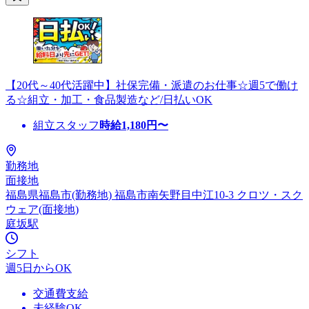
【20代～40代活躍中】社保完備・派遣のお仕事☆週5で働け
る☆組立・加工・食品製造など/日払いOK
組立スタッフ
時給
1,180
円〜
勤務地
面接地
福島県福島市(勤務地) 福島市南矢野目中江10-3 クロツ・スク
ウェア(面接地)
庭坂駅
シフト
週5日からOK
交通費支給
未経験OK