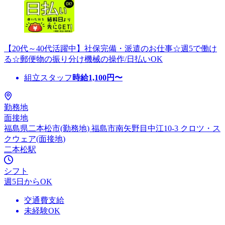
【20代～40代活躍中】社保完備・派遣のお仕事☆週5で働け
る☆郵便物の振り分け機械の操作/日払いOK
組立スタッフ
時給
1,100
円〜
勤務地
面接地
福島県二本松市(勤務地) 福島市南矢野目中江10-3 クロツ・ス
クウェア(面接地)
二本松駅
シフト
週5日からOK
交通費支給
未経験OK