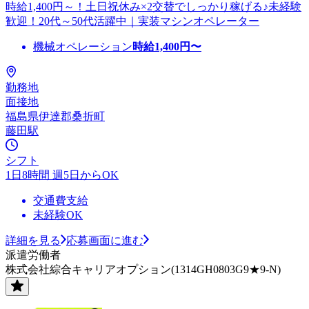
時給1,400円～！土日祝休み×2交替でしっかり稼げる♪未経験
歓迎！20代～50代活躍中｜実装マシンオペレーター
機械オペレーション
時給
1,400
円〜
勤務地
面接地
福島県伊達郡桑折町
藤田駅
シフト
1日8時間 週5日からOK
交通費支給
未経験OK
詳細を見る
応募画面に進む
派遣労働者
株式会社綜合キャリアオプション(1314GH0803G9★9-N)