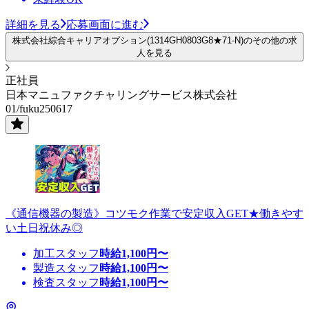
詳細を見る
応募画面に進む
株式会社綜合キャリアオプション(1314GH0803G8★71-N)のその他の求
人を見る
正社員
日本マニュファクチャリングサービス株式会社
01/fuku250617
《通信機器の製造》コツモク作業で安定収入GET★働きやす
い土日祝休み◎
加工スタッフ
時給
1,100
円〜
製造スタッフ
時給
1,100
円〜
検査スタッフ
時給
1,100
円〜