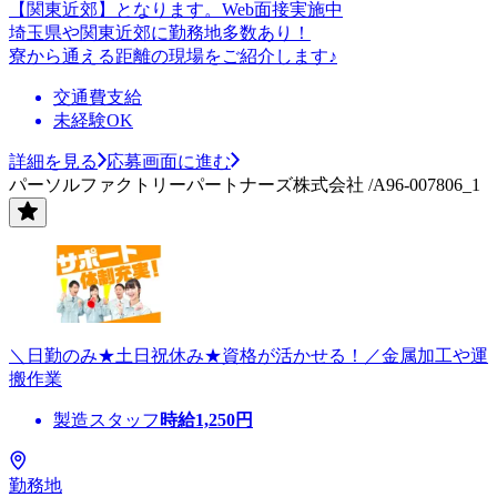
【関東近郊】となります。Web面接実施中
埼玉県や関東近郊に勤務地多数あり！
寮から通える距離の現場をご紹介します♪
交通費支給
未経験OK
詳細を見る
応募画面に進む
パーソルファクトリーパートナーズ株式会社 /A96-007806_1
＼日勤のみ★土日祝休み★資格が活かせる！／金属加工や運
搬作業
製造スタッフ
時給
1,250
円
勤務地