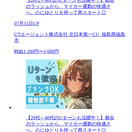
【20代～40代のUターンも活躍中！】都会
のラッシュから、マイカー通勤の快適さ
へ。心にゆとりを持って再スタート◎
07月31日UP
UTエージェント株式会社 北日本第一CU_福島県福島
市
時給1,200円〜1,600円
【20代～40代のUターンも活躍中！】都会
のラッシュから、マイカー通勤の快適さ
へ。心にゆとりを持って再スタート◎