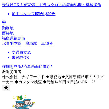
未経験OK！寮完備！ガラスクロスの表面処理・機械操作
加工スタッフ
時給
1,600
円
勤務地
面接地
福島県福島市
JR奥羽本線 庭坂駅 車10分
交通費支給
未経験OK
詳細を見る
応募画面に進む
派遣労働者
株式会社ニチギワールド ★勤務地★兵庫県姫路市の大手メ
ーカー ◆カンタン検査 ◆時給1450円＆日払いOK 25