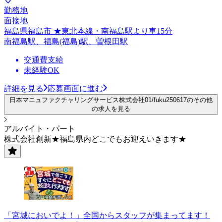
勤務地
面接地
福島県福島市 ★東北本線・南福島駅より車15分
南福島駅、福島(福島)駅、曽根田駅
交通費支給
未経験OK
詳細を見る
応募画面に進む
日本マニュファクチャリングサービス株式会社01/fuku250617のその他
の求人を見る
アルバイト・パート
株式会社創新★福島県内どこでもお迎えいきます★
「宮城においでよ！」全国からスタッフが集まってます！