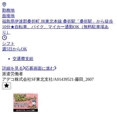
勤務地
面接地
福島県伊達郡桑折町 JR東北本線 桑折駅「桑折駅」から徒歩
10分★自転車、バイク、マイカー通勤OK（無料駐車場あ
り）
シフト
週5日からOK
交通費支給
詳細を見る
応募画面に進む
派遣労働者
アデコ株式会社SF東北支社/A01439521-藤田_2607