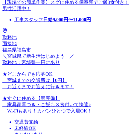
【現場での簡単作業】スグに住める個室寮でご飯3食付き！
男性活躍中！
工事スタッフ
日給
9,000
円〜
11,000
円
勤務地
面接地
福島県福島市
＼宮城県で新生活はじめよう！／
勤務地：宮城県一円にあり
★どこからでも応募OK！
宮城までの交通費は【0円】
お近くまでお迎えに行きます！
★すぐに住める【寮完備】
家具家電つき・ご飯も３食付いて快適♪
Wi-Fiもあり！カバンひとつで入居OK！
交通費支給
未経験OK