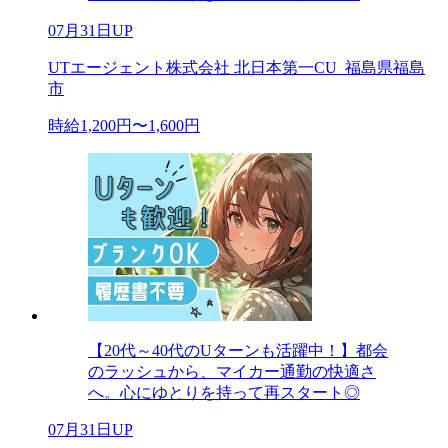
07月31日UP
UTエージェント株式会社 北日本第一CU_福島県福島
市
時給1,200円〜1,600円
【20代～40代のUターンも活躍中！】都会
のラッシュから、マイカー通勤の快適さ
へ。心にゆとりを持って再スタート◎
07月31日UP