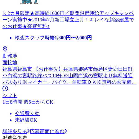
＼2カ月限定★高時給1600円／期間限定時給アップキャンペ
ーン実施中★2019年7月新工場立上げ！キレイな新築建屋で
のお仕事★寮費無料♪
検査スタッフ
時給
1,300
円〜
2,000
円
勤務地
面接地
福島県福島市 【お仕事先】兵庫県姫路市飾磨区妻鹿日田町
※白浜の宮駅路線バス10分 ※山陽白浜の宮駅より無料送迎
バスあり※マイカー、バイク、自転車ＯＫ※無料の寮完備。
シフト
1日8時間 週5日からOK
交通費支給
未経験OK
詳細を見る
応募画面に進む
派遣労働者