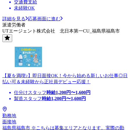
交通費支給
未経験OK
詳細を見る
応募画面に進む
派遣労働者
UTエージェント株式会社 北日本第一CU_福島県福島市
【夏を満喫♪】即日面接OK！今から始める新しいお仕事◎日
払い可＆未経験から正社員デビュー応援！
仕分けスタッフ
時給
1,200
円〜
1,600
円
製造スタッフ
時給
1,200
円〜
1,600
円
勤務地
面接地
福島県福島市 ※こちらは募集エリアとなります。実際の勤