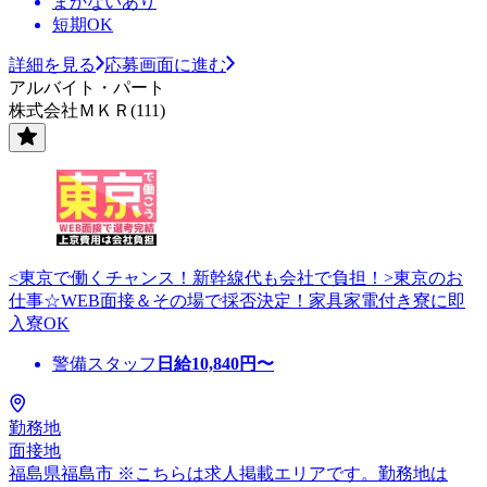
まかないあり
短期OK
詳細を見る
応募画面に進む
アルバイト・パート
株式会社ＭＫＲ(111)
<東京で働くチャンス！新幹線代も会社で負担！>東京のお
仕事☆WEB面接＆その場で採否決定！家具家電付き寮に即
入寮OK
警備スタッフ
日給
10,840
円〜
勤務地
面接地
福島県福島市 ※こちらは求人掲載エリアです。勤務地は