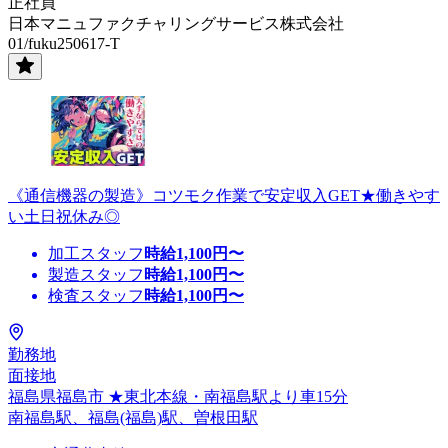
正社員
日本マニュファクチャリングサービス株式会社
01/fuku250617-T
《通信機器の製造》コツモク作業で安定収入GET★働きやす
い土日祝休み◎
加工スタッフ
時給
1,100
円〜
製造スタッフ
時給
1,100
円〜
検査スタッフ
時給
1,100
円〜
勤務地
面接地
福島県福島市 ★東北本線・南福島駅より車15分
南福島駅、福島(福島)駅、曽根田駅