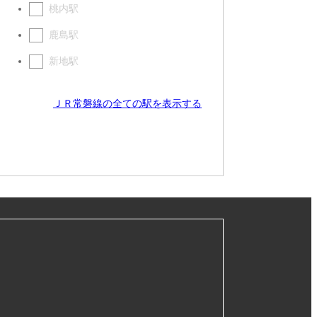
桃内駅
鹿島駅
新地駅
ＪＲ常磐線の全ての駅を表示する