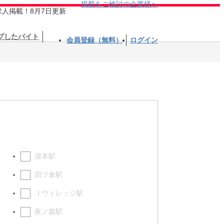
掲載をご検討の企業様へ
求人掲載！8月7日更新
プしたバイト
会員登録（無料）
ログイン
湯本駅
四ツ倉駅
Ｊヴィレッジ駅
夜ノ森駅