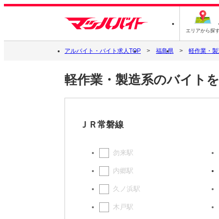
エリアから探
アルバイト・バイト求人TOP
福島県
軽作業・製
軽作業・製造系のバイトを
ＪＲ常磐線
勿来駅
内郷駅
久ノ浜駅
木戸駅