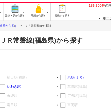
186,300件
の
す
路線・駅から探す
職種から探す
特徴から探す
キー
造系から探す
ＪＲ常磐線から探す
ＪＲ常磐線(福島県)から探す
植田駅(福島)
泉駅(ＪＲ)
いわき駅
草野駅(福島)
末続駅
広野駅(福島)
竜田駅
富岡駅