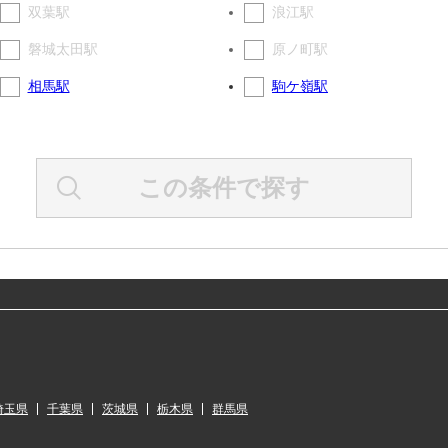
双葉駅
浪江駅
磐城太田駅
原ノ町駅
相馬駅
駒ケ嶺駅
この条件で探す
埼玉県
千葉県
茨城県
栃木県
群馬県