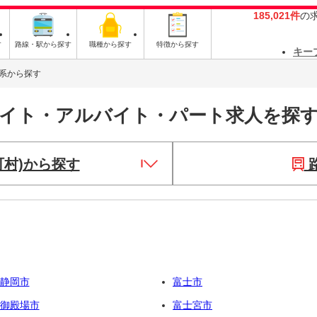
185,021件
の
す
路線・駅から探す
職種から探す
特徴から探す
キー
系から探す
バイト・アルバイト・パート求人を探
町村)から探す
静岡市
富士市
御殿場市
富士宮市