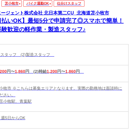
苫小牧市
バイク通勤OK
仕分けスタッフ
エージェント株式会社 北日本第二CU_北海道苫小牧市
日払いOK】最短5分で申請完了◎スマホで簡単！
経験歓迎の軽作業・製造スタッフ♪
分けスタッフ (2)製造スタッフ
,200
円〜
1,860
円
(2)時給
1,200
円〜
1,860
円
小牧市 ※こちらは募集エリアとなります。実際の勤務地は面談時に
ださい。
苫小牧駅、青葉駅
 週5日からOK