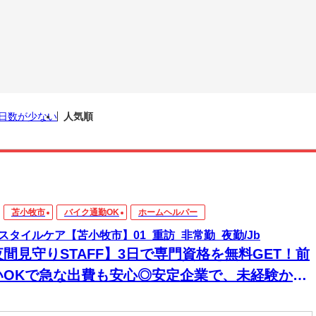
日数が少ない
人気順
苫小牧市
バイク通勤OK
ホームヘルパー
スタイルケア【苫小牧市】01_重訪_非常勤_夜勤/Jb
夜間見守りSTAFF】3日で専門資格を無料GET！前
いOKで急な出費も安心◎安定企業で、未経験から
来役立つスキルと高収入をその手に！