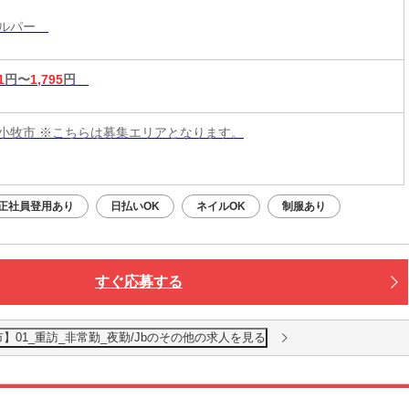
ヘルパー
1
円〜
1,795
円
小牧市 ※こちらは募集エリアとなります。
正社員登用あり
日払いOK
ネイルOK
制服あり
すぐ応募する
01_重訪_非常勤_夜勤/Jbのその他の求人を見る