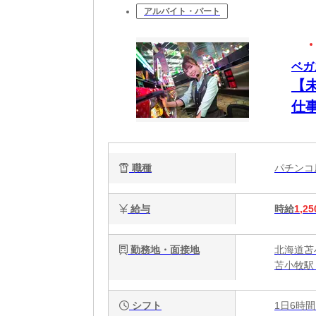
アルバイト・パート
ベガ
【
仕
職種
パチン
給与
時給
1,25
勤務地・面接地
北海道苫
苫小牧駅
シフト
1日6時間