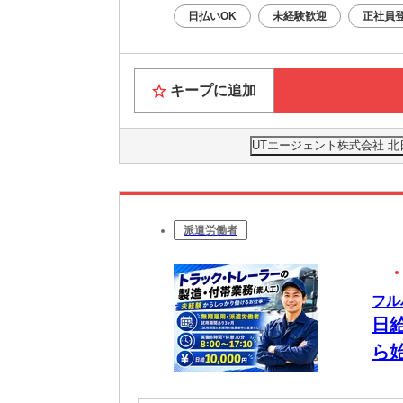
日払いOK
未経験歓迎
正社員
キープに追加
UTエージェント株式会社 
派遣労働者
フル
日
ら
給