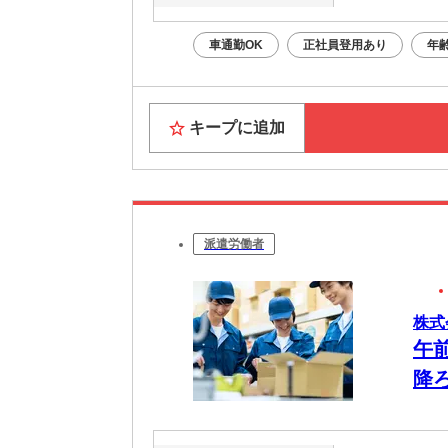
車通勤OK
正社員登用あり
年
キープに追加
派遣労働者
株式
午
降