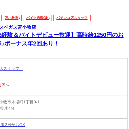
苫小牧市
バイク通勤OK
パチンコ店スタッフ
スベガス苫小牧店
未経験＆バイトデビュー歓迎】高時給1250円のお
事♪ボーナス年2回あり！
コ店スタッフ
0
円〜
小牧市木場町1丁目9-1
 徒歩4分
 週2日からOK