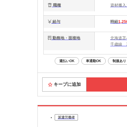
職種
資材搬
給与
時給
1,25
勤務地・面接地
北海道苫
千歳線 
週払いOK
車通勤OK
制服あり
キープに追加
派遣労働者