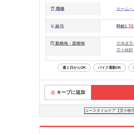
職種
ホーム
給与
時給
1,73
勤務地・面接地
北海道苫
苫小牧駅
週１日からOK
バイク通勤OK
キープに追加
ユースタイルケア【苫小牧市】