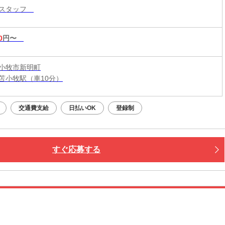
入スタッフ
0
円〜
小牧市新明町
苫小牧駅（車10分）
交通費支給
日払いOK
登録制
すぐ応募する