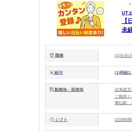
UT
【
未
職種
(1)仕
給与
(1)時給
1
勤務地・面接地
北海道苫
ご相談く
勇払駅、
シフト
1日8時間