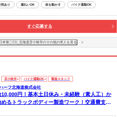
登用あり
週払いOK
体を動かす
バイク通勤OK
すぐ応募する
北日本第二CU_北海道苫小牧市のその他の求人を見る
苫小牧市
バイク通勤OK
製造スタッフ
ハーフ北海道株式会社
給10,000円！基本土日休み・未経験（素人工）か
始めるトラックボディー製造ワーク！交通費支
！1食450円の給食弁当あり＆指定喫煙所完備！