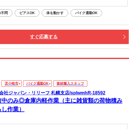
齢不問
ピアスOK
体を動かす
バイク通勤OK
すぐ応募する
苫小牧市
バイク通勤OK
資材搬入スタッフ
会社ジャパン・リリーフ 札幌支店/splwmhR-18592
前中のみ◎倉庫内軽作業（主に雑貨類の荷物積み
ろし作業）