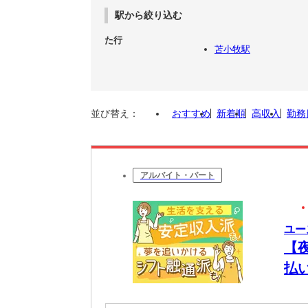
駅から絞り込む
た行
苫小牧駅
並び替え：
おすすめ
新着順
高収入
勤務
アルバイト・パート
ユー
【
払
将