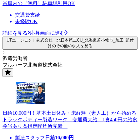
※構内の（無料）駐車場利用OK
交通費支給
未経験OK
詳細を見る
応募画面に進む
UTエージェント株式会社 北日本第二CU_北海道苫小牧市_加工･組付
けのその他の求人を見る
派遣労働者
フルハーフ北海道株式会社
日給10,000円！基本土日休み・未経験（素人工）から始める
トラックボディー製造ワーク！交通費支給！1食450円の給食
弁当あり＆指定喫煙所完備！
製造スタッフ
日給
10,000
円