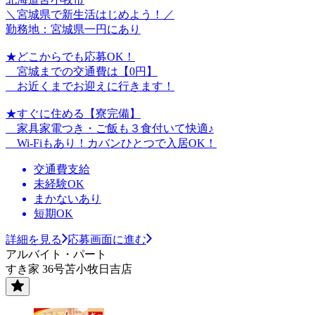
＼宮城県で新生活はじめよう！／
勤務地：宮城県一円にあり
★どこからでも応募OK！
宮城までの交通費は【0円】
お近くまでお迎えに行きます！
★すぐに住める【寮完備】
家具家電つき・ご飯も３食付いて快適♪
Wi-Fiもあり！カバンひとつで入居OK！
交通費支給
未経験OK
まかないあり
短期OK
詳細を見る
応募画面に進む
アルバイト・パート
すき家 36号苫小牧日吉店