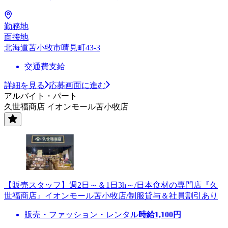
勤務地
面接地
北海道苫小牧市晴見町43-3
交通費支給
詳細を見る
応募画面に進む
アルバイト・パート
久世福商店 イオンモール苫小牧店
【販売スタッフ】週2日～＆1日3h～/日本食材の専門店『久
世福商店』イオンモール苫小牧店/制服貸与＆社員割引あり
販売・ファッション・レンタル
時給
1,100
円