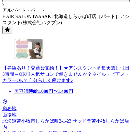
アルバイト・パート
HAIR SALON IWASAKI 北海道しらかば町店［パート］アシ
スタント(株式会社ハクブン)
【昇給あり！交通費支給！】★アシスタント募集★週1・1日
3時間～OK◎人気サロンで働きませんか？ネイル・ピアス・
カラーOKで自分らしく働けます♪
美容師
時給
1,080
円〜
1,400
円
勤務地
面接地
北海道苫小牧市しらかば町2-1-23 サツドラ苫小牧しらかば店
内