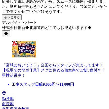
応募して電話連絡が来てから、スムーズに採用が決まりまし
た。勤務条件等もきちんと聞いてくださり、希望に近いかた
ちで働くかせていただけそうです。
もっと見る
アルバイト・パート
株式会社創新◆北海道内どこでもお迎えいきます◆
「宮城においでよ！」全国からスタッフが集まってます！
【現場での簡単作業】スグに住める個室寮でご飯3食付き！
男性活躍中！
工事スタッフ
日給
9,000
円〜
11,000
円
勤務地
面接地
北海道苫小牧市