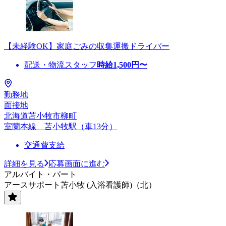
【未経験OK】家庭ごみの収集運搬ドライバー
配送・物流スタッフ
時給
1,500
円〜
勤務地
面接地
北海道苫小牧市柳町
室蘭本線 苫小牧駅（車13分）
交通費支給
詳細を見る
応募画面に進む
アルバイト・パート
アースサポート苫小牧 (入浴看護師)（北）