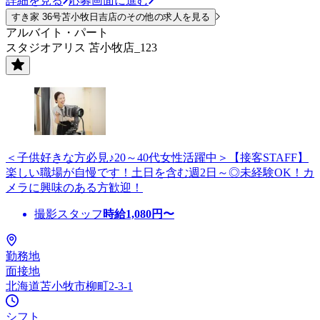
詳細を見る
応募画面に進む
すき家 36号苫小牧日吉店のその他の求人を見る
アルバイト・パート
スタジオアリス 苫小牧店_123
＜子供好きな方必見♪20～40代女性活躍中＞【接客STAFF】
楽しい職場が自慢です！土日を含む週2日～◎未経験OK！カ
メラに興味のある方歓迎！
撮影スタッフ
時給
1,080
円〜
勤務地
面接地
北海道苫小牧市柳町2-3-1
シフト