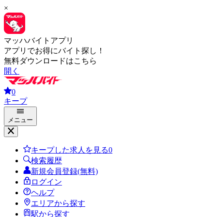
×
マッハバイトアプリ
アプリでお得にバイト探し！
無料ダウンロードはこちら
開く
0
キープ
メニュー
キープした求人を見る
0
検索履歴
新規会員登録(無料)
ログイン
ヘルプ
エリアから探す
駅から探す