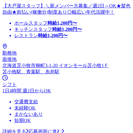
【大戸屋スタッフ】＼新メンバー大募集／週2日～OK★髪色
自由★前払い(稼働分)制度あり◎幅広い年代活躍中！
ホールスタッフ
時給
1,200
円〜
キッチンスタッフ
時給
1,200
円〜
レストラン
時給
1,200
円〜
勤務地
面接地
北海道苫小牧市柳町3-1-20 イオンモール苫小牧1Ｆ
苫小牧駅、青葉駅、糸井駅
シフト
1日4時間 週2日からOK
交通費支給
未経験OK
まかないあり
短期OK
詳細を見る
応募画面に進む