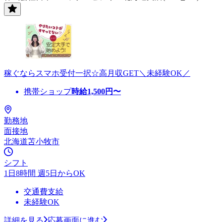
稼ぐならスマホ受付一択☆高月収GET＼未経験OK／
携帯ショップ
時給
1,500
円〜
勤務地
面接地
北海道苫小牧市
シフト
1日8時間 週5日からOK
交通費支給
未経験OK
詳細を見る
応募画面に進む