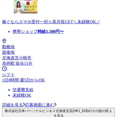
稼ぐならスマホ受付一択☆高月収GET＼未経験OK／
携帯ショップ
時給
1,500
円〜
勤務地
面接地
北海道苫小牧市
糸井駅 徒歩11分
シフト
1日8時間 週5日からOK
交通費支給
未経験OK
詳細を見る
応募画面に進む
株式会社日本パーソナルビジネス北海道支店(HK1_618)のその他の求人
を見る