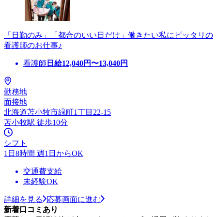
「日勤のみ」「都合のいい日だけ」働きたい私にピッタリの
看護師のお仕事♪
看護師
日給
12,040
円〜
13,040
円
勤務地
面接地
北海道苫小牧市緑町1丁目22-15
苫小牧駅 徒歩10分
シフト
1日8時間 週1日からOK
交通費支給
未経験OK
詳細を見る
応募画面に進む
新着口コミあり