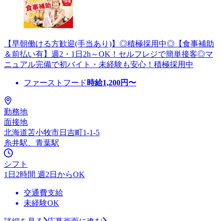
【早朝働ける方歓迎(手当あり)】◎積極採用中◎【食事補助
＆前払い有】週2・1日2h～OK！セルフレジで簡単接客◎マ
ニュアル完備で初バイト・未経験も安心！積極採用中
ファーストフード
時給
1,200
円〜
勤務地
面接地
北海道苫小牧市日吉町1-1-5
糸井駅、青葉駅
シフト
1日2時間 週2日からOK
交通費支給
未経験OK