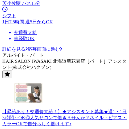
苫小牧駅 バス15分
シフト
1日7.5時間 週5日からOK
交通費支給
未経験OK
詳細を見る
応募画面に進む
アルバイト・パート
HAIR SALON IWASAKI 北海道新花園店［パート］アシスタ
ント(株式会社ハクブン)
【昇給あり！交通費支給！】★アシスタント募集★週1・1日
3時間～OK◎人気サロンで働きませんか？ネイル・ピアス・
カラーOKで自分らしく働けます♪