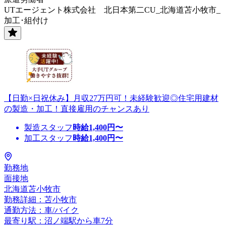
UTエージェント株式会社 北日本第二CU_北海道苫小牧市_
加工･組付け
【日勤×日祝休み】月収27万円可！未経験歓迎◎住宅用建材
の製造・加工！直接雇用のチャンスあり
製造スタッフ
時給
1,400
円〜
加工スタッフ
時給
1,400
円〜
勤務地
面接地
北海道苫小牧市
勤務詳細：苫小牧市
通勤方法：車/バイク
最寄り駅：沼ノ端駅から車7分