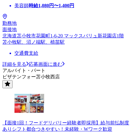
美容師
時給
1,080
円〜
1,400
円
勤務地
面接地
北海道苫小牧市花園町1-6-20 マックスバリュ新花園店1階
苫小牧駅、沼ノ端駅、植苗駅
交通費支給
詳細を見る
応募画面に進む
アルバイト・パート
ピザテンフォー苫小牧西店
【面接1回！フードデリバリー経験者即採用】給与前払制度
ありシフト都合つきやすい！未経験・Wワーク歓迎