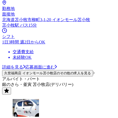
勤務地
面接地
北海道苫小牧市柳町3-1-20 イオンモール苫小牧
苫小牧駅 バス15分
シフト
1日3時間 週2日からOK
交通費支給
未経験OK
詳細を見る
応募画面に進む
久世福商店 イオンモール苫小牧店のその他の求人を見る
アルバイト・パート
銀のさら・釜寅 苫小牧店(デリバリー)