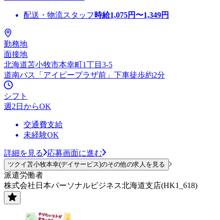
配送・物流スタッフ
時給
1,075
円〜
1,349
円
勤務地
面接地
北海道苫小牧市本幸町1丁目3-5
道南バス「アイビープラザ前」下車徒歩約2分
シフト
週2日からOK
交通費支給
未経験OK
詳細を見る
応募画面に進む
ツクイ苫小牧本幸(デイサービス)のその他の求人を見る
派遣労働者
株式会社日本パーソナルビジネス北海道支店(HK1_618)