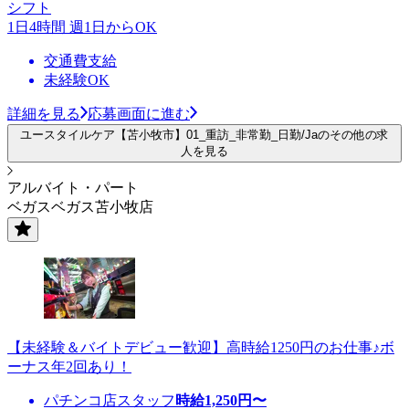
シフト
1日4時間 週1日からOK
交通費支給
未経験OK
詳細を見る
応募画面に進む
ユースタイルケア【苫小牧市】01_重訪_非常勤_日勤/Jaのその他の求
人を見る
アルバイト・パート
ベガスベガス苫小牧店
【未経験＆バイトデビュー歓迎】高時給1250円のお仕事♪ボ
ーナス年2回あり！
パチンコ店スタッフ
時給
1,250
円〜