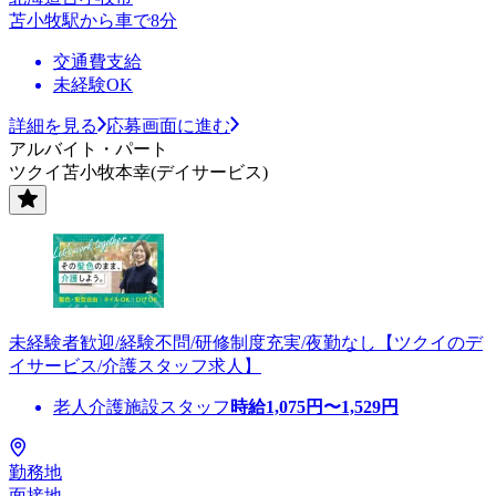
苫小牧駅から車で8分
交通費支給
未経験OK
詳細を見る
応募画面に進む
アルバイト・パート
ツクイ苫小牧本幸(デイサービス)
未経験者歓迎/経験不問/研修制度充実/夜勤なし【ツクイのデ
イサービス/介護スタッフ求人】
老人介護施設スタッフ
時給
1,075
円〜
1,529
円
勤務地
面接地