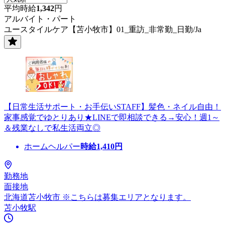
平均時給
1,342
円
アルバイト・パート
ユースタイルケア【苫小牧市】01_重訪_非常勤_日勤/Ja
【日常生活サポート・お手伝いSTAFF】髪色・ネイル自由！
家事感覚でゆとりあり★LINEで即相談できる→安心！週1～
＆残業なしで私生活両立◎
ホームヘルパー
時給
1,410
円
勤務地
面接地
北海道苫小牧市 ※こちらは募集エリアとなります。
苫小牧駅