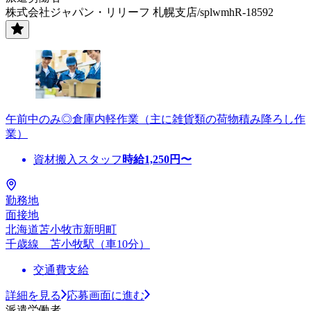
株式会社ジャパン・リリーフ 札幌支店/splwmhR-18592
午前中のみ◎倉庫内軽作業（主に雑貨類の荷物積み降ろし作
業）
資材搬入スタッフ
時給
1,250
円〜
勤務地
面接地
北海道苫小牧市新明町
千歳線 苫小牧駅（車10分）
交通費支給
詳細を見る
応募画面に進む
派遣労働者