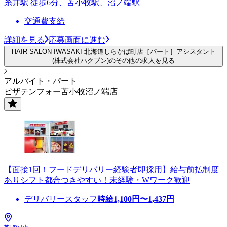
糸井駅 徒歩6分、苫小牧駅、沼ノ端駅
交通費支給
詳細を見る
応募画面に進む
HAIR SALON IWASAKI 北海道しらかば町店［パート］アシスタント
(株式会社ハクブン)のその他の求人を見る
アルバイト・パート
ピザテンフォー苫小牧沼ノ端店
【面接1回！フードデリバリー経験者即採用】給与前払制度
ありシフト都合つきやすい！未経験・Wワーク歓迎
デリバリースタッフ
時給
1,100
円〜
1,437
円