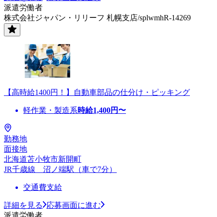
派遣労働者
株式会社ジャパン・リリーフ 札幌支店/splwmhR-14269
【高時給1400円！】自動車部品の仕分け・ピッキング
軽作業・製造系
時給
1,400
円〜
勤務地
面接地
北海道苫小牧市新開町
JR千歳線 沼ノ端駅（車で7分）
交通費支給
詳細を見る
応募画面に進む
派遣労働者