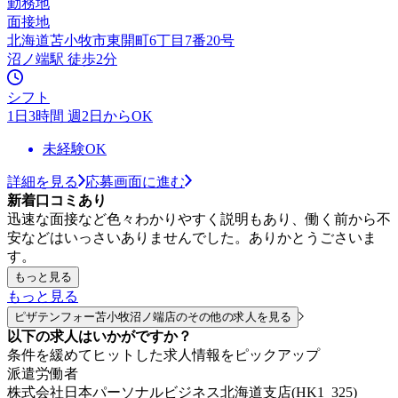
勤務地
面接地
北海道苫小牧市東開町6丁目7番20号
沼ノ端駅 徒歩2分
シフト
1日3時間 週2日からOK
未経験OK
詳細を見る
応募画面に進む
新着口コミあり
迅速な面接など色々わかりやすく説明もあり、働く前から不
安などはいっさいありませんでした。ありかとうごさいま
す。
もっと見る
もっと見る
ピザテンフォー苫小牧沼ノ端店のその他の求人を見る
以下の求人はいかがですか？
条件を緩めてヒットした求人情報をピックアップ
派遣労働者
株式会社日本パーソナルビジネス北海道支店(HK1_325)