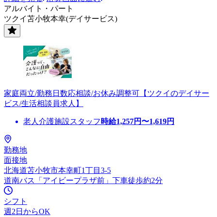
アルバイト・パート
ツクイ苫小牧本幸(デイサービス)
家庭両立/勤務日数応相談/お休み調整可【ツクイのデイサー
ビス/生活相談員求人】
老人介護施設スタッフ
時給
1,257
円〜
1,619
円
勤務地
面接地
北海道苫小牧市本幸町1丁目3-5
道南バス「アイビープラザ前」下車徒歩約2分
シフト
週2日からOK