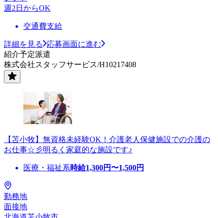
週2日からOK
交通費支給
詳細を見る
応募画面に進む
紹介予定派遣
株式会社スタッフサービス/H10217408
【苫小牧】無資格未経験OK！介護老人保健施設での介護の
お仕事☆彡明るく家庭的な施設です♪
医療・福祉系
時給
1,300
円〜
1,500
円
勤務地
面接地
北海道苫小牧市