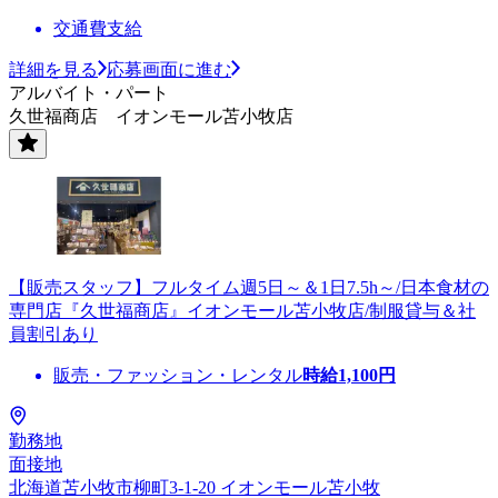
交通費支給
詳細を見る
応募画面に進む
アルバイト・パート
久世福商店 イオンモール苫小牧店
【販売スタッフ】フルタイム週5日～＆1日7.5h～/日本食材の
専門店『久世福商店』イオンモール苫小牧店/制服貸与＆社
員割引あり
販売・ファッション・レンタル
時給
1,100
円
勤務地
面接地
北海道苫小牧市柳町3-1-20 イオンモール苫小牧