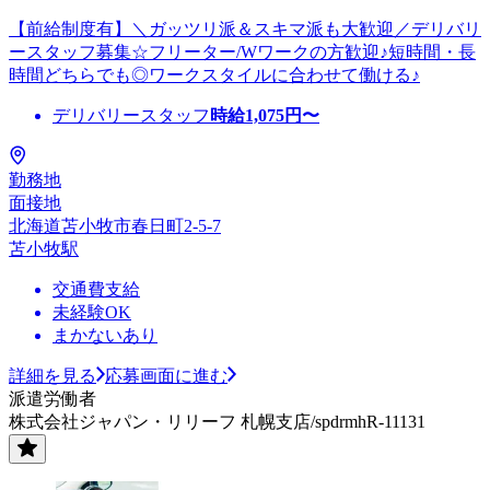
【前給制度有】＼ガッツリ派＆スキマ派も大歓迎／デリバリ
ースタッフ募集☆フリーター/Wワークの方歓迎♪短時間・長
時間どちらでも◎ワークスタイルに合わせて働ける♪
デリバリースタッフ
時給
1,075
円〜
勤務地
面接地
北海道苫小牧市春日町2-5-7
苫小牧駅
交通費支給
未経験OK
まかないあり
詳細を見る
応募画面に進む
派遣労働者
株式会社ジャパン・リリーフ 札幌支店/spdrmhR-11131