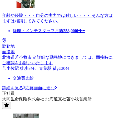
年齢や経験・・・自分の実力では難しい・・・ そんな方は
まずは相談してみてください。
修理・メンテスタッフ
月給
258,000
円〜
勤務地
面接地
北海道苫小牧市 ※詳細な勤務地につきましては、面接時に
ご確認をお願いいたします
苫小牧駅 徒歩8分、青葉駅 徒歩30分
交通費支給
詳細を見る
応募画面に進む
正社員
大同生命保険株式会社 北海道支社苫小牧営業所