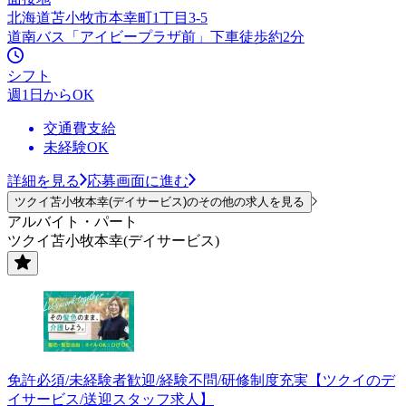
北海道苫小牧市本幸町1丁目3-5
道南バス「アイビープラザ前」下車徒歩約2分
シフト
週1日からOK
交通費支給
未経験OK
詳細を見る
応募画面に進む
ツクイ苫小牧本幸(デイサービス)のその他の求人を見る
アルバイト・パート
ツクイ苫小牧本幸(デイサービス)
免許必須/未経験者歓迎/経験不問/研修制度充実【ツクイのデ
イサービス/送迎スタッフ求人】