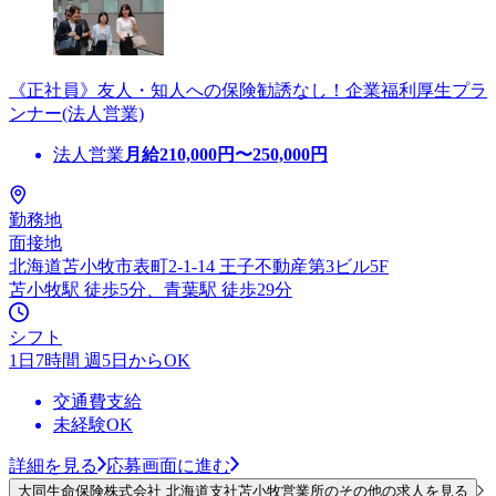
《正社員》友人・知人への保険勧誘なし！企業福利厚生プラ
ンナー(法人営業)
法人営業
月給
210,000
円〜
250,000
円
勤務地
面接地
北海道苫小牧市表町2-1-14 王子不動産第3ビル5F
苫小牧駅 徒歩5分、青葉駅 徒歩29分
シフト
1日7時間 週5日からOK
交通費支給
未経験OK
詳細を見る
応募画面に進む
大同生命保険株式会社 北海道支社苫小牧営業所のその他の求人を見る