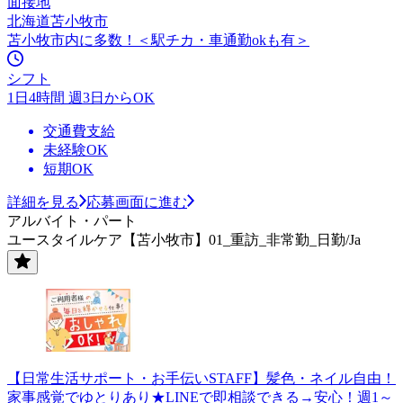
面接地
北海道苫小牧市
苫小牧市内に多数！＜駅チカ・車通勤okも有＞
シフト
1日4時間 週3日からOK
交通費支給
未経験OK
短期OK
詳細を見る
応募画面に進む
アルバイト・パート
ユースタイルケア【苫小牧市】01_重訪_非常勤_日勤/Ja
【日常生活サポート・お手伝いSTAFF】髪色・ネイル自由！
家事感覚でゆとりあり★LINEで即相談できる→安心！週1～