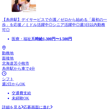
【糸井駅】デイサービスで介護／ゼロから始める「最初の一
歩」を応援／ミドル活躍中◎シニア活躍中◎週3日以内勤務
可◎
医療・福祉系
時給
1,300
円〜
1,500
円
勤務地
面接地
北海道苫小牧市
糸井駅から車で4分
シフト
週2日からOK
交通費支給
未経験OK
詳細を見る
応募画面に進む