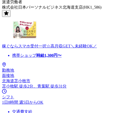
派遣労働者
株式会社日本パーソナルビジネス北海道支店(HK1_586)
稼ぐならスマホ受付一択☆高月収GET＼未経験OK／
携帯ショップ
時給
1,300
円〜
勤務地
面接地
北海道苫小牧市
苫小牧駅 徒歩2分、青葉駅 徒歩31分
シフト
1日8時間 週5日からOK
交通費支給