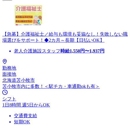
【急募】介護福祉士／給与も環境も妥協なし！失敗しない職
場選びをサポート！◆2カ月～長期【日払いOK】
老人介護施設スタッフ
時給
1,550
円〜
1,937
円
勤務地
面接地
北海道苫小牧市
苫小牧市内に多数！＜駅チカ・車通勤okも有＞
シフト
1日8時間 週5日からOK
交通費支給
短期OK