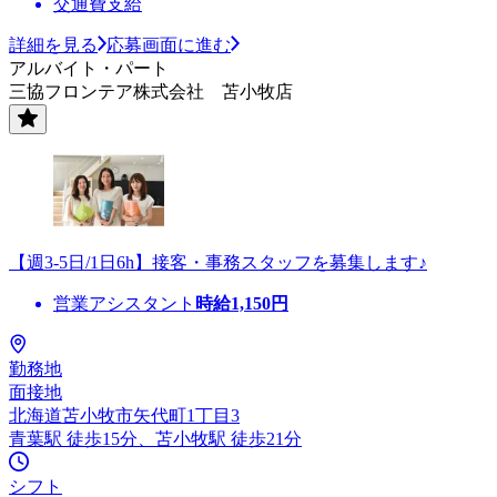
交通費支給
詳細を見る
応募画面に進む
アルバイト・パート
三協フロンテア株式会社 苫小牧店
【週3-5日/1日6h】接客・事務スタッフを募集します♪
営業アシスタント
時給
1,150
円
勤務地
面接地
北海道苫小牧市矢代町1丁目3
青葉駅 徒歩15分、苫小牧駅 徒歩21分
シフト