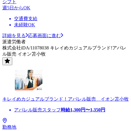
シフト
週5日からOK
交通費支給
未経験OK
詳細を見る
応募画面に進む
派遣労働者
株式会社iDA/11078038 キレイめカジュアルブランド!アパレ
ル販売 イオン苫小牧
キレイめカジュアルブランド！アパレル販売 イオン苫小牧
アパレル販売スタッフ
時給
1,300
円〜
1,350
円
勤務地