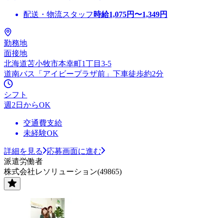
配送・物流スタッフ
時給
1,075
円〜
1,349
円
勤務地
面接地
北海道苫小牧市本幸町1丁目3-5
道南バス「アイビープラザ前」下車徒歩約2分
シフト
週2日からOK
交通費支給
未経験OK
詳細を見る
応募画面に進む
派遣労働者
株式会社レソリューション(49865)