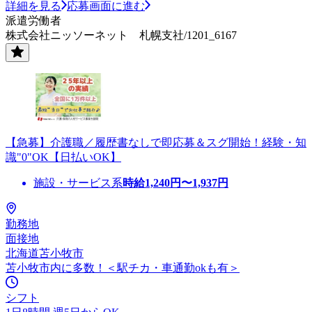
詳細を見る
応募画面に進む
派遣労働者
株式会社ニッソーネット 札幌支社/1201_6167
【急募】介護職／履歴書なしで即応募＆スグ開始！経験・知
識"0"OK【日払いOK】
施設・サービス系
時給
1,240
円〜
1,937
円
勤務地
面接地
北海道苫小牧市
苫小牧市内に多数！＜駅チカ・車通勤okも有＞
シフト