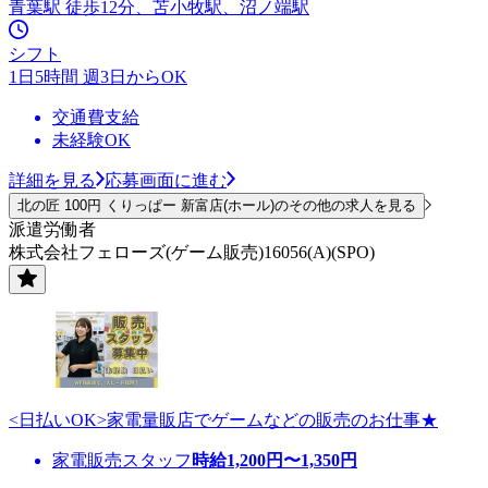
青葉駅 徒歩12分、苫小牧駅、沼ノ端駅
シフト
1日5時間 週3日からOK
交通費支給
未経験OK
詳細を見る
応募画面に進む
北の匠 100円 くりっぱー 新富店(ホール)のその他の求人を見る
派遣労働者
株式会社フェローズ(ゲーム販売)16056(A)(SPO)
<日払いOK>家電量販店でゲームなどの販売のお仕事★
家電販売スタッフ
時給
1,200
円〜
1,350
円