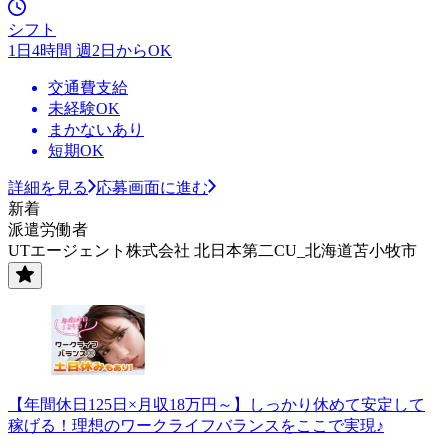
シフト
1日4時間 週2日からOK
交通費支給
未経験OK
まかないあり
短期OK
詳細を見る
応募画面に進む
新着
派遣労働者
UTエージェント株式会社 北日本第二CU_北海道苫小牧市
【年間休日125日×月収18万円～】しっかり休めて安定して
稼げる！理想のワークライフバランスをここで実現♪