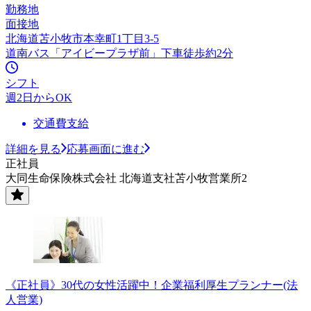
勤務地
面接地
北海道苫小牧市本幸町1丁目3-5
道南バス「アイビープラザ前」下車徒歩約2分
シフト
週2日からOK
交通費支給
詳細を見る
応募画面に進む
正社員
大同生命保険株式会社 北海道支社苫小牧営業所2
《正社員》30代の女性活躍中！企業福利厚生プランナー(法
人営業)