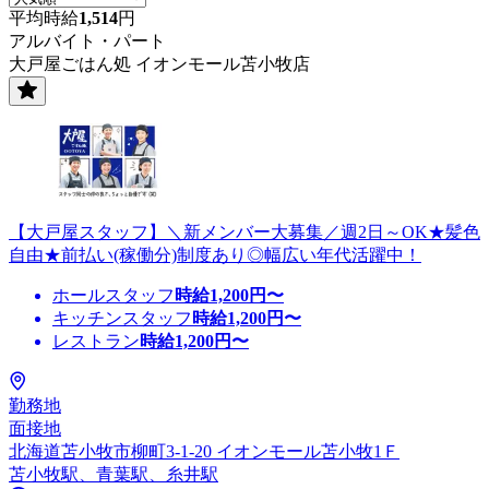
平均時給
1,514
円
アルバイト・パート
大戸屋ごはん処 イオンモール苫小牧店
【大戸屋スタッフ】＼新メンバー大募集／週2日～OK★髪色
自由★前払い(稼働分)制度あり◎幅広い年代活躍中！
ホールスタッフ
時給
1,200
円〜
キッチンスタッフ
時給
1,200
円〜
レストラン
時給
1,200
円〜
勤務地
面接地
北海道苫小牧市柳町3-1-20 イオンモール苫小牧1Ｆ
苫小牧駅、青葉駅、糸井駅