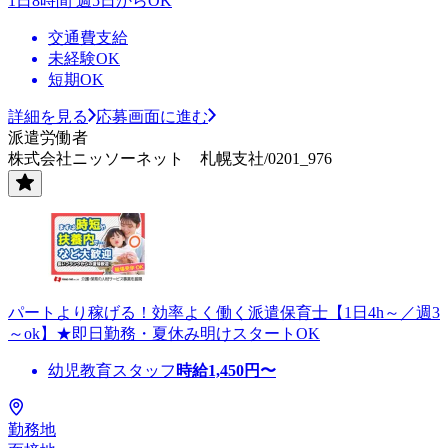
1日8時間 週5日からOK
交通費支給
未経験OK
短期OK
詳細を見る
応募画面に進む
派遣労働者
株式会社ニッソーネット 札幌支社/0201_976
パートより稼げる！効率よく働く派遣保育士【1日4h～／週3
～ok】★即日勤務・夏休み明けスタートOK
幼児教育スタッフ
時給
1,450
円〜
勤務地