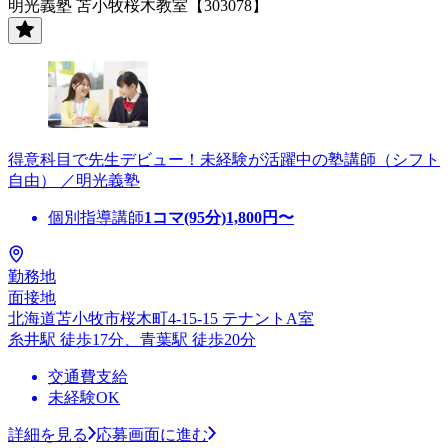
明光義塾 苫小牧桜木教室【303078】
得意科目で先生デビュー！未経験が活躍中の塾講師（シフト
自由） ／明光義塾
個別指導講師
1コマ(95分)
1,800
円〜
勤務地
面接地
北海道苫小牧市桜木町4-15-15 テナントA室
糸井駅 徒歩17分、青葉駅 徒歩20分
交通費支給
未経験OK
詳細を見る
応募画面に進む