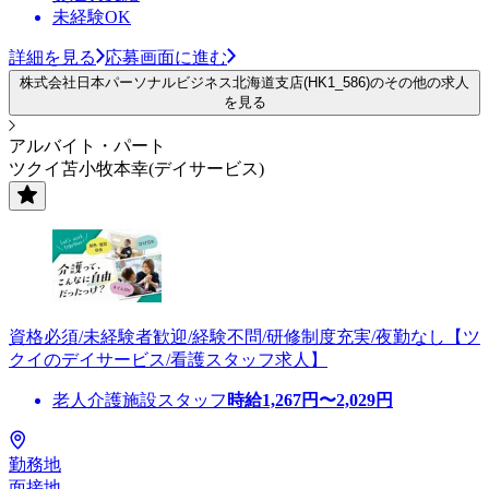
未経験OK
詳細を見る
応募画面に進む
株式会社日本パーソナルビジネス北海道支店(HK1_586)のその他の求人
を見る
アルバイト・パート
ツクイ苫小牧本幸(デイサービス)
資格必須/未経験者歓迎/経験不問/研修制度充実/夜勤なし【ツ
クイのデイサービス/看護スタッフ求人】
老人介護施設スタッフ
時給
1,267
円〜
2,029
円
勤務地
面接地