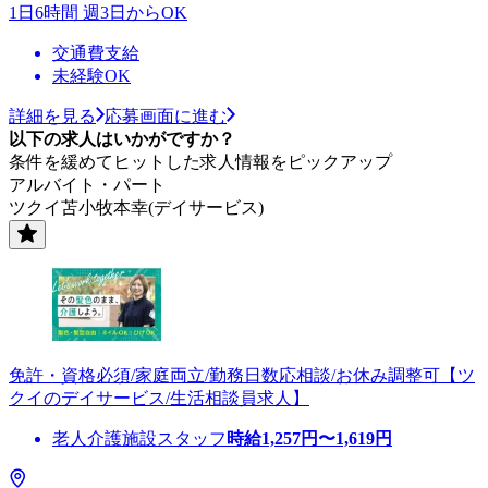
1日6時間 週3日からOK
交通費支給
未経験OK
詳細を見る
応募画面に進む
以下の求人はいかがですか？
条件を緩めてヒットした求人情報をピックアップ
アルバイト・パート
ツクイ苫小牧本幸(デイサービス)
免許・資格必須/家庭両立/勤務日数応相談/お休み調整可【ツ
クイのデイサービス/生活相談員求人】
老人介護施設スタッフ
時給
1,257
円〜
1,619
円