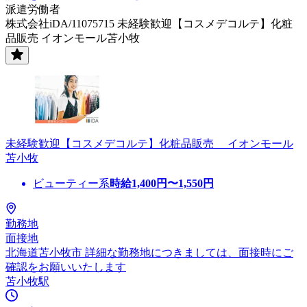
派遣労働者
株式会社iDA/11075715 未経験歓迎【コスメデコルテ】化粧
品販売 イオンモール苫小牧
未経験歓迎【コスメデコルテ】化粧品販売 イオンモール
苫小牧
ビューティー系
時給
1,400
円〜
1,550
円
勤務地
面接地
北海道苫小牧市 詳細な勤務地につきましては、面接時にご
確認をお願いいたします
苫小牧駅