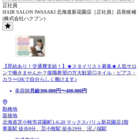
正社員
HAIR SALON IWASAKI 北海道新花園店［正社員］店長候補
(株式会社ハクブン)
【昇給あり！交通費支給！】★スタイリスト募集★人気サロ
ンで働きませんか？復職希望の方大歓迎◎ネイル・ピアス・
カラーOKで自分らしく働けます♪
美容師
月給
300,000
円〜
400,000
円
勤務地
面接地
北海道苫小牧市花園町1-6-20 マックスバリュ新花園店1階
青葉駅 徒歩8分、苫小牧駅 徒歩29分、沼ノ端駅