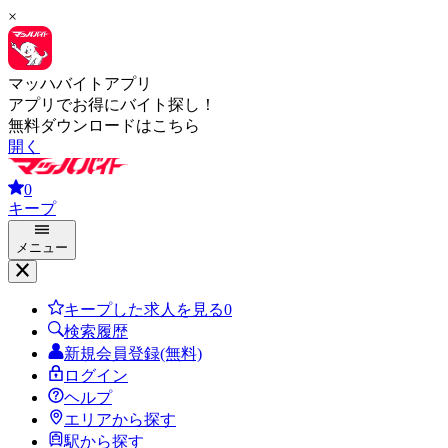
×
マッハバイトアプリ
アプリでお得にバイト探し！
無料ダウンロードはこちら
開く
0
キープ
メニュー
キープした求人を見る
0
検索履歴
新規会員登録(無料)
ログイン
ヘルプ
エリアから探す
駅から探す