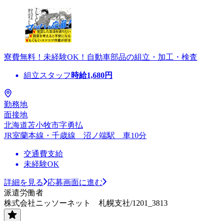
寮費無料！未経験OK！自動車部品の組立・加工・検査
組立スタッフ
時給
1,680
円
勤務地
面接地
北海道苫小牧市字勇払
JR室蘭本線・千歳線 沼ノ端駅 車10分
交通費支給
未経験OK
詳細を見る
応募画面に進む
派遣労働者
株式会社ニッソーネット 札幌支社/1201_3813