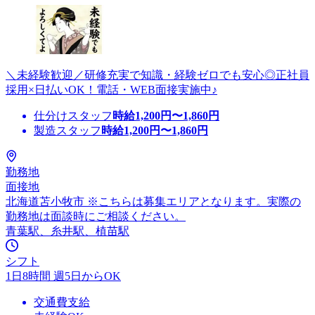
＼未経験歓迎／研修充実で知識・経験ゼロでも安心◎正社員
採用×日払いOK！電話・WEB面接実施中♪
仕分けスタッフ
時給
1,200
円〜
1,860
円
製造スタッフ
時給
1,200
円〜
1,860
円
勤務地
面接地
北海道苫小牧市 ※こちらは募集エリアとなります。実際の
勤務地は面談時にご相談ください。
青葉駅、糸井駅、植苗駅
シフト
1日8時間 週5日からOK
交通費支給