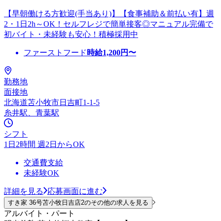
【早朝働ける方歓迎(手当あり)】【食事補助＆前払い有】週
2・1日2h～OK！セルフレジで簡単接客◎マニュアル完備で
初バイト・未経験も安心！積極採用中
ファーストフード
時給
1,200
円〜
勤務地
面接地
北海道苫小牧市日吉町1-1-5
糸井駅、青葉駅
シフト
1日2時間 週2日からOK
交通費支給
未経験OK
詳細を見る
応募画面に進む
すき家 36号苫小牧日吉店2のその他の求人を見る
アルバイト・パート