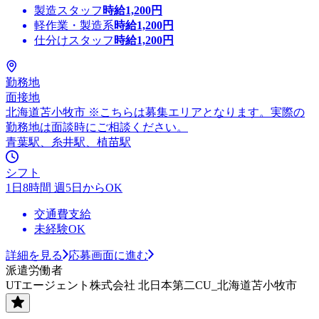
製造スタッフ
時給
1,200
円
軽作業・製造系
時給
1,200
円
仕分けスタッフ
時給
1,200
円
勤務地
面接地
北海道苫小牧市 ※こちらは募集エリアとなります。実際の
勤務地は面談時にご相談ください。
青葉駅、糸井駅、植苗駅
シフト
1日8時間 週5日からOK
交通費支給
未経験OK
詳細を見る
応募画面に進む
派遣労働者
UTエージェント株式会社 北日本第二CU_北海道苫小牧市