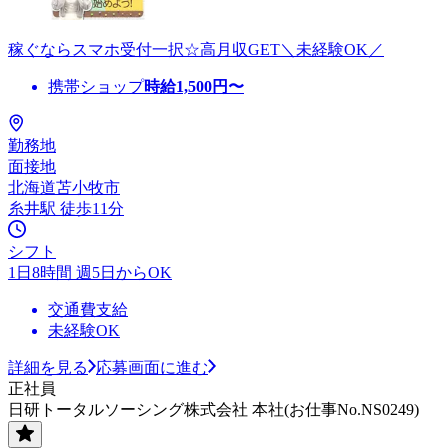
稼ぐならスマホ受付一択☆高月収GET＼未経験OK／
携帯ショップ
時給
1,500
円〜
勤務地
面接地
北海道苫小牧市
糸井駅 徒歩11分
シフト
1日8時間 週5日からOK
交通費支給
未経験OK
詳細を見る
応募画面に進む
正社員
日研トータルソーシング株式会社 本社(お仕事No.NS0249)