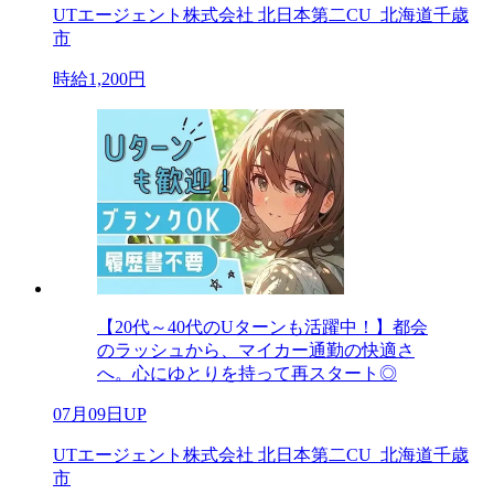
UTエージェント株式会社 北日本第二CU_北海道千歳
市
時給1,200円
【20代～40代のUターンも活躍中！】都会
のラッシュから、マイカー通勤の快適さ
へ。心にゆとりを持って再スタート◎
07月09日UP
UTエージェント株式会社 北日本第二CU_北海道千歳
市