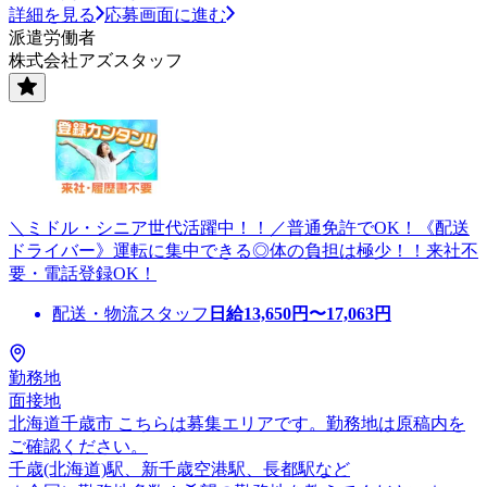
詳細を見る
応募画面に進む
派遣労働者
株式会社アズスタッフ
＼ミドル・シニア世代活躍中！！／普通免許でOK！《配送
ドライバー》運転に集中できる◎体の負担は極少！！来社不
要・電話登録OK！
配送・物流スタッフ
日給
13,650
円〜
17,063
円
勤務地
面接地
北海道千歳市 こちらは募集エリアです。勤務地は原稿内を
ご確認ください。
千歳(北海道)駅、新千歳空港駅、長都駅など