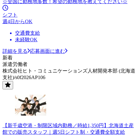
☆全国に勤務地多数！希望の勤務地を教えてください☆
シフト
週4日からOK
交通費支給
未経験OK
詳細を見る
応募画面に進む
新着
派遣労働者
株式会社ヒト・コミュニケーションズ人材開発本部 (北海道
支社)/s0f2026AP106
【新千歳空港・制限区域内勤務／時給1,350円】北海道土産
館での販売スタッフ｜週5日シフト制・交通費全額支給