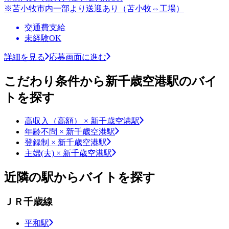
※苫小牧市内一部より送迎あり（苫小牧⇔工場）
交通費支給
未経験OK
詳細を見る
応募画面に進む
こだわり条件から新千歳空港駅のバイ
トを探す
高収入（高額） × 新千歳空港駅
年齢不問 × 新千歳空港駅
登録制 × 新千歳空港駅
主婦(夫) × 新千歳空港駅
近隣の駅からバイトを探す
ＪＲ千歳線
平和駅