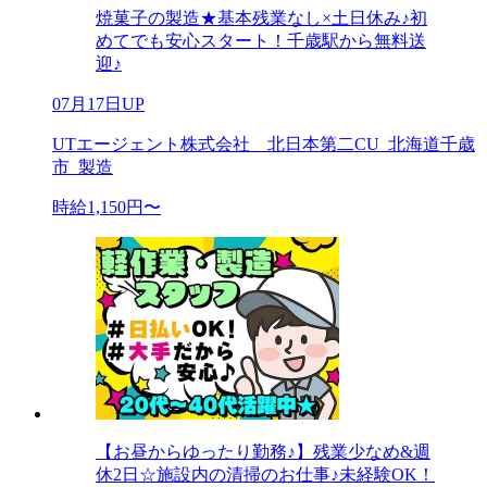
焼菓子の製造★基本残業なし×土日休み♪初
めてでも安心スタート！千歳駅から無料送
迎♪
07月17日UP
UTエージェント株式会社 北日本第二CU_北海道千歳
市_製造
時給1,150円〜
【お昼からゆったり勤務♪】残業少なめ&週
休2日☆施設内の清掃のお仕事♪未経験OK！