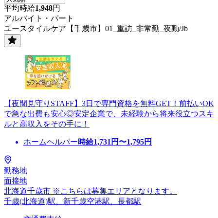
平均時給
1,948
円
アルバイト・パート
ユースタイルケア【千歳市】01_重訪_非常勤_夜勤/Jb
【夜間見守りSTAFF】3日で専門資格を無料GET！前払いOK
で急な出費も安心◎安定企業で、未経験から将来役立つスキ
ルと高収入をその手に！
ホームヘルパー
時給
1,731
円〜
1,795
円
勤務地
面接地
北海道千歳市 ※こちらは募集エリアとなります。
千歳(北海道)駅、新千歳空港駅、長都駅