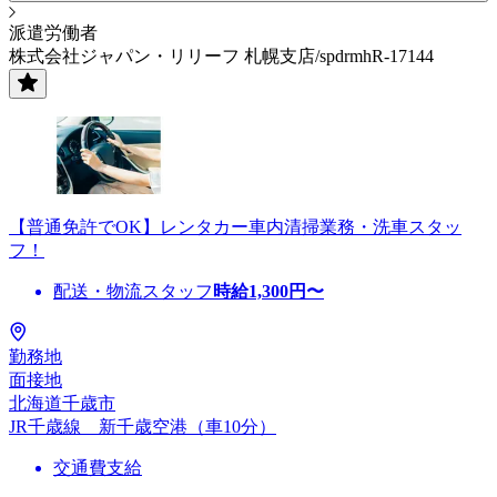
派遣労働者
株式会社ジャパン・リリーフ 札幌支店/spdrmhR-17144
【普通免許でOK】レンタカー車内清掃業務・洗車スタッ
フ！
配送・物流スタッフ
時給
1,300
円〜
勤務地
面接地
北海道千歳市
JR千歳線 新千歳空港（車10分）
交通費支給