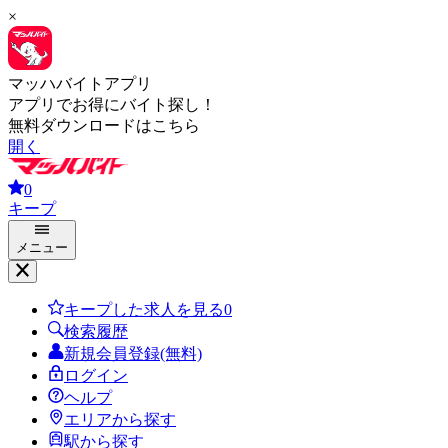
×
マッハバイトアプリ
アプリでお得にバイト探し！
無料ダウンロードはこちら
開く
0
キープ
メニュー
キープした求人を見る
0
検索履歴
新規会員登録(無料)
ログイン
ヘルプ
エリアから探す
駅から探す