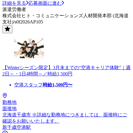
詳細を見る
応募画面に進む
派遣労働者
株式会社ヒト・コミュニケーションズ人材開発本部 (北海道
支社)/s0f2026AP105
【Winterシーズン限定】3月末までの“空港キャリア体験”｜週
2日～・1日4時間～／時給1,500円
空港スタッフ
時給
1,500
円〜
勤務地
面接地
北海道千歳市 ※詳細な勤務地につきましては、面接時にご
確認をお願いいたします。
新千歳空港駅