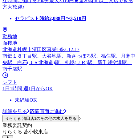
な時間に働ける♪60分最大3510円★週20時間以上入店できる
方大歓迎♪
セラピスト
時給
2,088
円〜
3,510
円
勤務地
面接地
北海道札幌市清田区真栄1条2-12-17
南郷１８丁目駅、大谷地駅、新さっぽろ駅、福住駅、月寒中
央駅、白石(ＪＲ北海道)駅、札幌(ＪＲ)駅、新千歳空港駅、
南千歳駅
シフト
1日1時間 週1日からOK
未経験OK
詳細を見る
応募画面に進む
りらくる 清田店1のその他の求人を見る
業務委託契約
りらくる 苫小牧東店