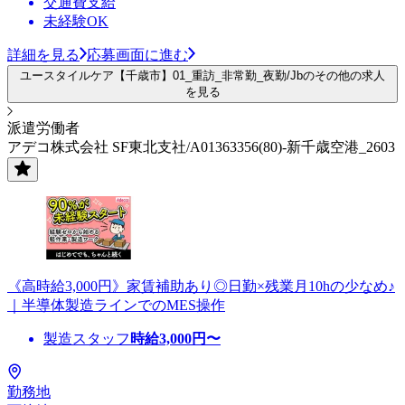
交通費支給
未経験OK
詳細を見る
応募画面に進む
ユースタイルケア【千歳市】01_重訪_非常勤_夜勤/Jbのその他の求人
を見る
派遣労働者
アデコ株式会社 SF東北支社/A01363356(80)-新千歳空港_2603
《高時給3,000円》家賃補助あり◎日勤×残業月10hの少なめ♪
｜半導体製造ラインでのMES操作
製造スタッフ
時給
3,000
円〜
勤務地