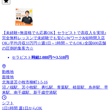
【未経験×無資格でも応募OK】セラピストで高収入を実現♪
完全無料レッスンで未経験でも安心♪Wワーク&短時間入店
OK♪平均月収33万円☆週1日～1時間～でもOK♪全国600店舗
の圧倒的集客力☆
セラピスト
時給
2,088
円〜
3,510
円
勤務地
面接地
北海道苫小牧市柳町1-5-16
沼ノ端駅、苫小牧駅、勇払駅、青葉駅、植苗駅、糸井駅、早
来駅、南千歳駅、新千歳空港駅
シフト
1日1時間 週1日からOK