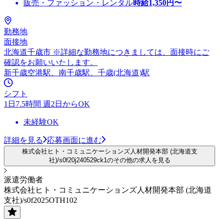
販売・ファッション・レンタル
時給
1,350
円〜
勤務地
面接地
北海道千歳市 ※詳細な勤務地につきましては、面接時にご
確認をお願いいたします。
新千歳空港駅、南千歳駅、千歳(北海道)駅
シフト
1日7.5時間 週2日からOK
未経験OK
詳細を見る
応募画面に進む
株式会社ヒト・コミュニケーションズ人材開発本部 (北海道支
社)/s0f20j240529ck1のその他の求人を見る
派遣労働者
株式会社ヒト・コミュニケーションズ人材開発本部 (北海道
支社)/s0f2025OTH102