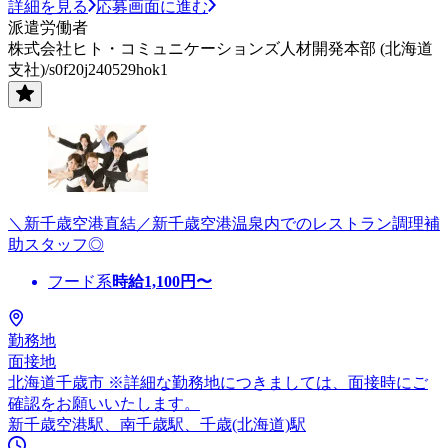
詳細を見る
応募画面に進む
派遣労働者
株式会社ヒト・コミュニケーションズ人材開発本部 (北海道
支社)/s0f20j240529hok1
＼新千歳空港直結／新千歳空港温泉内でのレストラン調理補
助スタッフ◎
フード系
時給
1,100
円〜
勤務地
面接地
北海道千歳市 ※詳細な勤務地につきましては、面接時にご
確認をお願いいたします。
新千歳空港駅、南千歳駅、千歳(北海道)駅