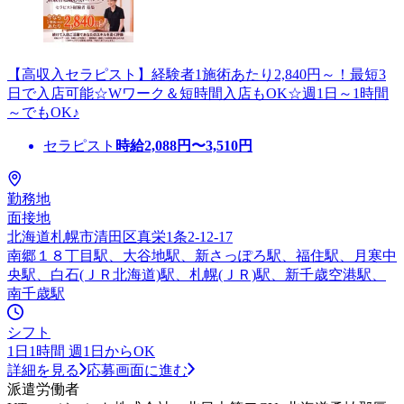
【高収入セラピスト】経験者1施術あたり2,840円～！最短3
日で入店可能☆Wワーク＆短時間入店もOK☆週1日～1時間
～でもOK♪
セラピスト
時給
2,088
円〜
3,510
円
勤務地
面接地
北海道札幌市清田区真栄1条2-12-17
南郷１８丁目駅、大谷地駅、新さっぽろ駅、福住駅、月寒中
央駅、白石(ＪＲ北海道)駅、札幌(ＪＲ)駅、新千歳空港駅、
南千歳駅
シフト
1日1時間 週1日からOK
詳細を見る
応募画面に進む
派遣労働者