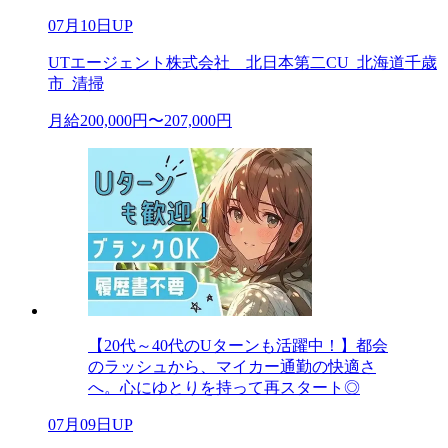
07月10日UP
UTエージェント株式会社 北日本第二CU_北海道千歳
市_清掃
月給200,000円〜207,000円
【20代～40代のUターンも活躍中！】都会
のラッシュから、マイカー通勤の快適さ
へ。心にゆとりを持って再スタート◎
07月09日UP