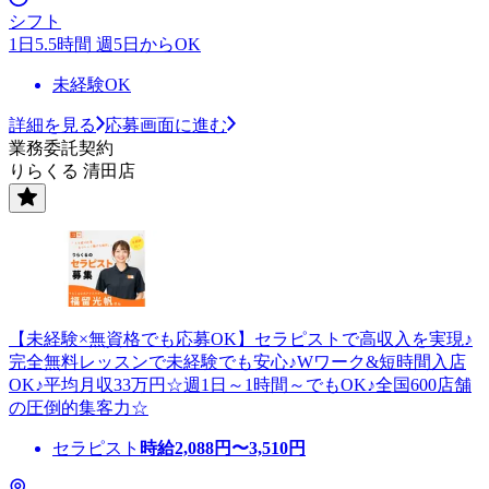
シフト
1日5.5時間 週5日からOK
未経験OK
詳細を見る
応募画面に進む
業務委託契約
りらくる 清田店
【未経験×無資格でも応募OK】セラピストで高収入を実現♪
完全無料レッスンで未経験でも安心♪Wワーク&短時間入店
OK♪平均月収33万円☆週1日～1時間～でもOK♪全国600店舗
の圧倒的集客力☆
セラピスト
時給
2,088
円〜
3,510
円