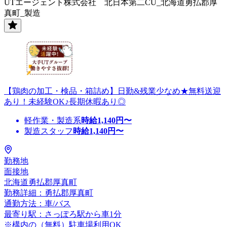
UTエージェント株式会社 北日本第二CU_北海道勇払郡厚
真町_製造
【鶏肉の加工・検品・箱詰め】日勤&残業少なめ★無料送迎
あり！未経験OK♪長期休暇あり◎
軽作業・製造系
時給
1,140
円〜
製造スタッフ
時給
1,140
円〜
勤務地
面接地
北海道勇払郡厚真町
勤務詳細：勇払郡厚真町
通勤方法：車/バス
最寄り駅：さっぽろ駅から車1分
※構内の（無料）駐車場利用OK