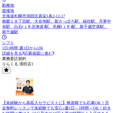
勤務地
面接地
北海道札幌市清田区真栄1条2-12-17
南郷１８丁目駅、大谷地駅、新さっぽろ駅、福住駅、月寒中
央駅、白石(ＪＲ北海道)駅、札幌(ＪＲ)駅、新千歳空港駅、
南千歳駅
シフト
1日1時間 週1日からOK
詳細を見る
応募画面に進む
業務委託契約
りらくる 清田店1
【未経験から高収入セラピストに】無資格でも応募OK！完
全無料レッスンで未経験でも安心♪週1日～1時間～OK！好き