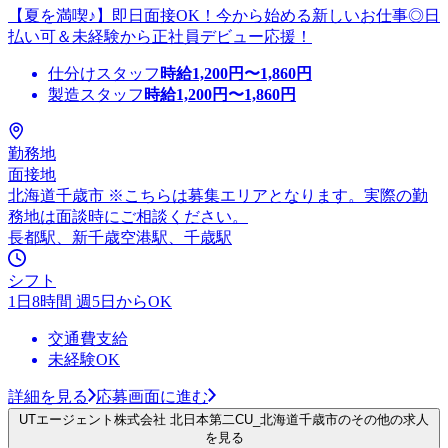
【夏を満喫♪】即日面接OK！今から始める新しいお仕事◎日
払い可＆未経験から正社員デビュー応援！
仕分けスタッフ
時給
1,200
円〜
1,860
円
製造スタッフ
時給
1,200
円〜
1,860
円
勤務地
面接地
北海道千歳市 ※こちらは募集エリアとなります。実際の勤
務地は面談時にご相談ください。
長都駅、新千歳空港駅、千歳駅
シフト
1日8時間 週5日からOK
交通費支給
未経験OK
詳細を見る
応募画面に進む
UTエージェント株式会社 北日本第二CU_北海道千歳市のその他の求人
を見る