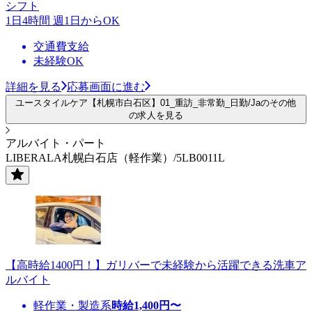
シフト
1日4時間 週1日からOK
交通費支給
未経験OK
詳細を見る
応募画面に進む
ユースタイルケア【札幌市白石区】01_重訪_非常勤_日勤/Jaのその他
の求人を見る
アルバイト・パート
LIBERALA札幌白石店（軽作業）/5LB0011L
【高時給1400円！】ガリバーで未経験から活躍できる洗車ア
ルバイト
軽作業・製造系
時給
1,400
円〜