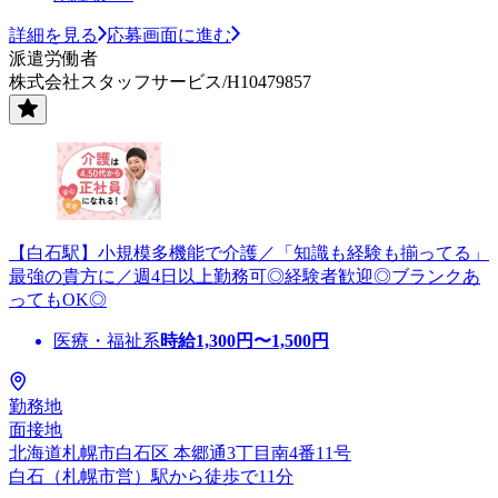
詳細を見る
応募画面に進む
派遣労働者
株式会社スタッフサービス/H10479857
【白石駅】小規模多機能で介護／「知識も経験も揃ってる」
最強の貴方に／週4日以上勤務可◎経験者歓迎◎ブランクあ
ってもOK◎
医療・福祉系
時給
1,300
円〜
1,500
円
勤務地
面接地
北海道札幌市白石区 本郷通3丁目南4番11号
白石（札幌市営）駅から徒歩で11分