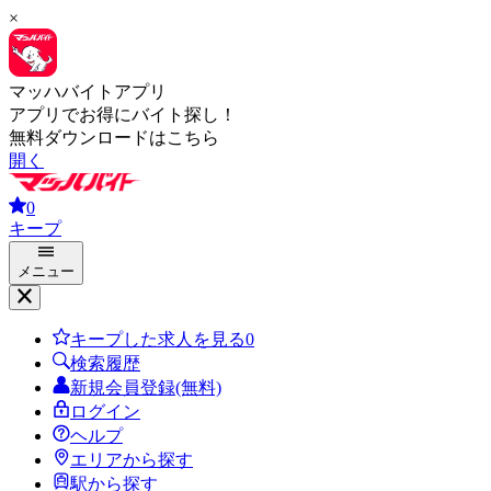
×
マッハバイトアプリ
アプリでお得にバイト探し！
無料ダウンロードはこちら
開く
0
キープ
メニュー
キープした求人を見る
0
検索履歴
新規会員登録(無料)
ログイン
ヘルプ
エリアから探す
駅から探す