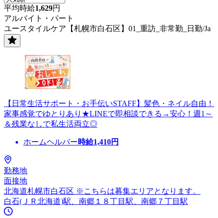
平均時給
1,629
円
アルバイト・パート
ユースタイルケア【札幌市白石区】01_重訪_非常勤_日勤/Ja
【日常生活サポート・お手伝いSTAFF】髪色・ネイル自由！
家事感覚でゆとりあり★LINEで即相談できる→安心！週1～
＆残業なしで私生活両立◎
ホームヘルパー
時給
1,410
円
勤務地
面接地
北海道札幌市白石区 ※こちらは募集エリアとなります。
白石(ＪＲ北海道)駅、南郷１８丁目駅、南郷７丁目駅