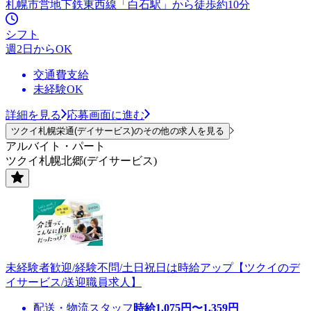
札幌市営地下鉄東西線「白石駅」から徒歩約10分
シフト
週2日からOK
交通費支給
未経験OK
詳細を見る
応募画面に進む
ツクイ札幌栄通(デイサービス)のその他の求人を見る
アルバイト・パート
ツクイ札幌北郷(デイサービス)
未経験者歓迎/経験不問/土日祝日は時給アップ【ツクイのデ
イサービス/送迎職員求人】
配送・物流スタッフ
時給
1,075
円〜
1,359
円