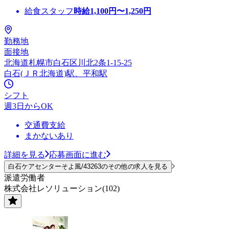
給食スタッフ
時給
1,100
円〜
1,250
円
勤務地
面接地
北海道札幌市白石区川北2条1-15-25
白石(ＪＲ北海道)駅、平和駅
シフト
週3日からOK
交通費支給
まかないあり
詳細を見る
応募画面に進む
白石ケアセンターそよ風/43263のその他の求人を見る
派遣労働者
株式会社レソリューション(102)