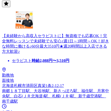
【未経験から高収入セラピストに】無資格でも応募OK！完
全無料レッスンで未経験でも安心♪週1日～1時間～OK！好き
な時間に働ける♪60分最大3510円★週20時間以上入店できる
方大歓迎♪
セラピスト
時給
2,088
円〜
3,510
円
勤務地
面接地
北海道札幌市清田区真栄1条2-12-17
南郷１８丁目駅、大谷地駅、新さっぽろ駅、福住駅、月寒中
央駅、白石(ＪＲ北海道)駅、札幌(ＪＲ)駅、新千歳空港駅、
南千歳駅