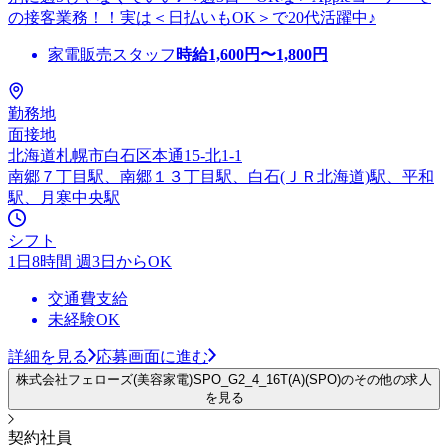
の接客業務！！実は＜日払いもOK＞で20代活躍中♪
家電販売スタッフ
時給
1,600
円〜
1,800
円
勤務地
面接地
北海道札幌市白石区本通15-北1-1
南郷７丁目駅、南郷１３丁目駅、白石(ＪＲ北海道)駅、平和
駅、月寒中央駅
シフト
1日8時間 週3日からOK
交通費支給
未経験OK
詳細を見る
応募画面に進む
株式会社フェローズ(美容家電)SPO_G2_4_16T(A)(SPO)のその他の求人
を見る
契約社員