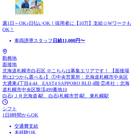
週1日～OK♪日払いOK！採用者に【10万】支給☆Wワークも
OK！
車両誘導スタッフ
日給
11,000
円〜
勤務地
面接地
北海道札幌市白石区 ※こちらは募集エリアです！ 【面接場
所は2つから選べる♪】 ①中央営業所：北海道札幌市中央区
大通東4丁目4-44 EAST4 SAPPORO BLD 4階 ②本社：北海
道札幌市中央区盤渓499番地10
白石(ＪＲ北海道)駅、白石(札幌市営)駅、東札幌駅
シフト
1日8時間からOK
交通費支給
未経験OK