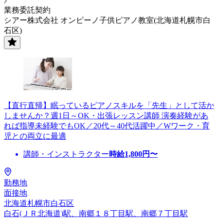
業務委託契約
シアー株式会社 オンピーノ子供ピアノ教室(北海道札幌市白
石区)
【直行直帰】眠っているピアノスキルを「先生」として活か
しませんか？週1日～OK・出張レッスン講師 演奏経験があ
れば指導未経験でもOK／20代～40代活躍中／Wワーク・育
児との両立に最適
講師・インストラクター
時給
1,800
円〜
勤務地
面接地
北海道札幌市白石区
白石(ＪＲ北海道)駅、南郷１８丁目駅、南郷７丁目駅