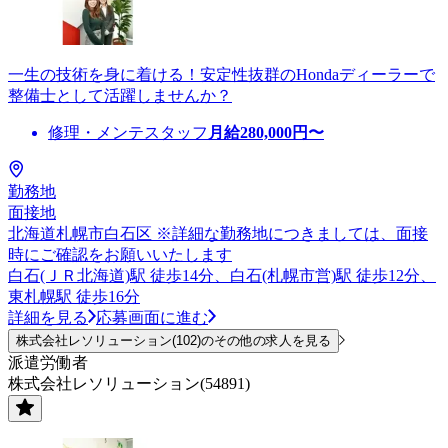
一生の技術を身に着ける！安定性抜群のHondaディーラーで
整備士として活躍しませんか？
修理・メンテスタッフ
月給
280,000
円〜
勤務地
面接地
北海道札幌市白石区 ※詳細な勤務地につきましては、面接
時にご確認をお願いいたします
白石(ＪＲ北海道)駅 徒歩14分、白石(札幌市営)駅 徒歩12分、
東札幌駅 徒歩16分
詳細を見る
応募画面に進む
株式会社レソリューション(102)のその他の求人を見る
派遣労働者
株式会社レソリューション(54891)