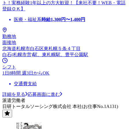
ト！実務経験1年以上の方大歓迎！【来社不要！WEB・電話
登録ＯＫ】
医療・福祉系
時給
1,300
円〜
1,400
円
勤務地
面接地
北海道札幌市白石区東札幌５条４丁目
白石(札幌市営)駅、東札幌駅、豊平公園駅
シフト
1日8時間 週3日からOK
交通費支給
詳細を見る
応募画面に進む
派遣労働者
日研トータルソーシング株式会社 本社(お仕事No.1A131)