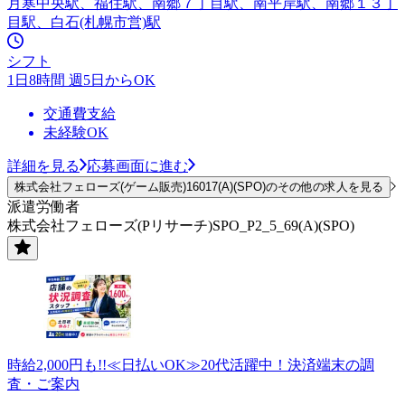
月寒中央駅、福住駅、南郷７丁目駅、南平岸駅、南郷１３丁
目駅、白石(札幌市営)駅
シフト
1日8時間 週5日からOK
交通費支給
未経験OK
詳細を見る
応募画面に進む
株式会社フェローズ(ゲーム販売)16017(A)(SPO)のその他の求人を見る
派遣労働者
株式会社フェローズ(Pリサーチ)SPO_P2_5_69(A)(SPO)
時給2,000円も!!≪日払いOK≫20代活躍中！決済端末の調
査・ご案内