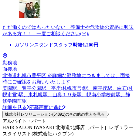
ただ働くのではもったいない！整備士や危険物の資格に興味
がある方！！！一度ご相談ください(^^)/
ガソリンスタンドスタッフ
時給
1,200
円
勤務地
面接地
北海道札幌市豊平区 ※詳細な勤務地につきましては、面接
時にご確認をお願いいたします
美園駅、豊平公園駅、平岸(札幌市営)駅、南平岸駅、白石(札
幌市営)駅、東札幌駅、山鼻１９条駅、幌南小学校前駅、静
修学園前駅
詳細を見る
応募画面に進む
株式会社レソリューション(54891)のその他の求人を見る
アルバイト・パート
HAIR SALON IWASAKI 北海道北郷店［パート］レギュラー
スタイリスト(株式会社ハクブン)