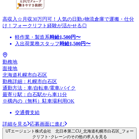
高収入☆月収30万円可！人気の日勤♪物流倉庫で運搬・仕分
け！フォークリフト経験が活かせる◎
軽作業・製造系
時給
1,500
円〜
入出荷業務スタッフ
時給
1,500
円〜
勤務地
面接地
北海道札幌市白石区
勤務詳細：札幌市白石区
通勤方法：車/自転車/電車/バイク
最寄り駅：白石駅から車11分
※構内の（無料）駐車場利用OK
交通費支給
詳細を見る
応募画面に進む
UTエージェント株式会社 北日本第二CU_北海道札幌市白石区_フォー
クリフト･クレーンのその他の求人を見る