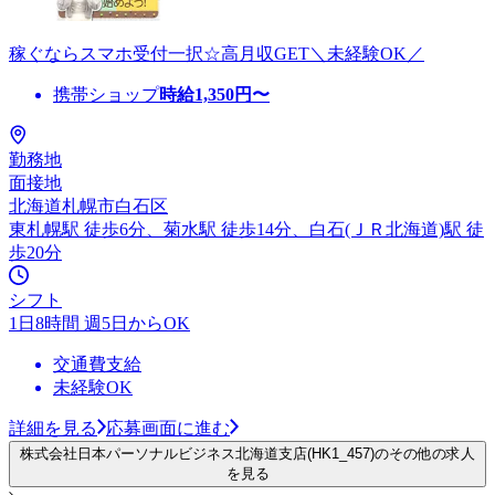
稼ぐならスマホ受付一択☆高月収GET＼未経験OK／
携帯ショップ
時給
1,350
円〜
勤務地
面接地
北海道札幌市白石区
東札幌駅 徒歩6分、菊水駅 徒歩14分、白石(ＪＲ北海道)駅 徒
歩20分
シフト
1日8時間 週5日からOK
交通費支給
未経験OK
詳細を見る
応募画面に進む
株式会社日本パーソナルビジネス北海道支店(HK1_457)のその他の求人
を見る