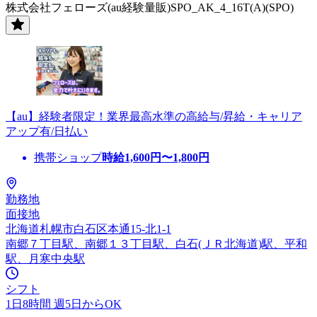
株式会社フェローズ(au経験量販)SPO_AK_4_16T(A)(SPO)
【au】経験者限定！業界最高水準の高給与/昇給・キャリア
アップ有/日払い
携帯ショップ
時給
1,600
円〜
1,800
円
勤務地
面接地
北海道札幌市白石区本通15-北1-1
南郷７丁目駅、南郷１３丁目駅、白石(ＪＲ北海道)駅、平和
駅、月寒中央駅
シフト
1日8時間 週5日からOK