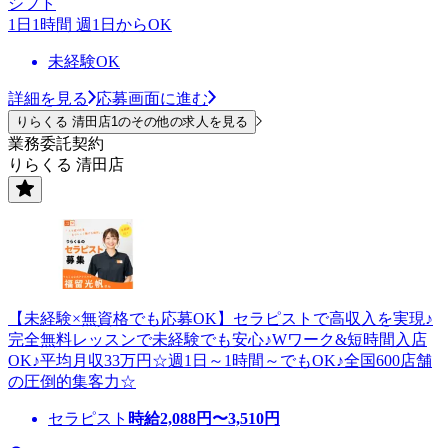
シフト
1日1時間 週1日からOK
未経験OK
詳細を見る
応募画面に進む
りらくる 清田店1のその他の求人を見る
業務委託契約
りらくる 清田店
【未経験×無資格でも応募OK】セラピストで高収入を実現♪
完全無料レッスンで未経験でも安心♪Wワーク&短時間入店
OK♪平均月収33万円☆週1日～1時間～でもOK♪全国600店舗
の圧倒的集客力☆
セラピスト
時給
2,088
円〜
3,510
円