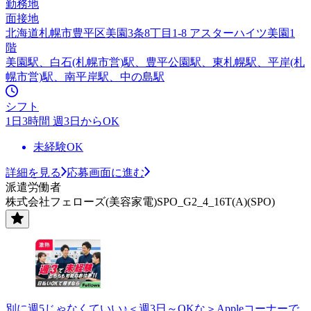
勤務地
面接地
北海道札幌市豊平区美園3条8丁目1-8 アスターハイツ美園1
階
美園駅、白石(札幌市営)駅、豊平公園駅、東札幌駅、平岸(札
幌市営)駅、南平岸駅、中の島駅
シフト
1日3時間 週3日からOK
未経験OK
詳細を見る
応募画面に進む
派遣労働者
株式会社フェローズ(美容家電)SPO_G2_4_16T(A)(SPO)
別に週5じゃなくていい♪＜週3日～OKな＞Appleコーナーで