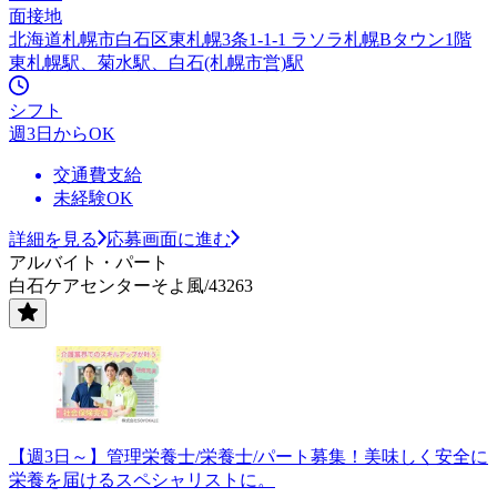
面接地
北海道札幌市⽩⽯区東札幌3条1-1-1 ラソラ札幌Bタウン1階
東札幌駅、菊水駅、白石(札幌市営)駅
シフト
週3日からOK
交通費支給
未経験OK
詳細を見る
応募画面に進む
アルバイト・パート
白石ケアセンターそよ風/43263
【週3日～】管理栄養士/栄養士/パート募集！美味しく安全に
栄養を届けるスペシャリストに。