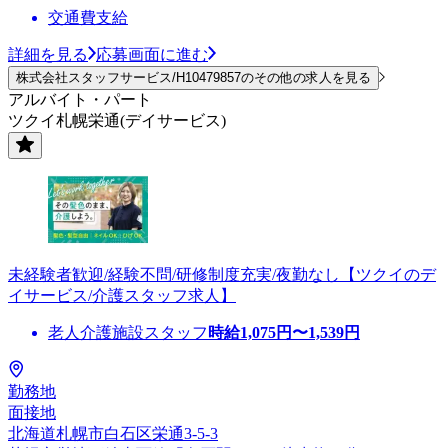
交通費支給
詳細を見る
応募画面に進む
株式会社スタッフサービス/H10479857のその他の求人を見る
アルバイト・パート
ツクイ札幌栄通(デイサービス)
未経験者歓迎/経験不問/研修制度充実/夜勤なし【ツクイのデ
イサービス/介護スタッフ求人】
老人介護施設スタッフ
時給
1,075
円〜
1,539
円
勤務地
面接地
北海道札幌市白石区栄通3-5-3