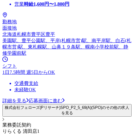
営業
時給
1,600
円〜
1,800
円
勤務地
面接地
北海道札幌市豊平区豊平
美園駅、豊平公園駅、平岸(札幌市営)駅、南平岸駅、白石(札
幌市営)駅、東札幌駅、山鼻１９条駅、幌南小学校前駅、静
修学園前駅
シフト
1日7.5時間 週5日からOK
交通費支給
未経験OK
詳細を見る
応募画面に進む
株式会社フェローズ(Pリサーチ)SPO_P2_5_69(A)(SPO)のその他の求人
を見る
業務委託契約
りらくる 清田店1