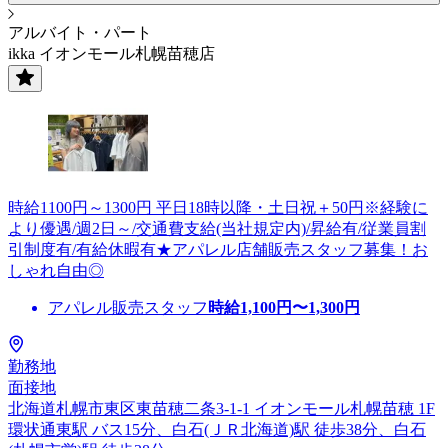
アルバイト・パート
ikka イオンモール札幌苗穂店
時給1100円～1300円 平日18時以降・土日祝＋50円※経験に
より優遇/週2日～/交通費支給(当社規定内)/昇給有/従業員割
引制度有/有給休暇有★アパレル店舗販売スタッフ募集！お
しゃれ自由◎
アパレル販売スタッフ
時給
1,100
円〜
1,300
円
勤務地
面接地
北海道札幌市東区東苗穂二条3-1-1 イオンモール札幌苗穂 1F
環状通東駅 バス15分、白石(ＪＲ北海道)駅 徒歩38分、白石