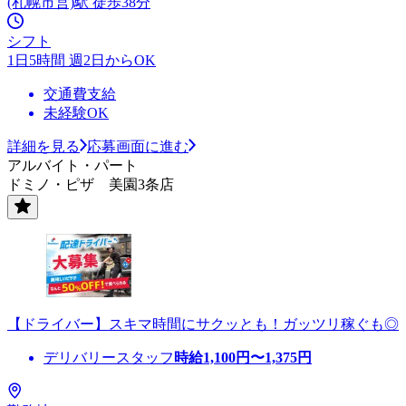
(札幌市営)駅 徒歩38分
シフト
1日5時間 週2日からOK
交通費支給
未経験OK
詳細を見る
応募画面に進む
アルバイト・パート
ドミノ・ピザ 美園3条店
【ドライバー】スキマ時間にサクッとも！ガッツリ稼ぐも◎
デリバリースタッフ
時給
1,100
円〜
1,375
円