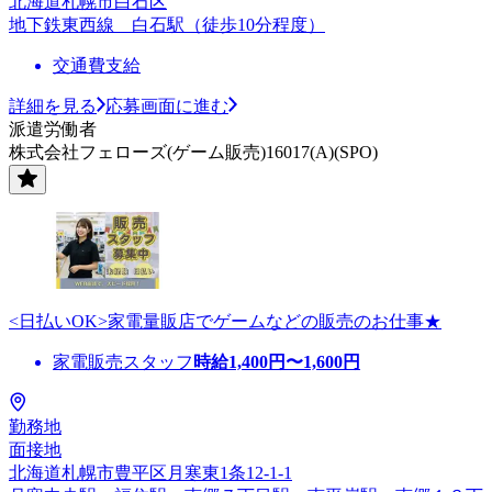
北海道札幌市白石区
地下鉄東西線 白石駅（徒歩10分程度）
交通費支給
詳細を見る
応募画面に進む
派遣労働者
株式会社フェローズ(ゲーム販売)16017(A)(SPO)
<日払いOK>家電量販店でゲームなどの販売のお仕事★
家電販売スタッフ
時給
1,400
円〜
1,600
円
勤務地
面接地
北海道札幌市豊平区月寒東1条12-1-1