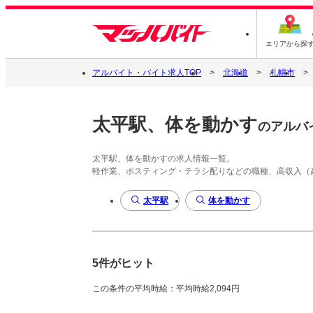
エリアから探
アルバイト・バイト求人TOP
北海道
札幌市
太平駅、体を動かす
のアルバ
太平駅、体を動かすの求人情報一覧。
軽作業、ポスティング・チラシ配りなどの職種、高収入（
太平駅
体を動かす
5件がヒット
この条件の平均時給：平均時給2,094円