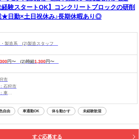
未経験スタートOK】コンクリートブロックの研削
業★日勤×土日祝休み♪長期休暇あり◎
作業・製造系 (2)製造スタッフ
,300
円〜
(2)時給
1,300
円〜
狩市
：石狩市
：車
：篠路駅から車15分
（無料）駐車場利用OK
色自由
車通勤OK
体を動かす
未経験歓迎
すぐ応募する