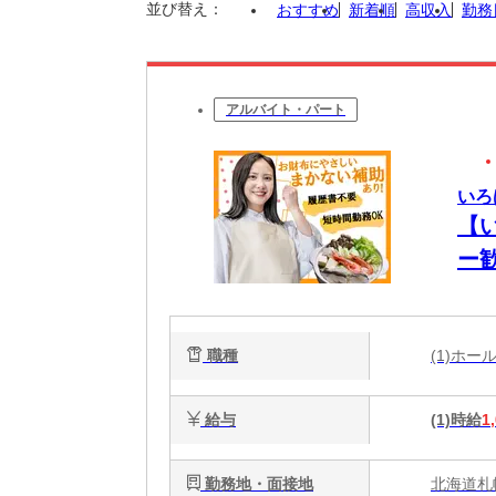
並び替え：
おすすめ
新着順
高収入
勤務
アルバイト・パート
いろ
【
ー
職種
(1)ホ
給与
(1)時給
1
勤務地・面接地
北海道札幌