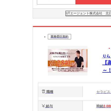
UTエージェント株式会社 北
業務委託契約
りら
【
～
OK
職種
セラピ
給与
時給
2,08