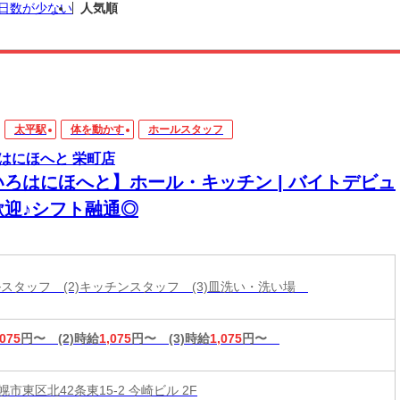
日数が少ない
人気順
太平駅
体を動かす
ホールスタッフ
はにほへと 栄町店
いろはにほへと】ホール・キッチン | バイトデビュ
歓迎♪シフト融通◎
ールスタッフ (2)キッチンスタッフ (3)皿洗い・洗い場
,075
円〜
(2)時給
1,075
円〜
(3)時給
1,075
円〜
市東区北42条東15-2 今崎ビル 2F