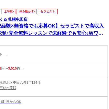
太平駅
体を動かす
セラピスト
くる 札幌屯田店
未経験×無資格でも応募OK】セラピストで高収入
実現♪完全無料レッスンで未経験でも安心♪Wワー
&短時間入店OK♪平均月収33万円☆週1日～1時間～
もOK♪全国600店舗の圧倒的集客力☆
スト
8
円〜
3,510
円
幌市北区屯田六条3丁目4-8
百合が原駅
 週1日からOK