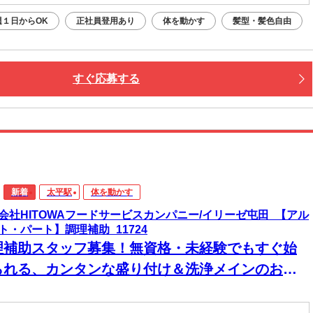
週１日からOK
正社員登用あり
体を動かす
髪型・髪色自由
すぐ応募する
新着
太平駅
体を動かす
会社HITOWAフードサービスカンパニー/イリーゼ屯田_【アル
ト・パート】調理補助_11724
理補助スタッフ募集！無資格・未経験でもすぐ始
られる、カンタンな盛り付け＆洗浄メインのお仕
です！初めての方でも安心してスタートできます♪