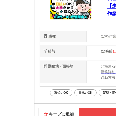
【
作
職種
(1)軽
給与
(1)時給
1
勤務地・面接地
北海道石
勤務詳細
通勤方法
最寄り駅
※構内の
週払いOK
日払いOK
髪型・髪
キープに追加