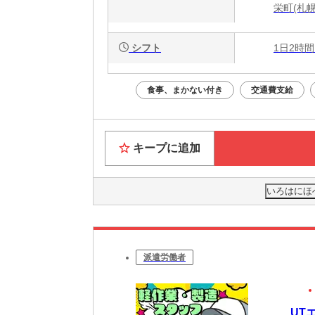
栄町(札幌
シフト
1日2時間
食事、まかない付き
交通費支給
キープに追加
いろはにほ
派遣労働者
UT