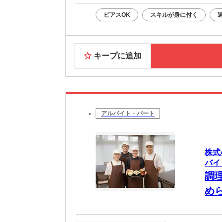
ピアスOK
スキルが身に付く
キープに追加
アルバイト・パート
株式
バイ
調
め
事