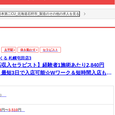
日本第二CU_北海道石狩市_製造のその他の求人を見る
太平駅
体を動かす
セラピスト
くる 札幌屯田店3
高収入セラピスト】経験者1施術あたり2,840円
！最短3日で入店可能☆Wワーク＆短時間入店も
☆週1日～1時間～でもOK♪
スト
8
円〜
3,510
円