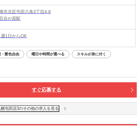
幌市北区屯田六条3丁目4-8
百合が原駅
 週1日からOK
型・髪色自由
曜日や時間が選べる
スキルが身に付く
すぐ応募する
札幌屯田店3のその他の求人を見る