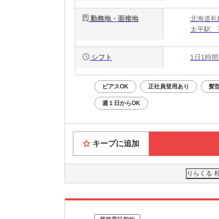
勤務地・面接地
北海道札
太平駅、
シフト
1日1時間
ピアスOK
正社員登用あり
髪
週１日からOK
キープに追加
りらくる 