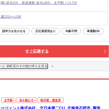
)駅 徒歩2分、新道東駅 徒歩18分、太平駅 バス7分
 週2日からOK
語学力を生かせる
正社員登用あり
年齢不問
車通勤OK
すぐ応募する
へと 栄町店のその他の求人を見る
太平駅
体を動かす
軽作業・製造系
エージェント株式会社 北日本第二CU_北海道石狩市_製造