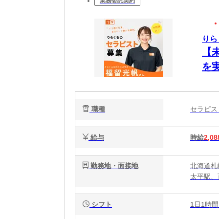
業務委託契約
りら
【
を
ク
で
職種
セラピ
給与
時給
2,08
勤務地・面接地
北海道札
太平駅、
シフト
1日1時間