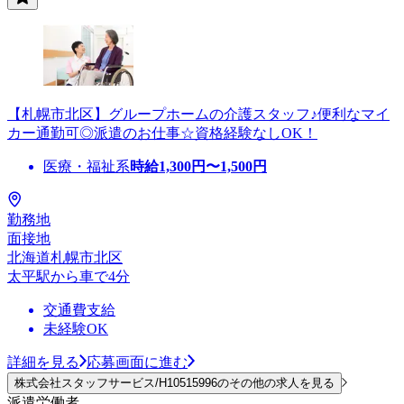
【札幌市北区】グループホームの介護スタッフ♪便利なマイ
カー通勤可◎派遣のお仕事☆資格経験なしOK！
医療・福祉系
時給
1,300
円〜
1,500
円
勤務地
面接地
北海道札幌市北区
太平駅から車で4分
交通費支給
未経験OK
詳細を見る
応募画面に進む
株式会社スタッフサービス/H10515996のその他の求人を見る
派遣労働者