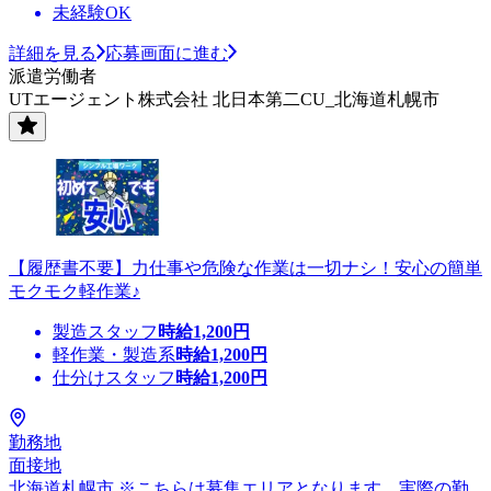
未経験OK
詳細を見る
応募画面に進む
派遣労働者
UTエージェント株式会社 北日本第二CU_北海道札幌市
【履歴書不要】力仕事や危険な作業は一切ナシ！安心の簡単
モクモク軽作業♪
製造スタッフ
時給
1,200
円
軽作業・製造系
時給
1,200
円
仕分けスタッフ
時給
1,200
円
勤務地
面接地
北海道札幌市 ※こちらは募集エリアとなります。実際の勤