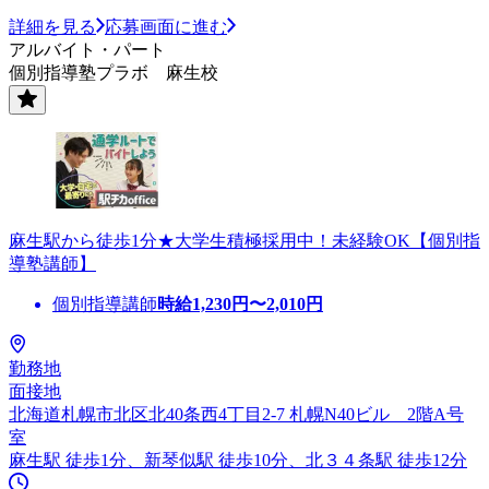
詳細を見る
応募画面に進む
アルバイト・パート
個別指導塾プラボ 麻生校
麻生駅から徒歩1分★大学生積極採用中！未経験OK【個別指
導塾講師】
個別指導講師
時給
1,230
円〜
2,010
円
勤務地
面接地
北海道札幌市北区北40条西4丁目2-7 札幌N40ビル 2階A号
室
麻生駅 徒歩1分、新琴似駅 徒歩10分、北３４条駅 徒歩12分