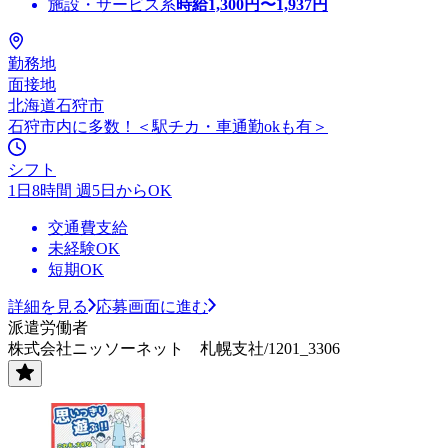
施設・サービス系
時給
1,300
円〜
1,937
円
勤務地
面接地
北海道石狩市
石狩市内に多数！＜駅チカ・車通勤okも有＞
シフト
1日8時間 週5日からOK
交通費支給
未経験OK
短期OK
詳細を見る
応募画面に進む
派遣労働者
株式会社ニッソーネット 札幌支社/1201_3306