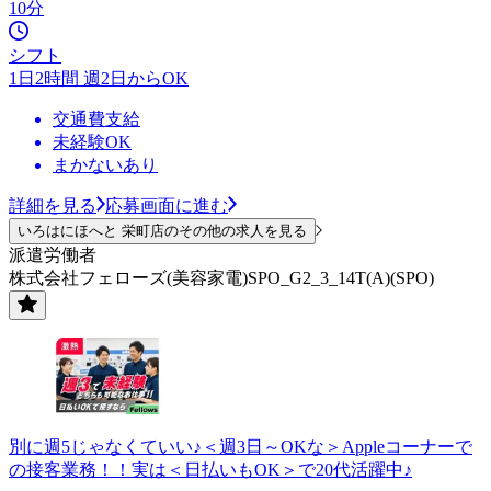
10分
シフト
1日2時間 週2日からOK
交通費支給
未経験OK
まかないあり
詳細を見る
応募画面に進む
いろはにほへと 栄町店のその他の求人を見る
派遣労働者
株式会社フェローズ(美容家電)SPO_G2_3_14T(A)(SPO)
別に週5じゃなくていい♪＜週3日～OKな＞Appleコーナーで
の接客業務！！実は＜日払いもOK＞で20代活躍中♪