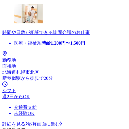
時間や日数が相談できる訪問介護のお仕事
医療・福祉系
時給
1,200
円〜
1,500
円
勤務地
面接地
北海道札幌市北区
新琴似駅から徒歩で20分
シフト
週2日からOK
交通費支給
未経験OK
詳細を見る
応募画面に進む