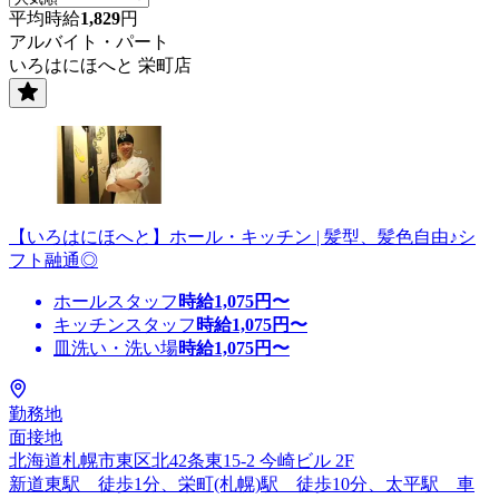
平均時給
1,829
円
アルバイト・パート
いろはにほへと 栄町店
【いろはにほへと】ホール・キッチン | 髪型、髪色自由♪シ
フト融通◎
ホールスタッフ
時給
1,075
円〜
キッチンスタッフ
時給
1,075
円〜
皿洗い・洗い場
時給
1,075
円〜
勤務地
面接地
北海道札幌市東区北42条東15-2 今崎ビル 2F
新道東駅 徒歩1分、栄町(札幌)駅 徒歩10分、太平駅 車