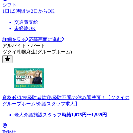
シフト
1日1.5時間 週2日からOK
交通費支給
未経験OK
詳細を見る
応募画面に進む
アルバイト・パート
ツクイ札幌麻生(グループホーム)
資格必須/未経験者歓迎/経験不問/お休み調整可！【ツクイの
グループホーム/介護スタッフ求人】
老人介護施設スタッフ
時給
1,075
円〜
1,539
円
勤務地