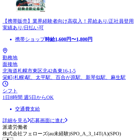
【携帯販売】業界経験者向け高収入！昇給あり/正社員登用
実績あり/日払い可
携帯ショップ
時給
1,600
円〜
1,800
円
勤務地
面接地
北海道札幌市東区北42条東16-1-5
栄町(札幌)駅、太平駅、百合が原駅、新琴似駅、麻生駅
シフト
1日8時間 週5日からOK
交通費支給
詳細を見る
応募画面に進む
派遣労働者
株式会社フェローズ(au未経験)SPO_A_3_14T(A)(SPO)