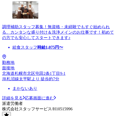
調理補助スタッフ募集！無資格・未経験でもすぐ始められ
る、カンタンな盛り付け＆洗浄メインのお仕事です！初めて
の方でも安心してスタートできます♪
給食スタッフ
時給
1,075
円〜
勤務地
面接地
北海道札幌市北区屯田2条1丁目9-1
JR札沼線太平駅より 徒歩約7分
まかないあり
詳細を見る
応募画面に進む
派遣労働者
株式会社スタッフサービス/H10515996