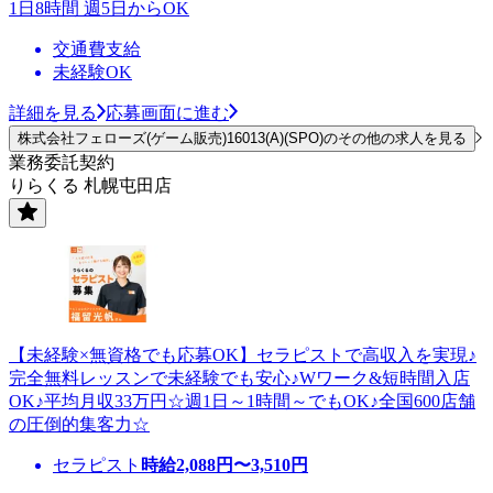
1日8時間 週5日からOK
交通費支給
未経験OK
詳細を見る
応募画面に進む
株式会社フェローズ(ゲーム販売)16013(A)(SPO)のその他の求人を見る
業務委託契約
りらくる 札幌屯田店
【未経験×無資格でも応募OK】セラピストで高収入を実現♪
完全無料レッスンで未経験でも安心♪Wワーク&短時間入店
OK♪平均月収33万円☆週1日～1時間～でもOK♪全国600店舗
の圧倒的集客力☆
セラピスト
時給
2,088
円〜
3,510
円