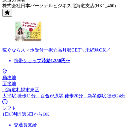
株式会社日本パーソナルビジネス北海道支店(HK1_460)
稼ぐならスマホ受付一択☆高月収GET＼未経験OK／
携帯ショップ
時給
1,350
円〜
勤務地
面接地
北海道札幌市東区
太平駅 徒歩11分、百合が原駅 徒歩20分、新琴似駅 徒歩24分
シフト
1日8時間 週5日からOK
交通費支給