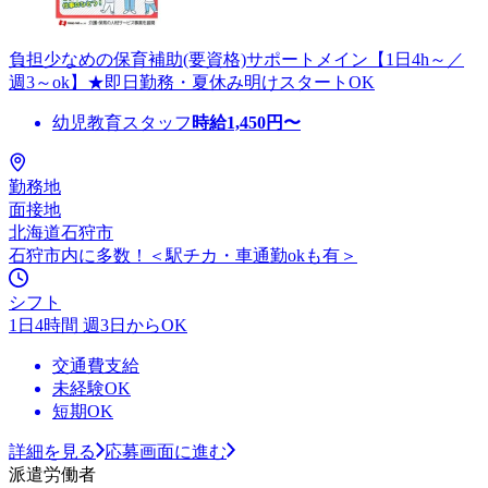
負担少なめの保育補助(要資格)サポートメイン【1日4h～／
週3～ok】★即日勤務・夏休み明けスタートOK
幼児教育スタッフ
時給
1,450
円〜
勤務地
面接地
北海道石狩市
石狩市内に多数！＜駅チカ・車通勤okも有＞
シフト
1日4時間 週3日からOK
交通費支給
未経験OK
短期OK
詳細を見る
応募画面に進む
派遣労働者