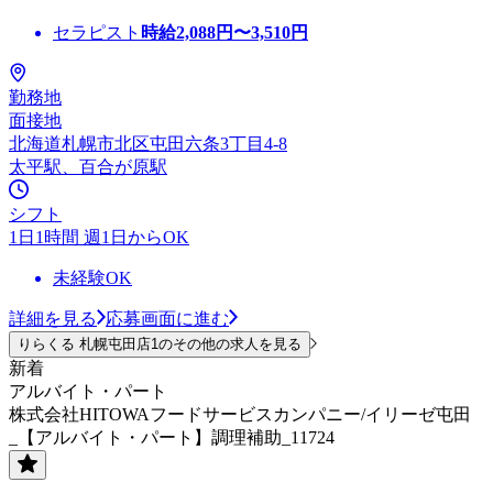
セラピスト
時給
2,088
円〜
3,510
円
勤務地
面接地
北海道札幌市北区屯田六条3丁目4-8
太平駅、百合が原駅
シフト
1日1時間 週1日からOK
未経験OK
詳細を見る
応募画面に進む
りらくる 札幌屯田店1のその他の求人を見る
新着
アルバイト・パート
株式会社HITOWAフードサービスカンパニー/イリーゼ屯田
_【アルバイト・パート】調理補助_11724