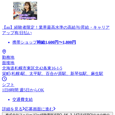
【au】経験者限定！業界最高水準の高給与/昇給・キャリア
アップ有/日払い
携帯ショップ
時給
1,600
円〜
1,800
円
勤務地
面接地
北海道札幌市東区北42条東16-1-5
栄町(札幌)駅、太平駅、百合が原駅、新琴似駅、麻生駅
シフト
1日8時間 週5日からOK
交通費支給
詳細を見る
応募画面に進む
株式会社フェローズ(au経験量販)SPO_AK_3_14T(A)(SPO)のその他の