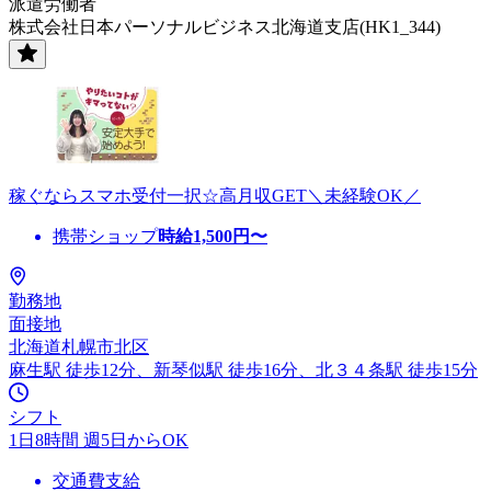
派遣労働者
株式会社日本パーソナルビジネス北海道支店(HK1_344)
稼ぐならスマホ受付一択☆高月収GET＼未経験OK／
携帯ショップ
時給
1,500
円〜
勤務地
面接地
北海道札幌市北区
麻生駅 徒歩12分、新琴似駅 徒歩16分、北３４条駅 徒歩15分
シフト
1日8時間 週5日からOK
交通費支給