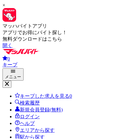
×
マッハバイトアプリ
アプリでお得にバイト探し！
無料ダウンロードはこちら
開く
0
キープ
メニュー
キープした求人を見る
0
検索履歴
新規会員登録(無料)
ログイン
ヘルプ
エリアから探す
駅から探す