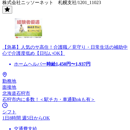
株式会社ニッソーネット 札幌支社/1201_11023
【急募】人気のサ高住！介護職／見守り・日常生活の補助中
心で介護度低め【日払いOK】
ホームヘルパー
時給
1,450
円〜
1,937
円
勤務地
面接地
北海道石狩市
石狩市内に多数！＜駅チカ・車通勤okも有＞
シフト
1日8時間 週5日からOK
交通費支給