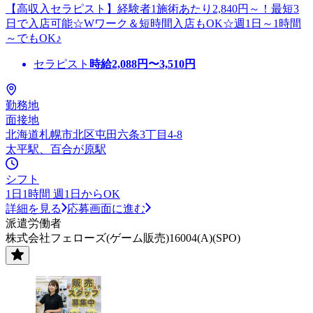
【高収入セラピスト】経験者1施術あたり2,840円～！最短3
日で入店可能☆Wワーク＆短時間入店もOK☆週1日～1時間
～でもOK♪
セラピスト
時給
2,088
円〜
3,510
円
勤務地
面接地
北海道札幌市北区屯田六条3丁目4-8
太平駅、百合が原駅
シフト
1日1時間 週1日からOK
詳細を見る
応募画面に進む
派遣労働者
株式会社フェローズ(ゲーム販売)16004(A)(SPO)