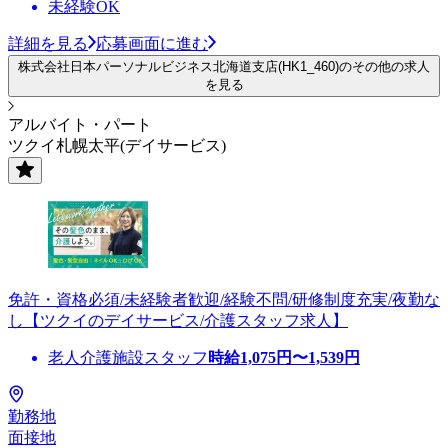
未経験OK
詳細を見る
応募画面に進む
株式会社日本パーソナルビジネス北海道支店(HK1_460)のその他の求人
を見る
アルバイト・パート
ツクイ札幌太平(デイサービス)
免許・資格必須/未経験者歓迎/経験不問/研修制度充実/夜勤な
し【ツクイのデイサービス/介護スタッフ求人】
老人介護施設スタッフ
時給
1,075
円〜
1,539
円
勤務地
面接地