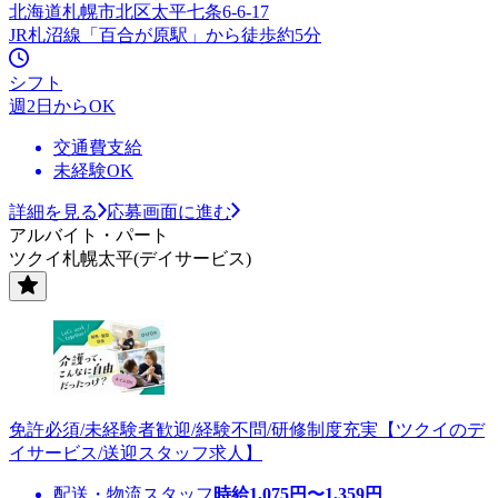
北海道札幌市北区太平七条6-6-17
JR札沼線「百合が原駅」から徒歩約5分
シフト
週2日からOK
交通費支給
未経験OK
詳細を見る
応募画面に進む
アルバイト・パート
ツクイ札幌太平(デイサービス)
免許必須/未経験者歓迎/経験不問/研修制度充実【ツクイのデ
イサービス/送迎スタッフ求人】
配送・物流スタッフ
時給
1,075
円〜
1,359
円