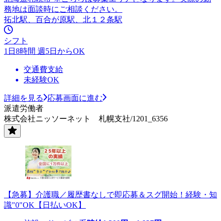
務地は面談時にご相談ください。
拓北駅、百合が原駅、北１２条駅
シフト
1日8時間 週5日からOK
交通費支給
未経験OK
詳細を見る
応募画面に進む
派遣労働者
株式会社ニッソーネット 札幌支社/1201_6356
【急募】介護職／履歴書なしで即応募＆スグ開始！経験・知
識"0"OK【日払いOK】