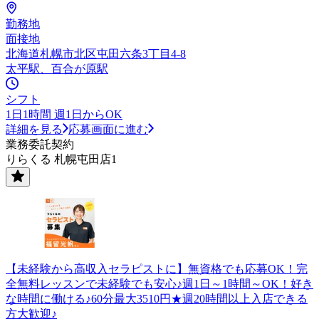
勤務地
面接地
北海道札幌市北区屯田六条3丁目4-8
太平駅、百合が原駅
シフト
1日1時間 週1日からOK
詳細を見る
応募画面に進む
業務委託契約
りらくる 札幌屯田店1
【未経験から高収入セラピストに】無資格でも応募OK！完
全無料レッスンで未経験でも安心♪週1日～1時間～OK！好き
な時間に働ける♪60分最大3510円★週20時間以上入店できる
方大歓迎♪