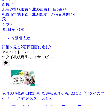
面接地
北海道札幌市東区北35条東1丁目5番7号
札幌市営地下鉄「北34条駅」から徒歩約7分
シフト
週2日からOK
交通費支給
詳細を見る
応募画面に進む
アルバイト・パート
ツクイ札幌麻生(デイサービス)
免許必須/勤務日数応相談/運転免許があればOK【ツクイのデ
イサービス/送迎スタッフ求人】