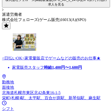
求人を見る
派遣労働者
株式会社フェローズ(ゲーム販売)16013(A)(SPO)
<日払いOK>家電量販店でゲームなどの販売のお仕事★
家電販売スタッフ
時給
1,400
円〜
1,600
円
勤務地
面接地
北海道札幌市東区北42条東16-1-5
栄町(札幌)駅、太平駅、百合が原駅、新琴似駅、麻生駅
シフト