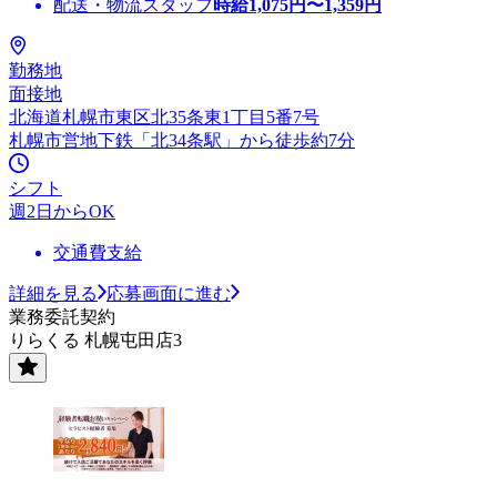
配送・物流スタッフ
時給
1,075
円〜
1,359
円
勤務地
面接地
北海道札幌市東区北35条東1丁目5番7号
札幌市営地下鉄「北34条駅」から徒歩約7分
シフト
週2日からOK
交通費支給
詳細を見る
応募画面に進む
業務委託契約
りらくる 札幌屯田店3