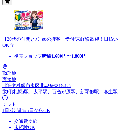
【20代の仲間と♪】auの接客・受付/未経験歓迎！日払い
OK☆
携帯ショップ
時給
1,600
円〜
1,800
円
勤務地
面接地
北海道札幌市東区北42条東16-1-5
栄町(札幌)駅、太平駅、百合が原駅、新琴似駅、麻生駅
シフト
1日8時間 週5日からOK
交通費支給
未経験OK