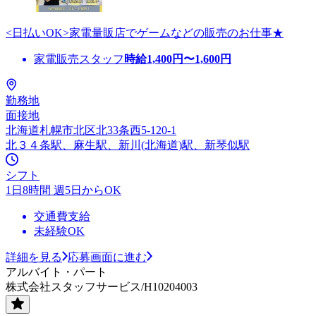
<日払いOK>家電量販店でゲームなどの販売のお仕事★
家電販売スタッフ
時給
1,400
円〜
1,600
円
勤務地
面接地
北海道札幌市北区北33条西5-120-1
北３４条駅、麻生駅、新川(北海道)駅、新琴似駅
シフト
1日8時間 週5日からOK
交通費支給
未経験OK
詳細を見る
応募画面に進む
アルバイト・パート
株式会社スタッフサービス/H10204003