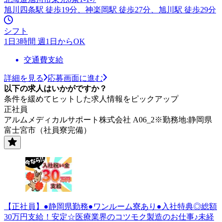
旭川四条駅 徒歩19分、神楽岡駅 徒歩27分、旭川駅 徒歩29分
シフト
1日3時間 週1日からOK
交通費支給
詳細を見る
応募画面に進む
以下の求人はいかがですか？
条件を緩めてヒットした求人情報をピックアップ
正社員
アルムメディカルサポート株式会社 A06_2※勤務地:静岡県
富士宮市（社員寮完備）
【正社員】●静岡県勤務●ワンルーム寮あり●入社特典◎総額
30万円支給！安定☆医療業界のコツモク製造のお仕事♪未経