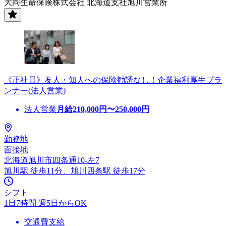
大同生命保険株式会社 北海道支社旭川営業所
《正社員》友人・知人への保険勧誘なし！企業福利厚生プラ
ンナー(法人営業)
法人営業
月給
210,000
円〜
250,000
円
勤務地
面接地
北海道旭川市四条通10-左7
旭川駅 徒歩11分、旭川四条駅 徒歩17分
シフト
1日7時間 週5日からOK
交通費支給