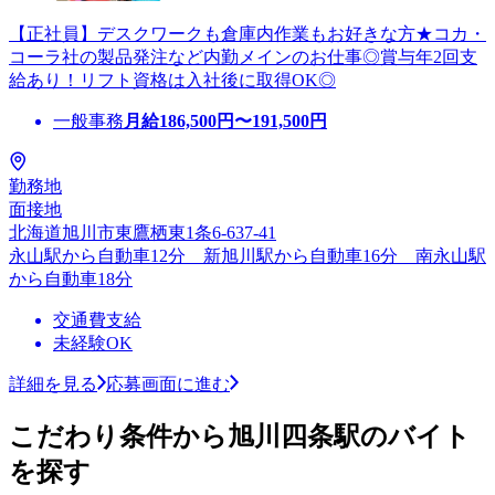
【正社員】デスクワークも倉庫内作業もお好きな方★コカ・
コーラ社の製品発注など内勤メインのお仕事◎賞与年2回支
給あり！リフト資格は入社後に取得OK◎
一般事務
月給
186,500
円〜
191,500
円
勤務地
面接地
北海道旭川市東鷹栖東1条6-637-41
永山駅から自動車12分 新旭川駅から自動車16分 南永山駅
から自動車18分
交通費支給
未経験OK
詳細を見る
応募画面に進む
こだわり条件から旭川四条駅のバイト
を探す