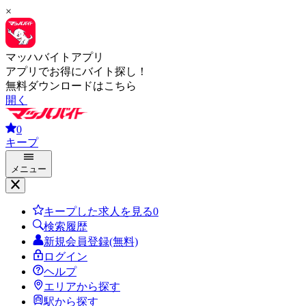
×
マッハバイトアプリ
アプリでお得にバイト探し！
無料ダウンロードはこちら
開く
0
キープ
メニュー
キープした求人を見る
0
検索履歴
新規会員登録(無料)
ログイン
ヘルプ
エリアから探す
駅から探す