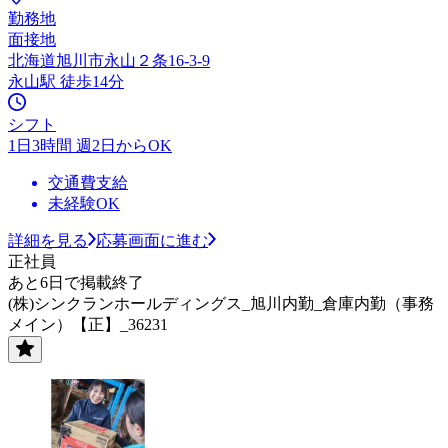
勤務地
面接地
北海道旭川市永山２条16-3-9
永山駅 徒歩14分
シフト
1日3時間 週2日からOK
交通費支給
未経験OK
詳細を見る
応募画面に進む
正社員
あと6日で掲載終了
(株)シンクランホールディングス_旭川内勤_倉庫内勤（事務
メイン）【正】_36231