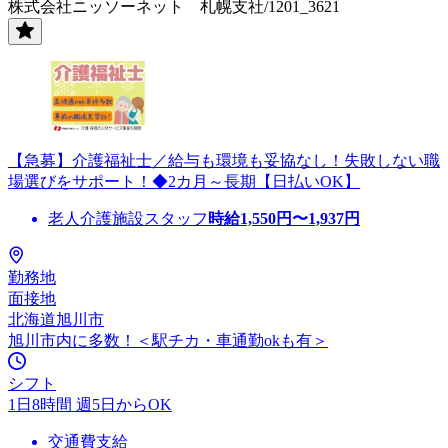
株式会社ニッソーネット 札幌支社/1201_3621
【急募】介護福祉士／給与も環境も妥協なし！失敗しない職
場選びをサポート！◆2カ月～長期【日払いOK】
老人介護施設スタッフ
時給
1,550
円〜
1,937
円
勤務地
面接地
北海道旭川市
旭川市内に多数！＜駅チカ・車通勤okも有＞
シフト
1日8時間 週5日からOK
交通費支給