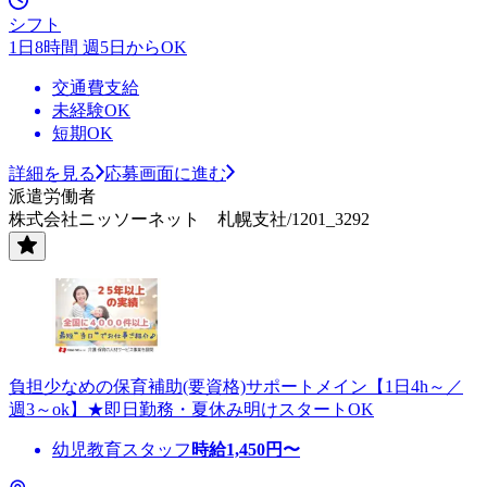
シフト
1日8時間 週5日からOK
交通費支給
未経験OK
短期OK
詳細を見る
応募画面に進む
派遣労働者
株式会社ニッソーネット 札幌支社/1201_3292
負担少なめの保育補助(要資格)サポートメイン【1日4h～／
週3～ok】★即日勤務・夏休み明けスタートOK
幼児教育スタッフ
時給
1,450
円〜