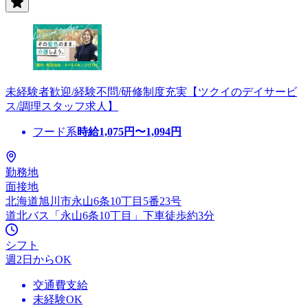
未経験者歓迎/経験不問/研修制度充実【ツクイのデイサービ
ス/調理スタッフ求人】
フード系
時給
1,075
円〜
1,094
円
勤務地
面接地
北海道旭川市永山6条10丁目5番23号
道北バス「永山6条10丁目」下車徒歩約3分
シフト
週2日からOK
交通費支給
未経験OK