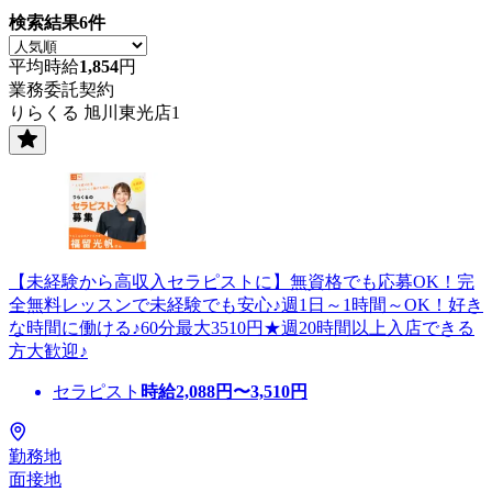
検索結果
6
件
平均時給
1,854
円
業務委託契約
りらくる 旭川東光店1
【未経験から高収入セラピストに】無資格でも応募OK！完
全無料レッスンで未経験でも安心♪週1日～1時間～OK！好き
な時間に働ける♪60分最大3510円★週20時間以上入店できる
方大歓迎♪
セラピスト
時給
2,088
円〜
3,510
円
勤務地
面接地