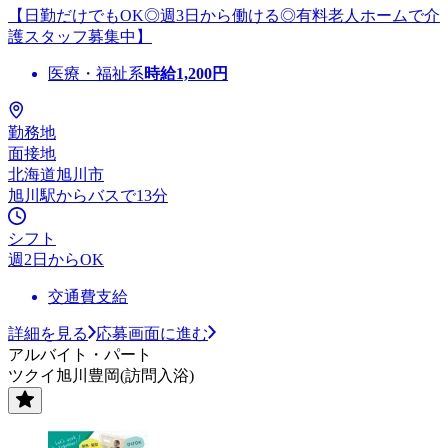
【日勤だけでもOK◎週3日から働ける◎有料老人ホームで介
護スタッフ募集中】
医療・福祉系
時給
1,200
円
勤務地
面接地
北海道旭川市
旭川駅からバスで13分
シフト
週2日からOK
交通費支給
詳細を見る
応募画面に進む
アルバイト・パート
ツクイ旭川豊岡(訪問入浴)