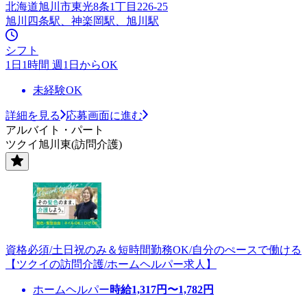
北海道旭川市東光8条1丁目226-25
旭川四条駅、神楽岡駅、旭川駅
シフト
1日1時間 週1日からOK
未経験OK
詳細を見る
応募画面に進む
アルバイト・パート
ツクイ旭川東(訪問介護)
資格必須/土日祝のみ＆短時間勤務OK/自分のぺースで働ける
【ツクイの訪問介護/ホームヘルパー求人】
ホームヘルパー
時給
1,317
円〜
1,782
円