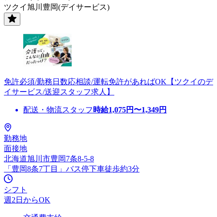
ツクイ旭川豊岡(デイサービス)
免許必須/勤務日数応相談/運転免許があればOK【ツクイのデ
イサービス/送迎スタッフ求人】
配送・物流スタッフ
時給
1,075
円〜
1,349
円
勤務地
面接地
北海道旭川市豊岡7条8-5-8
「豊岡8条7丁目」バス停下車徒歩約3分
シフト
週2日からOK