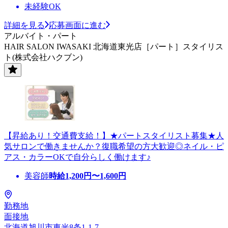
未経験OK
詳細を見る
応募画面に進む
アルバイト・パート
HAIR SALON IWASAKI 北海道東光店［パート］スタイリス
ト(株式会社ハクブン)
【昇給あり！交通費支給！】★パートスタイリスト募集★人
気サロンで働きませんか？復職希望の方大歓迎◎ネイル・ピ
アス・カラーOKで自分らしく働けます♪
美容師
時給
1,200
円〜
1,600
円
勤務地
面接地
北海道旭川市東光8条1-1-7