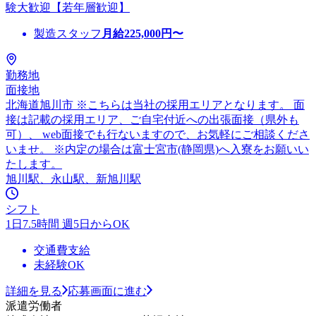
験大歓迎【若年層歓迎】
製造スタッフ
月給
225,000
円〜
勤務地
面接地
北海道旭川市 ※こちらは当社の採用エリアとなります。 面
接は記載の採用エリア、ご自宅付近への出張面接（県外も
可）、 web面接でも行ないますので、お気軽にご相談くださ
いませ。 ※内定の場合は富士宮市(静岡県)へ入寮をお願いい
たします。
旭川駅、永山駅、新旭川駅
シフト
1日7.5時間 週5日からOK
交通費支給
未経験OK
詳細を見る
応募画面に進む
派遣労働者