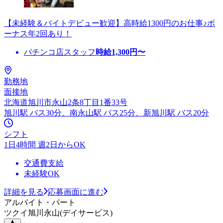
【未経験＆バイトデビュー歓迎】高時給1300円のお仕事♪ボ
ーナス年2回あり！
パチンコ店スタッフ
時給
1,300
円〜
勤務地
面接地
北海道旭川市永山2条8丁目1番33号
旭川駅 バス30分、南永山駅 バス25分、新旭川駅 バス20分
シフト
1日4時間 週2日からOK
交通費支給
未経験OK
詳細を見る
応募画面に進む
アルバイト・パート
ツクイ旭川永山(デイサービス)