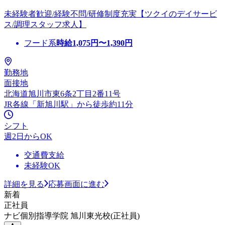
未経験者歓迎/経験不問/研修制度充実【ツクイのデイサービ
ス/調理スタッフ求人】
フード系
時給
1,075
円〜
1,390
円
勤務地
面接地
北海道旭川市東6条2丁目2番11号
JR各線「新旭川駅」から徒歩約11分
シフト
週2日からOK
交通費支給
未経験OK
詳細を見る
応募画面に進む
新着
正社員
ナビ個別指導学院 旭川東光校(正社員)