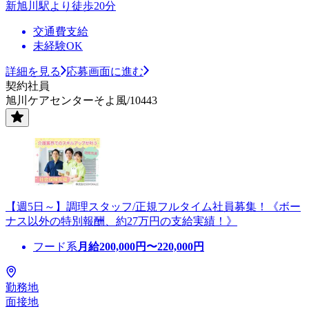
新旭川駅より徒歩20分
交通費支給
未経験OK
詳細を見る
応募画面に進む
契約社員
旭川ケアセンターそよ風/10443
【週5日～】調理スタッフ/正規フルタイム社員募集！《ボー
ナス以外の特別報酬、約27万円の支給実績！》
フード系
月給
200,000
円〜
220,000
円
勤務地
面接地