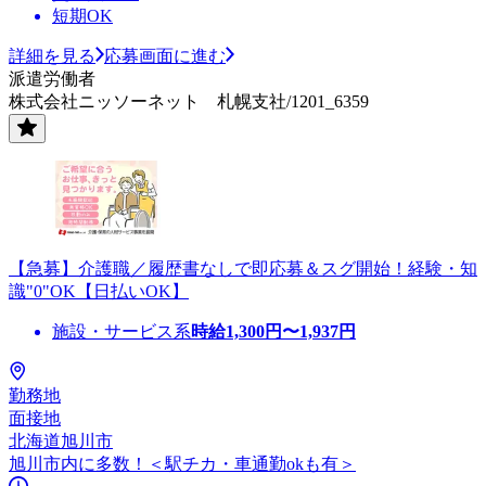
短期OK
詳細を見る
応募画面に進む
派遣労働者
株式会社ニッソーネット 札幌支社/1201_6359
【急募】介護職／履歴書なしで即応募＆スグ開始！経験・知
識"0"OK【日払いOK】
施設・サービス系
時給
1,300
円〜
1,937
円
勤務地
面接地
北海道旭川市
旭川市内に多数！＜駅チカ・車通勤okも有＞