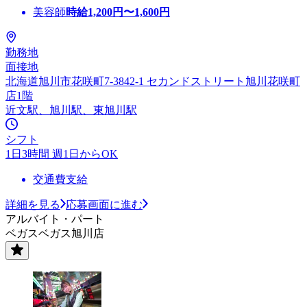
美容師
時給
1,200
円〜
1,600
円
勤務地
面接地
北海道旭川市花咲町7-3842-1 セカンドストリート旭川花咲町
店1階
近文駅、旭川駅、東旭川駅
シフト
1日3時間 週1日からOK
交通費支給
詳細を見る
応募画面に進む
アルバイト・パート
ベガスベガス旭川店