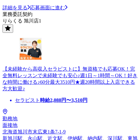
詳細を見る
応募画面に進む
業務委託契約
りらくる 旭川店1
【未経験から高収入セラピストに】無資格でも応募OK！完
全無料レッスンで未経験でも安心♪週1日～1時間～OK！好き
な時間に働ける♪60分最大3510円★週20時間以上入店できる
方大歓迎♪
セラピスト
時給
2,088
円〜
3,510
円
勤務地
面接地
北海道旭川市末広東1条7-1-9
新旭川駅、永山駅、近文駅、伊納駅、納内駅、深川駅、東旭