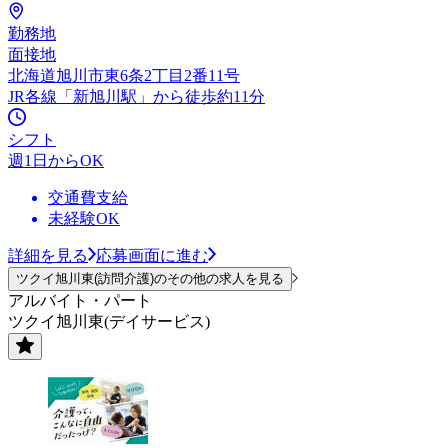
勤務地
面接地
北海道旭川市東6条2丁目2番11号
JR各線「新旭川駅」から徒歩約11分
シフト
週1日からOK
交通費支給
未経験OK
詳細を見る
応募画面に進む
ツクイ旭川東(訪問介護)のその他の求人を見る
アルバイト・パート
ツクイ旭川東(デイサービス)