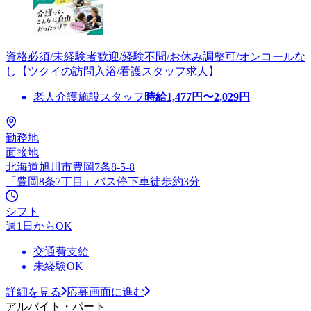
資格必須/未経験者歓迎/経験不問/お休み調整可/オンコールな
し【ツクイの訪問入浴/看護スタッフ求人】
老人介護施設スタッフ
時給
1,477
円〜
2,029
円
勤務地
面接地
北海道旭川市豊岡7条8-5-8
「豊岡8条7丁目」バス停下車徒歩約3分
シフト
週1日からOK
交通費支給
未経験OK
詳細を見る
応募画面に進む
アルバイト・パート