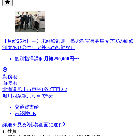
【月給25万円～】未経験歓迎！塾の教室長募集★充実の研修
制度あり◎エリア外への転勤なし
個別指導講師
月給
250,000
円〜
勤務地
面接地
北海道旭川市東光1条2丁目2-2
旭川四条駅より車で5分
交通費支給
未経験OK
詳細を見る
応募画面に進む
正社員