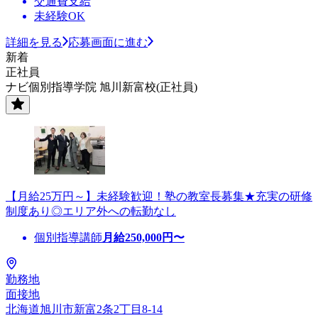
交通費支給
未経験OK
詳細を見る
応募画面に進む
新着
正社員
ナビ個別指導学院 旭川新富校(正社員)
【月給25万円～】未経験歓迎！塾の教室長募集★充実の研修
制度あり◎エリア外への転勤なし
個別指導講師
月給
250,000
円〜
勤務地
面接地
北海道旭川市新富2条2丁目8-14