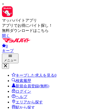
×
マッハバイトアプリ
アプリでお得にバイト探し！
無料ダウンロードはこちら
開く
0
キープ
メニュー
キープした求人を見る
0
検索履歴
新規会員登録(無料)
ログイン
ヘルプ
エリアから探す
駅から探す