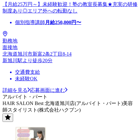
【月給25万円～】未経験歓迎！塾の教室長募集★充実の研修
制度あり◎エリア外への転勤なし
個別指導講師
月給
250,000
円〜
勤務地
面接地
北海道旭川市新富2条2丁目8-14
新旭川駅より徒歩20分
交通費支給
未経験OK
詳細を見る
応募画面に進む
アルバイト・パート
HAIR SALON Best 北海道旭川店(アルバイト・パート)美容
師スタイリスト(株式会社ハクブン)