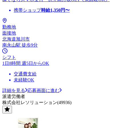
携帯ショップ
時給
1,350
円〜
勤務地
面接地
北海道旭川市
南永山駅 徒歩9分
シフト
1日8時間 週5日からOK
交通費支給
未経験OK
詳細を見る
応募画面に進む
派遣労働者
株式会社レソリューション(49936)