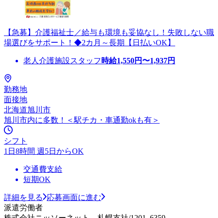
【急募】介護福祉士／給与も環境も妥協なし！失敗しない職
場選びをサポート！◆2カ月～長期【日払いOK】
老人介護施設スタッフ
時給
1,550
円〜
1,937
円
勤務地
面接地
北海道旭川市
旭川市内に多数！＜駅チカ・車通勤okも有＞
シフト
1日8時間 週5日からOK
交通費支給
短期OK
詳細を見る
応募画面に進む
派遣労働者
株式会社ニッソーネット 札幌支社/1201_6359