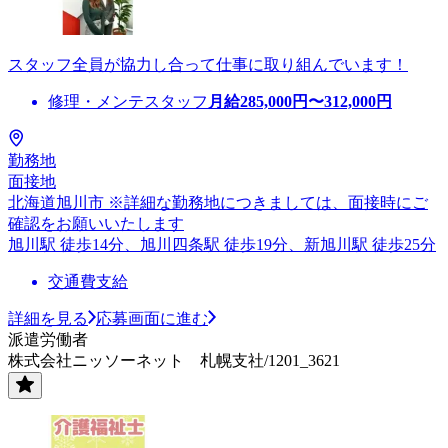
スタッフ全員が協力し合って仕事に取り組んでいます！
修理・メンテスタッフ
月給
285,000
円〜
312,000
円
勤務地
面接地
北海道旭川市 ※詳細な勤務地につきましては、面接時にご
確認をお願いいたします
旭川駅 徒歩14分、旭川四条駅 徒歩19分、新旭川駅 徒歩25分
交通費支給
詳細を見る
応募画面に進む
派遣労働者
株式会社ニッソーネット 札幌支社/1201_3621