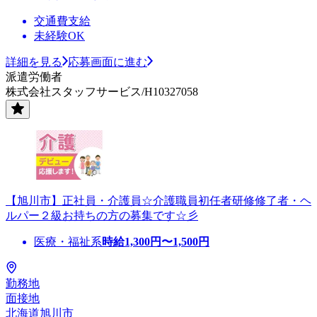
交通費支給
未経験OK
詳細を見る
応募画面に進む
派遣労働者
株式会社スタッフサービス/H10327058
【旭川市】正社員・介護員☆介護職員初任者研修修了者・ヘ
ルパー２級お持ちの方の募集です☆彡
医療・福祉系
時給
1,300
円〜
1,500
円
勤務地
面接地
北海道旭川市