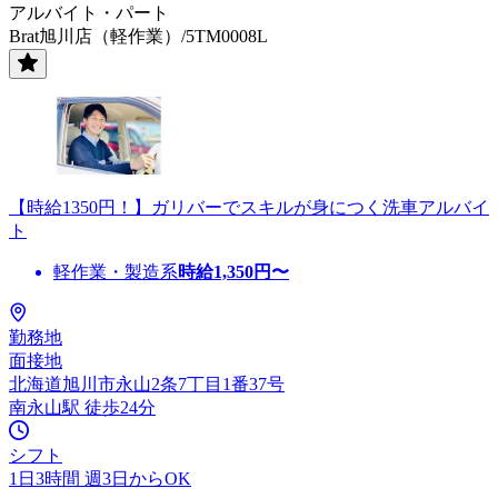
アルバイト・パート
Brat旭川店（軽作業）/5TM0008L
【時給1350円！】ガリバーでスキルが身につく洗車アルバイ
ト
軽作業・製造系
時給
1,350
円〜
勤務地
面接地
北海道旭川市永山2条7丁目1番37号
南永山駅 徒歩24分
シフト
1日3時間 週3日からOK