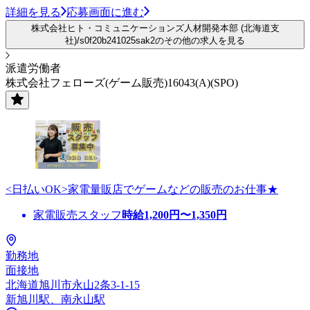
詳細を見る
応募画面に進む
株式会社ヒト・コミュニケーションズ人材開発本部 (北海道支
社)/s0f20b241025sak2のその他の求人を見る
派遣労働者
株式会社フェローズ(ゲーム販売)16043(A)(SPO)
<日払いOK>家電量販店でゲームなどの販売のお仕事★
家電販売スタッフ
時給
1,200
円〜
1,350
円
勤務地
面接地
北海道旭川市永山2条3-1-15
新旭川駅、南永山駅