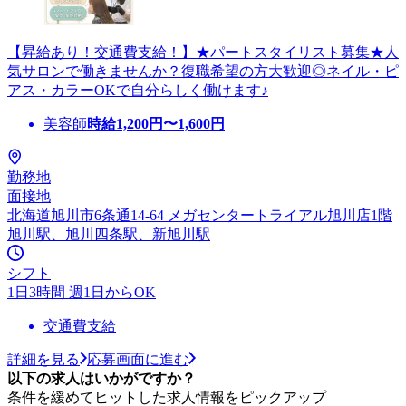
【昇給あり！交通費支給！】★パートスタイリスト募集★人
気サロンで働きませんか？復職希望の方大歓迎◎ネイル・ピ
アス・カラーOKで自分らしく働けます♪
美容師
時給
1,200
円〜
1,600
円
勤務地
面接地
北海道旭川市6条通14-64 メガセンタートライアル旭川店1階
旭川駅、旭川四条駅、新旭川駅
シフト
1日3時間 週1日からOK
交通費支給
詳細を見る
応募画面に進む
以下の求人はいかがですか？
条件を緩めてヒットした求人情報をピックアップ