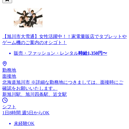
【旭川市大雪通】女性活躍中！！家電量販店でタブレットや
ゲーム機のご案内のオシゴト！
販売・ファッション・レンタル
時給
1,350
円〜
勤務地
面接地
北海道旭川市 ※詳細な勤務地につきましては、面接時にご
確認をお願いいたします。
新旭川駅、旭川四条駅、近文駅
シフト
1日8時間 週5日からOK
未経験OK