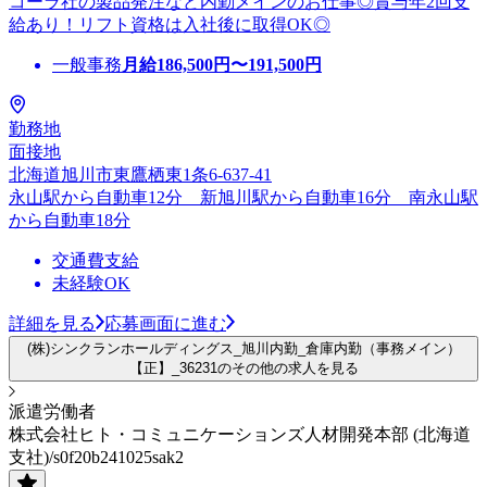
コーラ社の製品発注など内勤メインのお仕事◎賞与年2回支
給あり！リフト資格は入社後に取得OK◎
一般事務
月給
186,500
円〜
191,500
円
勤務地
面接地
北海道旭川市東鷹栖東1条6-637-41
永山駅から自動車12分 新旭川駅から自動車16分 南永山駅
から自動車18分
交通費支給
未経験OK
詳細を見る
応募画面に進む
(株)シンクランホールディングス_旭川内勤_倉庫内勤（事務メイン）
【正】_36231のその他の求人を見る
派遣労働者
株式会社ヒト・コミュニケーションズ人材開発本部 (北海道
支社)/s0f20b241025sak2