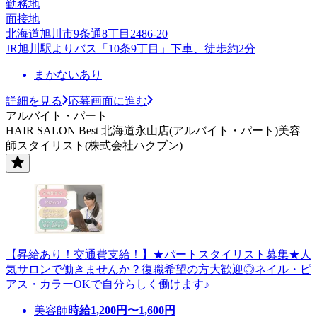
勤務地
面接地
北海道旭川市9条通8丁目2486-20
JR旭川駅よりバス「10条9丁目」下車、徒歩約2分
まかないあり
詳細を見る
応募画面に進む
アルバイト・パート
HAIR SALON Best 北海道永山店(アルバイト・パート)美容
師スタイリスト(株式会社ハクブン)
【昇給あり！交通費支給！】★パートスタイリスト募集★人
気サロンで働きませんか？復職希望の方大歓迎◎ネイル・ピ
アス・カラーOKで自分らしく働けます♪
美容師
時給
1,200
円〜
1,600
円