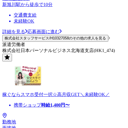
新旭川駅から徒歩で10分
交通費支給
未経験OK
詳細を見る
応募画面に進む
株式会社スタッフサービス/H10327058のその他の求人を見る
派遣労働者
株式会社日本パーソナルビジネス北海道支店(HK1_474)
稼ぐならスマホ受付一択☆高月収GET＼未経験OK／
携帯ショップ
時給
1,400
円〜
勤務地
面接地