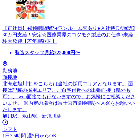
【正社員】●静岡県勤務●ワンルーム寮あり●入社特典◎総額
30万円支給！安定☆医療業界のコツモク製造のお仕事♪未経
験大歓迎【若年層歓迎】
製造スタッフ
月給
225,000
円〜
勤務地
面接地
北海道旭川市 ※こちらは当社の採用エリアとなります。 面
接は記載の採用エリア、ご自宅付近への出張面接（県外も
可）、 web面接でも行ないますので、お気軽にご相談くださ
いませ。 ※内定の場合は富士宮市(静岡県)へ入寮をお願いい
たします。
旭川駅、永山駅、新旭川駅
シフト
1日7.5時間 週5日からOK