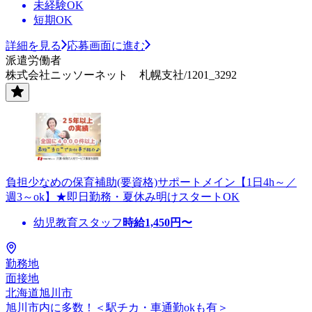
未経験OK
短期OK
詳細を見る
応募画面に進む
派遣労働者
株式会社ニッソーネット 札幌支社/1201_3292
負担少なめの保育補助(要資格)サポートメイン【1日4h～／
週3～ok】★即日勤務・夏休み明けスタートOK
幼児教育スタッフ
時給
1,450
円〜
勤務地
面接地
北海道旭川市
旭川市内に多数！＜駅チカ・車通勤okも有＞