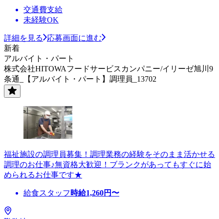
交通費支給
未経験OK
詳細を見る
応募画面に進む
新着
アルバイト・パート
株式会社HITOWAフードサービスカンパニー/イリーゼ旭川9
条通_【アルバイト・パート】調理員_13702
福祉施設の調理員募集！調理業務の経験をそのまま活かせる
調理のお仕事♪無資格大歓迎！ブランクがあってもすぐに始
められるお仕事です★
給食スタッフ
時給
1,260
円〜