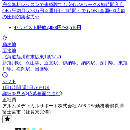
完全無料レッスンで未経験でも安心♪Wワーク&短時間入店
OK♪平均月収33万円☆週1日～1時間～でもOK♪全国600店舗
の圧倒的集客力☆
セラピスト
時給
2,088
円〜
3,510
円
勤務地
面接地
北海道旭川市末広東1条7-1-9
新旭川駅、永山駅、近文駅、伊納駅、納内駅、深川駅、東旭
川駅、桜岡駅、当麻駅
シフト
1日1時間 週1日からOK
詳細を見る
応募画面に進む
正社員
アルムメディカルサポート株式会社 A06_2※勤務地:静岡県
富士宮市（社員寮完備）