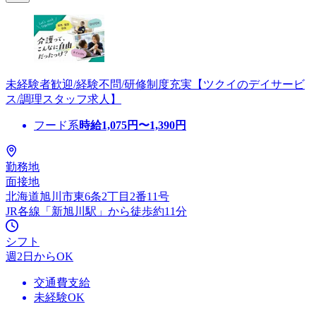
未経験者歓迎/経験不問/研修制度充実【ツクイのデイサービ
ス/調理スタッフ求人】
フード系
時給
1,075
円〜
1,390
円
勤務地
面接地
北海道旭川市東6条2丁目2番11号
JR各線「新旭川駅」から徒歩約11分
シフト
週2日からOK
交通費支給
未経験OK