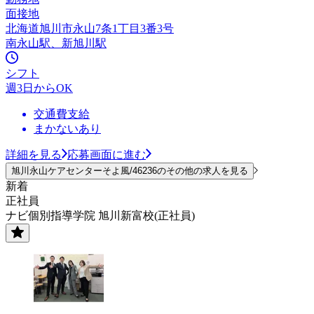
面接地
北海道旭川市永山7条1丁目3番3号
南永山駅、新旭川駅
シフト
週3日からOK
交通費支給
まかないあり
詳細を見る
応募画面に進む
旭川永山ケアセンターそよ風/46236のその他の求人を見る
新着
正社員
ナビ個別指導学院 旭川新富校(正社員)