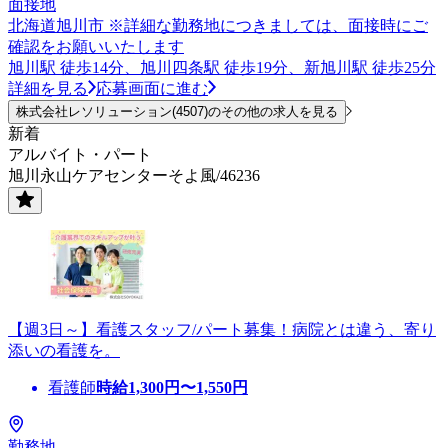
面接地
北海道旭川市 ※詳細な勤務地につきましては、面接時にご
確認をお願いいたします
旭川駅 徒歩14分、旭川四条駅 徒歩19分、新旭川駅 徒歩25分
詳細を見る
応募画面に進む
株式会社レソリューション(4507)のその他の求人を見る
新着
アルバイト・パート
旭川永山ケアセンターそよ風/46236
【週3日～】看護スタッフ/パート募集！病院とは違う、寄り
添いの看護を。
看護師
時給
1,300
円〜
1,550
円
勤務地