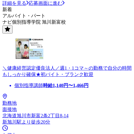
詳細を見る
応募画面に進む
新着
アルバイト・パート
ナビ個別指導学院 旭川新富校
＼健康経営認定優良法人／週1・1コマ～の勤務で自分の時間
もしっかり確保★初バイト・ブランク歓迎
個別指導講師
時給
1,140
円〜
1,466
円
勤務地
面接地
北海道旭川市新富2条2丁目8-14
新旭川駅より徒歩20分