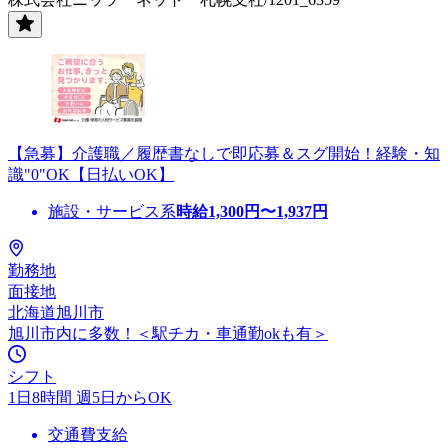
【急募】介護職／履歴書なしで即応募＆スグ開始！経験・知
識"0"OK【日払いOK】
施設・サービス系
時給
1,300
円〜
1,937
円
勤務地
面接地
北海道旭川市
旭川市内に多数！＜駅チカ・車通勤okも有＞
シフト
1日8時間 週5日からOK
交通費支給