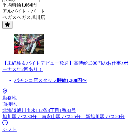
平均時給
1,664
円
アルバイト・パート
ベガスベガス旭川店
【未経験＆バイトデビュー歓迎】高時給1300円のお仕事♪ボ
ーナス年2回あり！
パチンコ店スタッフ
時給
1,300
円〜
勤務地
面接地
北海道旭川市永山2条8丁目1番33号
旭川駅 バス30分、南永山駅 バス25分、新旭川駅 バス20分
シフト