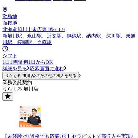
勤務地
面接地
北海道旭川市末広東1条7-1-9
新旭川駅、永山駅、近文駅、伊納駅、納内駅、深川駅、東旭
川駅、桜岡駅、当麻駅
シフト
1日1時間 週1日からOK
詳細を見る
応募画面に進む
りらくる 旭川店3のその他の求人を見る
業務委託契約
りらくる 旭川店
【未経験×無資格でも応募OK】セラピストで高収入を実現♪