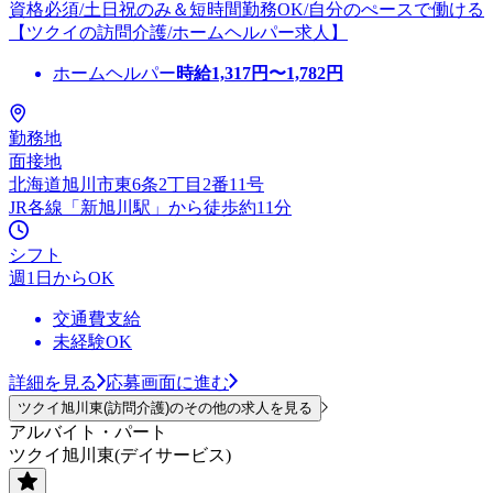
資格必須/土日祝のみ＆短時間勤務OK/自分のぺースで働ける
【ツクイの訪問介護/ホームヘルパー求人】
ホームヘルパー
時給
1,317
円〜
1,782
円
勤務地
面接地
北海道旭川市東6条2丁目2番11号
JR各線「新旭川駅」から徒歩約11分
シフト
週1日からOK
交通費支給
未経験OK
詳細を見る
応募画面に進む
ツクイ旭川東(訪問介護)のその他の求人を見る
アルバイト・パート
ツクイ旭川東(デイサービス)