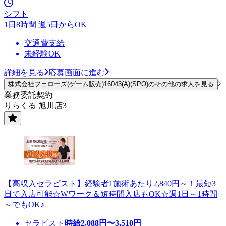
シフト
1日8時間 週5日からOK
交通費支給
未経験OK
詳細を見る
応募画面に進む
株式会社フェローズ(ゲーム販売)16043(A)(SPO)のその他の求人を見る
業務委託契約
りらくる 旭川店3
【高収入セラピスト】経験者1施術あたり2,840円～！最短3
日で入店可能☆Wワーク＆短時間入店もOK☆週1日～1時間
～でもOK♪
セラピスト
時給
2,088
円〜
3,510
円