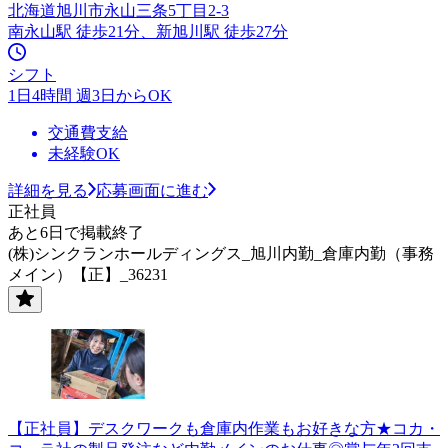
北海道旭川市永山三条5丁目2-3
南永山駅 徒歩21分、新旭川駅 徒歩27分
シフト
1日4時間 週3日からOK
交通費支給
未経験OK
詳細を見る
応募画面に進む
正社員
あと6日で掲載終了
(株)シンクランホールディングス_旭川内勤_倉庫内勤（事務
メイン）【正】_36231
【正社員】デスクワークも倉庫内作業もお好きな方★コカ・