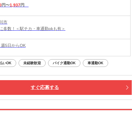
0
円〜
1,937
円
川市
に多数！＜駅チカ・車通勤okも有＞
 週5日からOK
払いOK
未経験歓迎
バイク通勤OK
車通勤OK
すぐ応募する