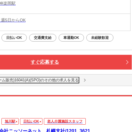
神楽岡駅
 週5日からOK
日払いOK
交通費支給
車通勤OK
未経験歓迎
すぐ応募する
販売)16041(A)(SPO)のその他の求人を見る
旭川駅
日払いOK
老人介護施設スタッフ
会社ニッソーネット 札幌支社/1201_3621