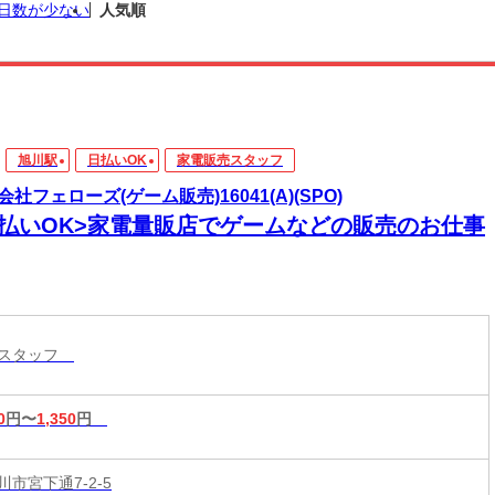
日数が少ない
人気順
旭川駅
日払いOK
家電販売スタッフ
会社フェローズ(ゲーム販売)16041(A)(SPO)
日払いOK>家電量販店でゲームなどの販売のお仕事
売スタッフ
0
円〜
1,350
円
市宮下通7-2-5