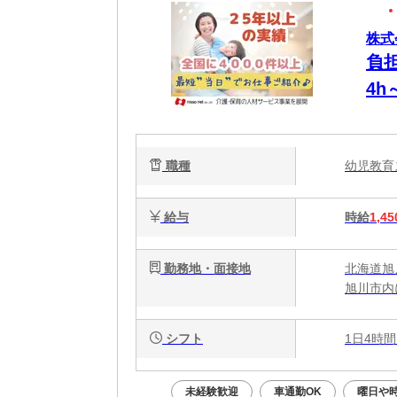
株式
負
4
OK
職種
幼児教
給与
時給
1,45
勤務地・面接地
北海道旭
旭川市内
シフト
1日4時間
未経験歓迎
車通勤OK
曜日や