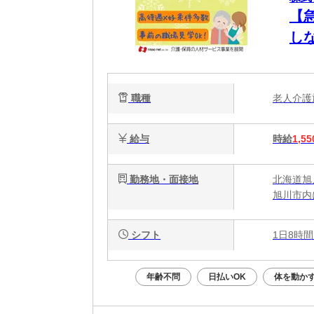
【
し
OK
職種
老人介
給与
時給
1,55
勤務地・面接地
北海道旭
旭川市内
シフト
1日8時間
年齢不問
日払いOK
体を動か