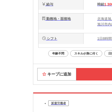
給与
時給
1,30
勤務地・面接地
北海道旭
旭川市内
シフト
1日8時間
年齢不問
スキルが身に付く
日
キープに追加
派遣労働者