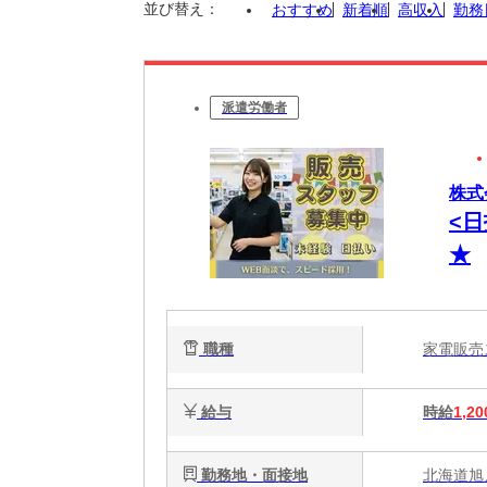
並び替え：
おすすめ
新着順
高収入
勤務
派遣労働者
株式
<
★
職種
家電販
給与
時給
1,20
勤務地・面接地
北海道旭川