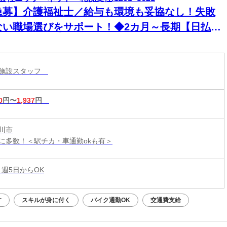
急募】介護福祉士／給与も環境も妥協なし！失敗
ない職場選びをサポート！◆2カ月～長期【日払い
】
護施設スタッフ
0
円〜
1,937
円
川市
に多数！＜駅チカ・車通勤okも有＞
 週5日からOK
す
スキルが身に付く
バイク通勤OK
交通費支給