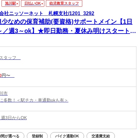
旭川駅
日払いOK
幼児教育スタッフ
会社ニッソーネット 札幌支社/1201_3292
担少なめの保育補助(要資格)サポートメイン【1日
h～／週3～ok】★即日勤務・夏休み明けスタート
育スタッフ
0
円〜
川市
に多数！＜駅チカ・車通勤okも有＞
 週3日からOK
時間が選べる
登録制
バイク通勤OK
交通費支給