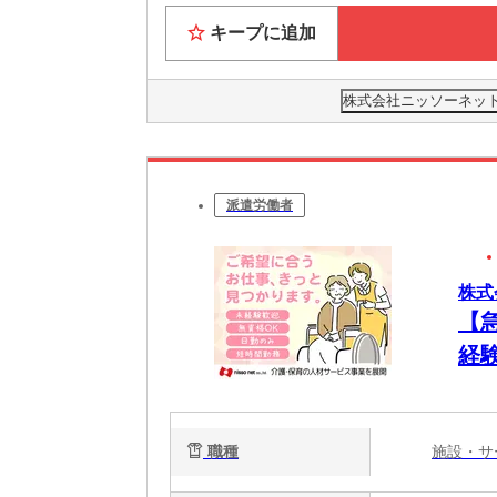
キープに追加
株式会社ニッソーネット 
派遣労働者
株式
【
経験
職種
施設・