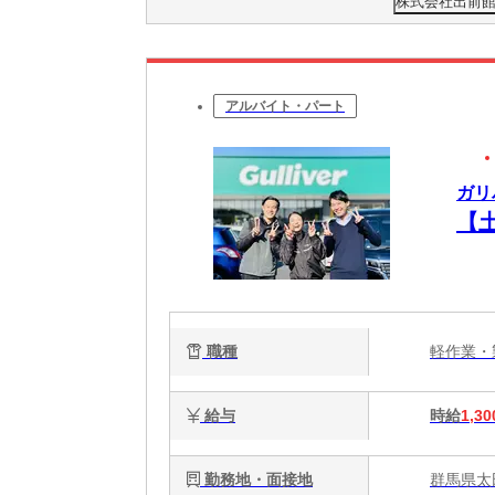
株式会社出前館
アルバイト・パート
ガリバ
【
職種
軽作業
給与
時給
1,30
勤務地・面接地
群馬県太