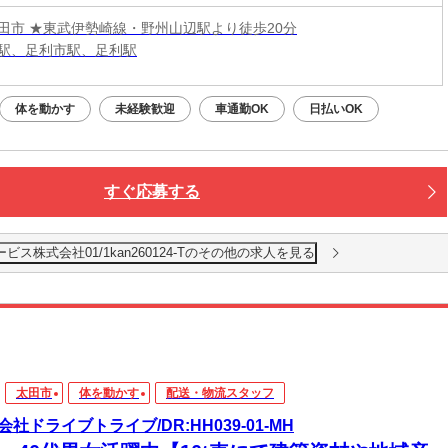
田市 ★東武伊勢崎線・野州山辺駅より徒歩20分
駅、足利市駅、足利駅
体を動かす
未経験歓迎
車通勤OK
日払いOK
すぐ応募する
株式会社01/1kan260124-Tのその他の求人を見る
太田市
体を動かす
配送・物流スタッフ
会社ドライブトライブ/DR:HH039-01-MH