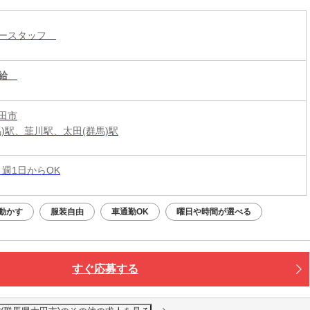
リースタッフ
給
田市
馬)駅、韮川駅、太田(群馬)駅
 週1日からOK
動かす
服装自由
車通勤OK
曜日や時間が選べる
すぐ応募する