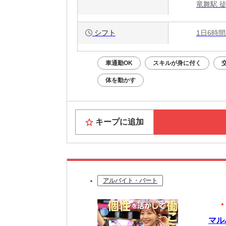
竜舞駅 徒
シフト
1日6時間
車通勤OK
スキルが身に付く
体を動かす
キープに追加
アルバイト・パート
マル