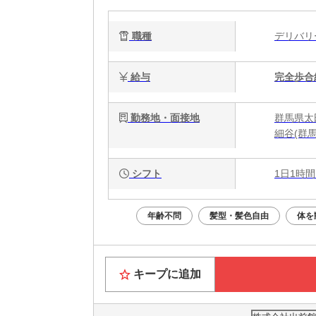
職種
デリバ
給与
完全歩合
勤務地・面接地
群馬県太
細谷(群
シフト
1日1時間
年齢不問
髪型・髪色自由
体を
キープに追加