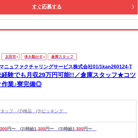
すぐ応募する
太田市
体を動かす
倉庫スタッフ
マニュファクチャリングサービス株式会社01/1kan260124-T
未経験でも月収29万円可能!!／倉庫スタッフ★コツ
ク作業♪寮完備◎
スタッフ (2)検品 (3)ピッキング
,300
円〜
(2)時給
1,300
円〜
(3)時給
1,300
円〜