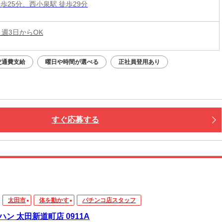
歩25分、西小泉駅 徒歩29分
 週3日からOK
交通費支給
曜日や時間が選べる
正社員登用あり
すぐ応募する
太田市
体を動かす
パチンコ店スタッフ
ハン 太田新道町店 0911A