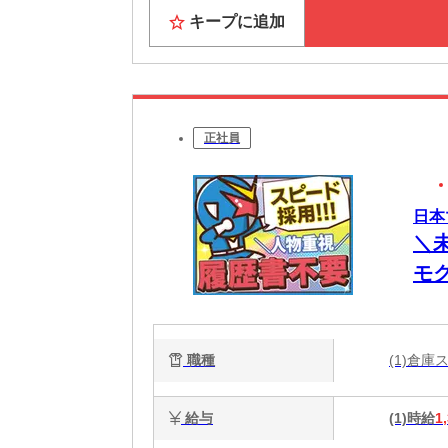
キープに追加
正社員
日本
＼
モ
職種
(1)倉庫
給与
(1)時給
1