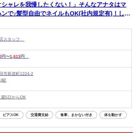
オシャレを我慢したくない！」そんなアナタはマ
ハンで♪髪型自由でネイルもOK(社内規定有)！しか
高時給↑↑＜履歴書不要＞
コ店スタッフ
0
円〜
1,613
円
市新道町1224-2
)駅
 週5日からOK
ピアスOK
交通費支給
食事、まかない付き
体を動かす