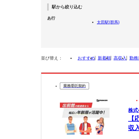
駅から絞り込む
あ行
太田駅(群馬)
並び替え：
おすすめ
新着順
高収入
勤務
業務委託契約
株式
【
収