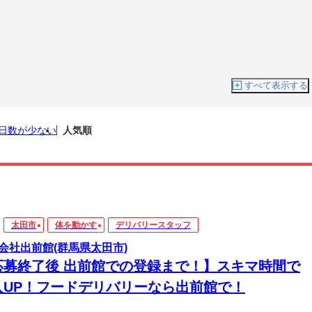
すべて表示する
日数が少ない
人気順
太田市
体を動かす
デリバリースタッフ
会社出前館(群馬県太田市)
応募終了後 出前館での登録まで！】スキマ時間で
入UP！フードデリバリーなら出前館で！