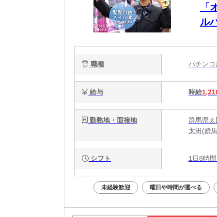
「
ル
も
職種
パチン
給与
時給
1,21
勤務地・面接地
群馬県太田
太田(群馬
シフト
1日8時間
未経験歓迎
曜日や時間が選べる