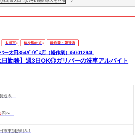
(群馬県太田市)のその他の求人を見る
太田市
体を動かす
軽作業・製造系
ー太田354ﾊﾞｲﾊﾟｽ店（軽作業）/5G01294L
土日勤務】週3日OK◎ガリバーの洗車アルバイト
・製造系
0
円〜
田市東別所町8-1