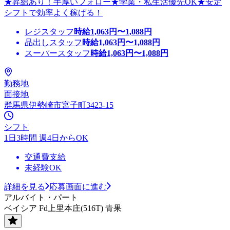
★昇給あり！手厚いフォロー★学業・私生活優先OK★安定
シフトで効率よく稼げる！
レジスタッフ
時給
1,063
円〜
1,088
円
品出しスタッフ
時給
1,063
円〜
1,088
円
スーパースタッフ
時給
1,063
円〜
1,088
円
勤務地
面接地
群馬県伊勢崎市宮子町3423-15
シフト
1日3時間 週4日からOK
交通費支給
未経験OK
詳細を見る
応募画面に進む
アルバイト・パート
ベイシア Fd上里本庄(516T) 青果