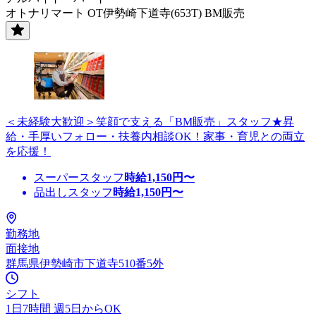
オトナリマート OT伊勢崎下道寺(653T) BM販売
＜未経験大歓迎＞笑顔で支える「BM販売」スタッフ★昇
給・手厚いフォロー・扶養内相談OK！家事・育児との両立
を応援！
スーパースタッフ
時給
1,150
円〜
品出しスタッフ
時給
1,150
円〜
勤務地
面接地
群馬県伊勢崎市下道寺510番5外
シフト
1日7時間 週5日からOK