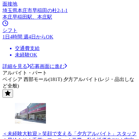
面接地
埼玉県本庄市早稲田の杜2-1-1
本庄早稲田駅、本庄駅
シフト
1日4時間 週4日からOK
交通費支給
未経験OK
詳細を見る
応募画面に進む
アルバイト・パート
ベイシア 西部モール(181T) 夕方アルバイト(レジ・品出しな
ど全般)
＜未経験大歓迎＞笑顔で支える「夕方アルバイト」スタッフ