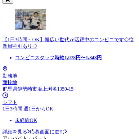
【1日3時間～OK】幅広い世代が活躍中のコンビニです◇従
業員割引あり◇
コンビニスタッフ
時給
1,078
円〜
1,348
円
勤務地
面接地
群馬県伊勢崎市境上渕名1359-15
シフト
1日3時間 週1日からOK
未経験OK
詳細を見る
応募画面に進む
アルバイト・パート