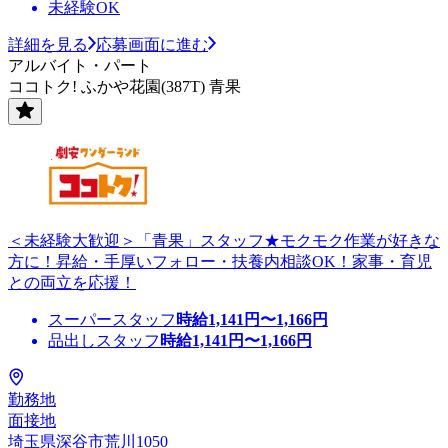
未経験OK
詳細を見る
応募画面に進む
アルバイト・パート
ココトク! ふかや花園(387T) 青果
＜未経験大歓迎＞「青果」スタッフ★モクモク作業が好きな
方に！昇給・手厚いフォロー・扶養内相談OK！家事・育児
との両立を応援！
スーパースタッフ
時給
1,141
円〜
1,166
円
品出しスタッフ
時給
1,141
円〜
1,166
円
勤務地
面接地
埼玉県深谷市荒川1050