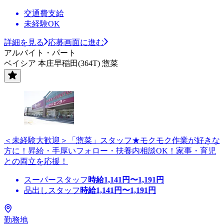
交通費支給
未経験OK
詳細を見る
応募画面に進む
アルバイト・パート
ベイシア 本庄早稲田(364T) 惣菜
＜未経験大歓迎＞「惣菜」スタッフ★モクモク作業が好きな
方に！昇給・手厚いフォロー・扶養内相談OK！家事・育児
との両立を応援！
スーパースタッフ
時給
1,141
円〜
1,191
円
品出しスタッフ
時給
1,141
円〜
1,191
円
勤務地