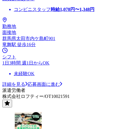
コンビニスタッフ
時給
1,078
円〜
1,348
円
勤務地
面接地
群馬県太田市内ケ島町901
竜舞駅 徒歩16分
シフト
1日3時間 週1日からOK
未経験OK
詳細を見る
応募画面に進む
派遣労働者
株式会社ロフティー/OT10021591