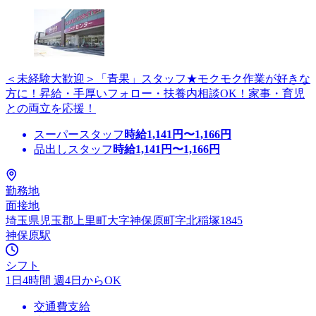
＜未経験大歓迎＞「青果」スタッフ★モクモク作業が好きな
方に！昇給・手厚いフォロー・扶養内相談OK！家事・育児
との両立を応援！
スーパースタッフ
時給
1,141
円〜
1,166
円
品出しスタッフ
時給
1,141
円〜
1,166
円
勤務地
面接地
埼玉県児玉郡上里町大字神保原町字北稲塚1845
神保原駅
シフト
1日4時間 週4日からOK
交通費支給