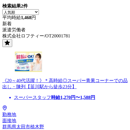
検索結果
2
件
平均時給
1,468
円
新着
派遣労働者
株式会社ロフティー/OT20001781
《20～40代活躍！》＊高時給◎スーパー青果コーナーでの品
出し・陳列【韮川駅から徒歩23分】
スーパースタッフ
時給
1,270
円〜
1,588
円
勤務地
面接地
群馬県太田市植木野