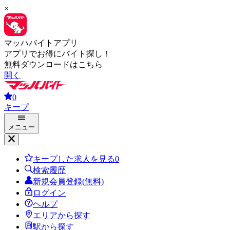
×
マッハバイトアプリ
アプリでお得にバイト探し！
無料ダウンロードはこちら
開く
0
キープ
メニュー
キープした求人を見る
0
検索履歴
新規会員登録(無料)
ログイン
ヘルプ
エリアから探す
駅から探す