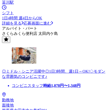
韮川駅
シフト
1日4時間 週4日からOK
詳細を見る
応募画面に進む
アルバイト・パート
さくらみくら便利店 太田内ケ島
◎ミドル・シニア活躍中◎1日3時間、週1日～OK!◇モダン
な雰囲気のコンビニです♪
コンビニスタッフ
時給
1,078
円〜
1,348
円
勤務地
面接地