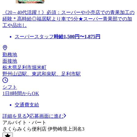
《20～40代活躍！》必須：スーパーや小売店での青果加工の
経験＊高時給◎福居駅より車で5分★スーパー青果部での加
工や品出し
スーパースタッフ
時給
1,500
円〜
1,875
円
勤務地
面接地
栃木県足利市堀米町
野州山辺駅、東武和泉駅、足利市駅
シフト
1日8時間からOK
交通費支給
詳細を見る
応募画面に進む
アルバイト・パート
さくらみくら便利店 伊勢崎境上渕名3