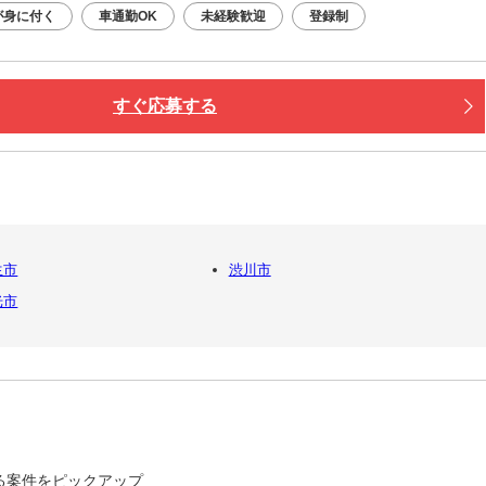
が身に付く
車通勤OK
未経験歓迎
登録制
すぐ応募する
生市
渋川市
光市
る案件をピックアップ