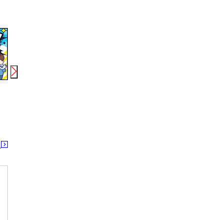
時給
1,350
円〜
時給
1,350
円〜
日給
株式会社綜合キャリアオプション(1314GH0803G14★92-N)
株式会社綜合キャリアオプション(1314GH0803G15★32-N)
テイケイ株式会社 
沼田駅
沼田駅
沼田駅
る