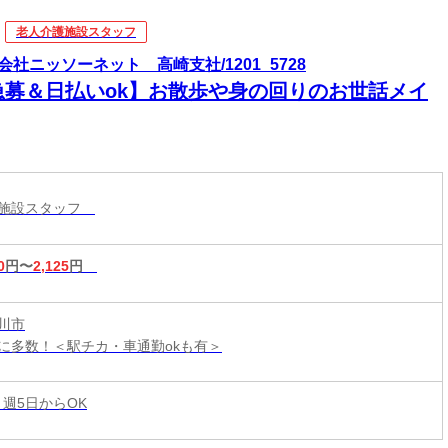
老人介護施設スタッフ
会社ニッソーネット 高崎支社/1201_5728
急募＆日払いok】お散歩や身の回りのお世話メイ
護施設スタッフ
0
円〜
2,125
円
川市
に多数！＜駅チカ・車通勤okも有＞
 週5日からOK