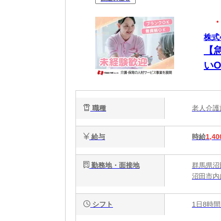
株式
【
いO
職種
老人介
給与
時給
1,40
勤務地・面接地
群馬県沼
沼田市内
シフト
1日8時間