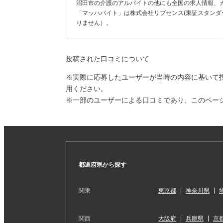
沼田市の介護のアルバイトの他にも全国の求人情報、
「マッハバイト」は株式会社リブセンス(東証スタンダー
りません）。
投稿された口コミについて
※実際に応募したユーザーが当時の内容に基いて
用ください。
※一部のユーザーによる口コミであり、このペー
都道府県から探す
関東
東京都
神奈川県
関西
大阪府
兵庫県
京