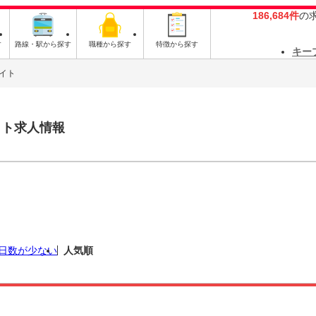
186,684件
の
す
路線・駅から探す
職種から探す
特徴から探す
キー
イト
イト求人情報
日数が少ない
人気順