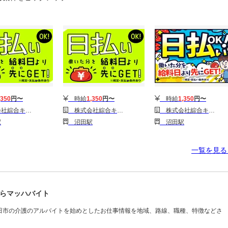
,350
円〜
時給
1,350
円〜
時給
1,350
円〜
1314GH0803G15★35-N)
株式会社綜合キャリアオプション(1314GH0803G15★85-N)
株式会社綜合キャリアオプション(1314GH0803G15★14-N)
駅
沼田駅
沼田駅
一覧を見
らマッハバイト
田市の介護のアルバイトを始めとしたお仕事情報を地域、路線、職種、特徴などさ