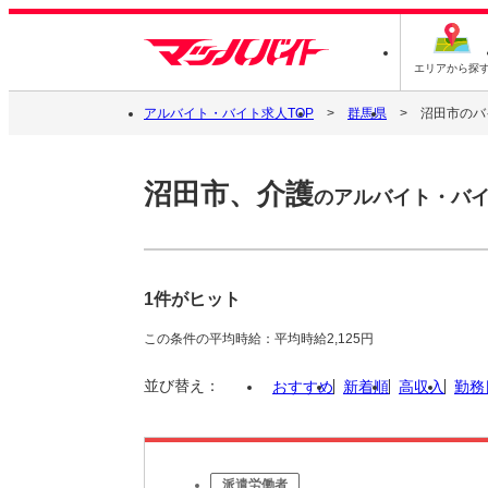
エリアから探
アルバイト・バイト求人TOP
群馬県
沼田市のバ
沼田市、介護
のアルバイト・バ
1件がヒット
この条件の平均時給：平均時給2,125円
並び替え：
おすすめ
新着順
高収入
勤務
派遣労働者