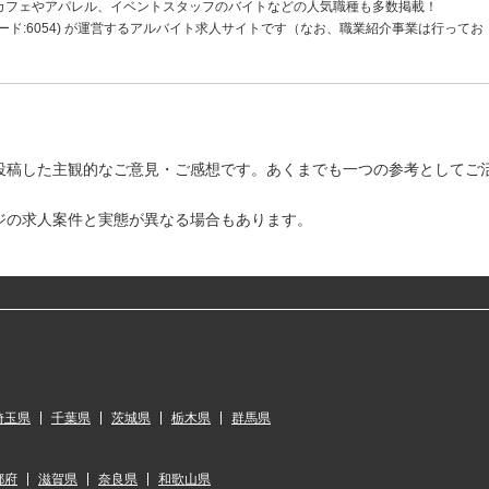
カフェやアパレル、イベントスタッフのバイトなどの人気職種も多数掲載！
ド:6054) が運営するアルバイト求人サイトです（なお、職業紹介事業は行ってお
投稿した主観的なご意見・ご感想です。あくまでも一つの参考としてご
ジの求人案件と実態が異なる場合もあります。
埼玉県
千葉県
茨城県
栃木県
群馬県
都府
滋賀県
奈良県
和歌山県