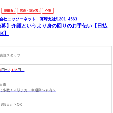
沼田市
医療・福祉系
介護
会社ニッソーネット 高崎支社/1201_4563
急募】介護というより身の回りのお手伝い【日払
K】
護施設スタッフ
0
円〜
2,125
円
田市
に多数！＜駅チカ・車通勤okも有＞
 週5日からOK