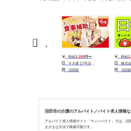
時給
1,200
円〜
時給
1
すき家 17号沼田店
株式会社綜合キャリアオプション(
沼田駅
沼田
沼田市の介護のアルバイト／バイト求人情報な
アルバイト求人情報サイト「マッハバイト」では、沼
まざまな方法で検索可能です。