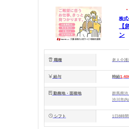
株式
【
ン
職種
老人介
給与
時給
1,40
勤務地・面接地
群馬県渋
渋川市内
シフト
1日8時間