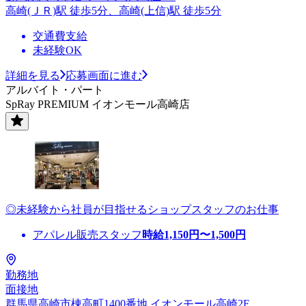
高崎(ＪＲ)駅 徒歩5分、高崎(上信)駅 徒歩5分
交通費支給
未経験OK
詳細を見る
応募画面に進む
アルバイト・パート
SpRay PREMIUM イオンモール高崎店
◎未経験から社員が目指せるショップスタッフのお仕事
アパレル販売スタッフ
時給
1,150
円〜
1,500
円
勤務地
面接地
群馬県高崎市棟高町1400番地 イオンモール高崎2F