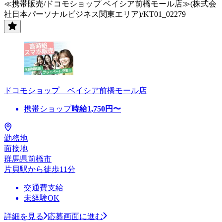
≪携帯販売/ドコモショップ ベイシア前橋モール店≫(株式会
社日本パーソナルビジネス関東エリア)/KT01_02279
ドコモショップ ベイシア前橋モール店
携帯ショップ
時給
1,750
円〜
勤務地
面接地
群馬県前橋市
片貝駅から徒歩11分
交通費支給
未経験OK
詳細を見る
応募画面に進む