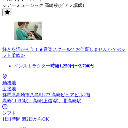
シアーミュージック 高崎校(ピアノ講師)
好きを活かそう！★音楽スクールでお仕事しませんか？≪シ
フト柔軟≫
インストラクター
時給
1,250
円〜
2,700
円
勤務地
面接地
群馬県高崎市八島町273 高崎ピュアビル2階
高崎(ＪＲ)駅、高崎(上信)駅、北高崎駅
シフト
1日1時間 週2日からOK