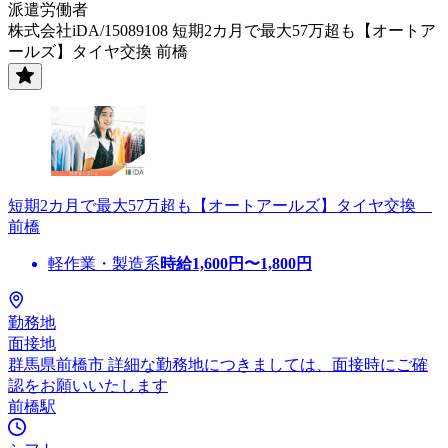
派遣労働者
株式会社iDA/15089108 短期2カ月で最大57万超も【オートア
ールズ】タイヤ交換 前橋
短期2カ月で最大57万超も【オートアールズ】タイヤ交換
前橋
軽作業・製造系
時給
1,600
円〜
1,800
円
勤務地
面接地
群馬県前橋市 詳細な勤務地につきましては、面接時にご確
認をお願いいたします
前橋駅