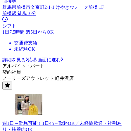
面接地
群馬県前橋市文京町2-1-1 けやきウォーク前橋 1F
前橋駅 徒歩10分
シフト
1日7.5時間 週5日からOK
交通費支給
未経験OK
詳細を見る
応募画面に進む
アルバイト・パート
契約社員
ノーリーズアウトレット 軽井沢店
週1日～勤務可能！1日4h～勤務OK／未経験歓迎・社割あ
り・扶養内OK