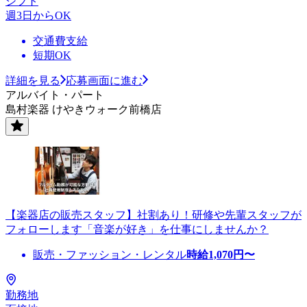
シフト
週3日からOK
交通費支給
短期OK
詳細を見る
応募画面に進む
アルバイト・パート
島村楽器 けやきウォーク前橋店
【楽器店の販売スタッフ】社割あり！研修や先輩スタッフが
フォローします「音楽が好き」を仕事にしませんか？
販売・ファッション・レンタル
時給
1,070
円〜
勤務地