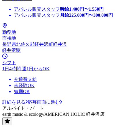
アパレル販売スタッフ
時給
1,400
円〜
1,550
円
アパレル販売スタッフ
月給
225,000
円〜
300,000
円
勤務地
面接地
長野県北佐久郡軽井沢町軽井沢
軽井沢駅
シフト
1日4時間 週1日からOK
交通費支給
未経験OK
短期OK
詳細を見る
応募画面に進む
アルバイト・パート
earth music & ecology/AMERICAN HOLIC 軽井沢店