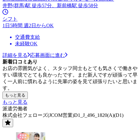
井野(群馬)駅 徒歩57分、新前橋駅 徒歩58分
シフト
1日5時間 週2日からOK
交通費支給
未経験OK
詳細を見る
応募画面に進む
新着口コミあり
お店の雰囲気がよく、スタッフ同士もとても気さくで働きや
すい環境でとても良かったです。まだ新人ですが頑張って早
く一人前に慣れるように先輩の姿を見て頑張りたいと思いま
す。
もっと見る
もっと見る
派遣労働者
株式会社フェローズ(JCOM営業)D1_J_496_1820(A)(D1)