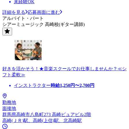
未経験OK
詳細を見る
応募画面に進む
アルバイト・パート
シアーミュージック 高崎校(ギター講師)
好きを活かそう！★音楽スクールでお仕事しませんか？≪シ
フト柔軟≫
インストラクター
時給
1,250
円〜
2,700
円
勤務地
面接地
群馬県高崎市八島町273 高崎ピュアビル2階
高崎(ＪＲ)駅、高崎(上信)駅、北高崎駅