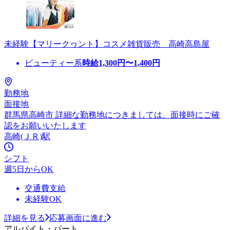
未経験【マリークヮント】コスメ雑貨販売 高崎高島屋
ビューティー系
時給
1,300
円〜
1,400
円
勤務地
面接地
群馬県高崎市 詳細な勤務地につきましては、面接時にご確
認をお願いいたします
高崎(ＪＲ)駅
シフト
週5日からOK
交通費支給
未経験OK
詳細を見る
応募画面に進む
アルバイト・パート