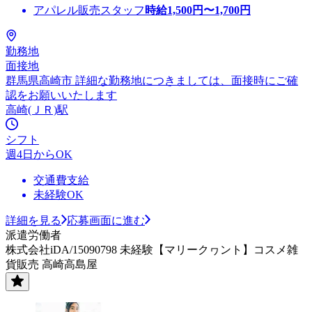
アパレル販売スタッフ
時給
1,500
円〜
1,700
円
勤務地
面接地
群馬県高崎市 詳細な勤務地につきましては、面接時にご確
認をお願いいたします
高崎(ＪＲ)駅
シフト
週4日からOK
交通費支給
未経験OK
詳細を見る
応募画面に進む
派遣労働者
株式会社iDA/15090798 未経験【マリークヮント】コスメ雑
貨販売 高崎高島屋