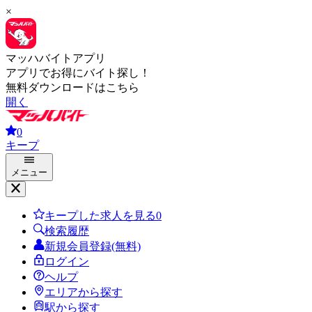
×
マッハバイトアプリ
アプリでお得にバイト探し！
無料ダウンロードはこちら
開く
0
キープ
メニュー
キープした求人を見る
0
検索履歴
新規会員登録(無料)
ログイン
ヘルプ
エリアから探す
駅から探す