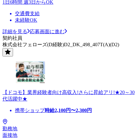
1日6時間 週3日からOK
交通費支給
未経験OK
詳細を見る
応募画面に進む
契約社員
株式会社フェローズ(D経験)D2_DK_498_407T(A)(D2)
【ドコモ】業界経験者向け高収入!さらに昇給アリ!★20～30
代活躍中★
携帯ショップ
時給
2,100
円〜
2,300
円
勤務地
面接地