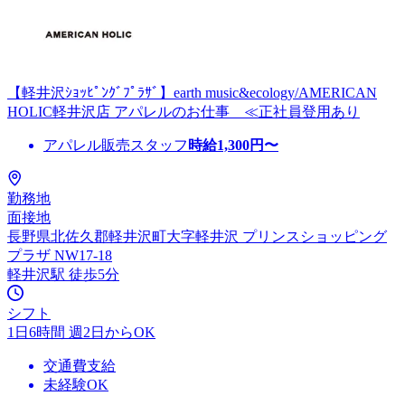
【軽井沢ｼｮｯﾋﾟﾝｸﾞﾌﾟﾗｻﾞ】earth music&ecology/AMERICAN
HOLIC軽井沢店 アパレルのお仕事 ≪正社員登用あり
アパレル販売スタッフ
時給
1,300
円〜
勤務地
面接地
長野県北佐久郡軽井沢町大字軽井沢 プリンスショッピング
プラザ NW17-18
軽井沢駅 徒歩5分
シフト
1日6時間 週2日からOK
交通費支給
未経験OK