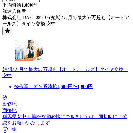
平均時給
1,800
円
派遣労働者
株式会社iDA/15089106 短期2カ月で最大57万超も【オートア
ールズ】タイヤ交換 安中
短期2カ月で最大57万超も【オートアールズ】タイヤ交換
安中
軽作業・製造系
時給
1,600
円〜
1,800
円
勤務地
面接地
群馬県安中市 詳細な勤務地につきましては、面接時にご確
認をお願いいたします
安中駅