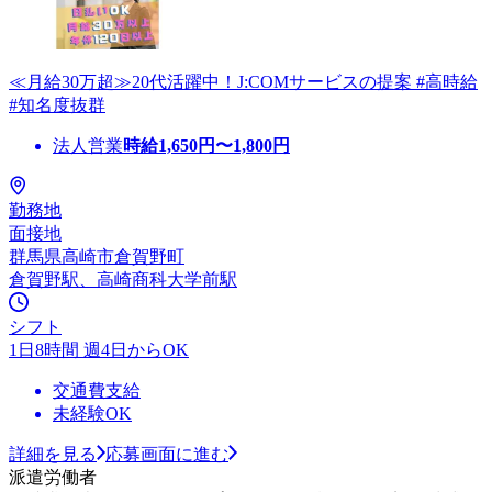
≪月給30万超≫20代活躍中！J:COMサービスの提案 #高時給
#知名度抜群
法人営業
時給
1,650
円〜
1,800
円
勤務地
面接地
群馬県高崎市倉賀野町
倉賀野駅、高崎商科大学前駅
シフト
1日8時間 週4日からOK
交通費支給
未経験OK
詳細を見る
応募画面に進む
派遣労働者