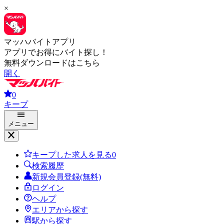
×
マッハバイトアプリ
アプリでお得にバイト探し！
無料ダウンロードはこちら
開く
0
キープ
メニュー
キープした求人を見る
0
検索履歴
新規会員登録(無料)
ログイン
ヘルプ
エリアから探す
駅から探す