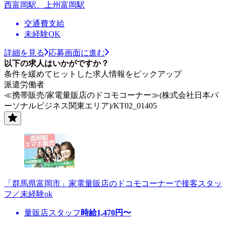
西富岡駅、上州富岡駅
交通費支給
未経験OK
詳細を見る
応募画面に進む
以下の求人はいかがですか？
条件を緩めてヒットした求人情報をピックアップ
派遣労働者
≪携帯販売/家電量販店のドコモコーナー≫(株式会社日本パ
ーソナルビジネス関東エリア)/KT02_01405
「群馬県富岡市」家電量販店のドコモコーナーで接客スタッ
フ／未経験ok
量販店スタッフ
時給
1,470
円〜