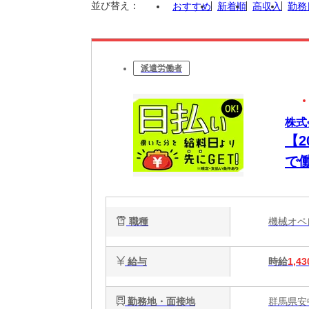
並び替え：
おすすめ
新着順
高収入
勤務
派遣労働者
株式
【
で
職種
機械オ
給与
時給
1,43
勤務地・面接地
群馬県安