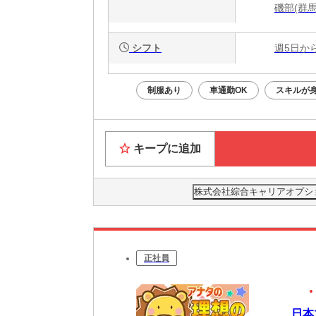
磯部(群
シフト
週5日か
制服あり
車通勤OK
スキルが
キープに追加
株式会社綜合キャリアオプション(
正社員
日本