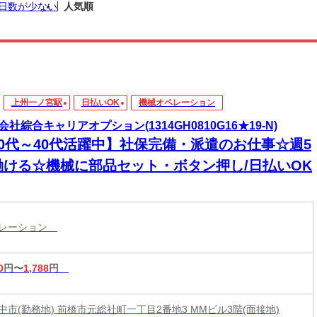
日数が少ない
人気順
上州一ノ宮駅
日払いOK
機械オペレーション
会社綜合キャリアオプション(1314GH0810G16★19-N)
20代～40代活躍中】社保完備・派遣のお仕事☆週5
働ける☆機械に部品セット・ボタン押し/日払いOK
ペレーション
0
円〜
1,788
円
中市(勤務地) 前橋市元総社町一丁目2番地3 MMビル3階(面接地)