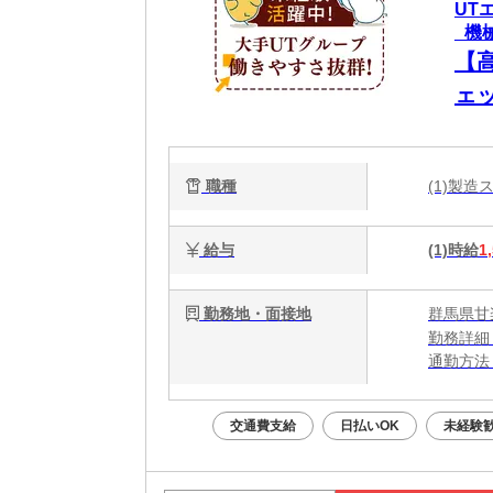
UT
_機
【
ェ
職種
(1)製
給与
(1)時給
1
勤務地・面接地
群馬県甘
勤務詳細
通勤方法
最寄り駅
※構内の
交通費支給
日払いOK
未経験