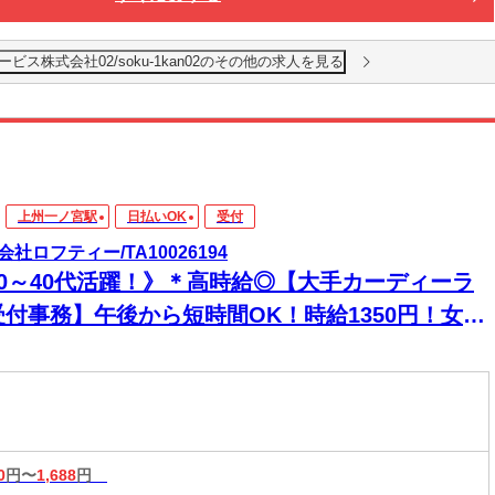
ス株式会社02/soku-1kan02のその他の求人を見る
上州一ノ宮駅
日払いOK
受付
会社ロフティー/TA10026194
20～40代活躍！》＊高時給◎【大手カーディーラ
受付事務】午後から短時間OK！時給1350円！女性
躍中★制服貸与
0
円〜
1,688
円