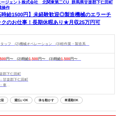
エージェント株式会社 北関東第二CU_群馬県甘楽郡下仁田町
械操作
高時給1500円】未経験歓迎◎製造機械のエラーチ
ックのお仕事！長期休暇あり★月収25万円可
造スタッフ (2)機械オペレーション (3)軽作業・製造系
,500
円〜
(2)時給
1,500
円〜
(3)時給
1,500
円〜
楽郡下仁田町
：甘楽郡下仁田町
：車
：下仁田駅から車6分
（無料）駐車場利用OK
歓迎
週払いOK
体を動かす
車通勤OK