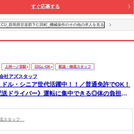
すぐ応募する
二CU_群馬県甘楽郡下仁田町_機械操作のその他の求人を見る
上州一ノ宮駅
日払いOK
配送・物流スタッフ
会社アズスタッフ
ミドル・シニア世代活躍中！！／普通免許でOK！
配送ドライバー》運転に集中できる◎体の負担は
少！！来社不要・電話登録OK！
物流スタッフ