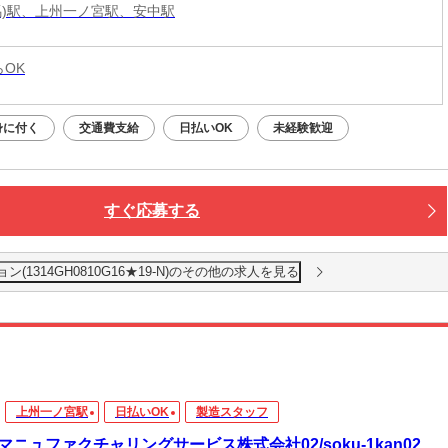
馬)駅、上州一ノ宮駅、安中駅
らOK
身に付く
交通費支給
日払いOK
未経験歓迎
すぐ応募する
1314GH0810G16★19-N)のその他の求人を見る
上州一ノ宮駅
日払いOK
製造スタッフ
マニュファクチャリングサービス株式会社02/soku-1kan02