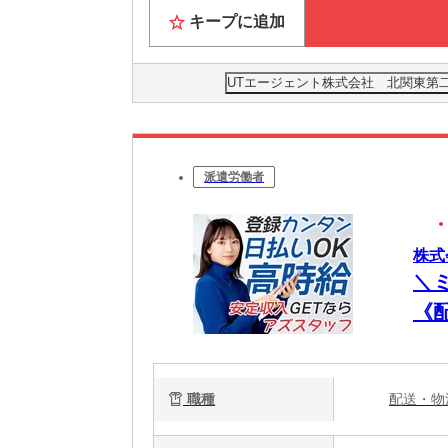
キープに追加
UTエージェント株式会社 北関東第
派遣労働者
株式
＼
《
極
職種
配送・