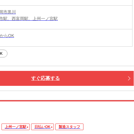
岡市黒川
市駅、西富岡駅、上州一ノ宮駅
からOK
K
すぐ応募する
上州一ノ宮駅
日払いOK
製造スタッフ