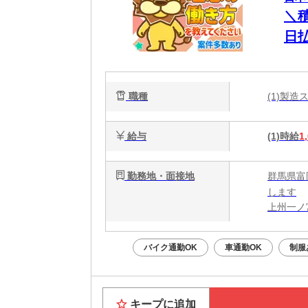
＼
日
チ
職種
(1)製
給与
(1)時給
1
勤務地・面接地
群馬県富
します
上州一ノ
バイク通勤OK
車通勤OK
制服
キープに追加