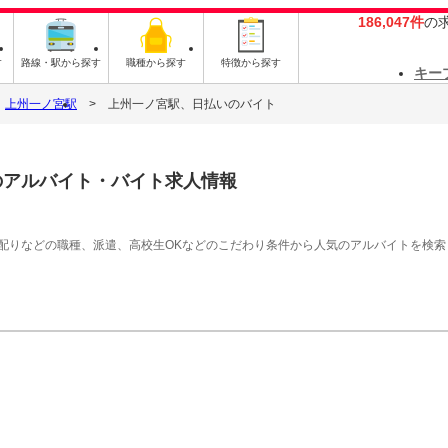
186,047件
の
す
路線・駅から探す
職種から探す
特徴から探す
キー
上州一ノ宮駅
上州一ノ宮駅、日払いのバイト
のアルバイト・バイト求人情報
シ配りなどの職種、派遣、高校生OKなどのこだわり条件から人気のアルバイトを検索