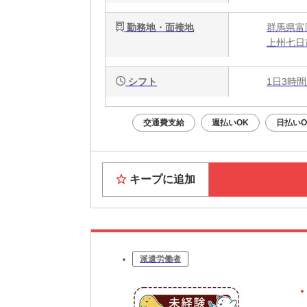
勤務地・面接地
群馬県富
上州七日
シフト
1日3時間
交通費支給
週払いOK
日払いO
キープに追加
派遣労働者