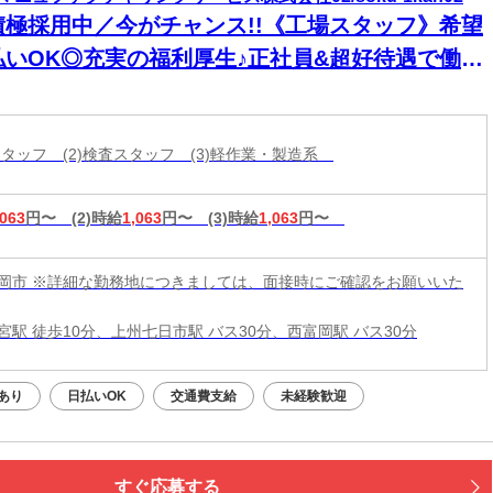
積極採用中／今がチャンス!!《工場スタッフ》希望
払いOK◎充実の福利厚生♪正社員&超好待遇で働く
ャンス★*
造スタッフ (2)検査スタッフ (3)軽作業・製造系
,063
円〜
(2)時給
1,063
円〜
(3)時給
1,063
円〜
岡市 ※詳細な勤務地につきましては、面接時にご確認をお願いいた
宮駅 徒歩10分、上州七日市駅 バス30分、西富岡駅 バス30分
あり
日払いOK
交通費支給
未経験歓迎
すぐ応募する