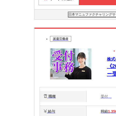
日本マニュファクチャリングサービ
派遣労働者
株式
《
ー
活
職種
受付
給与
時給
1,35