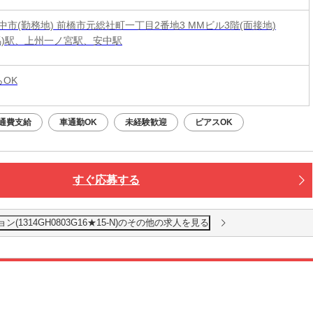
中市(勤務地) 前橋市元総社町一丁目2番地3 MMビル3階(面接地)
馬)駅、上州一ノ宮駅、安中駅
らOK
通費支給
車通勤OK
未経験歓迎
ピアスOK
すぐ応募する
1314GH0803G16★15-N)のその他の求人を見る