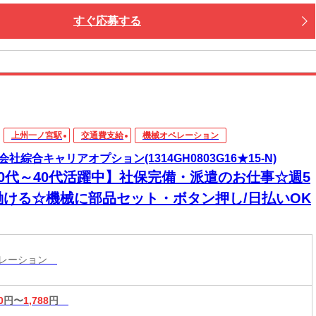
すぐ応募する
上州一ノ宮駅
交通費支給
機械オペレーション
会社綜合キャリアオプション(1314GH0803G16★15-N)
20代～40代活躍中】社保完備・派遣のお仕事☆週5
働ける☆機械に部品セット・ボタン押し/日払いOK
ペレーション
0
円〜
1,788
円