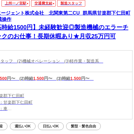
上州一ノ宮駅
交通費支給
製造スタッフ
エージェント株式会社 北関東第二CU_群馬県甘楽郡下仁田町
械操作
高時給1500円】未経験歓迎◎製造機械のエラーチ
ックのお仕事！長期休暇あり★月収25万円可
造スタッフ (2)機械オペレーション (3)軽作業・製造系
,500
円〜
(2)時給
1,500
円〜
(3)時給
1,500
円〜
楽郡下仁田町
：甘楽郡下仁田町
：車
：下仁田駅から車6分
（無料）駐車場利用OK
迎
週払いOK
日払いOK
髪型・髪色自由