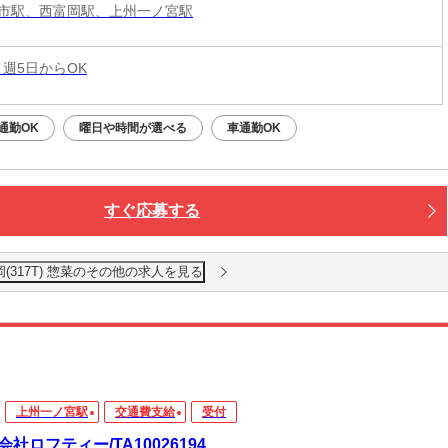
市駅、西富岡駅、上州一ノ宮駅
 週5日からOK
通勤OK
曜日や時間が選べる
車通勤OK
すぐ応募する
(317T) 惣菜のその他の求人を見る
上州一ノ宮駅
交通費支給
受付
会社ロフティー/TA10026194