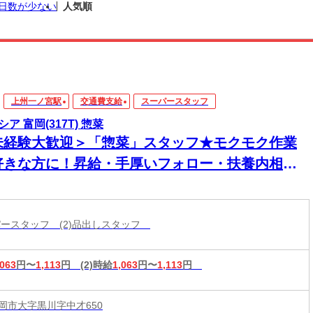
日数が少ない
人気順
上州一ノ宮駅
交通費支給
スーパースタッフ
ア 富岡(317T) 惣菜
未経験大歓迎＞「惣菜」スタッフ★モクモク作業
好きな方に！昇給・手厚いフォロー・扶養内相談
K！家事・育児との両立を応援！
ーパースタッフ (2)品出しスタッフ
,063
円〜
1,113
円
(2)時給
1,063
円〜
1,113
円
岡市大字黒川字中才650