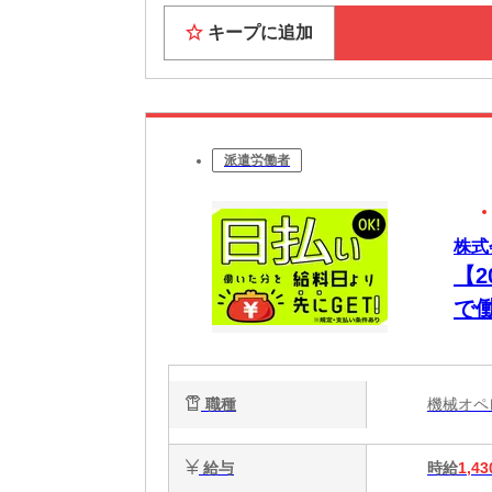
キープに追加
派遣労働者
株式
【
で
職種
機械オ
給与
時給
1,43