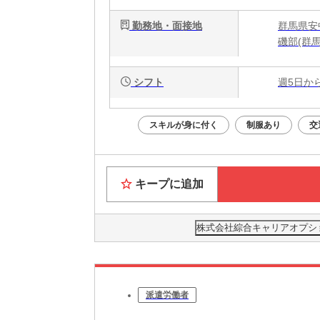
勤務地・面接地
群馬県安
磯部(群
シフト
週5日か
スキルが身に付く
制服あり
交
キープに追加
株式会社綜合キャリアオプション(
派遣労働者