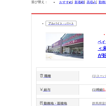
並び替え：
おすすめ
新着順
高収入
勤務
アルバイト・パート
ベイシ
＜
が
O
職種
(1)ス
給与
(1)時給
1
勤務地・面接地
群馬県富