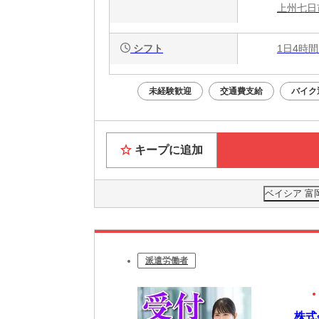
上州七日
シフト
1日4時間
未経験歓迎
交通費支給
バイク
キープに追加
ベイシア 富岡
派遣労働者
株式