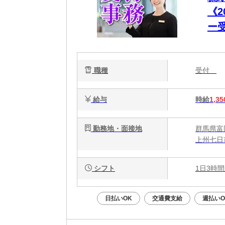
《
ー
活
職種
受付
給与
時給
1,35
勤務地・面接地
群馬県富
上州七日
シフト
1日3時間
日払いOK
交通費支給
週払いO