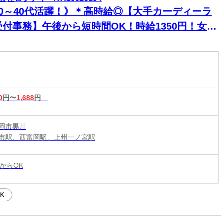
20～40代活躍！》＊高時給◎【大手カーディーラ
受付事務】午後から短時間OK！時給1350円！女性
躍中★制服貸与
0
円〜
1,688
円
岡市黒川
市駅、西富岡駅、上州一ノ宮駅
からOK
K