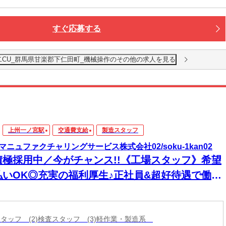
すぐ応募する
二CU_群馬県甘楽郡下仁田町_機械操作のその他の求人を見る
上州一ノ宮駅
交通費支給
製造スタッフ
マニュファクチャリングサービス株式会社02/soku-1kan02
積極採用中／今がチャンス!!《工場スタッフ》希望
払いOK◎充実の福利厚生♪正社員&超好待遇で働く
ャンス★*
造スタッフ (2)検査スタッフ (3)軽作業・製造系