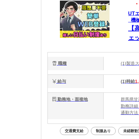
UT
_機
【
ェ
職種
(1)製
給与
(1)時給
1
勤務地・面接地
群馬県甘
勤務詳細
通勤方法
最寄り駅
※構内の
交通費支給
制服あり
未経験歓