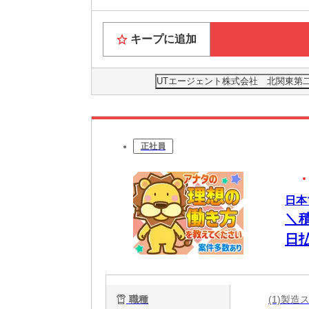
キープに追加
UTエージェント株式会社 北関東第
正社員
日本
＼
日
チ
職種
(1)製