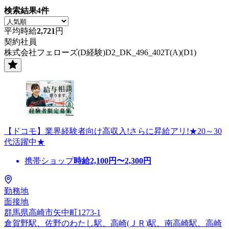
検索結果
4
件
平均時給
2,721
円
契約社員
株式会社フェローズ(D経験)D2_DK_496_402T(A)(D1)
【ドコモ】業界経験者向け高収入!さらに昇給アリ!★20～30
代活躍中★
携帯ショップ
時給
2,100
円〜
2,300
円
勤務地
面接地
群馬県高崎市矢中町1273-1
倉賀野駅、佐野のわたし駅、高崎(ＪＲ)駅、南高崎駅、高崎