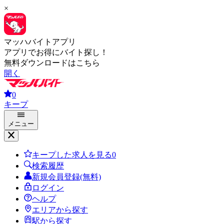
×
マッハバイトアプリ
アプリでお得にバイト探し！
無料ダウンロードはこちら
開く
0
キープ
メニュー
キープした求人を見る
0
検索履歴
新規会員登録(無料)
ログイン
ヘルプ
エリアから探す
駅から探す