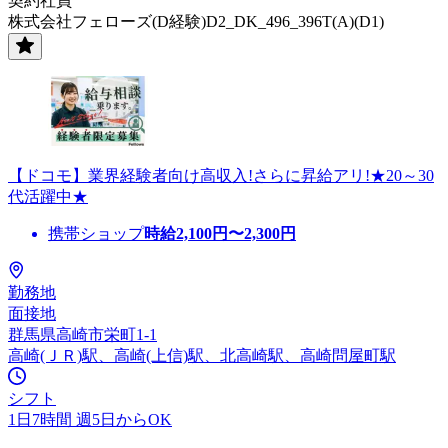
契約社員
株式会社フェローズ(D経験)D2_DK_496_396T(A)(D1)
【ドコモ】業界経験者向け高収入!さらに昇給アリ!★20～30
代活躍中★
携帯ショップ
時給
2,100
円〜
2,300
円
勤務地
面接地
群馬県高崎市栄町1-1
高崎(ＪＲ)駅、高崎(上信)駅、北高崎駅、高崎問屋町駅
シフト
1日7時間 週5日からOK