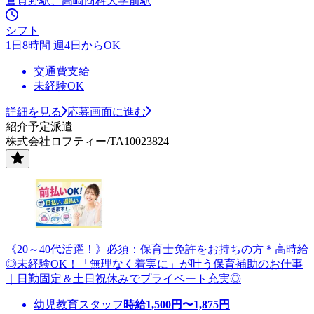
倉賀野駅、高崎商科大学前駅
シフト
1日8時間 週4日からOK
交通費支給
未経験OK
詳細を見る
応募画面に進む
紹介予定派遣
株式会社ロフティー/TA10023824
《20～40代活躍！》必須：保育士免許をお持ちの方＊高時給
◎未経験OK！「無理なく着実に」が叶う保育補助のお仕事
｜日勤固定＆土日祝休みでプライベート充実◎
幼児教育スタッフ
時給
1,500
円〜
1,875
円