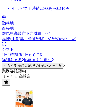
セラピスト
時給
2,088
円〜
3,510
円
勤務地
面接地
群馬県高崎市下之城町490-1
高崎(ＪＲ)駅、倉賀野駅、佐野のわたし駅
シフト
1日1時間 週1日からOK
詳細を見る
応募画面に進む
りらくる 高崎店3のその他の求人を見る
業務委託契約
りらくる 高崎店