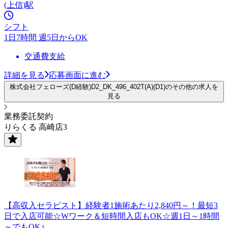
(上信)駅
シフト
1日7時間 週5日からOK
交通費支給
詳細を見る
応募画面に進む
株式会社フェローズ(D経験)D2_DK_496_402T(A)(D1)のその他の求人を
見る
業務委託契約
りらくる 高崎店3
【高収入セラピスト】経験者1施術あたり2,840円～！最短3
日で入店可能☆Wワーク＆短時間入店もOK☆週1日～1時間
～でもOK♪