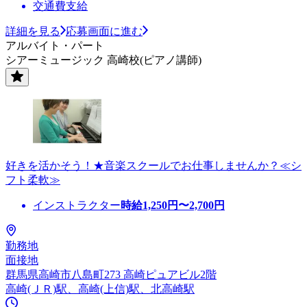
交通費支給
詳細を見る
応募画面に進む
アルバイト・パート
シアーミュージック 高崎校(ピアノ講師)
好きを活かそう！★音楽スクールでお仕事しませんか？≪シ
フト柔軟≫
インストラクター
時給
1,250
円〜
2,700
円
勤務地
面接地
群馬県高崎市八島町273 高崎ピュアビル2階
高崎(ＪＲ)駅、高崎(上信)駅、北高崎駅