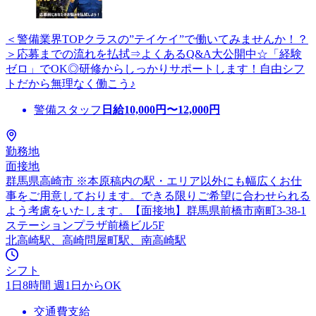
＜警備業界TOPクラスの”テイケイ”で働いてみませんか！？
＞応募までの流れを払拭⇒よくあるQ&A大公開中☆「経験
ゼロ」でOK◎研修からしっかりサポートします！自由シフ
トだから無理なく働こう♪
警備スタッフ
日給
10,000
円〜
12,000
円
勤務地
面接地
群馬県高崎市 ※本原稿内の駅・エリア以外にも幅広くお仕
事をご用意しております。できる限りご希望に合わせられる
よう考慮をいたします。【面接地】群馬県前橋市南町3-38-1
ステーションプラザ前橋ビル5F
北高崎駅、高崎問屋町駅、南高崎駅
シフト
1日8時間 週1日からOK
交通費支給