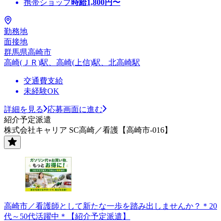
携帯ショップ
時給
1,800
円〜
勤務地
面接地
群馬県高崎市
高崎(ＪＲ)駅、高崎(上信)駅、北高崎駅
交通費支給
未経験OK
詳細を見る
応募画面に進む
紹介予定派遣
株式会社キャリア SC高崎／看護【高崎市-016】
高崎市／看護師として新たな一歩を踏み出しませんか？＊20
代～50代活躍中＊【紹介予定派遣】