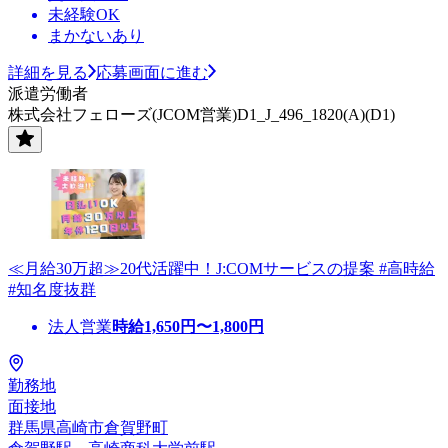
未経験OK
まかないあり
詳細を見る
応募画面に進む
派遣労働者
株式会社フェローズ(JCOM営業)D1_J_496_1820(A)(D1)
≪月給30万超≫20代活躍中！J:COMサービスの提案 #高時給
#知名度抜群
法人営業
時給
1,650
円〜
1,800
円
勤務地
面接地
群馬県高崎市倉賀野町