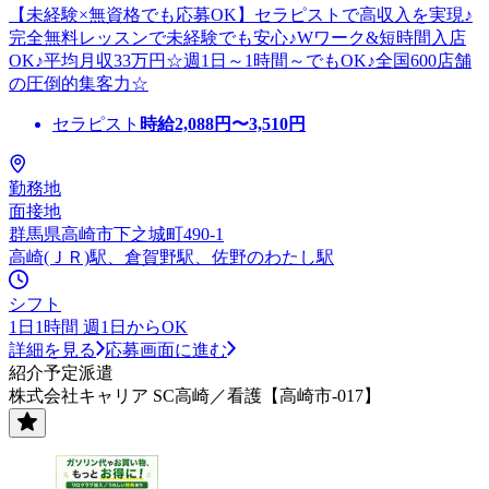
【未経験×無資格でも応募OK】セラピストで高収入を実現♪
完全無料レッスンで未経験でも安心♪Wワーク&短時間入店
OK♪平均月収33万円☆週1日～1時間～でもOK♪全国600店舗
の圧倒的集客力☆
セラピスト
時給
2,088
円〜
3,510
円
勤務地
面接地
群馬県高崎市下之城町490-1
高崎(ＪＲ)駅、倉賀野駅、佐野のわたし駅
シフト
1日1時間 週1日からOK
詳細を見る
応募画面に進む
紹介予定派遣
株式会社キャリア SC高崎／看護【高崎市-017】