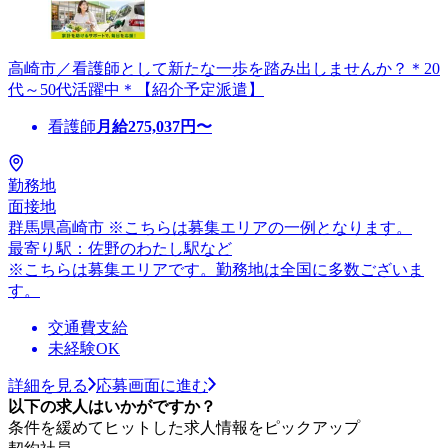
高崎市／看護師として新たな一歩を踏み出しませんか？＊20
代～50代活躍中＊【紹介予定派遣】
看護師
月給
275,037
円〜
勤務地
面接地
群馬県高崎市 ※こちらは募集エリアの一例となります。
最寄り駅：佐野のわたし駅など
※こちらは募集エリアです。勤務地は全国に多数ございま
す。
交通費支給
未経験OK
詳細を見る
応募画面に進む
以下の求人はいかがですか？
条件を緩めてヒットした求人情報をピックアップ