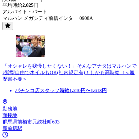
平均時給
2,025
円
アルバイト・パート
マルハン メガシティ前橋インター 0908A
「オシャレを我慢したくない！」そんなアナタはマルハンで
♪髪型自由でネイルもOK(社内規定有)！しかも高時給↑↑＜履
歴書不要＞
パチンコ店スタッフ
時給
1,210
円〜
1,613
円
勤務地
面接地
群馬県前橋市元総社町693
新前橋駅