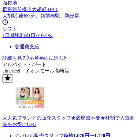
面接地
群馬県前橋市大胡町349-1
大胡駅 徒歩3分、新前橋駅、駒形駅
シフト
1日3時間 週1日からOK
交通費支給
詳細を見る
応募画面に進む
アルバイト・パート
aimerfeel イオンモール高崎店
大人気ブランドの販売スタッフ★履歴書不要★社割で人気商
品をお得にGet♪
アパレル販売スタッフ
時給
1,070
円〜
1,120
円