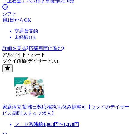
「上石倉」バス停下車徒歩約10分
シフト
週1日からOK
交通費支給
未経験OK
詳細を見る
応募画面に進む
アルバイト・パート
ツクイ前橋(デイサービス)
家庭両立/勤務日数応相談/お休み調整可【ツクイのデイサー
ビス/調理スタッフ求人】
フード系
時給
1,063
円〜
1,370
円