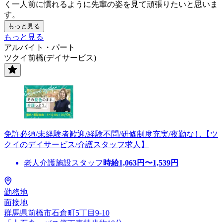
く一人前に慣れるように先輩の姿を見て頑張りたいと思いま
す。
もっと見る
もっと見る
アルバイト・パート
ツクイ前橋(デイサービス)
免許必須/未経験者歓迎/経験不問/研修制度充実/夜勤なし【ツ
クイのデイサービス/介護スタッフ求人】
老人介護施設スタッフ
時給
1,063
円〜
1,539
円
勤務地
面接地
群馬県前橋市石倉町5丁目9-10