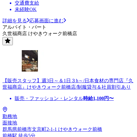
交通費支給
未経験OK
詳細を見る
応募画面に進む
アルバイト・パート
久世福商店 けやきウォーク前橋店
【販売スタッフ】週3日～＆1日３h～/日本食材の専門店『久
世福商店』けやきウォーク前橋店/制服貸与＆社員割引あり
販売・ファッション・レンタル
時給
1,100
円〜
勤務地
面接地
群馬県前橋市文京町2-1-1 けやきウォーク前橋
前橋駅 徒歩5分