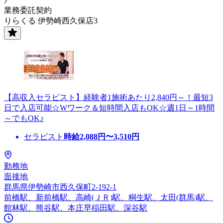
業務委託契約
りらくる 伊勢崎西久保店3
【高収入セラピスト】経験者1施術あたり2,840円～！最短3
日で入店可能☆Wワーク＆短時間入店もOK☆週1日～1時間
～でもOK♪
セラピスト
時給
2,088
円〜
3,510
円
勤務地
面接地
群馬県伊勢崎市西久保町2-192-1
前橋駅、新前橋駅、高崎(ＪＲ)駅、桐生駅、太田(群馬)駅、
館林駅、熊谷駅、本庄早稲田駅、深谷駅