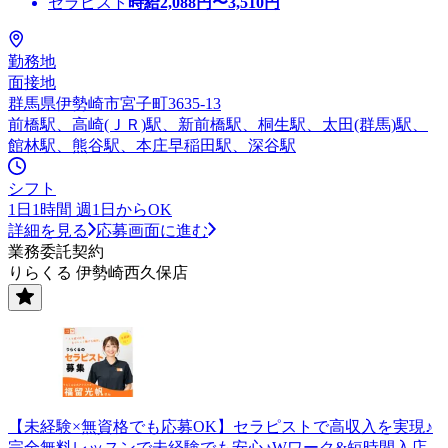
セラピスト
時給
2,088
円〜
3,510
円
勤務地
面接地
群馬県伊勢崎市宮子町3635-13
前橋駅、高崎(ＪＲ)駅、新前橋駅、桐生駅、太田(群馬)駅、
館林駅、熊谷駅、本庄早稲田駅、深谷駅
シフト
1日1時間 週1日からOK
詳細を見る
応募画面に進む
業務委託契約
りらくる 伊勢崎西久保店
【未経験×無資格でも応募OK】セラピストで高収入を実現♪
完全無料レッスンで未経験でも安心♪Wワーク&短時間入店