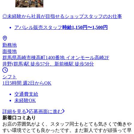
◎未経験から社員が目指せるショップスタッフのお仕事
アパレル販売スタッフ
時給
1,150
円〜
1,500
円
勤務地
面接地
群馬県高崎市棟高町1400番地 イオンモール高崎2F
井野(群馬)駅 徒歩57分、新前橋駅 徒歩58分
シフト
1日5時間 週2日からOK
交通費支給
未経験OK
詳細を見る
応募画面に進む
新着口コミあり
お店の雰囲気がよく、スタッフ同士もとても気さくで働きや
すい環境でとても良かったです。まだ新人ですが頑張って早