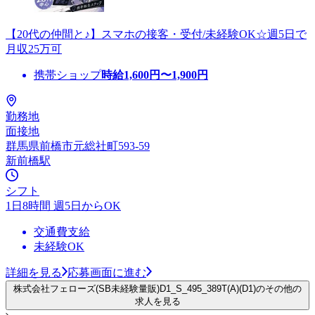
【20代の仲間と♪】スマホの接客・受付/未経験OK☆週5日で
月収25万可
携帯ショップ
時給
1,600
円〜
1,900
円
勤務地
面接地
群馬県前橋市元総社町593-59
新前橋駅
シフト
1日8時間 週5日からOK
交通費支給
未経験OK
詳細を見る
応募画面に進む
株式会社フェローズ(SB未経験量販)D1_S_495_389T(A)(D1)のその他の
求人を見る