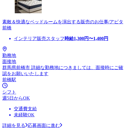
素敵＆快適なベッドルームを演出する販売のお仕事/アピタ
前橋
インテリア販売スタッフ
時給
1,300
円〜
1,400
円
勤務地
面接地
群馬県前橋市 詳細な勤務地につきましては、面接時にご確
認をお願いいたします
前橋駅
シフト
週5日からOK
交通費支給
未経験OK
詳細を見る
応募画面に進む