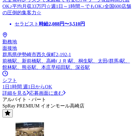
OK♪平均月収33万円☆週1日～1時間～でもOK♪全国600店舗
の圧倒的集客力☆
セラピスト
時給
2,088
円〜
3,510
円
勤務地
面接地
群馬県伊勢崎市西久保町2-192-1
前橋駅、新前橋駅、高崎(ＪＲ)駅、桐生駅、太田(群馬)駅、
館林駅、熊谷駅、本庄早稲田駅、深谷駅
シフト
1日1時間 週1日からOK
詳細を見る
応募画面に進む
アルバイト・パート
SpRay PREMIUM イオンモール高崎店