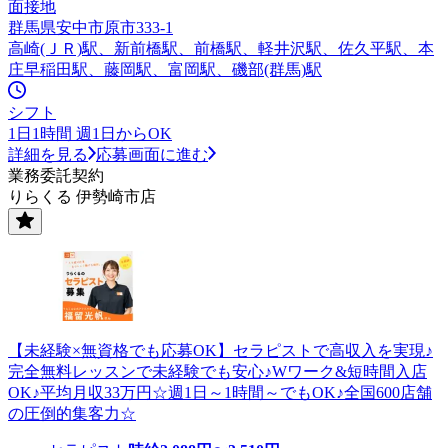
面接地
群馬県安中市原市333-1
高崎(ＪＲ)駅、新前橋駅、前橋駅、軽井沢駅、佐久平駅、本
庄早稲田駅、藤岡駅、富岡駅、磯部(群馬)駅
シフト
1日1時間 週1日からOK
詳細を見る
応募画面に進む
業務委託契約
りらくる 伊勢崎市店
【未経験×無資格でも応募OK】セラピストで高収入を実現♪
完全無料レッスンで未経験でも安心♪Wワーク&短時間入店
OK♪平均月収33万円☆週1日～1時間～でもOK♪全国600店舗
の圧倒的集客力☆