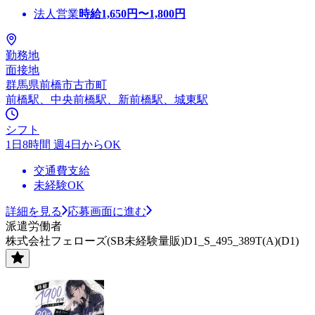
法人営業
時給
1,650
円〜
1,800
円
勤務地
面接地
群馬県前橋市古市町
前橋駅、中央前橋駅、新前橋駅、城東駅
シフト
1日8時間 週4日からOK
交通費支給
未経験OK
詳細を見る
応募画面に進む
派遣労働者
株式会社フェローズ(SB未経験量販)D1_S_495_389T(A)(D1)