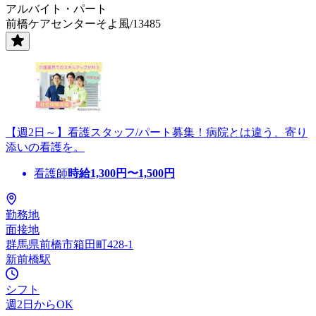
アルバイト・パート
前橋ケアセンターそよ風/13485
【週2日～】看護スタッフ/パート募集！病院とは違う、寄り
添いの看護を。
看護師
時給
1,300
円〜
1,500
円
勤務地
面接地
群馬県前橋市箱田町428-1
新前橋駅
シフト
週2日からOK