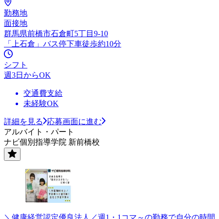
勤務地
面接地
群馬県前橋市石倉町5丁目9-10
「上石倉」バス停下車徒歩約10分
シフト
週3日からOK
交通費支給
未経験OK
詳細を見る
応募画面に進む
アルバイト・パート
ナビ個別指導学院 新前橋校
＼健康経営認定優良法人／週1・1コマ～の勤務で自分の時間