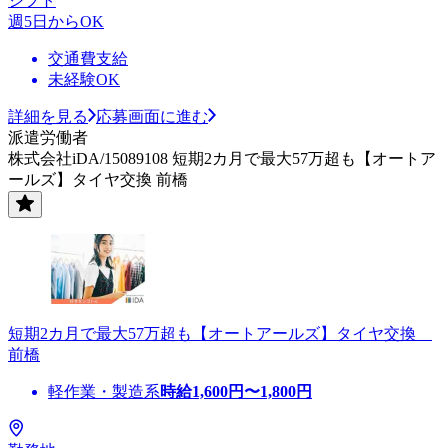
シフト
週5日からOK
交通費支給
未経験OK
詳細を見る
応募画面に進む
派遣労働者
株式会社iDA/15089108 短期2カ月で最大57万超も【オートア
ールズ】タイヤ交換 前橋
短期2カ月で最大57万超も【オートアールズ】タイヤ交換
前橋
軽作業・製造系
時給
1,600
円〜
1,800
円