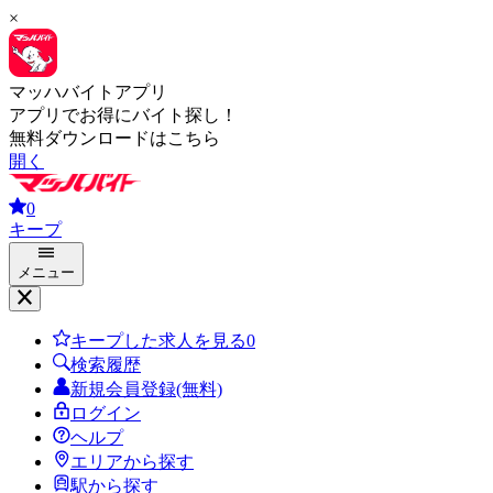
×
マッハバイトアプリ
アプリでお得にバイト探し！
無料ダウンロードはこちら
開く
0
キープ
メニュー
キープした求人を見る
0
検索履歴
新規会員登録(無料)
ログイン
ヘルプ
エリアから探す
駅から探す