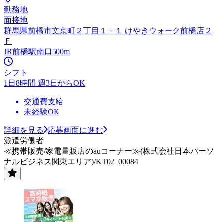
勤務地
面接地
群馬県前橋市文京町２丁目１－１ けやきウォーク前橋店２
Ｆ
JR前橋駅南口500m
シフト
1日8時間 週3日からOK
交通費支給
未経験OK
詳細を見る
応募画面に進む
派遣労働者
≪携帯販売/家電量販店のauコーナー≫(株式会社日本パーソ
ナルビジネス関東エリア)/KT02_00084