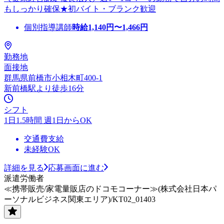
もしっかり確保★初バイト・ブランク歓迎
個別指導講師
時給
1,140
円〜
1,466
円
勤務地
面接地
群馬県前橋市小相木町400-1
新前橋駅より徒歩16分
シフト
1日1.5時間 週1日からOK
交通費支給
未経験OK
詳細を見る
応募画面に進む
派遣労働者
≪携帯販売/家電量販店のドコモコーナー≫(株式会社日本パ
ーソナルビジネス関東エリア)/KT02_01403