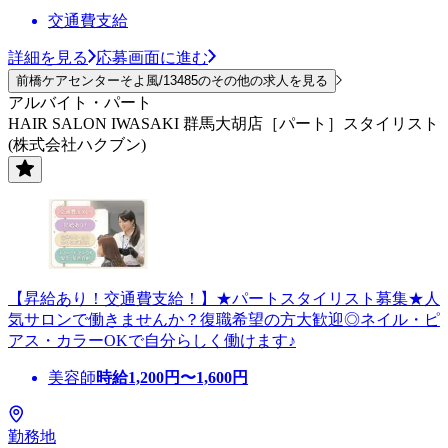
交通費支給
詳細を見る
応募画面に進む
前橋ケアセンターそよ風/13485のその他の求人を見る
アルバイト・パート
HAIR SALON IWASAKI 群馬大胡店［パート］スタイリスト
(株式会社ハクブン)
【昇給あり！交通費支給！】★パートスタイリスト募集★人
気サロンで働きませんか？復職希望の方大歓迎◎ネイル・ピ
アス・カラーOKで自分らしく働けます♪
美容師
時給
1,200
円〜
1,600
円
勤務地