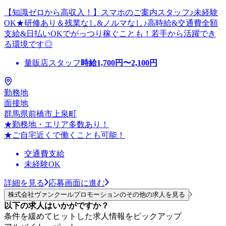
【知識ゼロから高収入！】スマホのご案内スタッフ♪未経験
OK★研修あり＆残業なし&ノルマなし♪高時給&交通費全額
支給&日払いOKでがっつり稼ぐことも！若手から活躍でき
る環境です◎
量販店スタッフ
時給
1,700
円〜
2,100
円
勤務地
面接地
群馬県前橋市上泉町
★勤務地・エリア多数あり！
★ご自宅近くで働くことも可能！
交通費支給
未経験OK
詳細を見る
応募画面に進む
株式会社ヴァンクールプロモーションのその他の求人を見る
以下の求人はいかがですか？
条件を緩めてヒットした求人情報をピックアップ