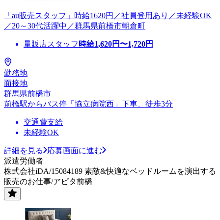
「au販売スタッフ」時給1620円／社員登用あり／未経験OK
／20～30代活躍中／群馬県前橋市朝倉町
量販店スタッフ
時給
1,620
円〜
1,720
円
勤務地
面接地
群馬県前橋市
前橋駅からバス停「協立病院西」下車、徒歩3分
交通費支給
未経験OK
詳細を見る
応募画面に進む
派遣労働者
株式会社iDA/15084189 素敵&快適なベッドルームを演出する
販売のお仕事/アピタ前橋