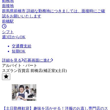
勤務地
面接地
群馬県前橋市 詳細な勤務地につきましては、面接時にご確
認をお願いいたします
前橋駅
シフト
週3日からOK
交通費支給
短期OK
詳細を見る
応募画面に進む
アルバイト・パート
スズラン百貨店 前橋店(補正室)(土日)
【土日勤務歓迎】趣味を活かせる！洋服のお直し専門店のス