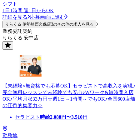
シフト
1日1時間 週1日からOK
詳細を見る
応募画面に進む
りらくる 伊勢崎西久保店3のその他の求人を見る
業務委託契約
りらくる 安中店
【未経験×無資格でも応募OK】セラピストで高収入を実現♪
完全無料レッスンで未経験でも安心♪Wワーク&短時間入店
OK♪平均月収33万円☆週1日～1時間～でもOK♪全国600店舗
の圧倒的集客力☆
セラピスト
時給
2,088
円〜
3,510
円
勤務地