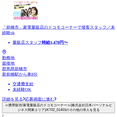
「前橋市」家電量販店のドコモコーナーで接客スタッフ／未
経験ok
量販店スタッフ
時給
1,470
円〜
勤務地
面接地
群馬県前橋市
新前橋駅から車8分
交通費支給
未経験OK
詳細を見る
応募画面に進む
≪携帯販売/家電量販店のドコモコーナー≫(株式会社日本パーソナルビ
ジネス関東エリア)/KT02_01403のその他の求人を見る