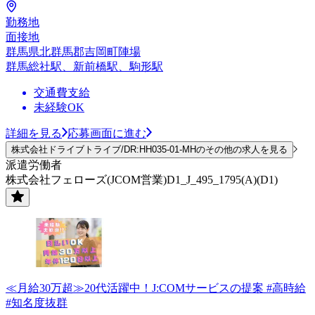
勤務地
面接地
群馬県北群馬郡吉岡町陣場
群馬総社駅、新前橋駅、駒形駅
交通費支給
未経験OK
詳細を見る
応募画面に進む
株式会社ドライブトライブ/DR:HH035-01-MHのその他の求人を見る
派遣労働者
株式会社フェローズ(JCOM営業)D1_J_495_1795(A)(D1)
≪月給30万超≫20代活躍中！J:COMサービスの提案 #高時給
#知名度抜群