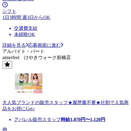
シフト
1日3時間 週3日からOK
交通費支給
未経験OK
詳細を見る
応募画面に進む
アルバイト・パート
aimerfeel けやきウォーク前橋店
大人気ブランドの販売スタッフ★履歴書不要★社割で人気商
品をお得にGet♪
アパレル販売スタッフ
時給
1,070
円〜
1,120
円