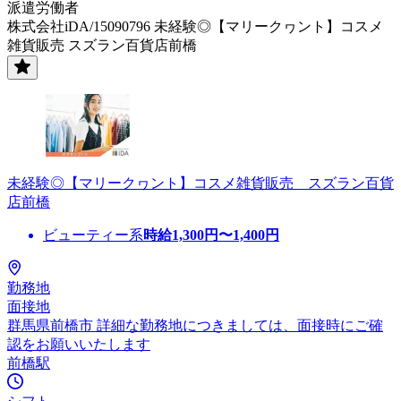
派遣労働者
株式会社iDA/15090796 未経験◎【マリークヮント】コスメ
雑貨販売 スズラン百貨店前橋
未経験◎【マリークヮント】コスメ雑貨販売 スズラン百貨
店前橋
ビューティー系
時給
1,300
円〜
1,400
円
勤務地
面接地
群馬県前橋市 詳細な勤務地につきましては、面接時にご確
認をお願いいたします
前橋駅