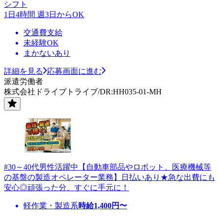
シフト
1日4時間 週3日からOK
交通費支給
未経験OK
まかないあり
詳細を見る
応募画面に進む
派遣労働者
株式会社ドライブトライブ/DR:HH035-01-MH
#30～40代男性活躍中【自動車部品やロボット、医療機械等
の基盤の製造オペレーター業務】日払いあり★急な出費にも
安心◎頑張った分、すぐに手元に！
軽作業・製造系
時給
1,400
円〜