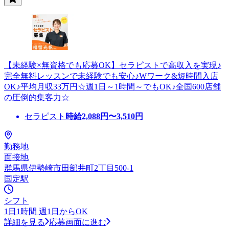
【未経験×無資格でも応募OK】セラピストで高収入を実現♪
完全無料レッスンで未経験でも安心♪Wワーク&短時間入店
OK♪平均月収33万円☆週1日～1時間～でもOK♪全国600店舗
の圧倒的集客力☆
セラピスト
時給
2,088
円〜
3,510
円
勤務地
面接地
群馬県伊勢崎市田部井町2丁目500-1
国定駅
シフト
1日1時間 週1日からOK
詳細を見る
応募画面に進む