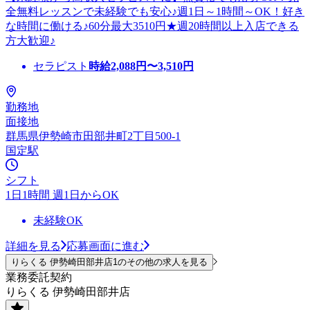
全無料レッスンで未経験でも安心♪週1日～1時間～OK！好き
な時間に働ける♪60分最大3510円★週20時間以上入店できる
方大歓迎♪
セラピスト
時給
2,088
円〜
3,510
円
勤務地
面接地
群馬県伊勢崎市田部井町2丁目500-1
国定駅
シフト
1日1時間 週1日からOK
未経験OK
詳細を見る
応募画面に進む
りらくる 伊勢崎田部井店1のその他の求人を見る
業務委託契約
りらくる 伊勢崎田部井店