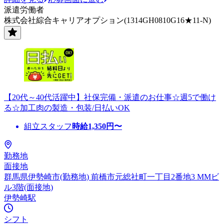
派遣労働者
株式会社綜合キャリアオプション(1314GH0810G16★11-N)
【20代～40代活躍中】社保完備・派遣のお仕事☆週5で働け
る☆加工肉の製造・包装/日払いOK
組立スタッフ
時給
1,350
円〜
勤務地
面接地
群馬県伊勢崎市(勤務地) 前橋市元総社町一丁目2番地3 MMビ
ル3階(面接地)
伊勢崎駅
シフト