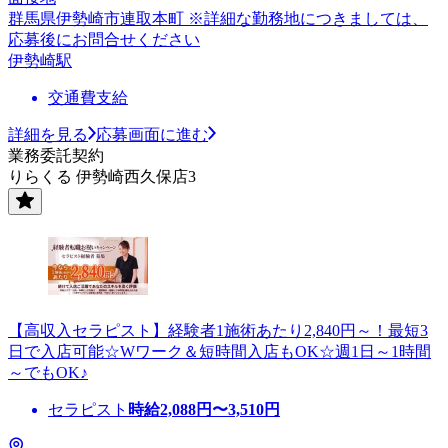
群馬県伊勢崎市連取本町 ※詳細な勤務地につきましては、
応募後にお問合せください
伊勢崎駅
交通費支給
詳細を見る
応募画面に進む
業務委託契約
りらくる 伊勢崎西久保店3
【高収入セラピスト】経験者1施術あたり2,840円～！最短3
日で入店可能☆Wワーク＆短時間入店もOK☆週1日～1時間
～でもOK♪
セラピスト
時給
2,088
円〜
3,510
円