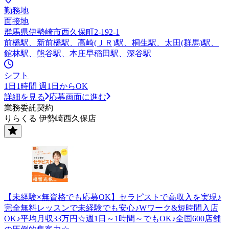
勤務地
面接地
群馬県伊勢崎市西久保町2-192-1
前橋駅、新前橋駅、高崎(ＪＲ)駅、桐生駅、太田(群馬)駅、
館林駅、熊谷駅、本庄早稲田駅、深谷駅
シフト
1日1時間 週1日からOK
詳細を見る
応募画面に進む
業務委託契約
りらくる 伊勢崎西久保店
【未経験×無資格でも応募OK】セラピストで高収入を実現♪
完全無料レッスンで未経験でも安心♪Wワーク&短時間入店
OK♪平均月収33万円☆週1日～1時間～でもOK♪全国600店舗