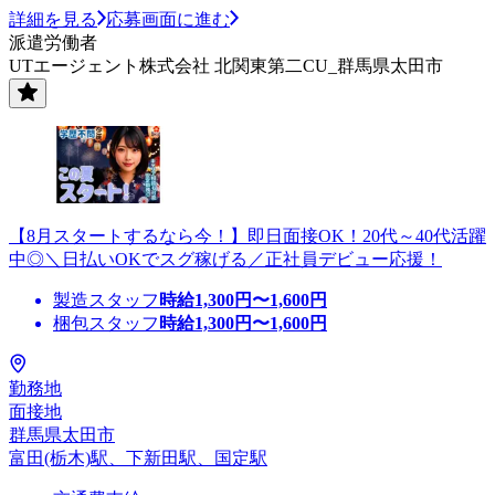
詳細を見る
応募画面に進む
派遣労働者
UTエージェント株式会社 北関東第二CU_群馬県太田市
【8月スタートするなら今！】即日面接OK！20代～40代活躍
中◎＼日払いOKでスグ稼げる／正社員デビュー応援！
製造スタッフ
時給
1,300
円〜
1,600
円
梱包スタッフ
時給
1,300
円〜
1,600
円
勤務地
面接地
群馬県太田市
富田(栃木)駅、下新田駅、国定駅