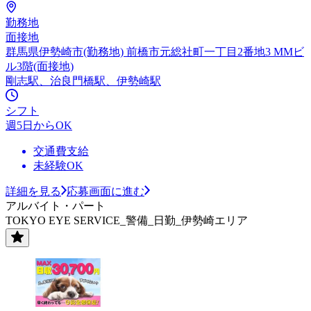
勤務地
面接地
群馬県伊勢崎市(勤務地) 前橋市元総社町一丁目2番地3 MMビ
ル3階(面接地)
剛志駅、治良門橋駅、伊勢崎駅
シフト
週5日からOK
交通費支給
未経験OK
詳細を見る
応募画面に進む
アルバイト・パート
TOKYO EYE SERVICE_警備_日勤_伊勢崎エリア