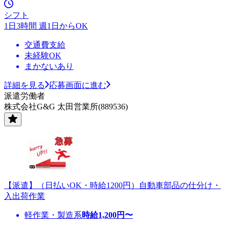
シフト
1日3時間 週1日からOK
交通費支給
未経験OK
まかないあり
詳細を見る
応募画面に進む
派遣労働者
株式会社G&G 太田営業所(889536)
【派遣】（日払いOK・時給1200円）自動車部品の仕分け・
入出荷作業
軽作業・製造系
時給
1,200
円〜