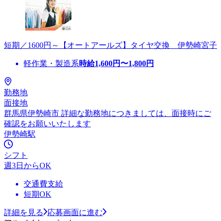
短期／1600円～【オートアールズ】タイヤ交換 伊勢崎宮子
軽作業・製造系
時給
1,600
円〜
1,800
円
勤務地
面接地
群馬県伊勢崎市 詳細な勤務地につきましては、面接時にご
確認をお願いいたします
伊勢崎駅
シフト
週3日からOK
交通費支給
短期OK
詳細を見る
応募画面に進む