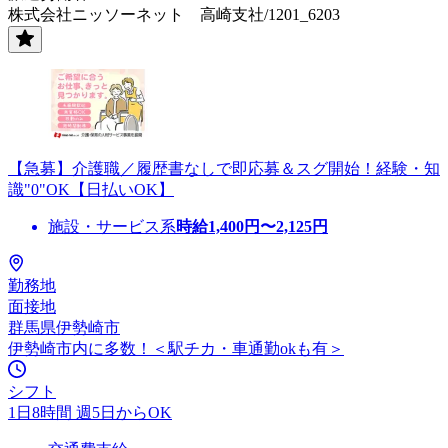
株式会社ニッソーネット 高崎支社/1201_6203
【急募】介護職／履歴書なしで即応募＆スグ開始！経験・知
識"0"OK【日払いOK】
施設・サービス系
時給
1,400
円〜
2,125
円
勤務地
面接地
群馬県伊勢崎市
伊勢崎市内に多数！＜駅チカ・車通勤okも有＞
シフト
1日8時間 週5日からOK