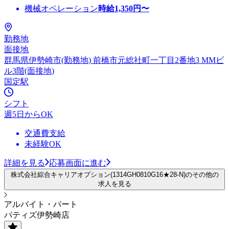
機械オペレーション
時給
1,350
円〜
勤務地
面接地
群馬県伊勢崎市(勤務地) 前橋市元総社町一丁目2番地3 MMビ
ル3階(面接地)
国定駅
シフト
週5日からOK
交通費支給
未経験OK
詳細を見る
応募画面に進む
株式会社綜合キャリアオプション(1314GH0810G16★28-N)のその他の
求人を見る
アルバイト・パート
パティズ伊勢崎店