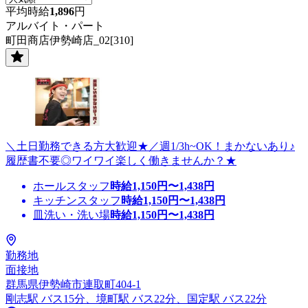
平均時給
1,896
円
アルバイト・パート
町田商店伊勢崎店_02[310]
＼土日勤務できる方大歓迎★／週1/3h~OK！まかないあり♪
履歴書不要◎ワイワイ楽しく働きませんか？★
ホールスタッフ
時給
1,150
円〜
1,438
円
キッチンスタッフ
時給
1,150
円〜
1,438
円
皿洗い・洗い場
時給
1,150
円〜
1,438
円
勤務地
面接地
群馬県伊勢崎市連取町404-1
剛志駅 バス15分、境町駅 バス22分、国定駅 バス22分