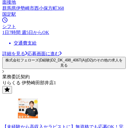
面接地
群馬県伊勢崎市西小保方町368
国定駅
シフト
1日7時間 週5日からOK
交通費支給
詳細を見る
応募画面に進む
株式会社フェローズ(D経験)D2_DK_498_406T(A)(D2)のその他の求人を
見る
業務委託契約
りらくる 伊勢崎田部井店1
【未経験から高収入セラピストに】無資格でも応募OK！完