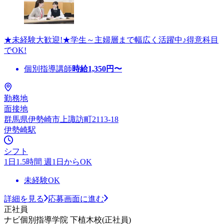
★未経験大歓迎!★学生～主婦層まで幅広く活躍中♪得意科目
でOK!
個別指導講師
時給
1,350
円〜
勤務地
面接地
群馬県伊勢崎市上諏訪町2113-18
伊勢崎駅
シフト
1日1.5時間 週1日からOK
未経験OK
詳細を見る
応募画面に進む
正社員
ナビ個別指導学院 下植木校(正社員)