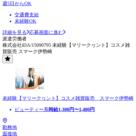
週5日からOK
交通費支給
未経験OK
詳細を見る
応募画面に進む
派遣労働者
株式会社iDA/15090795 未経験【マリークヮント】コスメ雑
貨販売 スマーク伊勢崎
未経験【マリークヮント】コスメ雑貨販売 スマーク伊勢崎
ビューティー系
時給
1,300
円〜
1,400
円
勤務地
面接地