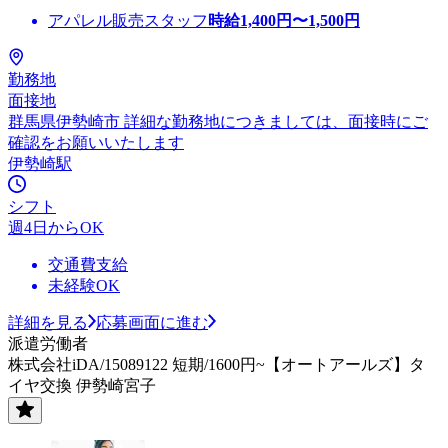
アパレル販売スタッフ
時給
1,400
円〜
1,500
円
勤務地
面接地
群馬県伊勢崎市 詳細な勤務地につきましては、面接時にご
確認をお願いいたします
伊勢崎駅
シフト
週4日からOK
交通費支給
未経験OK
詳細を見る
応募画面に進む
派遣労働者
株式会社iDA/15089122 短期/1600円~【オートアールズ】タ
イヤ交換 伊勢崎宮子