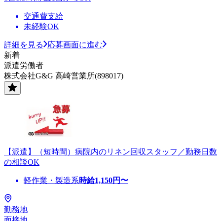
交通費支給
未経験OK
詳細を見る
応募画面に進む
新着
派遣労働者
株式会社G&G 高崎営業所(898017)
【派遣】（短時間）病院内のリネン回収スタッフ／勤務日数
の相談OK
軽作業・製造系
時給
1,150
円〜
勤務地
面接地