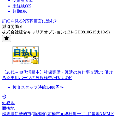
交通費支給
未経験OK
短期OK
詳細を見る
応募画面に進む
派遣労働者
株式会社綜合キャリアオプション(1314GH0810G15★19-S)
【20代～40代活躍中】社保完備・派遣のお仕事☆週5で働け
る☆車用パーツの外観検査/日払いOK
検査スタッフ
時給
1,400
円〜
勤務地
面接地
群馬県伊勢崎市(勤務地) 前橋市元総社町一丁目2番地3 MMビ