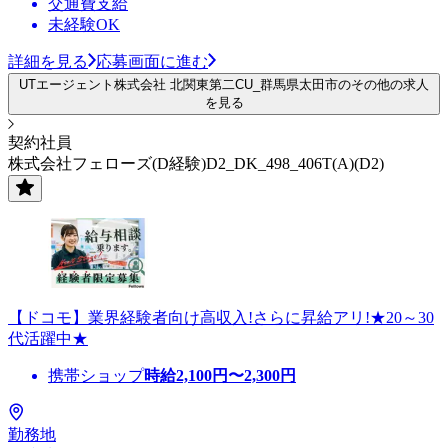
交通費支給
未経験OK
詳細を見る
応募画面に進む
UTエージェント株式会社 北関東第二CU_群馬県太田市のその他の求人
を見る
契約社員
株式会社フェローズ(D経験)D2_DK_498_406T(A)(D2)
【ドコモ】業界経験者向け高収入!さらに昇給アリ!★20～30
代活躍中★
携帯ショップ
時給
2,100
円〜
2,300
円
勤務地