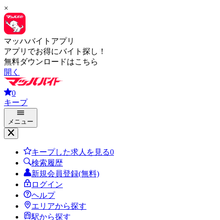
×
マッハバイトアプリ
アプリでお得にバイト探し！
無料ダウンロードはこちら
開く
0
キープ
メニュー
キープした求人を見る
0
検索履歴
新規会員登録(無料)
ログイン
ヘルプ
エリアから探す
駅から探す