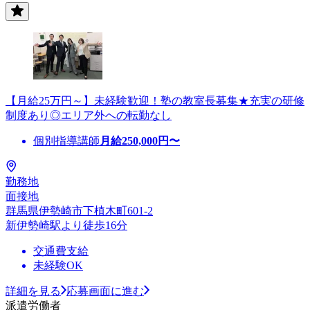
【月給25万円～】未経験歓迎！塾の教室長募集★充実の研修
制度あり◎エリア外への転勤なし
個別指導講師
月給
250,000
円〜
勤務地
面接地
群馬県伊勢崎市下植木町601-2
新伊勢崎駅より徒歩16分
交通費支給
未経験OK
詳細を見る
応募画面に進む
派遣労働者