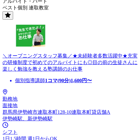
アルバイト・パート
ベスト個別 連取教室
＼オープニングスタッフ募集／★未経験者多数活躍中★充実
の研修制度で初めてのアルバイトにも◎目の前の生徒さんに
楽しく勉強を教える塾講師のお仕事
個別指導講師
1コマ(90分)
1,600
円〜
勤務地
面接地
群馬県伊勢崎市連取本町128-10連取本町貸店舗A
伊勢崎駅、新伊勢崎駅
シフト
1日1.5時間 週1日からOK