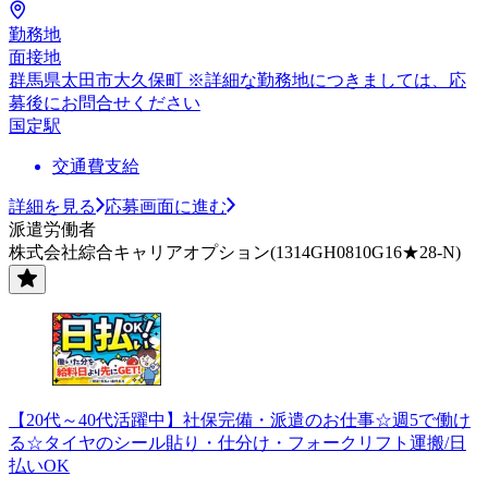
勤務地
面接地
群馬県太田市大久保町 ※詳細な勤務地につきましては、応
募後にお問合せください
国定駅
交通費支給
詳細を見る
応募画面に進む
派遣労働者
株式会社綜合キャリアオプション(1314GH0810G16★28-N)
【20代～40代活躍中】社保完備・派遣のお仕事☆週5で働け
る☆タイヤのシール貼り・仕分け・フォークリフト運搬/日
払いOK