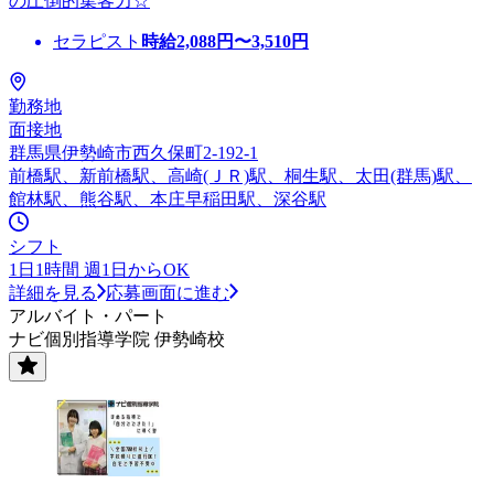
の圧倒的集客力☆
セラピスト
時給
2,088
円〜
3,510
円
勤務地
面接地
群馬県伊勢崎市西久保町2-192-1
前橋駅、新前橋駅、高崎(ＪＲ)駅、桐生駅、太田(群馬)駅、
館林駅、熊谷駅、本庄早稲田駅、深谷駅
シフト
1日1時間 週1日からOK
詳細を見る
応募画面に進む
アルバイト・パート
ナビ個別指導学院 伊勢崎校