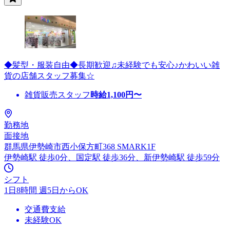
◆髪型・服装自由◆長期歓迎♫未経験でも安心♪かわいい雑
貨の店舗スタッフ募集☆
雑貨販売スタッフ
時給
1,100
円〜
勤務地
面接地
群馬県伊勢崎市西小保方町368 SMARK1F
伊勢崎駅 徒歩0分、国定駅 徒歩36分、新伊勢崎駅 徒歩59分
シフト
1日8時間 週5日からOK
交通費支給
未経験OK