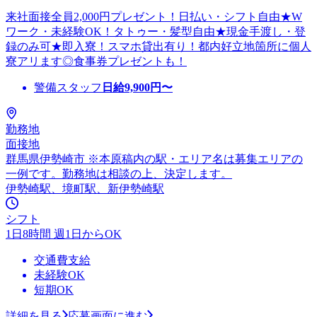
来社面接全員2,000円プレゼント！日払い・シフト自由★W
ワーク・未経験OK！タトゥー・髪型自由★現金手渡し・登
録のみ可★即入寮！スマホ貸出有り！都内好立地箇所に個人
寮アリます◎食事券プレゼントも！
警備スタッフ
日給
9,900
円〜
勤務地
面接地
群馬県伊勢崎市 ※本原稿内の駅・エリア名は募集エリアの
一例です。勤務地は相談の上、決定します。
伊勢崎駅、境町駅、新伊勢崎駅
シフト
1日8時間 週1日からOK
交通費支給
未経験OK
短期OK
詳細を見る
応募画面に進む