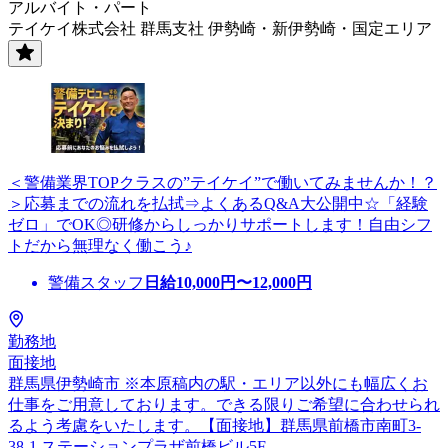
アルバイト・パート
テイケイ株式会社 群馬支社 伊勢崎・新伊勢崎・国定エリア
＜警備業界TOPクラスの”テイケイ”で働いてみませんか！？
＞応募までの流れを払拭⇒よくあるQ&A大公開中☆「経験
ゼロ」でOK◎研修からしっかりサポートします！自由シフ
トだから無理なく働こう♪
警備スタッフ
日給
10,000
円〜
12,000
円
勤務地
面接地
群馬県伊勢崎市 ※本原稿内の駅・エリア以外にも幅広くお
仕事をご用意しております。できる限りご希望に合わせられ
るよう考慮をいたします。【面接地】群馬県前橋市南町3-
38-1 ステーションプラザ前橋ビル5F