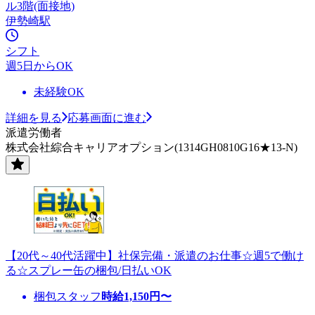
ル3階(面接地)
伊勢崎駅
シフト
週5日からOK
未経験OK
詳細を見る
応募画面に進む
派遣労働者
株式会社綜合キャリアオプション(1314GH0810G16★13-N)
【20代～40代活躍中】社保完備・派遣のお仕事☆週5で働け
る☆スプレー缶の梱包/日払いOK
梱包スタッフ
時給
1,150
円〜